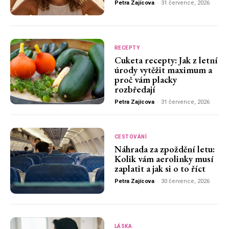
Petra Zajícova
-
31 července, 2026
RECEPTY
Cuketa recepty: Jak z letní
úrody vytěžit maximum a
proč vám placky
rozbředají
Petra Zajícova
-
31 července, 2026
CESTOVÁNÍ
Náhrada za zpoždění letu:
Kolik vám aerolinky musí
zaplatit a jak si o to říct
Petra Zajícova
-
30 července, 2026
LÁSKA