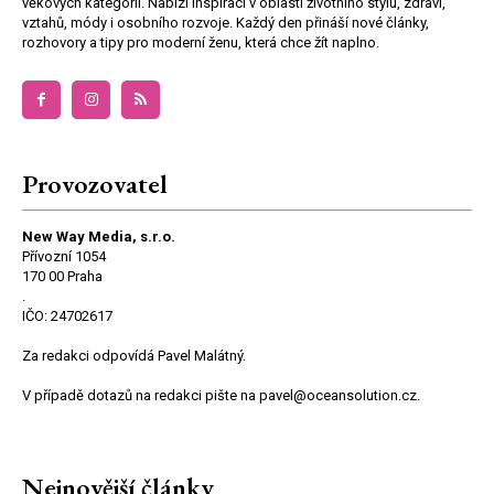
věkových kategorií. Nabízí inspiraci v oblasti životního stylu, zdraví,
vztahů, módy i osobního rozvoje. Každý den přináší nové články,
rozhovory a tipy pro moderní ženu, která chce žít naplno.
Provozovatel
New Way Media, s.r.o.
Přívozní 1054
170 00 Praha
.
IČO: 24702617
Za redakci odpovídá Pavel Malátný.
V případě dotazů na redakci pište na pavel@oceansolution.cz.
Nejnovější články