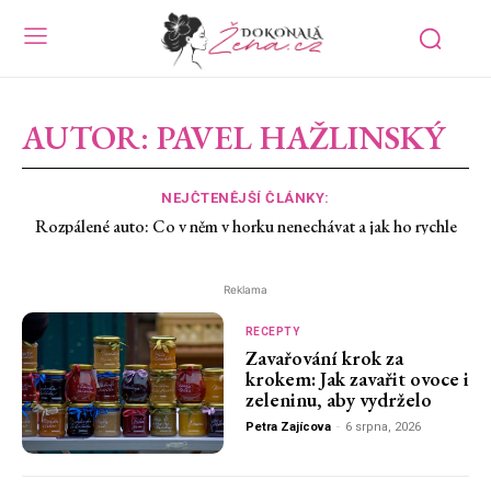
AUTOR:
PAVEL HAŽLINSKÝ
NEJČTENĚJŠÍ ČLÁNKY:
Rozpálené auto: Co v něm v horku nenechávat a jak ho rychle
zchladit
Reklama
RECEPTY
Zavařování krok za
krokem: Jak zavařit ovoce i
zeleninu, aby vydrželo
Petra Zajícova
-
6 srpna, 2026