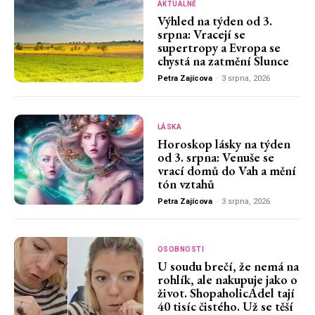
AKTUÁLNĚ
Výhled na týden od 3.
srpna: Vracejí se
supertropy a Evropa se
chystá na zatmění Slunce
Petra Zajícova
-
3 srpna, 2026
LÁSKA
Horoskop lásky na týden
od 3. srpna: Venuše se
vrací domů do Vah a mění
tón vztahů
Petra Zajícova
-
3 srpna, 2026
OSOBNOSTI
U soudu brečí, že nemá na
rohlík, ale nakupuje jako o
život. ShopaholicAdel tají
40 tisíc čistého. Už se těší