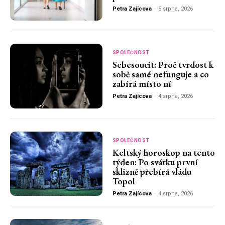
Petra Zajícova
-
5 srpna, 2026
SPOLEČNOST
Sebesoucit: Proč tvrdost k
sobě samé nefunguje a co
zabírá místo ní
Petra Zajícova
-
4 srpna, 2026
SPOLEČNOST
Keltský horoskop na tento
týden: Po svátku první
sklizně přebírá vládu
Topol
Petra Zajícova
-
4 srpna, 2026