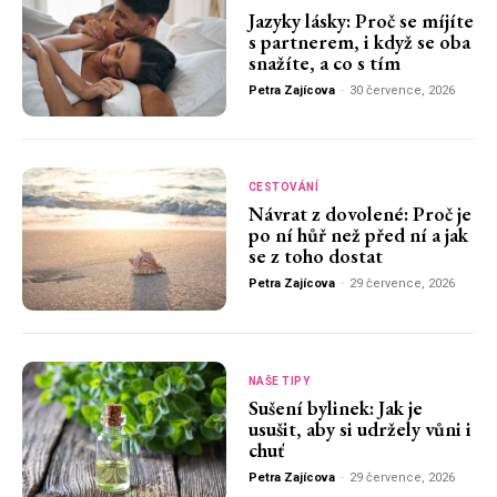
Jazyky lásky: Proč se míjíte
s partnerem, i když se oba
snažíte, a co s tím
Petra Zajícova
-
30 července, 2026
CESTOVÁNÍ
Návrat z dovolené: Proč je
po ní hůř než před ní a jak
se z toho dostat
Petra Zajícova
-
29 července, 2026
NAŠE TIPY
Sušení bylinek: Jak je
usušit, aby si udržely vůni i
chuť
Petra Zajícova
-
29 července, 2026