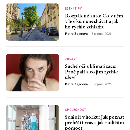
LETNÍ TIPY
Rozpálené auto: Co v něm
v horku nenechávat a jak
ho rychle zchladit
Petra Zajícova
-
6 srpna, 2026
ZDRAVÍ
Suché oči z klimatizace:
Proč pálí a co jim rychle
uleví
Petra Zajícova
-
5 srpna, 2026
SPOLEČNOST
Senioři v horku: Jak poznat
přehřátí včas a jak rodičům
pomoct