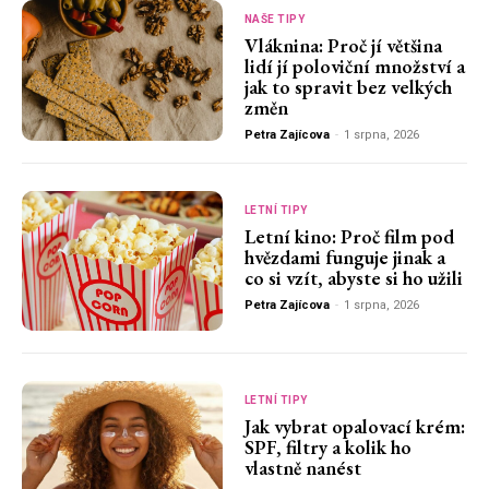
NAŠE TIPY
Vláknina: Proč jí většina
lidí jí poloviční množství a
jak to spravit bez velkých
změn
Petra Zajícova
-
1 srpna, 2026
LETNÍ TIPY
Letní kino: Proč film pod
hvězdami funguje jinak a
co si vzít, abyste si ho užili
Petra Zajícova
-
1 srpna, 2026
LETNÍ TIPY
Jak vybrat opalovací krém:
SPF, filtry a kolik ho
vlastně nanést