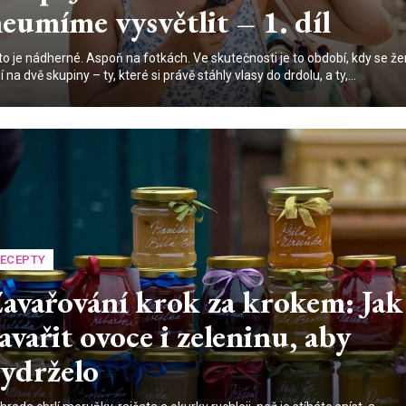
eumíme vysvětlit – 1. díl
to je nádherné. Aspoň na fotkách. Ve skutečnosti je to období, kdy se ž
í na dvě skupiny – ty, které si právě stáhly vlasy do drdolu, a ty,...
ECEPTY
avařování krok za krokem: Jak
avařit ovoce i zeleninu, aby
ydrželo