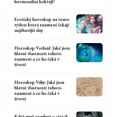
hormonální koktejl?
Erotický horoskop na tento
týden: která znamení čekají
nejžhavější dny
Horoskop Vodnář: Jaké jsou
hlavní vlastnosti tohoto
znamení a co ho čeká v
životě
Horoskop Váhy: Jaké jsou
hlavní vlastnosti tohoto
znamení a co ho čeká v
životě
Když muž nemluví o citech,