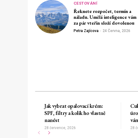
CESTOVÁNÍ
Řeknete rozpočet, termín a
náladu. Umělá inteligence vám
za pár vteřin složí dovolenou
Petra Zajícova
-
24 Června, 2026
Jak vybrat opalovací krém:
Cuk
SPF, filtry a kolik ho vlastně
úro
nanést
vám
28 července, 2026
28 č