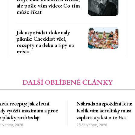
ale pošle vám video: Co tím
může říkat
Jak uspořádat dokonalý
piknik: Checklist věcí,
recepty na deku a tipy na
místa
DALŠÍ OBLÍBENÉ ČLÁNKY
eta recepty: Jak z letní
Náhrada za zpoždění letu:
dy vytěžit maximum a proč
Kolik vám aerolinky musí
 placky rozbředají
zaplatit a jak si o to říct
ervence, 2026
28 července, 2026