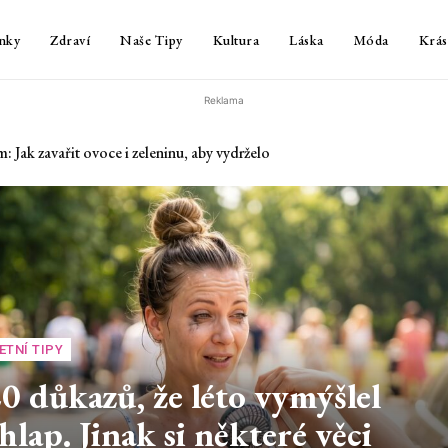
nky
Zdraví
Naše Tipy
Kultura
Láska
Móda
Krás
Reklama
v horku nenechávat a jak ho rychle zchladit
ETNÍ TIPY
0 důkazů, že léto vymýšlel
hlap. Jinak si některé věci