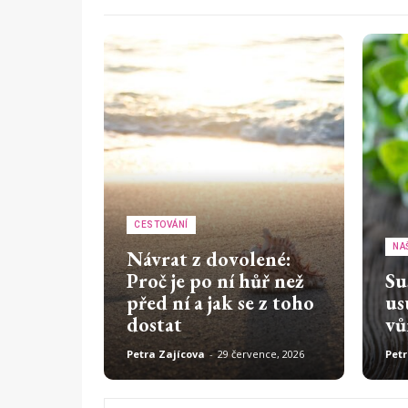
CESTOVÁNÍ
NA
Návrat z dovolené:
Proč je po ní hůř než
Su
před ní a jak se z toho
us
dostat
vů
Petra Zajícova
-
29 července, 2026
Petr