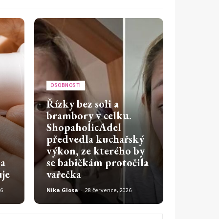
OSOBNOSTI
Řízky bez soli a
brambory v celku.
ShopaholicAdel
předvedla kuchařský
:
výkon, ze kterého by
la
se babičkám protočila
uje
vařečka
26
Nika Glosa
-
28 července, 2026