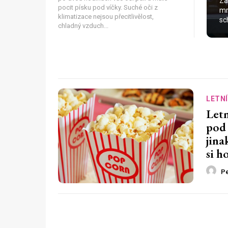
Za
pocit písku pod víčky. Suché oči z
mr
klimatizace nejsou přecitlivělost,
sc
chladný vzduch...
LETNÍ
Letn
pod
jina
si h
Pe