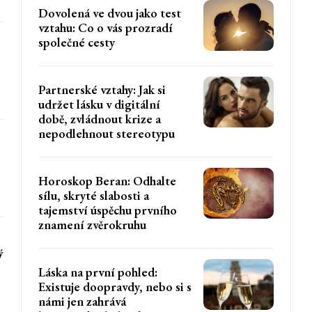
Dovolená ve dvou jako test
vztahu: Co o vás prozradí
společné cesty
Partnerské vztahy: Jak si
udržet lásku v digitální
době, zvládnout krize a
nepodlehnout stereotypu
Horoskop Beran: Odhalte
sílu, skryté slabosti a
tajemství úspěchu prvního
znamení zvěrokruhu
ý
Láska na první pohled:
Existuje doopravdy, nebo si s
námi jen zahrává