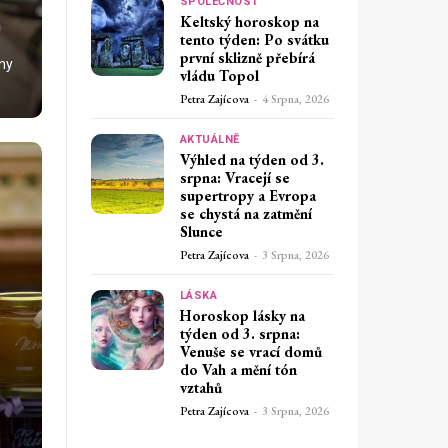
SPOLEČNOST
Keltský horoskop na
tento týden: Po svátku
první sklizně přebírá
eny
vládu Topol
Petra Zajícova
-
4 Srpna, 2026
AKTUÁLNĚ
Výhled na týden od 3.
srpna: Vracejí se
supertropy a Evropa
se chystá na zatmění
Slunce
Petra Zajícova
-
3 Srpna, 2026
LÁSKA
Horoskop lásky na
týden od 3. srpna:
Venuše se vrací domů
do Vah a mění tón
vztahů
Petra Zajícova
-
3 Srpna, 2026