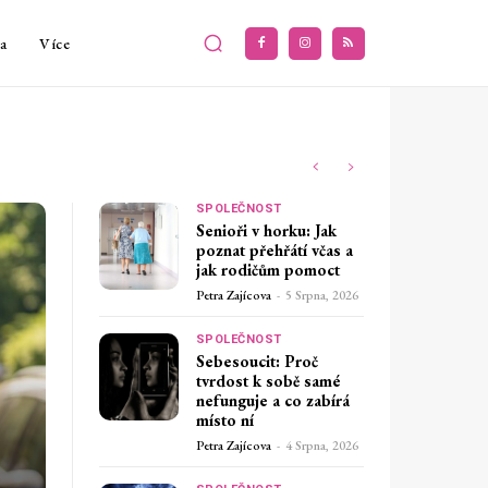
a
Více
SPOLEČNOST
Senioři v horku: Jak
poznat přehřátí včas a
jak rodičům pomoct
Petra Zajícova
-
5 Srpna, 2026
SPOLEČNOST
Sebesoucit: Proč
tvrdost k sobě samé
nefunguje a co zabírá
místo ní
Petra Zajícova
-
4 Srpna, 2026