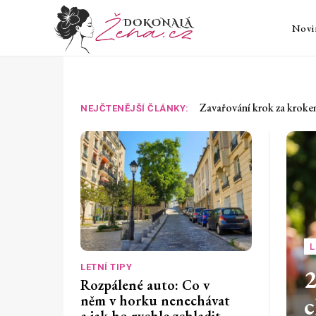
Novi
Rozpálené auto: Co v něm 
NEJČTENĚJŠÍ ČLÁNKY:
L
LETNÍ TIPY
2
Rozpálené auto: Co v
c
něm v horku nenechávat