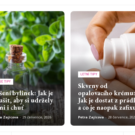
LETNÍ TIPY
ŠE TIPY
Skvrny od
šení bylinek: Jak je
opalovacího krému
ušit, aby si udržely
Jak je dostat z prád
ni i chuť
a co je naopak zafix
a Zajícova
-
29 července, 2026
Petra Zajícova
-
28 července, 20