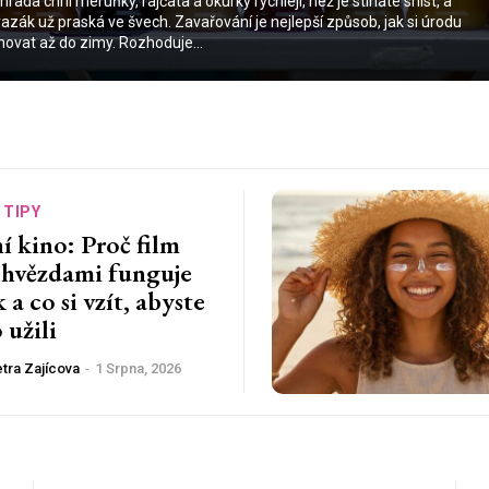
hrada chrlí meruňky, rajčata a okurky rychleji, než je stíháte sníst, a
azák už praská ve švech. Zavařování je nejlepší způsob, jak si úrodu
hovat až do zimy. Rozhoduje...
 TIPY
í kino: Proč film
 hvězdami funguje
k a co si vzít, abyste
o užili
tra Zajícova
-
1 Srpna, 2026