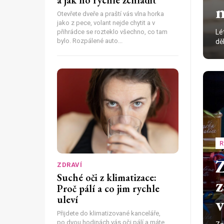
a jak ho rychle zchladit
n
Otevřete dveře a praští vás vlna horka
jako z pece, volant nejde chytit a v
Lé
přihrádce se rozteklo všechno, co tam
bylo. Rozpálené auto...
děl
R
Z
ZDRAVÍ
Suché oči z klimatizace:
z
Proč pálí a co jim rychle
v
uleví
Přijdete do klimatizované kanceláře,
po dvou hodinách vás oči pálí a máte