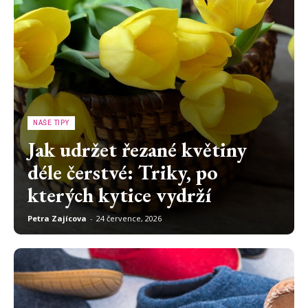
NAŠE TIPY
Jak udržet řezané květiny
déle čerstvé: Triky, po
kterých kytice vydrží
Petra Zajícova
-
24 července, 2026