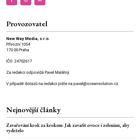
Provozovatel
New Way Media, s.r.o.
Přívozní 1054
170 00 Praha
.
IČO: 24702617
Za redakci odpovídá Pavel Malátný.
V případě dotazů na redakci pište na pavel@oceansolution.cz.
Nejnovější články
Zavařování krok za krokem: Jak zavařit ovoce i zeleninu, aby
vydrželo