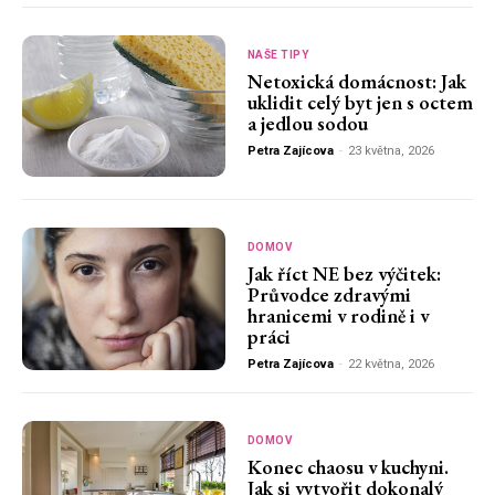
NAŠE TIPY
Netoxická domácnost: Jak
uklidit celý byt jen s octem
a jedlou sodou
Petra Zajícova
-
23 května, 2026
DOMOV
Jak říct NE bez výčitek:
Průvodce zdravými
hranicemi v rodině i v
práci
Petra Zajícova
-
22 května, 2026
DOMOV
Konec chaosu v kuchyni.
Jak si vytvořit dokonalý