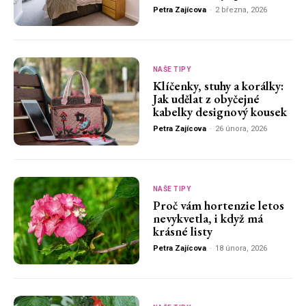
Petra Zajícova
-
2 března, 2026
NAŠE TIPY
Klíčenky, stuhy a korálky:
Jak udělat z obyčejné
kabelky designový kousek
Petra Zajícova
-
26 února, 2026
NAŠE TIPY
Proč vám hortenzie letos
nevykvetla, i když má
krásné listy
Petra Zajícova
-
18 února, 2026