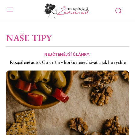
NAŠE TIPY
NEJČTENĚJŠÍ ČLÁNKY:
Suché oči z klimatizace: Proč pálí a co jim rychle uleví