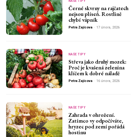
NAŠE TIPY
Černé skvrny na rajčatech
nejsou plíseň. Rostlině
chybí vápník
Petra Zajícova
-
17 února, 2026
NAŠE TIPY
Střeva jako druhý mozek:
Proč je kvašená zelenina
klíčem k dobré náladě
Petra Zajícova
-
16 února, 2026
NAŠE TIPY
Zahrada v ohrožení.
Zatímco vy odpočíváte,
hryzec pod zemí pořádá
hostinu