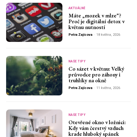
AKTUÁLNĚ
Máte „mozek v mlze“?
Proč je digitální detox v
květnu nutností
Petra Zajícova
-
18 května, 2026
NAŠE TIPY
Co sázet v květnu: Velký
průvodce pro záhony i
truhlíky na okně
Petra Zajícova
-
11 května, 2026
NAŠE TIPY
Otevřené okno v ložnici:
Kdy vám čerstvý vzduch
krade hluboký spánek