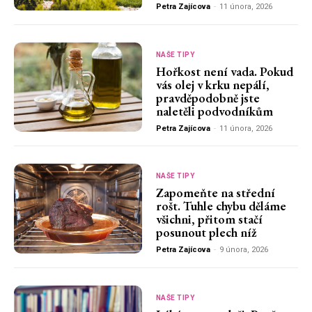
Petra Zajícova
-
11 února, 2026
NAŠE TIPY
Hořkost není vada. Pokud
vás olej v krku nepálí,
pravděpodobně jste
naletěli podvodníkům
Petra Zajícova
-
11 února, 2026
NAŠE TIPY
Zapomeňte na střední
rošt. Tuhle chybu děláme
všichni, přitom stačí
posunout plech níž
Petra Zajícova
-
9 února, 2026
NAŠE TIPY