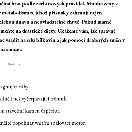
ačíná hrát podle zcela nových pravidel. Mnohé ženy v
 metabolismus, jehož příznaky
zahrnují nejen
ronickou únavu a neovladatelné chutě. Pokud marně
omeňte na drastické diety. Ukážeme vám, jak správně
roč vsadit na sílu bílkovin a jak pomocí drobných změn v
a maximum.
Reklama
'
agnující váhy.
ilněji než vyčerpávající trénink.
dní stavební kámen úspěchu.
žitě popohnat vnitřní spalovací motor.