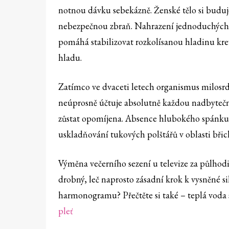
notnou dávku sebekázně. Ženské tělo si buduje
nebezpečnou zbraň. Nahrazení jednoduchých
pomáhá stabilizovat rozkolísanou hladinu kr
hladu.
Zatímco ve dvaceti letech organismus milosrdn
neúprosně účtuje absolutně každou nadbytečn
zůstat opomíjena. Absence hlubokého spánku 
uskladňování tukových polštářů v oblasti břic
Výměna večerního sezení u televize za půlhod
drobný, leč naprosto zásadní krok k vysněné sil
harmonogramu? Přečtěte si také – teplá voda 
pleť