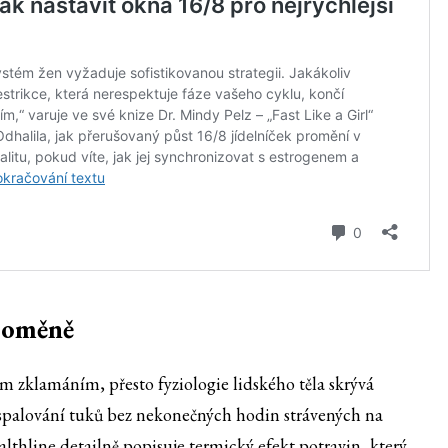
proměně
 zklamáním, přesto fyziologie lidského těla skrývá
it spalování tuků bez nekonečných hodin strávených na
lthline detailně popisuje termický efekt potravin, který