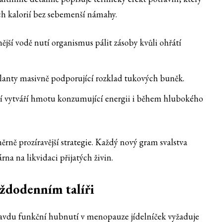
ch kalorií bez sebemenší námahy.
ější vodě nutí organismus pálit zásoby kvůli ohřátí
ulanty masivně podporující rozklad tukových buněk.
í vytváří hmotu konzumující energii i během hlubokého
ěrně prozíravější strategie. Každý nový gram svalstva
a na likvidaci přijatých živin.
ždodenním talíři
opravdu funkční hubnutí v menopauze jídelníček vyžaduje