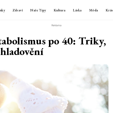
nky
Zdraví
Naše Tipy
Kultura
Láska
Móda
Krás
Reklama
tabolismus po 40: Triky,
 hladovění