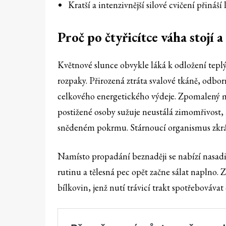
Kratší a intenzivnější silové cvičení přináší
Proč po čtyřicítce váha stojí a
Květnové slunce obvykle láká k odložení teplý
rozpaky. Přirozená ztráta svalové tkáně, odbo
celkového energetického výdeje. Zpomalený m
postižené osoby sužuje neustálá zimomřivost, 
snědeném pokrmu. Stárnoucí organismus zkrátk
Namísto propadání beznaději se nabízí nasadi
rutinu a tělesná pec opět začne sálat naplno
bílkovin, jenž nutí trávicí trakt spotřebováv