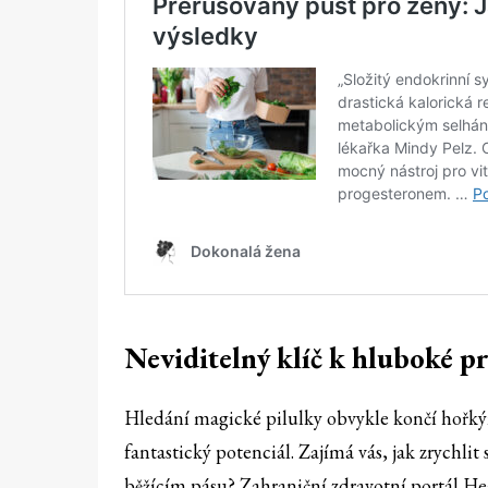
Neviditelný klíč k hluboké 
Hledání magické pilulky obvykle končí hořkým
fantastický potenciál. Zajímá vás, jak zrychl
běžícím pásu? Zahraniční zdravotní portál Hea