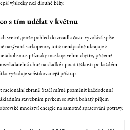
 lepší výsledky než dlouhé běhy.
 co s tím udělat v květnu
ch svetrů, jenže pohled do zrcadla často vyvolává spíše
rně nazývaná sarkopenie, totiž nenápadně ukrajuje z
etabolismus příznaky maskuje velmi chytře, přičemž
nezvladatelná chuť na sladké i pocit těžkosti po každém
a vyžaduje sofistikovanější přístup.
t racionální zbraně. Stačí mírně pozměnit každodenní
. Základním stavebním prvkem se stává bohatý příjem
at obrovské množství energie na samotné zpracování potravy.