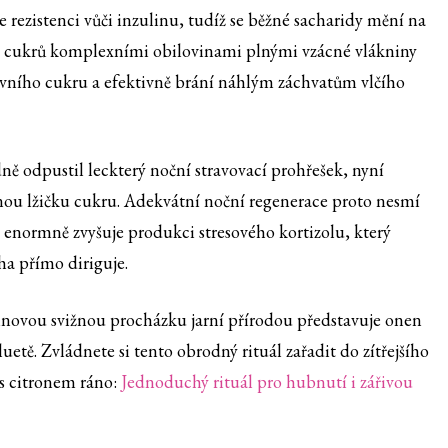
 rezistenci vůči inzulinu, tudíž se běžné sacharidy mění na
 cukrů komplexními obilovinami plnými vzácné vlákniny
evního cukru a efektivně brání náhlým záchvatům vlčího
ě odpustil leckterý noční stravovací prohřešek, nyní
ou lžičku cukru. Adekvátní noční regenerace proto nesmí
enormně zvyšuje produkci stresového kortizolu, který
ha přímo diriguje.
inovou svižnou procházku jarní přírodou představuje onen
uetě. Zvládnete si tento obrodný rituál zařadit do zítřejšího
s citronem ráno:
Jednoduchý rituál pro hubnutí i zářivou