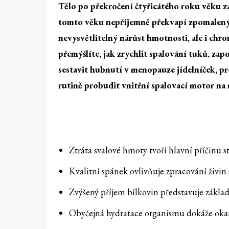
Tělo po překročení čtyřicátého roku věku z
tomto věku nepříjemně překvapí
zpomalený
nevysvětlitelný nárůst hmotnosti, ale i ch
přemýšlíte,
jak zrychlit spalování tuků
, zap
sestavit
hubnutí v menopauze jídelníček
, p
rutině probudit vnitřní spalovací motor n
Ztráta svalové hmoty tvoří hlavní příčinu st
Kvalitní spánek ovlivňuje zpracování živin s
Zvýšený příjem bílkovin představuje zákla
Obyčejná hydratace organismu dokáže okam