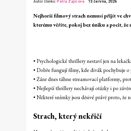
Autor článku:
Petra Zajícova
13 června, 2026
Nejhorší filmový strach nemusí přijít ve chv
kterému věříte, pokoj bez úniku a pocit, že
• Psychologické thrillery nestaví jen na lekač
• Dobře fungují filmy, kde divák pochybuje o
• Žánr dnes táhne streamovací platformy, pro
• Nejlepší thrillery nechávají otázky i po závě
• Některé snímky jsou děsivé právě proto, že
Strach, který nekřičí