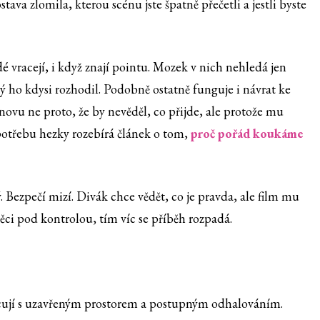
stava zlomila, kterou scénu jste špatně přečetli a jestli byste
 vracejí, i když znají pointu. Mozek v nich nehledá jen
ý ho kdysi rozhodil. Podobně ostatně funguje i návrat ke
ovu ne proto, že by nevěděl, co přijde, ale protože mu
potřebu hezky rozebírá článek o tom,
proč pořád koukáme
 Bezpečí mizí. Divák chce vědět, co je pravda, ale film mu
věci pod kontrolou, tím víc se příběh rozpadá.
racují s uzavřeným prostorem a postupným odhalováním.