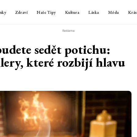
nky
Zdraví
Naše Tipy
Kultura
Láska
Móda
Krás
Reklama
budete sedět potichu:
lery, které rozbijí hlavu