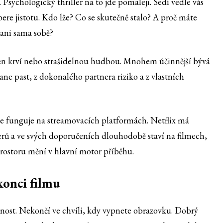
Psychologický thriller na to jde pomaleji. Sedí vedle vás
ere jistotu. Kdo lže? Co se skutečně stalo? A proč máte
 ani sama sobě?
í jen krví nebo strašidelnou hudbou. Mnohem účinnější bývá
ne past, z dokonalého partnera riziko a z vlastních
e funguje na streamovacích platformách. Netflix má
erů a ve svých doporučeních dlouhodobě staví na filmech,
prostoru mění v hlavní motor příběhu.
konci filmu
tnost. Nekončí ve chvíli, kdy vypnete obrazovku. Dobrý