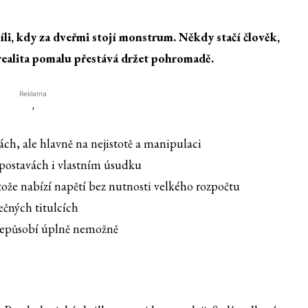
íli, kdy za dveřmi stojí monstrum. Někdy stačí člověk,
 realita pomalu přestává držet pohromadě.
Reklama
'
kách, ale hlavně na nejistotě a manipulaci
 postavách i vlastním úsudku
tože nabízí napětí bez nutnosti velkého rozpočtu
rečných titulcích
 nepůsobí úplně nemožně