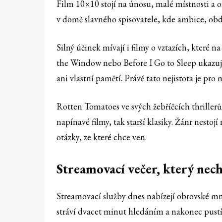
Film 10×10 stojí na únosu, malé místnosti a o
v domě slavného spisovatele, kde ambice, obd
Silný účinek mívají i filmy o vztazích, které
the Window nebo Before I Go to Sleep ukazují
ani vlastní pamětí. Právě tato nejistota je pr
Rotten Tomatoes ve svých žebříčcích thrillerů
napínavé filmy, tak starší klasiky. Žánr nesto
otázky, ze které chce ven.
Streamovací večer, který nec
Streamovací služby dnes nabízejí obrovské mno
stráví dvacet minut hledáním a nakonec pustí 