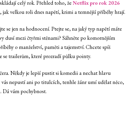
 skládají celý rok. Přehled toho, že
Netflix pro rok 2026
 jak velkou roli dnes napětí, krimi a temnější příběhy hrají.
jte se jen na hodnocení. Ptejte se, na jaký typ napětí máte
avy dusí mezi čtyřmi stěnami? Sáhněte po komornějším
íběhy o manželství, paměti a tajemství. Chcete spíš
se trailerům, které prozradí půlku pointy.
era. Někdy je lepší pustit si komedii a nechat hlavu
vás nepustí ani po titulcích, tenhle žánr umí udělat něco,
h. Dá vám pochybnost.