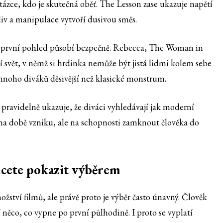
tázce, kdo je skutečná oběť. The Lesson zase ukazuje napětí
iv a manipulace vytvoří dusivou směs.
 na první pohled působí bezpečně. Rebecca, The Woman in
 svět, v němž si hrdinka nemůže být jistá lidmi kolem sebe
o mnoho diváků děsivější než klasické monstrum.
 pravidelně ukazuje, že diváci vyhledávají jak moderní
jí na době vzniku, ale na schopnosti zamknout člověka do
hcete pokazit výběrem
žství filmů, ale právě proto je výběr často únavný. Člověk
něco, co vypne po první půlhodině. I proto se vyplatí