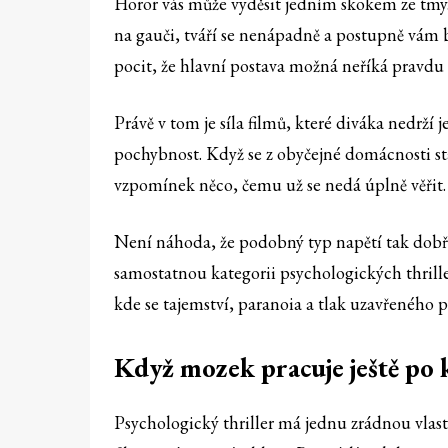
Horor vás může vyděsit jedním skokem ze tmy. 
na gauči, tváří se nenápadně a postupně vám b
pocit, že hlavní postava možná neříká pravdu
Právě v tom je síla filmů, které diváka nedrž
pochybnost. Když se z obyčejné domácnosti sta
vzpomínek něco, čemu už se nedá úplně věřit.
Není náhoda, že podobný typ napětí tak dobř
samostatnou kategorii psychologických thrill
kde se tajemství, paranoia a tlak uzavřeného 
Když mozek pracuje ještě po 
Psychologický thriller má jednu zrádnou vlas