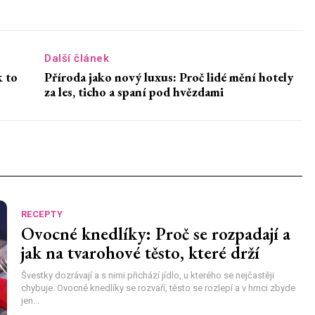
Další článek
k to
Příroda jako nový luxus: Proč lidé mění hotely
za les, ticho a spaní pod hvězdami
RECEPTY
Ovocné knedlíky: Proč se rozpadají a
jak na tvarohové těsto, které drží
Švestky dozrávají a s nimi přichází jídlo, u kterého se nejčastěji
chybuje. Ovocné knedlíky se rozvaří, těsto se rozlepí a v hrnci zbyde
jen...