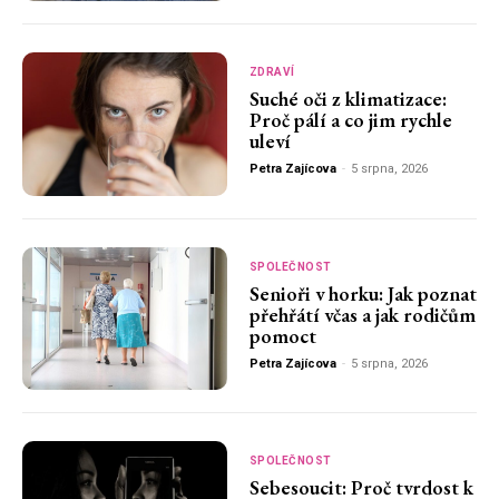
ZDRAVÍ
Suché oči z klimatizace:
Proč pálí a co jim rychle
uleví
Petra Zajícova
-
5 srpna, 2026
SPOLEČNOST
Senioři v horku: Jak poznat
přehřátí včas a jak rodičům
pomoct
Petra Zajícova
-
5 srpna, 2026
SPOLEČNOST
Sebesoucit: Proč tvrdost k