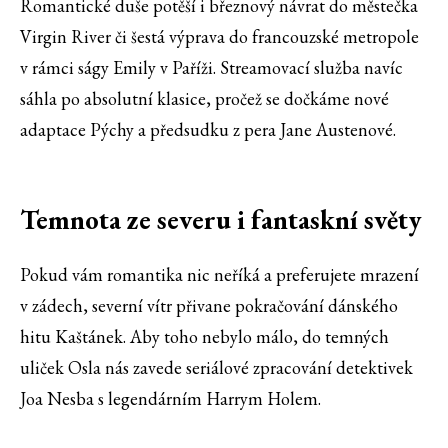
Romantické duše potěší i březnový návrat do městečka
Virgin River či šestá výprava do francouzské metropole
v rámci ságy Emily v Paříži. Streamovací služba navíc
sáhla po absolutní klasice, pročež se dočkáme nové
adaptace Pýchy a předsudku z pera Jane Austenové.
Temnota ze severu i fantaskní světy
Pokud vám romantika nic neříká a preferujete mrazení
v zádech, severní vítr přivane pokračování dánského
hitu Kaštánek. Aby toho nebylo málo, do temných
uliček Osla nás zavede seriálové zpracování detektivek
Joa Nesba s legendárním Harrym Holem.