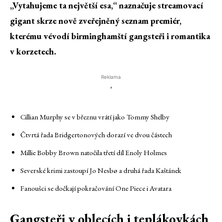
„Vytahujeme ta největší esa,“ naznačuje streamovací
gigant skrze nově zveřejněný seznam premiér,
kterému vévodí birminghamští gangsteři i romantika
v korzetech.
Reklama
'
Cillian Murphy se v březnu vrátí jako Tommy Shelby
Čtvrtá řada Bridgertonových dorazí ve dvou částech
Millie Bobby Brown natočila třetí díl Enoly Holmes
Severské krimi zastoupí Jo Nesbø a druhá řada Kaštánek
Fanoušci se dočkají pokračování One Piece i Avatara
Gangsteři v oblecích i teplákovkách