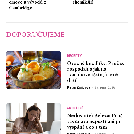
emoce u vévodů z
chemikálií
Cambridge
DOPORUČUJEME
RECEPTY
Ovocné knedlíky: Proč se
rozpadají a jak na
tvarohové těsto, které
drží
Petra Zajícova
-
8 srpna, 2026
AKTUÁLNĚ
Nedostatek železa: Proč
vás únava nepustí ani po
vyspání a co s tím