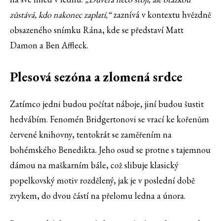
zůstává, kdo nakonec zaplatí,“
zaznívá v kontextu hvězdně
obsazeného snímku Rána, kde se představí Matt
Damon a Ben Affleck.
Plesová sezóna a zlomená srdce
Zatímco jedni budou počítat náboje, jiní budou šustit
hedvábím. Fenomén Bridgertonovi se vrací ke kořenům
červené knihovny, tentokrát se zaměřením na
bohémského Benedikta. Jeho osud se protne s tajemnou
dámou na maškarním bále, což slibuje klasický
popelkovský motiv rozdělený, jak je v poslední době
zvykem, do dvou částí na přelomu ledna a února.