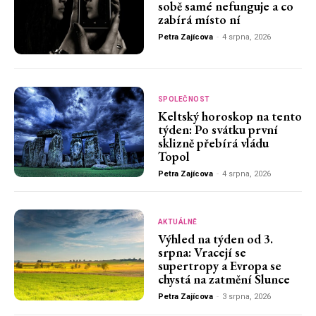
sobě samé nefunguje a co
zabírá místo ní
Petra Zajícova
-
4 srpna, 2026
SPOLEČNOST
Keltský horoskop na tento
týden: Po svátku první
sklizně přebírá vládu
Topol
Petra Zajícova
-
4 srpna, 2026
AKTUÁLNĚ
Výhled na týden od 3.
srpna: Vracejí se
supertropy a Evropa se
chystá na zatmění Slunce
Petra Zajícova
-
3 srpna, 2026