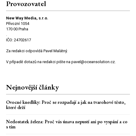
Provozovatel
New Way Media, s.r.o.
Přívozní 1054
170 00 Praha
.
IČO: 24702617
Za redakci odpovídá Pavel Malátný.
V případě dotazů na redakci pište na pavel@oceansolution.cz.
Nejnovější články
Ovocné knedlíky: Proč se rozpadají a jak na tvarohové těsto,
které drží
Nedostatek železa: Proč vás únava nepustí ani po vyspání a co
s tím