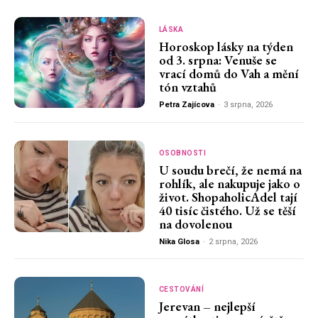
LÁSKA
Horoskop lásky na týden
od 3. srpna: Venuše se
vrací domů do Vah a mění
tón vztahů
Petra Zajícova
-
3 srpna, 2026
OSOBNOSTI
U soudu brečí, že nemá na
rohlík, ale nakupuje jako o
život. ShopaholicAdel tají
40 tisíc čistého. Už se těší
na dovolenou
Nika Glosa
-
2 srpna, 2026
CESTOVÁNÍ
Jerevan – nejlepší