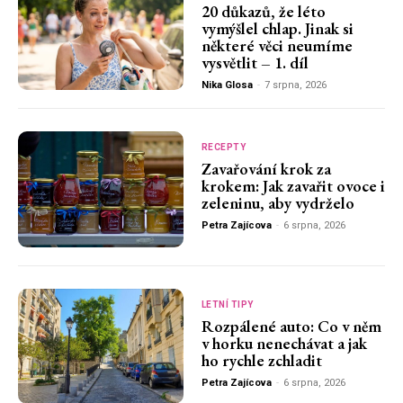
20 důkazů, že léto
vymýšlel chlap. Jinak si
některé věci neumíme
vysvětlit – 1. díl
Nika Glosa
-
7 srpna, 2026
RECEPTY
Zavařování krok za
krokem: Jak zavařit ovoce i
zeleninu, aby vydrželo
Petra Zajícova
-
6 srpna, 2026
LETNÍ TIPY
Rozpálené auto: Co v něm
v horku nenechávat a jak
ho rychle zchladit
Petra Zajícova
-
6 srpna, 2026