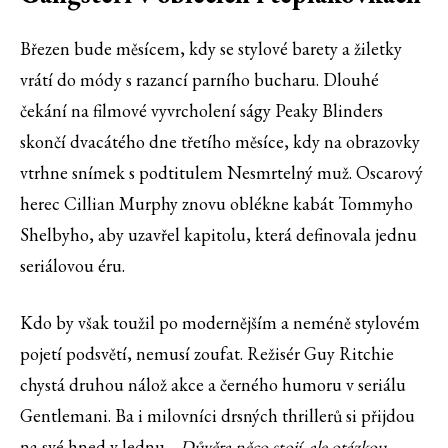
Březen bude měsícem, kdy se stylové barety a žiletky
vrátí do módy s razancí parního bucharu. Dlouhé
čekání na filmové vyvrcholení ságy Peaky Blinders
skončí dvacátého dne třetího měsíce, kdy na obrazovky
vtrhne snímek s podtitulem Nesmrtelný muž. Oscarový
herec Cillian Murphy znovu oblékne kabát Tommyho
Shelbyho, aby uzavřel kapitolu, která definovala jednu
seriálovou éru.
Kdo by však toužil po modernějším a neméně stylovém
pojetí podsvětí, nemusí zoufat. Režisér Guy Ritchie
chystá druhou nálož akce a černého humoru v seriálu
Gentlemani. Ba i milovníci drsných thrillerů si přijdou
na své hned v lednu.
„Důvěra něco stojí, ale otázkou