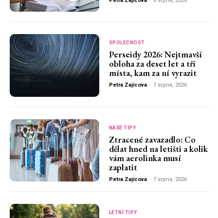
Petra Zajícova
-
8 srpna, 2026
SPOLEČNOST
Perseidy 2026: Nejtmavší
obloha za deset let a tři
místa, kam za ní vyrazit
Petra Zajícova
-
7 srpna, 2026
NAŠE TIPY
Ztracené zavazadlo: Co
dělat hned na letišti a kolik
vám aerolinka musí
zaplatit
Petra Zajícova
-
7 srpna, 2026
LETNÍ TIPY