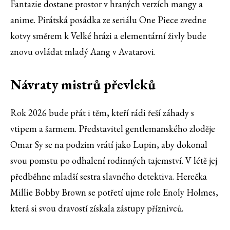
Fantazie dostane prostor v hraných verzích mangy a
anime. Pirátská posádka ze seriálu One Piece zvedne
kotvy směrem k Velké hrázi a elementární živly bude
znovu ovládat mladý Aang v Avatarovi.
Návraty mistrů převleků
Rok 2026 bude přát i těm, kteří rádi řeší záhady s
vtipem a šarmem. Představitel gentlemanského zloděje
Omar Sy se na podzim vrátí jako Lupin, aby dokonal
svou pomstu po odhalení rodinných tajemství. V létě jej
předběhne mladší sestra slavného detektiva. Herečka
Millie Bobby Brown se potřetí ujme role Enoly Holmes,
která si svou dravostí získala zástupy příznivců.