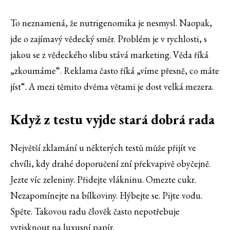
To neznamená, že nutrigenomika je nesmysl. Naopak,
jde o zajímavý vědecký směr. Problém je v rychlosti, s
jakou se z vědeckého slibu stává marketing. Věda říká
„zkoumáme“. Reklama často říká „víme přesně, co máte
jíst“. A mezi těmito dvěma větami je dost velká mezera.
Když z testu vyjde stará dobrá rada
Největší zklamání u některých testů může přijít ve
chvíli, kdy drahé doporučení zní překvapivě obyčejně.
Jezte víc zeleniny. Přidejte vlákninu. Omezte cukr.
Nezapomínejte na bílkoviny. Hýbejte se. Pijte vodu.
Spěte. Takovou radu člověk často nepotřebuje
vytisknout na luxusní papír.