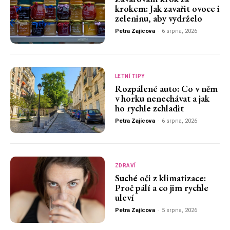
krokem: Jak zavařit ovoce i
zeleninu, aby vydrželo
Petra Zajícova
-
6 srpna, 2026
LETNÍ TIPY
Rozpálené auto: Co v něm
v horku nenechávat a jak
ho rychle zchladit
Petra Zajícova
-
6 srpna, 2026
ZDRAVÍ
Suché oči z klimatizace:
Proč pálí a co jim rychle
uleví
Petra Zajícova
-
5 srpna, 2026