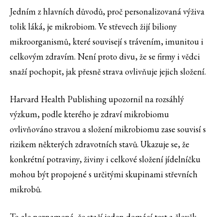
Jedním z hlavních důvodů, proč personalizovaná výživa
tolik láká, je mikrobiom. Ve střevech žijí biliony
mikroorganismů, které souvisejí s trávením, imunitou i
celkovým zdravím. Není proto divu, že se firmy i vědci
snaží pochopit, jak přesně strava ovlivňuje jejich složení.
Harvard Health Publishing upozornil na rozsáhlý
výzkum, podle kterého je zdraví mikrobiomu
ovlivňováno stravou a složení mikrobiomu zase souvisí s
rizikem některých zdravotních stavů. Ukazuje se, že
konkrétní potraviny, živiny i celkové složení jídelníčku
mohou být propojené s určitými skupinami střevních
mikrobů.
To ale neznamená, že stačí jeden domácí test a člověk