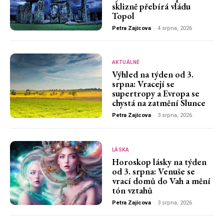
sklizně přebírá vládu
Topol
Petra Zajícova
-
4 srpna, 2026
AKTUÁLNĚ
Výhled na týden od 3.
srpna: Vracejí se
supertropy a Evropa se
chystá na zatmění Slunce
Petra Zajícova
-
3 srpna, 2026
LÁSKA
Horoskop lásky na týden
od 3. srpna: Venuše se
vrací domů do Vah a mění
tón vztahů
Petra Zajícova
-
3 srpna, 2026