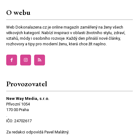
O webu
Web Dokonalazena.cz je online magazín zaměřený na ženy všech
věkových kategorií. Nabízí inspiraci v oblasti životního stylu, zdraví,
vztahů, módy i osobního rozvoje. Každý den přináší nové články,
rozhovory a tipy pro moderní ženu, která chce žít naplno.
Provozovatel
New Way Media, s.r.o.
Přívozní 1054
170 00 Praha
.
IČO: 24702617
Za redakci odpovídá Pavel Malátný.