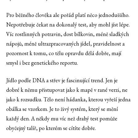
Pro běžného člověka ale pořád platí něco jednoduššího.
Nepotřebuje čekat na dokonalý test, aby mohl jíst lépe.
Víc rostlinných potravin, dost bílkovin, méně sladkých
nápojů, méně ultrazpracovaných jídel, pravidelnost a
pozornost k tomu, co tělu opravdu dělá dobře, mají
smysl i bez genetického reportu.
Jídlo podle DNA a střev je fascinující trend. Jen je
dobré k němu přistupovat jako k mapě v rané verzi, ne
jako k rozsudku. Tělo není hádanka, kterou vyřeší jedna
obálka se vzorkem. Je to živý systém, který se mění
každý den. A někdy mu víc než drahý test pomůže
obyčejný talíř, po kterém se cítíte dobře.