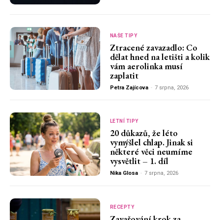
NAŠE TIPY
Ztracené zavazadlo: Co
dělat hned na letišti a kolik
vám aerolinka musí
zaplatit
Petra Zajícova
-
7 srpna, 2026
LETNÍ TIPY
20 důkazů, že léto
vymýšlel chlap. Jinak si
některé věci neumíme
vysvětlit – 1. díl
Nika Glosa
-
7 srpna, 2026
RECEPTY
Zavařování krok za