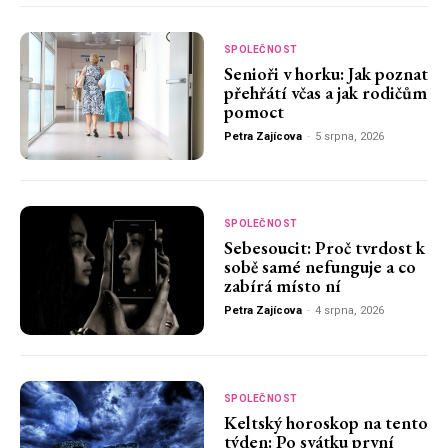
SPOLEČNOST
Senioři v horku: Jak poznat
přehřátí včas a jak rodičům
pomoct
Petra Zajícova
-
5 srpna, 2026
SPOLEČNOST
Sebesoucit: Proč tvrdost k
sobě samé nefunguje a co
zabírá místo ní
Petra Zajícova
-
4 srpna, 2026
SPOLEČNOST
Keltský horoskop na tento
týden: Po svátku první