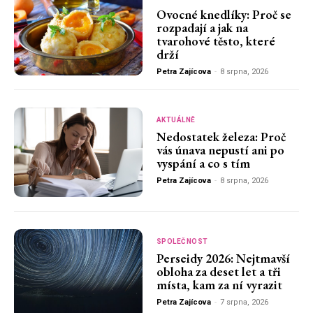
Ovocné knedlíky: Proč se
rozpadají a jak na
tvarohové těsto, které
drží
Petra Zajícova
-
8 srpna, 2026
AKTUÁLNĚ
Nedostatek železa: Proč
vás únava nepustí ani po
vyspání a co s tím
Petra Zajícova
-
8 srpna, 2026
SPOLEČNOST
Perseidy 2026: Nejtmavší
obloha za deset let a tři
místa, kam za ní vyrazit
Petra Zajícova
-
7 srpna, 2026