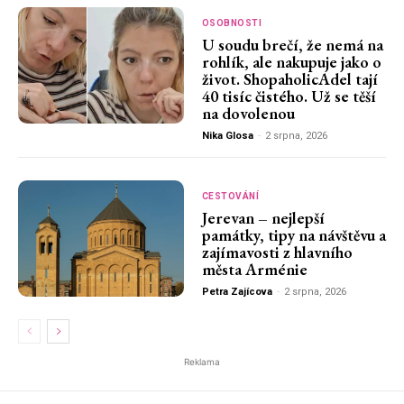
OSOBNOSTI
U soudu brečí, že nemá na
rohlík, ale nakupuje jako o
život. ShopaholicAdel tají
40 tisíc čistého. Už se těší
na dovolenou
Nika Glosa
-
2 srpna, 2026
CESTOVÁNÍ
Jerevan – nejlepší
památky, tipy na návštěvu a
zajímavosti z hlavního
města Arménie
Petra Zajícova
-
2 srpna, 2026
Reklama