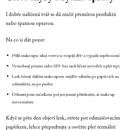
I dobře nalíčená tvář se dá zničit přemírou produktů
nebo špatnou opravou.
Na co si dát pozor:
Příliš make-upu: silná vrstva se rozpíjí dřív a vypadá nepřirozeně.
Vynechaný primer nebo SPF: bez nich líčení nevydrží a pleť trpí.
Lesk řešený dalším make-upem: nejdřív sáhněte po papírcích na
odmaštění, ne po pudru.
Drhnutí potu ručníkem: pot jen jemně přitiskněte, ať make-up
nerozmažete.
Když se přes den objeví lesk, otřete pot odmašťovacím
papírkem, lehce přepudrujte a osvěžte pleť termální