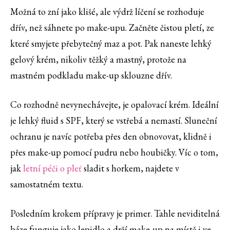
Možná to zní jako klišé, ale výdrž líčení se rozhoduje
dřív, než sáhnete po make-upu. Začněte čistou pletí, ze
které smyjete přebytečný maz a pot. Pak naneste lehký
gelový krém, nikoliv těžký a mastný, protože na
mastném podkladu make-up sklouzne dřív.
Co rozhodně nevynechávejte, je opalovací krém. Ideální
je lehký fluid s SPF, který se vstřebá a nemastí. Sluneční
ochranu je navíc potřeba přes den obnovovat, klidně i
přes make-up pomocí pudru nebo houbičky. Víc o tom,
jak
letní péči o pleť
sladit s horkem, najdete v
samostatném textu.
Posledním krokem přípravy je primer. Tahle neviditelná
báze funguje jako lepidlo a drží make-up na místě i ve