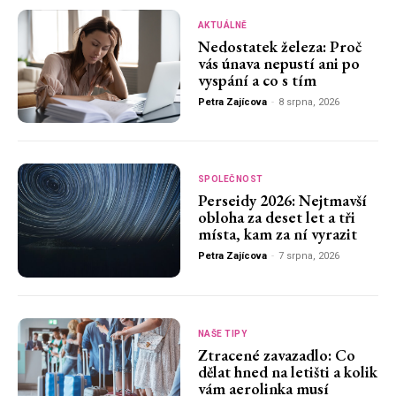
AKTUÁLNĚ
Nedostatek železa: Proč
vás únava nepustí ani po
vyspání a co s tím
Petra Zajícova
-
8 srpna, 2026
SPOLEČNOST
Perseidy 2026: Nejtmavší
obloha za deset let a tři
místa, kam za ní vyrazit
Petra Zajícova
-
7 srpna, 2026
NAŠE TIPY
Ztracené zavazadlo: Co
dělat hned na letišti a kolik
vám aerolinka musí