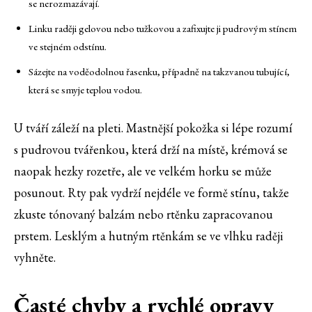
se nerozmazávají.
Linku raději gelovou nebo tužkovou a zafixujte ji pudrovým stínem
ve stejném odstínu.
Sázejte na voděodolnou řasenku, případně na takzvanou tubující,
která se smyje teplou vodou.
U tváří záleží na pleti. Mastnější pokožka si lépe rozumí
s pudrovou tvářenkou, která drží na místě, krémová se
naopak hezky rozetře, ale ve velkém horku se může
posunout. Rty pak vydrží nejdéle ve formě stínu, takže
zkuste tónovaný balzám nebo rtěnku zapracovanou
prstem. Lesklým a hutným rtěnkám se ve vlhku raději
vyhněte.
Časté chyby a rychlé opravy