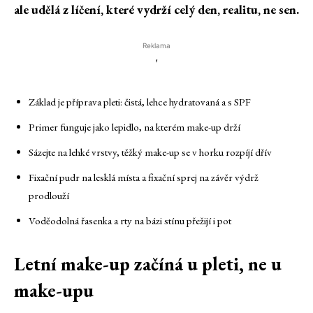
ale udělá z líčení, které vydrží celý den, realitu, ne sen.
Reklama
'
Základ je příprava pleti: čistá, lehce hydratovaná a s SPF
Primer funguje jako lepidlo, na kterém make-up drží
Sázejte na lehké vrstvy, těžký make-up se v horku rozpíjí dřív
Fixační pudr na lesklá místa a fixační sprej na závěr výdrž
prodlouží
Voděodolná řasenka a rty na bázi stínu přežijí i pot
Letní make-up začíná u pleti, ne u
make-upu