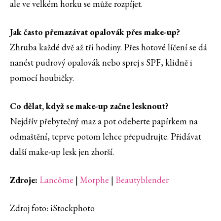
ale ve velkém horku se může rozpíjet.
Jak často přemazávat opalovák přes make-up?
Zhruba každé dvě až tři hodiny. Přes hotové líčení se dá
nanést pudrový opalovák nebo sprej s SPF, klidně i
pomocí houbičky.
Co dělat, když se make-up začne lesknout?
Nejdřív přebytečný maz a pot odeberte papírkem na
odmaštění, teprve potom lehce přepudrujte. Přidávat
další make-up lesk jen zhorší.
Zdroje:
Lancôme
|
Morphe
|
Beautyblender
Zdroj foto: iStockphoto