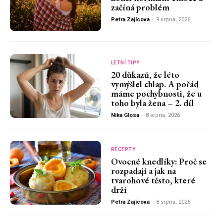
začíná problém
Petra Zajícova
-
9 srpna, 2026
LETNÍ TIPY
20 důkazů, že léto
vymýšlel chlap. A pořád
máme pochybnosti, že u
toho byla žena – 2. díl
Nika Glosa
-
8 srpna, 2026
RECEPTY
Ovocné knedlíky: Proč se
rozpadají a jak na
tvarohové těsto, které
drží
Petra Zajícova
-
8 srpna, 2026