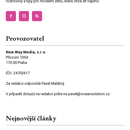
rozhovory a tipy pro moderní ženu, která chce žít naplno.
Provozovatel
New Way Media, s.r.o.
Přívozní 1054
170 00 Praha
.
IČO: 24702617
Za redakci odpovídá Pavel Malátný.
V případě dotazů na redakci pište na pavel@oceansolution.cz.
Nejnovější články