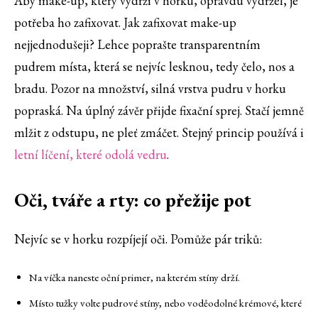
Aby make-up, který vydrží v horku, opravdu vydržel, je
potřeba ho zafixovat. Jak zafixovat make-up
nejjednodušeji? Lehce poprašte transparentním
pudrem místa, která se nejvíc lesknou, tedy čelo, nos a
bradu. Pozor na množství, silná vrstva pudru v horku
popraská. Na úplný závěr přijde fixační sprej. Stačí jemně
mlžit z odstupu, ne pleť zmáčet. Stejný princip používá i
letní líčení, které odolá vedru
.
Oči, tváře a rty: co přežije pot
Nejvíc se v horku rozpíjejí oči. Pomůže pár triků:
Na víčka naneste oční primer, na kterém stíny drží.
Místo tužky volte pudrové stíny, nebo voděodolné krémové, které