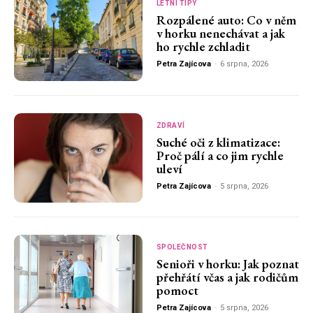
LETNÍ TIPY
Rozpálené auto: Co v něm
v horku nenechávat a jak
ho rychle zchladit
Petra Zajícova
-
6 srpna, 2026
ZDRAVÍ
Suché oči z klimatizace:
Proč pálí a co jim rychle
uleví
Petra Zajícova
-
5 srpna, 2026
SPOLEČNOST
Senioři v horku: Jak poznat
přehřátí včas a jak rodičům
pomoct
Petra Zajícova
-
5 srpna, 2026