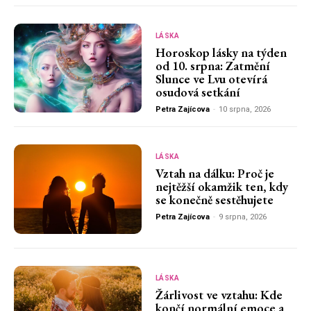
LÁSKA
Horoskop lásky na týden
od 10. srpna: Zatmění
Slunce ve Lvu otevírá
osudová setkání
Petra Zajícova
-
10 srpna, 2026
LÁSKA
Vztah na dálku: Proč je
nejtěžší okamžik ten, kdy
se konečně sestěhujete
Petra Zajícova
-
9 srpna, 2026
LÁSKA
Žárlivost ve vztahu: Kde
končí normální emoce a