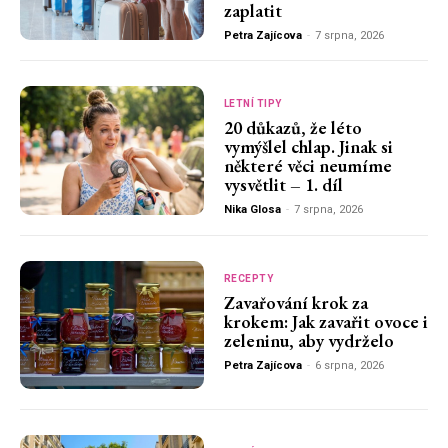
zaplatit
Petra Zajícova
-
7 srpna, 2026
LETNÍ TIPY
20 důkazů, že léto
vymýšlel chlap. Jinak si
některé věci neumíme
vysvětlit – 1. díl
Nika Glosa
-
7 srpna, 2026
RECEPTY
Zavařování krok za
krokem: Jak zavařit ovoce i
zeleninu, aby vydrželo
Petra Zajícova
-
6 srpna, 2026