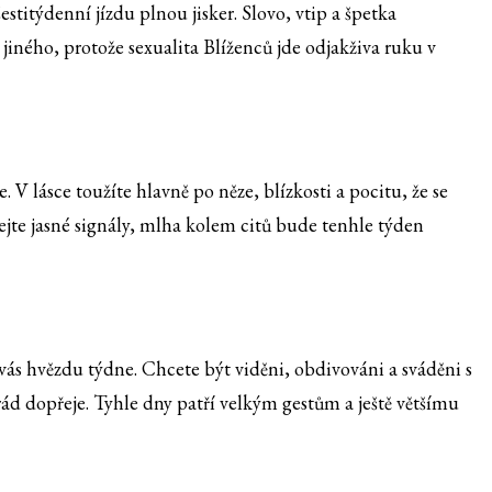
stitýdenní jízdu plnou jisker. Slovo, vtip a špetka
 jiného, protože sexualita Blíženců jde odjakživa ruku v
 V lásce toužíte hlavně po něze, blízkosti a pocitu, že se
kejte jasné signály, mlha kolem citů bude tenhle týden
vás hvězdu týdne. Chcete být viděni, obdivováni a sváděni s
ád dopřeje. Tyhle dny patří velkým gestům a ještě většímu