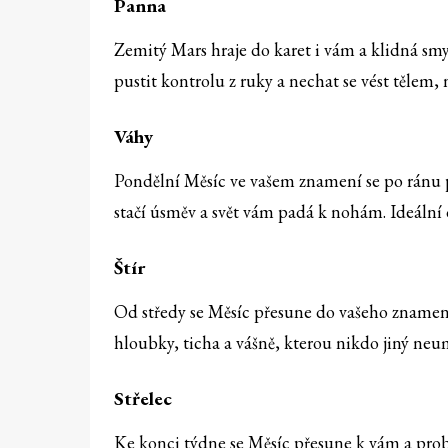
Panna
Zemitý Mars hraje do karet i vám a klidná smy
pustit kontrolu z ruky a nechat se vést tělem,
Váhy
Pondělní Měsíc ve vašem znamení se po ránu pr
stačí úsměv a svět vám padá k nohám. Ideální d
Štír
Od středy se Měsíc přesune do vašeho znamení a
hloubky, ticha a vášně, kterou nikdo jiný neum
Střelec
Ke konci týdne se Měsíc přesune k vám a probu