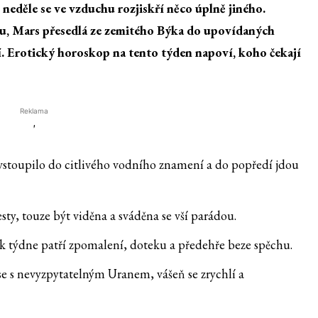
 neděle se ve vzduchu rozjiskří něco úplně jiného.
tu, Mars přesedlá ze zemitého Býka do upovídaných
í. Erotický horoskop na tento týden napoví, koho čekají
Reklama
'
vstoupilo do citlivého vodního znamení a do popředí jdou
ty, touze být viděna a sváděna se vší parádou.
 týdne patří zpomalení, doteku a předehře beze spěchu.
 se s nevyzpytatelným Uranem, vášeň se zrychlí a