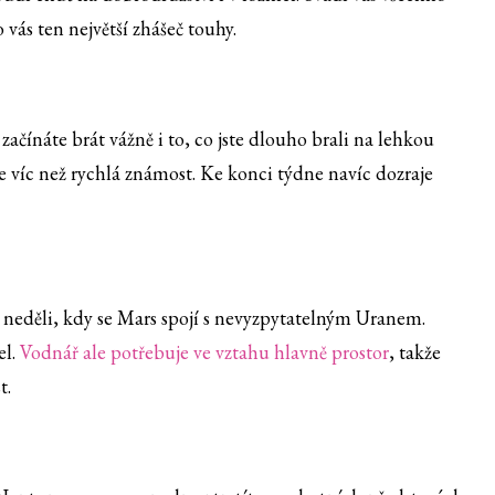
 vás ten největší zhášeč touhy.
ačínáte brát vážně i to, co jste dlouho brali na lehkou
 víc než rychlá známost. Ke konci týdne navíc dozraje
neděli, kdy se Mars spojí s nevyzpytatelným Uranem.
el.
Vodnář ale potřebuje ve vztahu hlavně prostor
, takže
t.