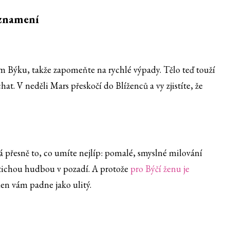
 znamení
ém Býku, takže zapomeňte na rychlé výpady. Tělo teď touží
t. V neděli Mars přeskočí do Blíženců a vy zjistíte, že
 přesně to, co umíte nejlíp: pomalé, smyslné milování
 tichou hudbou v pozadí. A protože
pro Býčí ženu je
den vám padne jako ulitý.