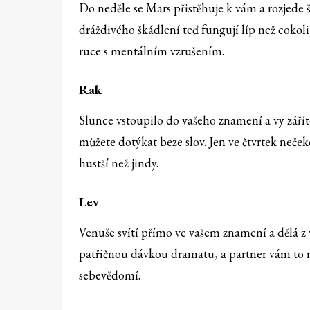
Do neděle se Mars přistěhuje k vám a rozjede še
dráždivého škádlení teď fungují líp než cokoli
ruce s mentálním vzrušením.
Rak
Slunce vstoupilo do vašeho znamení a vy záříte.
můžete dotýkat beze slov. Jen ve čtvrtek neče
hustší než jindy.
Lev
Venuše svítí přímo ve vašem znamení a dělá z 
patřičnou dávkou dramatu, a partner vám to r
sebevědomí.