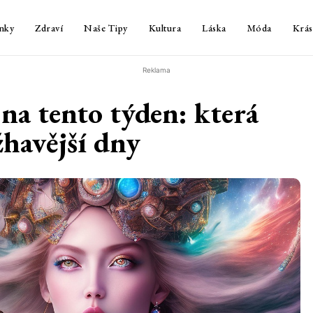
nky
Zdraví
Naše Tipy
Kultura
Láska
Móda
Krás
Reklama
na tento týden: která
žhavější dny