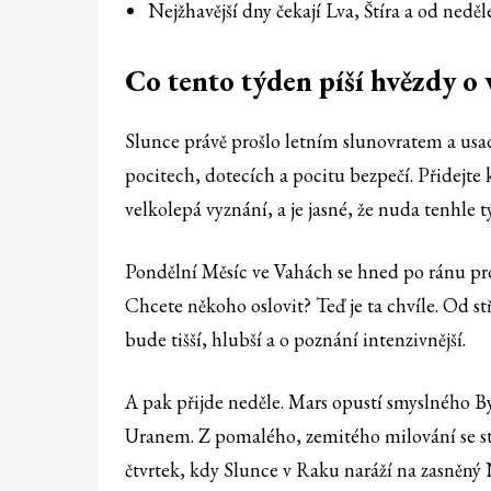
Nejžhavější dny čekají Lva, Štíra a od nedě
Co tento týden píší hvězdy o 
Slunce právě prošlo letním slunovratem a usadi
pocitech, dotecích a pocitu bezpečí. Přidejte
velkolepá vyznání, a je jasné, že nuda tenhle
Pondělní Měsíc ve Vahách se hned po ránu prop
Chcete někoho oslovit? Teď je ta chvíle. Od st
bude tišší, hlubší a o poznání intenzivnější.
A pak přijde neděle. Mars opustí smyslného Bý
Uranem. Z pomalého, zemitého milování se stáv
čtvrtek, kdy Slunce v Raku naráží na zasněný