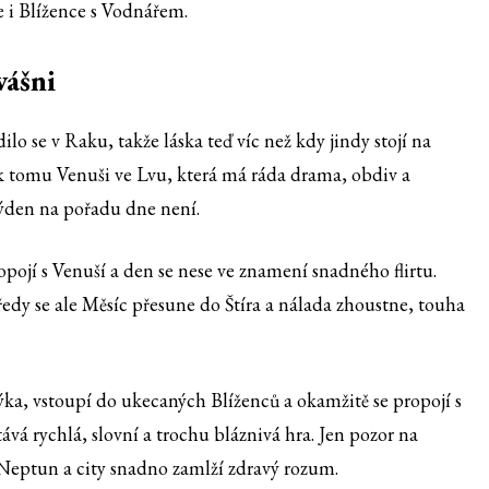
le i Blížence s Vodnářem.
vášni
lo se v Raku, takže láska teď víc než kdy jindy stojí na
 k tomu Venuši ve Lvu, která má ráda drama, obdiv a
 týden na pořadu dne není.
ojí s Venuší a den se nese ve znamení snadného flirtu.
ředy se ale Měsíc přesune do Štíra a nálada zhoustne, touha
ka, vstoupí do ukecaných Blíženců a okamžitě se propojí s
á rychlá, slovní a trochu bláznivá hra. Jen pozor na
 Neptun a city snadno zamlží zdravý rozum.