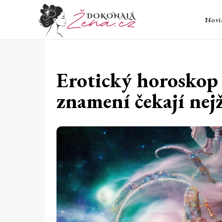
Novi
Erotický horoskop 
znamení čekají nej