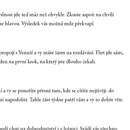
slnost jde teď snáz než obvykle. Zkuste aspoň na chvíli
 ne hlavou. Výsledek vás možná mile překvapí.
opojí s Venuší a vy máte šarm na rozdávání. Flirt jde sám,
en na první krok, na který jste dlouho čekali.
 vy se ponoříte přesně tam, kde se cítíte nejživěji: do
í napodobit. Tahle část týdne patří vám a vy to dobře víte.
dí chuť na dobrodružství i v ložnici. Svádí vás všechno