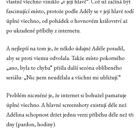
vlastně všechno vzniklo „v její hlavě“. Což už začíná být
fascinující místo, protože podle Adély se v její hlavě rodí
úplně všechno, od pohádek o hovnovém království až
po ukradené příběhy z internetu.
A nejlepší na tom je, že někdo údajně Adéle poradil,
aby se proti všemu odvolala. Takže místo pokorného
„ano, byla to chyba“ přišla další sezóna oblíbeného
seriálu: „Nic jsem neudělala a všichni mi ubližují.“
Problém nicméně je, že internet si bohužel pamatuje
úplně všechno. A hlavně screenshoty existují déle než
Adélina schopnost držet jednu verzi příběhu déle než tři
dny (pardon, hodiny).