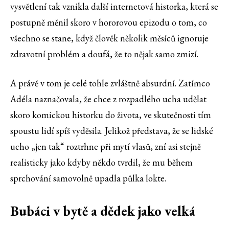
vysvětlení tak vznikla další internetová historka, která se
postupně měnil skoro v hororovou epizodu o tom, co
všechno se stane, když člověk několik měsíců ignoruje
zdravotní problém a doufá, že to nějak samo zmizí.
A právě v tom je celé tohle zvláštně absurdní. Zatímco
Adéla naznačovala, že chce z rozpadlého ucha udělat
skoro komickou historku do života, ve skutečnosti tím
spoustu lidí spíš vyděsila. Jelikož představa, že se lidské
ucho „jen tak“ roztrhne při mytí vlasů, zní asi stejně
realisticky jako kdyby někdo tvrdil, že mu během
sprchování samovolně upadla půlka lokte.
Bubáci v bytě a dědek jako velká