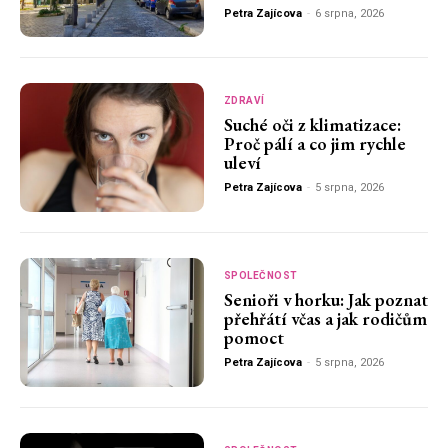
Petra Zajícova
-
6 srpna, 2026
ZDRAVÍ
Suché oči z klimatizace:
Proč pálí a co jim rychle
uleví
Petra Zajícova
-
5 srpna, 2026
SPOLEČNOST
Senioři v horku: Jak poznat
přehřátí včas a jak rodičům
pomoct
Petra Zajícova
-
5 srpna, 2026