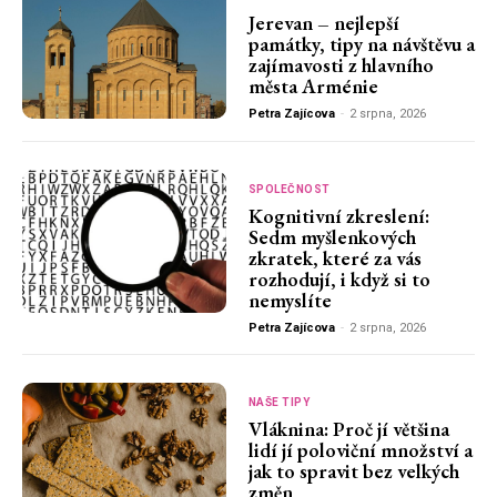
Jerevan – nejlepší
památky, tipy na návštěvu a
zajímavosti z hlavního
města Arménie
Petra Zajícova
-
2 srpna, 2026
SPOLEČNOST
Kognitivní zkreslení:
Sedm myšlenkových
zkratek, které za vás
rozhodují, i když si to
nemyslíte
Petra Zajícova
-
2 srpna, 2026
NAŠE TIPY
Vláknina: Proč jí většina
lidí jí poloviční množství a
jak to spravit bez velkých
změn