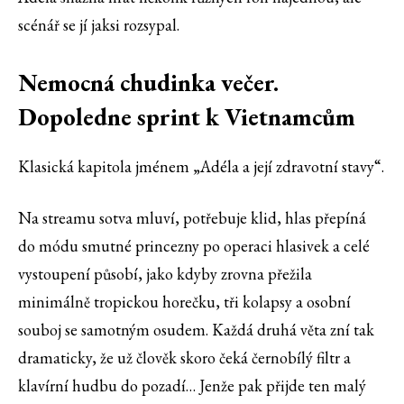
scénář se jí jaksi rozsypal.
Nemocná chudinka večer.
Dopoledne sprint k Vietnamcům
Klasická kapitola jménem „Adéla a její zdravotní stavy“.
Na streamu sotva mluví, potřebuje klid, hlas přepíná
do módu smutné princezny po operaci hlasivek a celé
vystoupení působí, jako kdyby zrovna přežila
minimálně tropickou horečku, tři kolapsy a osobní
souboj se samotným osudem. Každá druhá věta zní tak
dramaticky, že už člověk skoro čeká černobílý filtr a
klavírní hudbu do pozadí… Jenže pak přijde ten malý