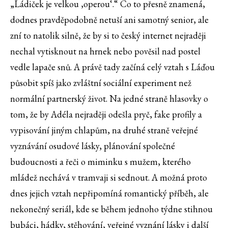
„Ládiček je velkou ‚operou‘.“ Co to přesně znamená,
dodnes pravděpodobně netuší ani samotný senior, ale
zní to natolik silně, že by si to český internet nejraději
nechal vytisknout na hrnek nebo pověsil nad postel
vedle lapače snů. A právě tady začíná celý vztah s Láďou
působit spíš jako zvláštní sociální experiment než
normální partnerský život. Na jedné straně hlasovky o
tom, že by Adéla nejraději odešla pryč, fake profily a
vypisování jiným chlapům, na druhé straně veřejné
vyznávání osudové lásky, plánování společné
budoucnosti a řeči o miminku s mužem, kterého
mládež nechává v tramvaji si sednout. A možná proto
dnes jejich vztah nepřipomíná romantický příběh, ale
nekonečný seriál, kde se během jednoho týdne stihnou
bubáci, hádky, stěhování, veřejné vyznání lásky i další