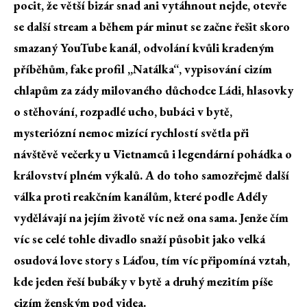
pocit, že větší bizár snad ani vytáhnout nejde, otevře
se další stream a během pár minut se začne řešit skoro
smazaný YouTube kanál, odvolání kvůli kradeným
příběhům, fake profil „Natálka“, vypisování cizím
chlapům za zády milovaného důchodce Ládi, hlasovky
o stěhování, rozpadlé ucho, bubáci v bytě,
mysteriózní nemoc mizící rychlostí světla při
návštěvě večerky u Vietnamců i legendární pohádka o
království plném výkalů. A do toho samozřejmě další
válka proti reakčním kanálům, které podle Adély
vydělávají na jejím životě víc než ona sama. Jenže čím
víc se celé tohle divadlo snaží působit jako velká
osudová love story s Láďou, tím víc připomíná vztah,
kde jeden řeší bubáky v bytě a druhý mezitím píše
cizím ženským pod videa.