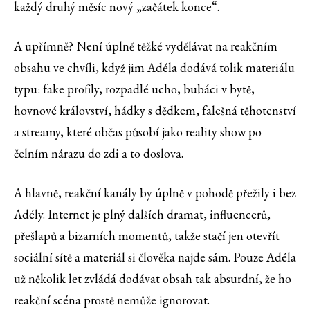
každý druhý měsíc nový „začátek konce“.
A upřímně? Není úplně těžké vydělávat na reakčním
obsahu ve chvíli, když jim Adéla dodává tolik materiálu
typu: fake profily, rozpadlé ucho, bubáci v bytě,
hovnové království, hádky s dědkem, falešná těhotenství
a streamy, které občas působí jako reality show po
čelním nárazu do zdi a to doslova.
A hlavně, reakční kanály by úplně v pohodě přežily i bez
Adély. Internet je plný dalších dramat, influencerů,
přešlapů a bizarních momentů, takže stačí jen otevřít
sociální sítě a materiál si člověka najde sám. Pouze Adéla
už několik let zvládá dodávat obsah tak absurdní, že ho
reakční scéna prostě nemůže ignorovat.