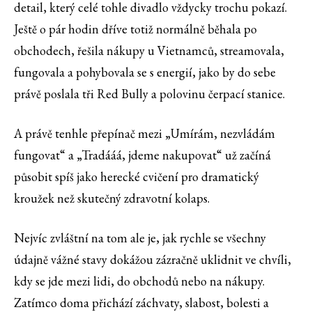
detail, který celé tohle divadlo vždycky trochu pokazí.
Ještě o pár hodin dříve totiž normálně běhala po
obchodech, řešila nákupy u Vietnamců, streamovala,
fungovala a pohybovala se s energií, jako by do sebe
právě poslala tři Red Bully a polovinu čerpací stanice.
A právě tenhle přepínač mezi „Umírám, nezvládám
fungovat“ a „Tradááá, jdeme nakupovat“ už začíná
působit spíš jako herecké cvičení pro dramatický
kroužek než skutečný zdravotní kolaps.
Nejvíc zvláštní na tom ale je, jak rychle se všechny
údajně vážné stavy dokážou zázračně uklidnit ve chvíli,
kdy se jde mezi lidi, do obchodů nebo na nákupy.
Zatímco doma přichází záchvaty, slabost, bolesti a