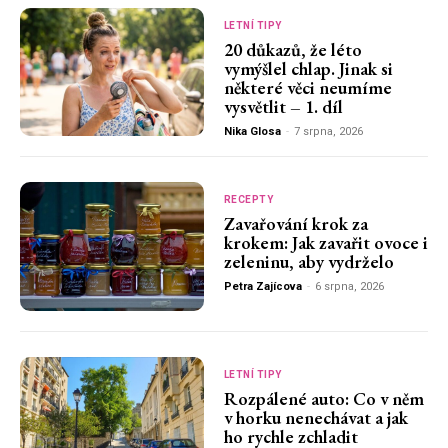
LETNÍ TIPY
20 důkazů, že léto
vymýšlel chlap. Jinak si
některé věci neumíme
vysvětlit – 1. díl
Nika Glosa
-
7 srpna, 2026
RECEPTY
Zavařování krok za
krokem: Jak zavařit ovoce i
zeleninu, aby vydrželo
Petra Zajícova
-
6 srpna, 2026
LETNÍ TIPY
Rozpálené auto: Co v něm
v horku nenechávat a jak
ho rychle zchladit