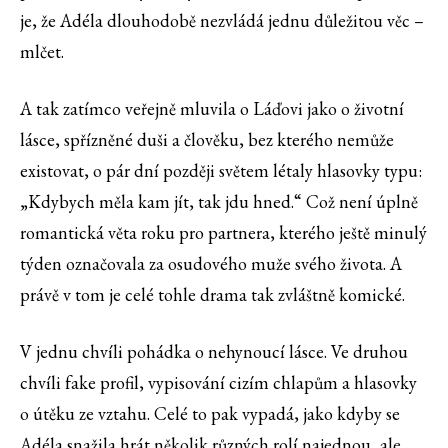
je, že Adéla dlouhodobě nezvládá jednu důležitou věc –
mlčet.
A tak zatímco veřejně mluvila o Láďovi jako o životní
lásce, spřízněné duši a člověku, bez kterého nemůže
existovat, o pár dní později světem létaly hlasovky typu:
„Kdybych měla kam jít, tak jdu hned.“ Což není úplně
romantická věta roku pro partnera, kterého ještě minulý
týden označovala za osudového muže svého života. A
právě v tom je celé tohle drama tak zvláštně komické.
V jednu chvíli pohádka o nehynoucí lásce. Ve druhou
chvíli fake profil, vypisování cizím chlapům a hlasovky
o útěku ze vztahu. Celé to pak vypadá, jako kdyby se
Adéla snažila hrát několik různých rolí najednou, ale