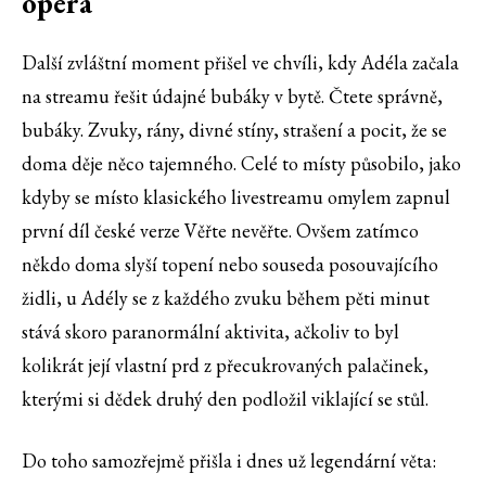
opera
Další zvláštní moment přišel ve chvíli, kdy Adéla začala
na streamu řešit údajné bubáky v bytě. Čtete správně,
bubáky. Zvuky, rány, divné stíny, strašení a pocit, že se
doma děje něco tajemného. Celé to místy působilo, jako
kdyby se místo klasického livestreamu omylem zapnul
první díl české verze Věřte nevěřte. Ovšem zatímco
někdo doma slyší topení nebo souseda posouvajícího
židli, u Adély se z každého zvuku během pěti minut
stává skoro paranormální aktivita, ačkoliv to byl
kolikrát její vlastní prd z přecukrovaných palačinek,
kterými si dědek druhý den podložil viklající se stůl.
Do toho samozřejmě přišla i dnes už legendární věta: