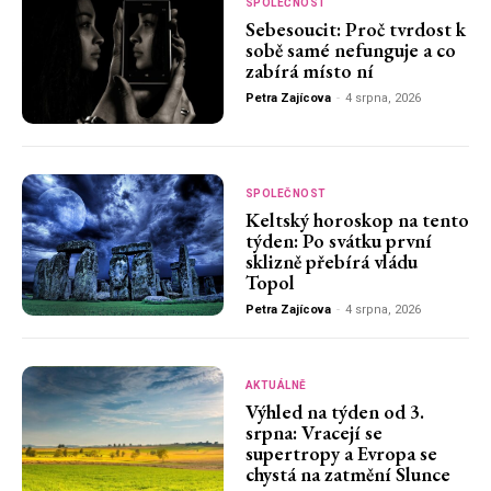
SPOLEČNOST
Sebesoucit: Proč tvrdost k
sobě samé nefunguje a co
zabírá místo ní
Petra Zajícova
-
4 srpna, 2026
SPOLEČNOST
Keltský horoskop na tento
týden: Po svátku první
sklizně přebírá vládu
Topol
Petra Zajícova
-
4 srpna, 2026
AKTUÁLNĚ
Výhled na týden od 3.
srpna: Vracejí se
supertropy a Evropa se
chystá na zatmění Slunce