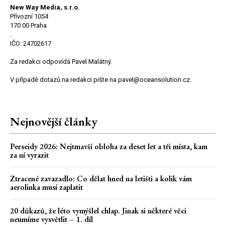
New Way Media, s.r.o.
Přívozní 1054
170 00 Praha
.
IČO: 24702617
Za redakci odpovídá Pavel Malátný.
V případě dotazů na redakci pište na pavel@oceansolution.cz.
Nejnovější články
Perseidy 2026: Nejtmavší obloha za deset let a tři místa, kam
za ní vyrazit
Ztracené zavazadlo: Co dělat hned na letišti a kolik vám
aerolinka musí zaplatit
20 důkazů, že léto vymýšlel chlap. Jinak si některé věci
neumíme vysvětlit – 1. díl