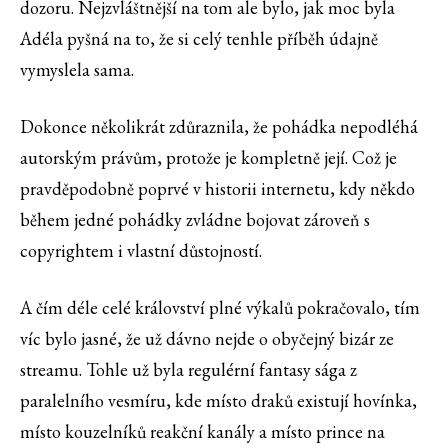
dozoru. Nejzvláštnější na tom ale bylo, jak moc byla
Adéla pyšná na to, že si celý tenhle příběh údajně
vymyslela sama.
Dokonce několikrát zdůraznila, že pohádka nepodléhá
autorským právům, protože je kompletně její. Což je
pravděpodobně poprvé v historii internetu, kdy někdo
během jedné pohádky zvládne bojovat zároveň s
copyrightem i vlastní důstojností.
A čím déle celé království plné výkalů pokračovalo, tím
víc bylo jasné, že už dávno nejde o obyčejný bizár ze
streamu. Tohle už byla regulérní fantasy sága z
paralelního vesmíru, kde místo draků existují hovínka,
místo kouzelníků reakční kanály a místo prince na