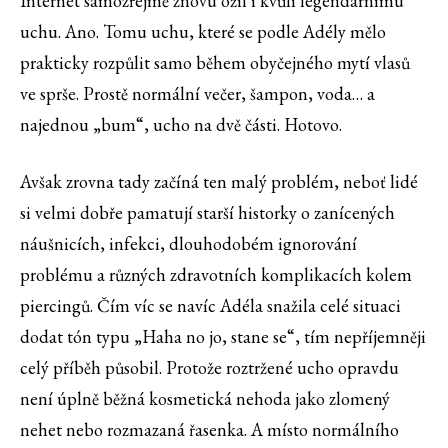
Internet samozřejmě znovu ožil i kvůli legendárnímu
uchu. Ano. Tomu uchu, které se podle Adély mělo
prakticky rozpůlit samo během obyčejného mytí vlasů
ve sprše. Prostě normální večer, šampon, voda… a
najednou „bum“, ucho na dvě části. Hotovo.
Avšak zrovna tady začíná ten malý problém, neboť lidé
si velmi dobře pamatují starší historky o zanícených
náušnicích, infekci, dlouhodobém ignorování
problému a různých zdravotních komplikacích kolem
piercingů. Čím víc se navíc Adéla snažila celé situaci
dodat tón typu „Haha no jo, stane se“, tím nepříjemněji
celý příběh působil. Protože roztržené ucho opravdu
není úplně běžná kosmetická nehoda jako zlomený
nehet nebo rozmazaná řasenka. A místo normálního