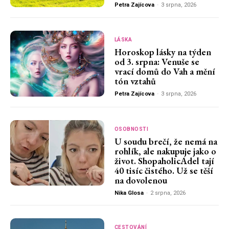
Petra Zajícova
-
3 srpna, 2026
LÁSKA
Horoskop lásky na týden
od 3. srpna: Venuše se
vrací domů do Vah a mění
tón vztahů
Petra Zajícova
-
3 srpna, 2026
OSOBNOSTI
U soudu brečí, že nemá na
rohlík, ale nakupuje jako o
život. ShopaholicAdel tají
40 tisíc čistého. Už se těší
na dovolenou
Nika Glosa
-
2 srpna, 2026
CESTOVÁNÍ