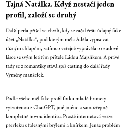
Tajná Natálka. Když nestačí jeden
profil, založí se druhý
Další perla přišel ve chvíli, kdy se začal řešit údajný fake
účet „Natálka“, pod kterým měla Adéla vypisovat
různým chlapům, zatímco veřejně vyprávěla o osudové
lásce se svým letitým přítele Láďou Majzlíkem. A právě
tady se z romantiky stává spíš casting do další řady
Výměny manželek.
Podle všeho měl fake profil fotku mladé brunety
vytvořenou z ChatGPT, jiné jméno a samozřejmě
kompletně novou identitu. Prostě internetová verze
převleku s falešnými brýlemi a knírkem. Jenže problém