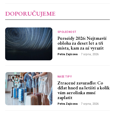
DOPORUČUJEME
SPOLEČNOST
Perseidy 2026: Nejtmavší
obloha za deset let a tři
místa, kam za ní vyrazit
Petra Zajícova
-
7 srpna, 2026
NAŠE TIPY
Ztracené zavazadlo: Co
dělat hned na letišti a kolik
vám aerolinka musí
zaplatit
Petra Zajícova
-
7 srpna, 2026