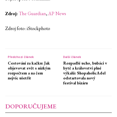
Zdroj:
The Guardian
⁠,
AP News
⁠Zdroj foto: iStockphoto
Předchozí článek
Další článek
Cestování za kačku: Jak
Rozpadlé ucho, bubáci v
objevovat svět s nízkým
bytě a království plné
rozpočtem a na čem
výkalů: ShopaholicAdel
nejvíc ušetřit
odstartovala nový
festival bizáru
DOPORUČUJEME