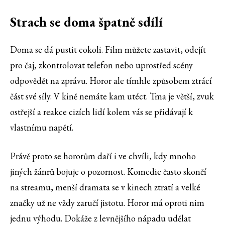
Strach se doma špatně sdílí
Doma se dá pustit cokoli. Film můžete zastavit, odejít
pro čaj, zkontrolovat telefon nebo uprostřed scény
odpovědět na zprávu. Horor ale tímhle způsobem ztrácí
část své síly. V kině nemáte kam utéct. Tma je větší, zvuk
ostřejší a reakce cizích lidí kolem vás se přidávají k
vlastnímu napětí.
Právě proto se hororům daří i ve chvíli, kdy mnoho
jiných žánrů bojuje o pozornost. Komedie často skončí
na streamu, menší dramata se v kinech ztratí a velké
značky už ne vždy zaručí jistotu. Horor má oproti nim
jednu výhodu. Dokáže z levnějšího nápadu udělat