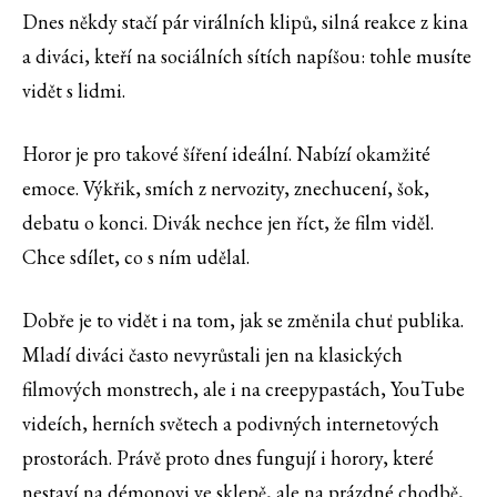
Dnes někdy stačí pár virálních klipů, silná reakce z kina
a diváci, kteří na sociálních sítích napíšou: tohle musíte
vidět s lidmi.
Horor je pro takové šíření ideální. Nabízí okamžité
emoce. Výkřik, smích z nervozity, znechucení, šok,
debatu o konci. Divák nechce jen říct, že film viděl.
Chce sdílet, co s ním udělal.
Dobře je to vidět i na tom, jak se změnila chuť publika.
Mladí diváci často nevyrůstali jen na klasických
filmových monstrech, ale i na creepypastách, YouTube
videích, herních světech a podivných internetových
prostorách. Právě proto dnes fungují i horory, které
nestaví na démonovi ve sklepě, ale na prázdné chodbě,