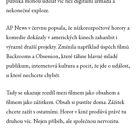
publika mohou udělat víc než digitální armáda a
nekonečné exploze.
AP News v červnu popsala, že nízkorozpočtové horory a
komedie dokázaly v amerických kinech zahanbit i
výrazně dražší projekty. Zmínila například úspěch filmů
Backrooms a Obsession, které táhne hlavně mladé
publikum, internetová kultura a pocit, že jde o událost,
u které nechcete chybět.
Tady se ukazuje rozdíl mezi filmem jako obsahem a
filmem jako zážitkem. Obsah si pustíte doma. Zážitek
chcete zažít s ostatními. Horor v kině prodává právě tu
druhou věc. Nejen příběh, ale společnou nervozitu.