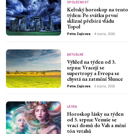
SPOLEČNOST
Keltský horoskop na tento
týden: Po svátku první
sklizně přebírá vládu
Topol
Petra Zajícova
-
4 srpna, 2026
AKTUÁLNĚ
Výhled na týden od 3.
srpna: Vracejí se
supertropy a Evropa se
chystá na zatmění Slunce
Petra Zajícova
-
3 srpna, 2026
LÁSKA
Horoskop lásky na týden
od 3. srpna: Venuše se
vrací domů do Vah a mění
tón vztahů