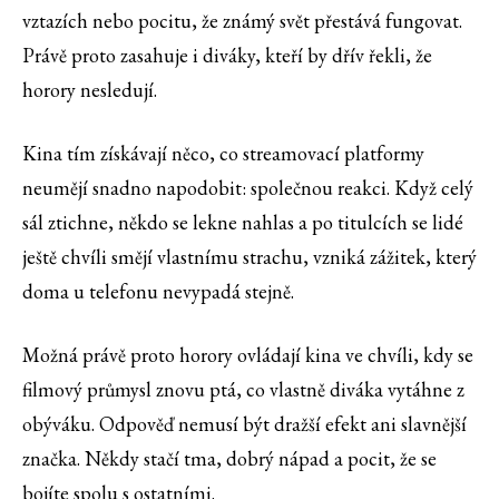
vztazích nebo pocitu, že známý svět přestává fungovat.
Právě proto zasahuje i diváky, kteří by dřív řekli, že
horory nesledují.
Kina tím získávají něco, co streamovací platformy
neumějí snadno napodobit: společnou reakci. Když celý
sál ztichne, někdo se lekne nahlas a po titulcích se lidé
ještě chvíli smějí vlastnímu strachu, vzniká zážitek, který
doma u telefonu nevypadá stejně.
Možná právě proto horory ovládají kina ve chvíli, kdy se
filmový průmysl znovu ptá, co vlastně diváka vytáhne z
obýváku. Odpověď nemusí být dražší efekt ani slavnější
značka. Někdy stačí tma, dobrý nápad a pocit, že se
bojíte spolu s ostatními.