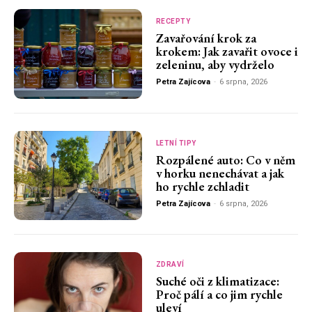
RECEPTY
Zavařování krok za
krokem: Jak zavařit ovoce i
zeleninu, aby vydrželo
Petra Zajícova
-
6 srpna, 2026
LETNÍ TIPY
Rozpálené auto: Co v něm
v horku nenechávat a jak
ho rychle zchladit
Petra Zajícova
-
6 srpna, 2026
ZDRAVÍ
Suché oči z klimatizace:
Proč pálí a co jim rychle
uleví