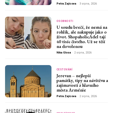
Petra Zajícova
-
3 srpna, 2026
OSOBNOSTI
U soudu brečí, že nemá na
rohlík, ale nakupuje jako o
život. ShopaholicAdel tají
40 tisíc čistého. Už se těší
na dovolenou
Nika Glosa
-
2 srpna, 2026
CESTOVÁNÍ
Jerevan – nejlepší
památky, tipy na návštěvu a
zajímavosti z hlavního
města Arménie
Petra Zajícova
-
2 srpna, 2026