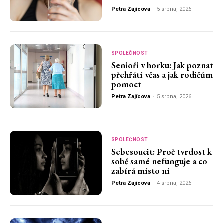
Petra Zajícova
-
5 srpna, 2026
SPOLEČNOST
Senioři v horku: Jak poznat
přehřátí včas a jak rodičům
pomoct
Petra Zajícova
-
5 srpna, 2026
SPOLEČNOST
Sebesoucit: Proč tvrdost k
sobě samé nefunguje a co
zabírá místo ní
Petra Zajícova
-
4 srpna, 2026