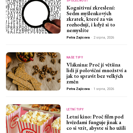
SPOLEČNOST
Kognitivní zkreslení:
Sedm myšlenkových
zkratek, které za vás
rozhodují, i když si to
nemyslíte
Petra Zajícova
-
2 srpna, 2026
NAŠE TIPY
Vláknina: Proč jí většina
lidí jí poloviční množství a
jak to spravit bez velkých
změn
Petra Zajícova
-
1 srpna, 2026
LETNÍ TIPY
Letní kino: Proč film pod
hvězdami funguje jinak a
co si vzít, abyste si ho užili