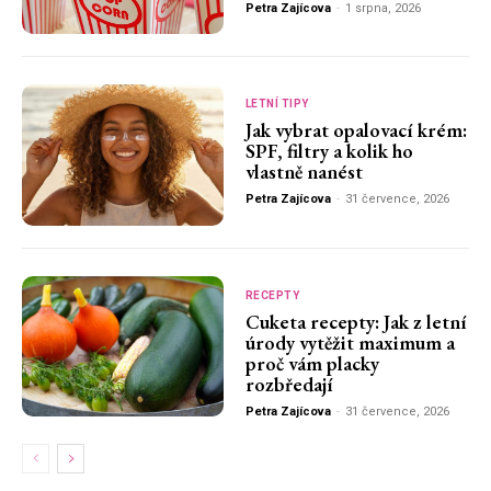
Petra Zajícova
-
1 srpna, 2026
LETNÍ TIPY
Jak vybrat opalovací krém:
SPF, filtry a kolik ho
vlastně nanést
Petra Zajícova
-
31 července, 2026
RECEPTY
Cuketa recepty: Jak z letní
úrody vytěžit maximum a
proč vám placky
rozbředají
Petra Zajícova
-
31 července, 2026