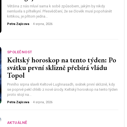
Většina z nás mluví sama k sobě způsobem, jakým by nikdy
nemluvila s přítelkyní. Přesvědčení, že se člověk musí popohánět
kritikou, je přitom jedna...
Petra Zajícova
-
4 srpna, 2026
SPOLEČNOST
Keltský horoskop na tento týden: Po
svátku první sklizně přebírá vládu
Topol
Prvního srpna slavili Keltové Lughnasadh, svátek první sklizně, kdy
se poprvé pekl chléb z nové úrody. Keltský horoskop na tento týden
proto stojí na...
Petra Zajícova
-
4 srpna, 2026
AKTUÁLNĚ