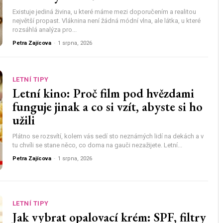
Existuje jediná živina, u které máme mezi doporučením a realitou
největší propast. Vláknina není žádná módní vlna, ale látka, u které
rozsáhlá analýza pro...
Petra Zajícova
-
1 srpna, 2026
LETNÍ TIPY
Letní kino: Proč film pod hvězdami
funguje jinak a co si vzít, abyste si ho
užili
Plátno se rozsvítí, kolem vás sedí sto neznámých lidí na dekách a v
tu chvíli se stane něco, co doma na gauči nezažijete. Letní...
Petra Zajícova
-
1 srpna, 2026
LETNÍ TIPY
Jak vybrat opalovací krém: SPF, filtry