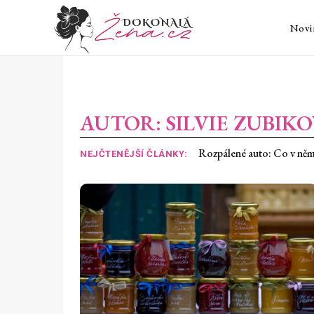
Novi
AUTOR:
SILVIE ZUBIK
Rozpálené auto: Co v něm v 
Suché oči z klimatizace: P
NEJČTENĚJŠÍ ČLÁNKY: