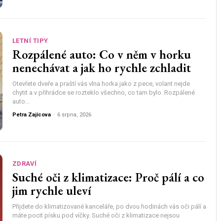
LETNÍ TIPY
Rozpálené auto: Co v něm v horku
nenechávat a jak ho rychle zchladit
Otevřete dveře a praští vás vlna horka jako z pece, volant nejde
chytit a v přihrádce se rozteklo všechno, co tam bylo. Rozpálené
auto...
Petra Zajícova
-
6 srpna, 2026
ZDRAVÍ
Suché oči z klimatizace: Proč pálí a co
jim rychle uleví
Přijdete do klimatizované kanceláře, po dvou hodinách vás oči pálí a
máte pocit písku pod víčky. Suché oči z klimatizace nejsou