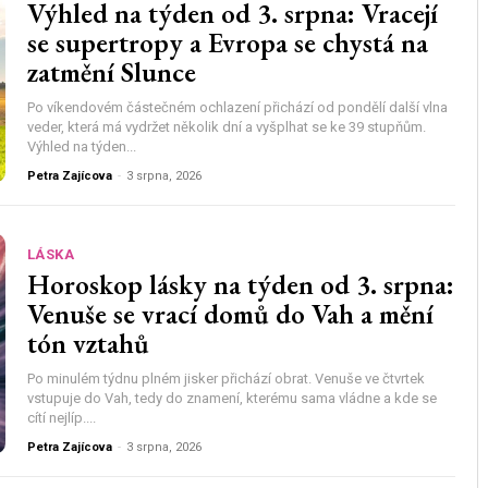
Výhled na týden od 3. srpna: Vracejí
se supertropy a Evropa se chystá na
zatmění Slunce
Po víkendovém částečném ochlazení přichází od pondělí další vlna
veder, která má vydržet několik dní a vyšplhat se ke 39 stupňům.
Výhled na týden...
Petra Zajícova
-
3 srpna, 2026
LÁSKA
Horoskop lásky na týden od 3. srpna:
Venuše se vrací domů do Vah a mění
tón vztahů
Po minulém týdnu plném jisker přichází obrat. Venuše ve čtvrtek
vstupuje do Vah, tedy do znamení, kterému sama vládne a kde se
cítí nejlíp....
Petra Zajícova
-
3 srpna, 2026