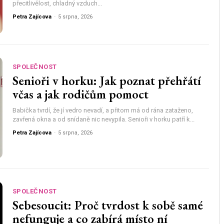
přecitlivělost, chladný vzduch...
Petra Zajícova
-
5 srpna, 2026
SPOLEČNOST
Senioři v horku: Jak poznat přehřátí
včas a jak rodičům pomoct
Babička tvrdí, že jí vedro nevadí, a přitom má od rána zataženo,
zavřená okna a od snídaně nic nevypila. Senioři v horku patří k...
Petra Zajícova
-
5 srpna, 2026
SPOLEČNOST
Sebesoucit: Proč tvrdost k sobě samé
nefunguje a co zabírá místo ní