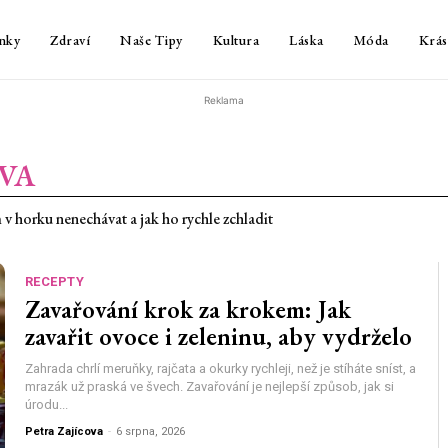
nky
Zdraví
Naše Tipy
Kultura
Láska
Móda
Krás
Reklama
OVA
horku nenechávat a jak ho rychle zchladit
roč pálí a co jim rychle uleví
RECEPTY
Zavařování krok za krokem: Jak
zavařit ovoce i zeleninu, aby vydrželo
Zahrada chrlí meruňky, rajčata a okurky rychleji, než je stíháte sníst, a
mrazák už praská ve švech. Zavařování je nejlepší způsob, jak si
úrodu...
Petra Zajícova
-
6 srpna, 2026