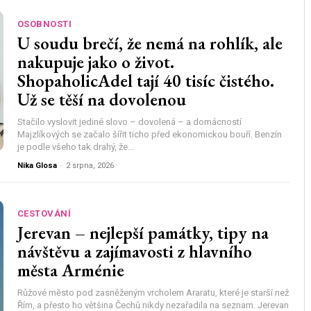
OSOBNOSTI
U soudu brečí, že nemá na rohlík, ale
nakupuje jako o život.
ShopaholicAdel tají 40 tisíc čistého.
Už se těší na dovolenou
Stačilo vyslovit jediné slovo – dovolená – a domácností
Majzlíkových se začalo šířit ticho před ekonomickou bouří. Benzín
je podle všeho tak drahý, že...
Nika Glosa
-
2 srpna, 2026
CESTOVÁNÍ
Jerevan – nejlepší památky, tipy na
návštěvu a zajímavosti z hlavního
města Arménie
Růžové město pod zasněženým vrcholem Araratu, které je starší než
Řím, a přesto ho většina Čechů nikdy nezařadila na seznam. Jerevan