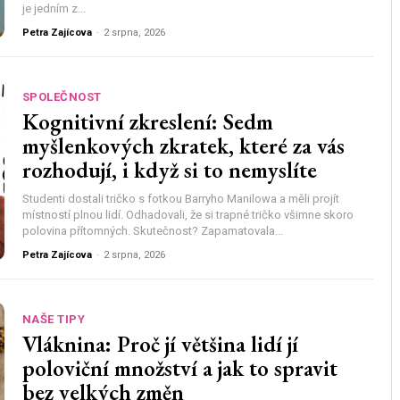
je jedním z...
Petra Zajícova
-
2 srpna, 2026
SPOLEČNOST
Kognitivní zkreslení: Sedm
myšlenkových zkratek, které za vás
rozhodují, i když si to nemyslíte
Studenti dostali tričko s fotkou Barryho Manilowa a měli projít
místností plnou lidí. Odhadovali, že si trapné tričko všimne skoro
polovina přítomných. Skutečnost? Zapamatovala...
Petra Zajícova
-
2 srpna, 2026
NAŠE TIPY
Vláknina: Proč jí většina lidí jí
poloviční množství a jak to spravit
bez velkých změn