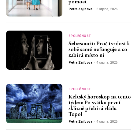
pomoct
Petra Zajícova
-
5 srpna, 2026
SPOLEČNOST
Sebesoucit: Proč tvrdost k
sobě samé nefunguje a co
zabírá místo ní
Petra Zajícova
-
4 srpna, 2026
SPOLEČNOST
Keltský horoskop na tento
týden: Po svátku první
sklizně přebírá vládu
Topol
Petra Zajícova
-
4 srpna, 2026