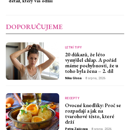
detail, který vás odliší
DOPORUČUJEME
LETNÍ TIPY
20 důkazů, že léto
vymýšlel chlap. A pořád
máme pochybnosti, že u
toho byla žena – 2. díl
Nika Glosa
-
8 srpna, 2026
RECEPTY
Ovocné knedlíky: Proč se
rozpadají a jak na
tvarohové těsto, které
drží
Petra Zajícova
-
8 srpna, 2026