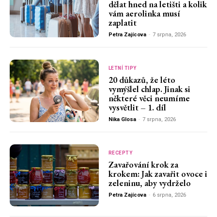
dělat hned na letišti a kolik
vám aerolinka musí
zaplatit
Petra Zajícova
-
7 srpna, 2026
LETNÍ TIPY
20 důkazů, že léto
vymýšlel chlap. Jinak si
některé věci neumíme
vysvětlit – 1. díl
Nika Glosa
-
7 srpna, 2026
RECEPTY
Zavařování krok za
krokem: Jak zavařit ovoce i
zeleninu, aby vydrželo
Petra Zajícova
-
6 srpna, 2026