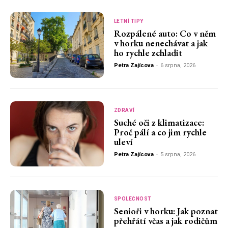
LETNÍ TIPY
Rozpálené auto: Co v něm
v horku nenechávat a jak
ho rychle zchladit
Petra Zajícova
-
6 srpna, 2026
ZDRAVÍ
Suché oči z klimatizace:
Proč pálí a co jim rychle
uleví
Petra Zajícova
-
5 srpna, 2026
SPOLEČNOST
Senioři v horku: Jak poznat
přehřátí včas a jak rodičům