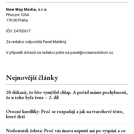
New Way Media, s.r.o.
Přívozní 1054
170 00 Praha
.
IČO: 24702617
Za redakci odpovídá Pavel Malátný.
V případě dotazů na redakci pište na pavel@oceansolution.cz.
Nejnovější články
20 důkazů, že léto vymýšlel chlap. A pořád máme pochybnosti,
že u toho byla žena – 2. díl
Ovocné knedlíky: Proč se rozpadají a jak na tvarohové těsto,
které drží
Nedostatek železa: Proč vás únava nepustí ani po vyspání a co