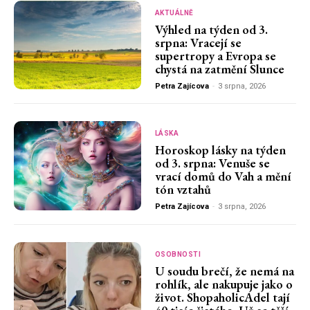
AKTUÁLNĚ
Výhled na týden od 3.
srpna: Vracejí se
supertropy a Evropa se
chystá na zatmění Slunce
Petra Zajícova
-
3 srpna, 2026
LÁSKA
Horoskop lásky na týden
od 3. srpna: Venuše se
vrací domů do Vah a mění
tón vztahů
Petra Zajícova
-
3 srpna, 2026
OSOBNOSTI
U soudu brečí, že nemá na
rohlík, ale nakupuje jako o
život. ShopaholicAdel tají