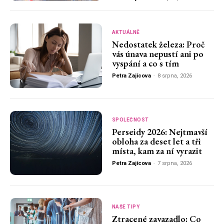
AKTUÁLNĚ
Nedostatek železa: Proč
vás únava nepustí ani po
vyspání a co s tím
Petra Zajícova
-
8 srpna, 2026
SPOLEČNOST
Perseidy 2026: Nejtmavší
obloha za deset let a tři
místa, kam za ní vyrazit
Petra Zajícova
-
7 srpna, 2026
NAŠE TIPY
Ztracené zavazadlo: Co