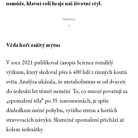
nemůže, hlavní roli hraje náš životní styl.
Reklama
'
Věda boří zažitý mýtus
V roce 2021 publikoval časopis Science rozsáhlý
výzkum, který sledoval přes 6 400 lidí z různých koutů
světa. Analýza ukázala, že metabolismus se od dvaceti
do šedesáti let téměř nemění. To, co mnozí považují za
„zpomalení těla“ po 35. narozeninách, je spíše
důsledkem méně pohybu, vyššího stresu a horších
stravovacích návyků. Skutečné zpomalení přichází až
kolem šedesátky.