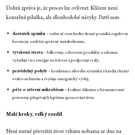
Dobrá zpráva je, že proces lze ovlivnit. Klíčem není
kouzelná pilulka, ale dlouhodobé návyky. Patří sem:
dostatek spánku
– sedm až osm hodin denně pomáhá regulovat
hormony a udržet správný metabolismus,
vyvážená strava
– bílkoviny, celozrnné produkty a zelenina
vyžadují více energie na trávení a podporují svaly,
pravidelný pohyb
– kombinace silového tréninku a kardia chrání
svalovou hmotu a zvyšuje energetický výdej,
péče o střevní mikrobiom
– kvalitní vláknina a fermentované
potraviny přispívají k lepšímu zpracování živin.
Malé kroky, velký rozdíl
Není nutné převrátit život vzhůru nohama ze dne na