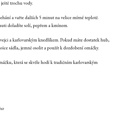
ještě trochu vody.
ehání a vařte dalších 5 minut na velice mírné teplotě.
uti doladíte solí, pepřem a kmínem.
vejci a karlovarským knedlíkem. Pokud máte dostatek hub,
rošce sádla, jemně osolit a použít k dozdobení omáčky.
čku, která se skvěle hodí k tradičním karlovarským
ého