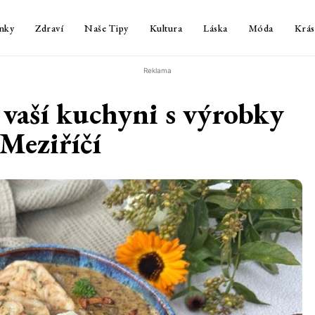
nky
Zdraví
Naše Tipy
Kultura
Láska
Móda
Krás
Reklama
vaší kuchyni s výrobky
Meziříčí