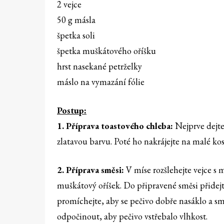
2 vejce
50 g másla
špetka soli
špetka muškátového oříšku
hrst nasekané petrželky
máslo na vymazání fólie
Postup:
1. Příprava toastového chleba:
Nejprve dejte
zlatavou barvu. Poté ho nakrájejte na malé kos
2. Příprava směsi:
V míse rozšlehejte vejce s 
muškátový oříšek. Do připravené směsi přidej
promíchejte, aby se pečivo dobře nasáklo a sm
odpočinout, aby pečivo vstřebalo vlhkost.