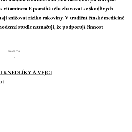
 s vitamínem E pomáhá tělu zbavovat se škodlivých
jí snižovat riziko rakoviny. V tradiční čínské medicíně
 moderní studie naznačují, že podporují činnost
Reklama
'
KNEDLÍKY A VEJCI
ut