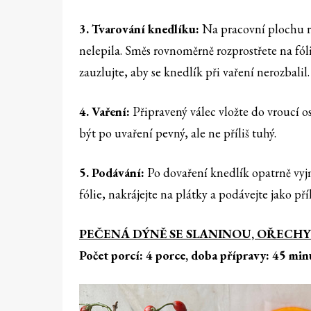
3. Tvarování knedlíku:
Na pracovní plochu ro
nelepila. Směs rovnoměrně rozprostřete na fólii
zauzlujte, aby se knedlík při vaření nerozbalil.
4. Vaření:
Připravený válec vložte do vroucí 
být po uvaření pevný, ale ne příliš tuhý.
5. Podávání:
Po dovaření knedlík opatrně vyjmě
fólie, nakrájejte na plátky a podávejte jako p
PEČENÁ DÝNĚ SE SLANINOU, OŘECH
Počet porcí: 4 porce, doba přípravy: 45 min