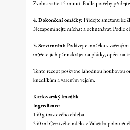
Zvolna vařte 15 minut. Podle potřeby přidejte 
4. Dokončení omáčky:
Přidejte smetanu ke šl
Nezapomínejte míchat a ochutnávat. Podle ch
5. Servírování:
Podávejte omáčku s vařenými 
můžete jich pár nakrájet na plátky, opéct na t
Tento recept poskytne lahodnou houbovou omá
knedlíkům a vařeným vejcím.
Karlovarský knedlík
Ingredience:
150 g toastového chleba
250 ml Čerstvého mléka z Valašska polotučn