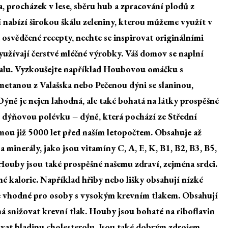
, procházek v lese, sběru hub a zpracování plodů z
 nabízí širokou škálu zeleniny, kterou můžeme využít v
 osvědčené recepty, nechte se inspirovat originálními
yužívají čerstvé mléčné výrobky. Váš domov se naplní
hvalu. Vyzkoušejte například Houbovou omáčku s
metanou z Valašska nebo Pečenou dýni se slaninou,
ýně je nejen lahodná, ale také bohatá na látky prospěšné
í dýňovou polévku – dýně, která pochází ze Střední
ámou již 5000 let před naším letopočtem. Obsahuje až
 minerály, jako jsou vitamíny C, A, E, K, B1, B2, B3, B5,
. Houby jsou také prospěšné našemu zdraví, zejména srdci.
né kalorie. Například hřiby nebo lišky obsahují nízké
je vhodné pro osoby s vysokým krevním tlakem. Obsahují
á snižovat krevní tlak. Houby jsou bohaté na riboflavin
ovat hladinu cholesterolu. Jsou také dobrým zdrojem