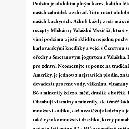
Podzim je obdobím plným barev, babího léta
našich zahrádek a zahrad. Toto roční období
našich kuchyních. Ačkoli každý z nás má své
recepty Mlékárny Valašské Meziříčí, které v
vůní podzimu a jistě sklidíte nejednu poc
karlovarskými knedlíky a vejci s Čerstvou s
ořechy a Smetanovým jogurtem z Valašska. D
pro zdraví. Neomezujte se pouze na tradičn
Ameriky, je jednou z nejstarších plodin, zn
devadesát procent vody, vlákninu, vitamíny a
B6 a minerály železo, měď, draslík a hořčík
Obsahují vitamíny a minerály, ale téměř žád
množství sodíku, což nezatěžuje ledviny a 
také vysoké množství draslíku, který pomáh
a niacin (vitamíny B2 a B3) a pomáhají sniž