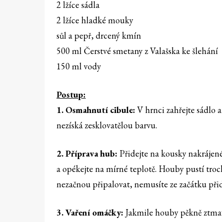
2 lžíce sádla
2 lžíce hladké mouky
sůl a pepř, drcený kmín
500 ml Čerstvé smetany z Valašska ke šlehání
150 ml vody
Postup:
1. Osmahnutí cibule:
V hrnci zahřejte sádlo
nezíská zesklovatělou barvu.
2. Příprava hub:
Přidejte na kousky nakrájen
a opékejte na mírné teplotě. Houby pustí troch
nezačnou připalovat, nemusíte ze začátku při
3. Vaření omáčky:
Jakmile houby pěkně ztmavn