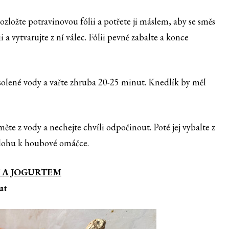
zložte potravinovou fólii a potřete ji máslem, aby se směs
 a vytvarujte z ní válec. Fólii pevně zabalte a konce
osolené vody a vařte zhruba 20-25 minut. Knedlík by měl
te z vody a nechejte chvíli odpočinout. Poté jej vybalte z
řílohu k houbové omáčce.
Y A JOGURTEM
ut