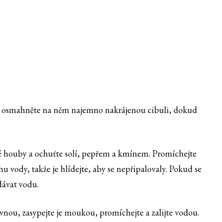
 a osmahněte na něm najemno nakrájenou cibuli, dokud
é houby a ochuťte solí, pepřem a kmínem. Promíchejte
u vody, takže je hlídejte, aby se nepřipalovaly. Pokud se
dávat vodu.
ou, zasypejte je moukou, promíchejte a zalijte vodou.