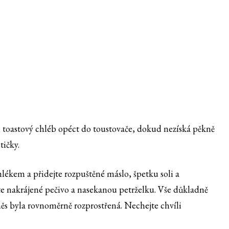
 toastový chléb opéct do toustovače, dokud nezíská pěkně
tičky.
mlékem a přidejte rozpuštěné máslo, špetku soli a
te nakrájené pečivo a nasekanou petrželku. Vše důkladně
ěs byla rovnoměrně rozprostřená. Nechejte chvíli