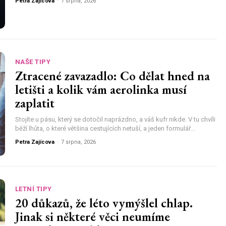
Petra Zajícova
-
7 srpna, 2026
NAŠE TIPY
Ztracené zavazadlo: Co dělat hned na
letišti a kolik vám aerolinka musí
zaplatit
Stojíte u pásu, který se dotočil naprázdno, a váš kufr nikde. V tu chvíli
běží lhůta, o které většina cestujících netuší, a jeden formulář...
Petra Zajícova
-
7 srpna, 2026
LETNÍ TIPY
20 důkazů, že léto vymýšlel chlap.
Jinak si některé věci neumíme