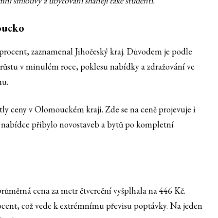
í smlouvy a ubytování shánějí také studenti.“
oucko
9 procent, zaznamenal Jihočeský kraj. Důvodem je podle
růstu v minulém roce, poklesu nabídky a zdražování ve
hu.
tly ceny v Olomouckém kraji. Zde se na ceně projevuje i
 v nabídce přibylo novostaveb a bytů po kompletní
 průměrná cena za metr čtvereční vyšplhala na 446 Kč.
procent, což vede k extrémnímu převisu poptávky. Na jeden