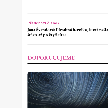
Předchozí článek
Jana Švandová: Půvabná herečka, která našl
štěstí až po čtyřicítce
DOPORUČUJEME