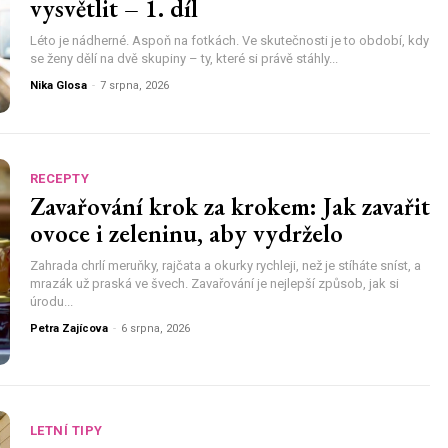
vysvětlit – 1. díl
Léto je nádherné. Aspoň na fotkách. Ve skutečnosti je to období, kdy
se ženy dělí na dvě skupiny – ty, které si právě stáhly...
Nika Glosa
-
7 srpna, 2026
RECEPTY
Zavařování krok za krokem: Jak zavařit
ovoce i zeleninu, aby vydrželo
Zahrada chrlí meruňky, rajčata a okurky rychleji, než je stíháte sníst, a
mrazák už praská ve švech. Zavařování je nejlepší způsob, jak si
úrodu...
Petra Zajícova
-
6 srpna, 2026
LETNÍ TIPY