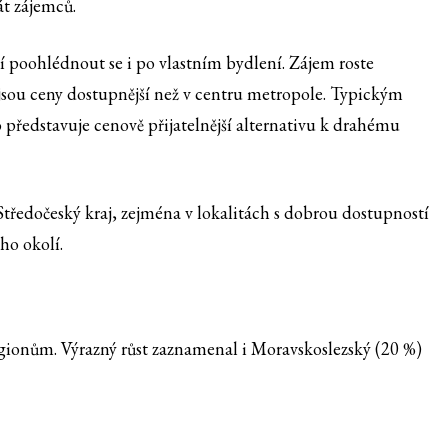
át zájemců.
í poohlédnout se i po vlastním bydlení. Zájem roste
jsou ceny dostupnější než v centru metropole. Typickým
to představuje cenově přijatelnější alternativu k drahému
 Středočeský kraj, zejména v lokalitách s dobrou dostupností
ho okolí.
gionům. Výrazný růst zaznamenal i Moravskoslezský (20 %)