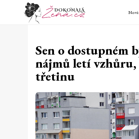
Novi
Sen o dostupném by
nájmů letí vzhůru, 
třetinu