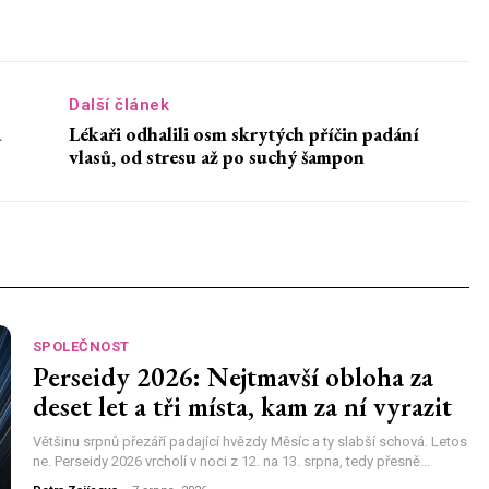
Další článek
a
Lékaři odhalili osm skrytých příčin padání
vlasů, od stresu až po suchý šampon
SPOLEČNOST
Perseidy 2026: Nejtmavší obloha za
deset let a tři místa, kam za ní vyrazit
Většinu srpnů přezáří padající hvězdy Měsíc a ty slabší schová. Letos
ne. Perseidy 2026 vrcholí v noci z 12. na 13. srpna, tedy přesně...