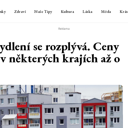
nky
Zdraví
Naše Tipy
Kultura
Láska
Móda
Krás
Reklama
dlení se rozplývá. Ceny
v některých krajích až o