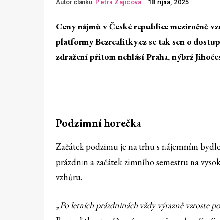
Autor článku:
Petra Zajícova
18 října, 2025
Ceny nájmů v České republice meziročně vzr
platformy Bezrealitky.cz se tak sen o dost
zdražení přitom nehlásí Praha, nýbrž Jihoč
Podzimní horečka
Začátek podzimu je na trhu s nájemním bydle
prázdnin a začátek zimního semestru na vysok
vzhůru.
„Po letních prázdninách vždy výrazně vzroste počet