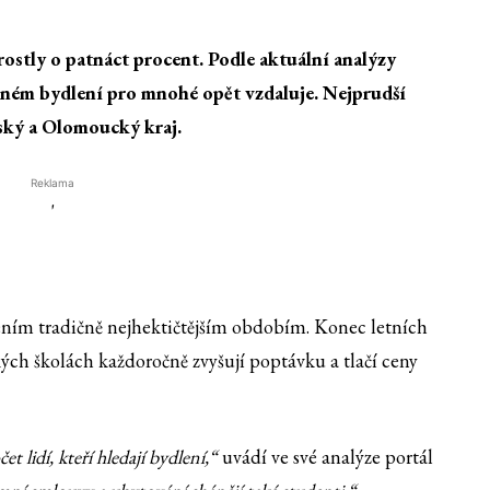
ostly o patnáct procent. Podle aktuální analýzy
upném bydlení pro mnohé opět vzdaluje. Nejprudší
eský a Olomoucký kraj.
Reklama
'
ním tradičně nejhektičtějším obdobím. Konec letních
ých školách každoročně zvyšují poptávku a tlačí ceny
 lidí, kteří hledají bydlení,“
uvádí ve své analýze portál