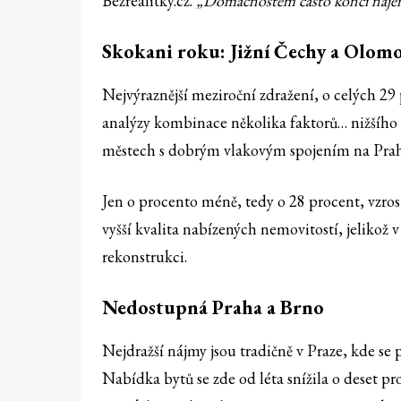
Bezrealitky.cz.
„Domácnostem často končí nájemn
Skokani roku: Jižní Čechy a Olom
Nejvýraznější meziroční zdražení, o celých 2
analýzy kombinace několika faktorů… nižšího 
městech s dobrým vlakovým spojením na Pra
Jen o procento méně, tedy o 28 procent, vzros
vyšší kvalita nabízených nemovitostí, jelikož
rekonstrukci.
Nedostupná Praha a Brno
Nejdražší nájmy jsou tradičně v Praze, kde se
Nabídka bytů se zde od léta snížila o deset 