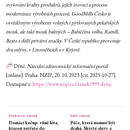
zvyšování kvality produktů, jejich inovací a procesu
modernizace výrobních procesů. GoodMills Česko je
osvědčeným výrobcem volných i pytlovaných pekařských
mouk, ale také mouk balených – Babiččina volba, Ramill,
Beata a další privátní značky. V České republice provozuje
dva mlýny, v Litoměřicích a v Kyjově.

1
Dýně.
Národní zdravotnický informační portál
[online]. Praha: NZIP, 20. 10. 2023 [cit. 2025-10-27].
Dostupné z:
https://www.nzip.cz/clanek/999-dyne
.
Předchozí článek
Další článek
Domácí kečup: vůně léta,
Péče, která nemusí být
kterou zavřete do
drahá. Skryté slevy a