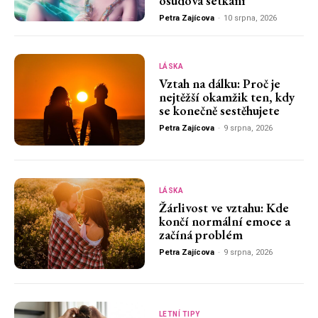
osudová setkání
Petra Zajícova
-
10 srpna, 2026
LÁSKA
Vztah na dálku: Proč je
nejtěžší okamžik ten, kdy
se konečně sestěhujete
Petra Zajícova
-
9 srpna, 2026
LÁSKA
Žárlivost ve vztahu: Kde
končí normální emoce a
začíná problém
Petra Zajícova
-
9 srpna, 2026
LETNÍ TIPY