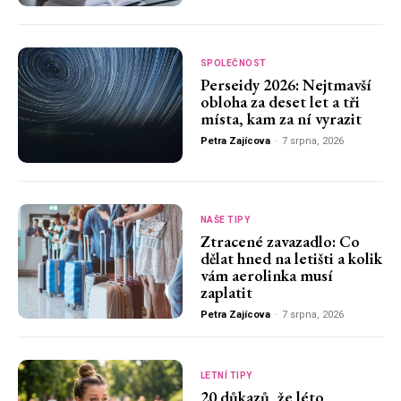
SPOLEČNOST
Perseidy 2026: Nejtmavší
obloha za deset let a tři
místa, kam za ní vyrazit
Petra Zajícova
-
7 srpna, 2026
NAŠE TIPY
Ztracené zavazadlo: Co
dělat hned na letišti a kolik
vám aerolinka musí
zaplatit
Petra Zajícova
-
7 srpna, 2026
LETNÍ TIPY
20 důkazů, že léto