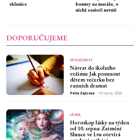
sklenice
bonusy na masáže, o
nichž senioři netuší
DOPORUČUJEME
SPOLEČNOST
Návrat do školního
režimu: Jak posunout
dětem večerku bez
ranních dramat
Petra Zajícova
-
10 srpna, 2026
LÁSKA
Horoskop lásky na týden
od 10. srpna: Zatmění
Slunce ve Lvu otevírá