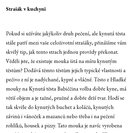
Strašák v kuchyni
Pokud si užíváte jakýkoliv druh pečení, ale kynutá těsta
stále patří mezi vaše celoživotní strašáky, přinášíme vám
skvělý tip, jak tento strach jednou provždy překonat.
Věděli jste, že existuje mouka šitá na míru kynutým
těstům? Dodává těmto těstům jejich typické vlastnosti a
pečivo z ní je nadýchané, kypré a vláčné. Těsto z Hladké
mouky na Kynutá těsta Babiččina volba dobře kyne, má
větší objem a je tažné, pružné a dobře drží tvar. Hodí se
tak skvěle do kynutých buchet a koláčů, kynutých
závinů i vánoček a mazanců nebo třeba i na pečení
rohlíků, housek a pizzy. Tato mouka je navíc vyrobena