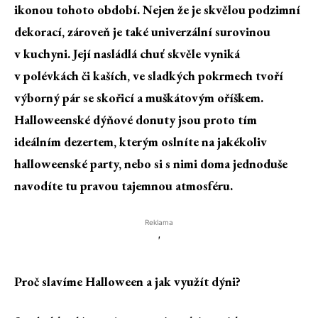
ikonou tohoto období. Nejen že je skvělou podzimní
dekorací, zároveň je také univerzální surovinou
v kuchyni. Její nasládlá chuť skvěle vyniká
v polévkách či kaších, ve sladkých pokrmech tvoří
výborný pár se skořicí a muškátovým oříškem.
Halloweenské dýňové donuty jsou proto tím
ideálním dezertem, kterým oslníte na jakékoliv
halloweenské party, nebo si s nimi doma jednoduše
navodíte tu pravou tajemnou atmosféru.
Reklama
'
Proč slavíme Halloween a jak využít dýni?