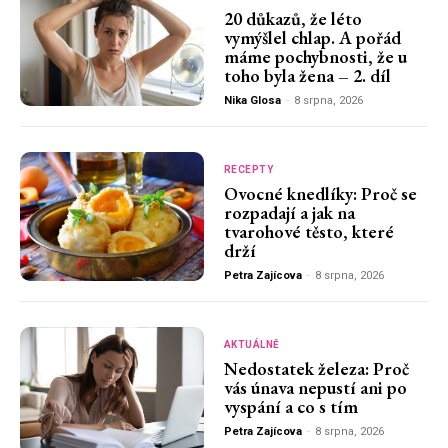
20 důkazů, že léto
vymýšlel chlap. A pořád
máme pochybnosti, že u
toho byla žena – 2. díl
Nika Glosa
-
8 srpna, 2026
RECEPTY
Ovocné knedlíky: Proč se
rozpadají a jak na
tvarohové těsto, které
drží
Petra Zajícova
-
8 srpna, 2026
AKTUÁLNĚ
Nedostatek železa: Proč
vás únava nepustí ani po
vyspání a co s tím
Petra Zajícova
-
8 srpna, 2026