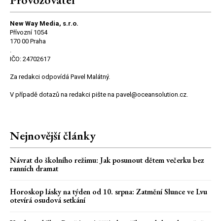
New Way Media, s.r.o.
Přívozní 1054
170 00 Praha
.
IČO: 24702617
Za redakci odpovídá Pavel Malátný.
V případě dotazů na redakci pište na pavel@oceansolution.cz.
Nejnovější články
Návrat do školního režimu: Jak posunout dětem večerku bez
ranních dramat
Horoskop lásky na týden od 10. srpna: Zatmění Slunce ve Lvu
otevírá osudová setkání