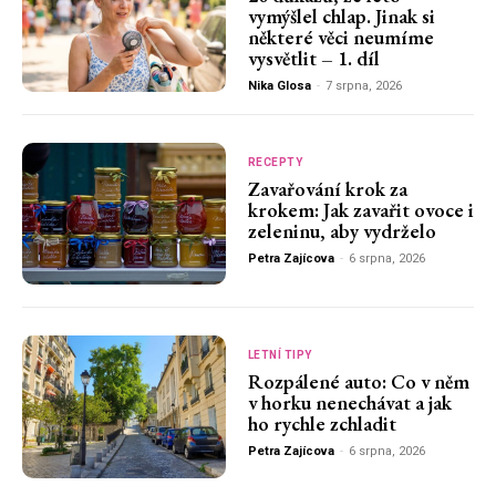
vymýšlel chlap. Jinak si
některé věci neumíme
vysvětlit – 1. díl
Nika Glosa
-
7 srpna, 2026
RECEPTY
Zavařování krok za
krokem: Jak zavařit ovoce i
zeleninu, aby vydrželo
Petra Zajícova
-
6 srpna, 2026
LETNÍ TIPY
Rozpálené auto: Co v něm
v horku nenechávat a jak
ho rychle zchladit
Petra Zajícova
-
6 srpna, 2026