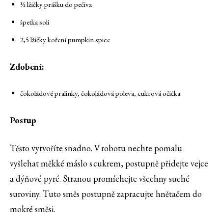
½ lžičky prášku do pečiva
špetka soli
2,5 lžičky koření pumpkin spice
Zdobení:
čokoládové pralinky, čokoládová poleva, cukrová očička
Postup
Těsto vytvoříte snadno. V robotu nechte pomalu
vyšlehat měkké máslo s cukrem, postupně přidejte vejce
a dýňové pyré. Stranou promíchejte všechny suché
suroviny. Tuto směs postupně zapracujte hnětačem do
mokré směsi.