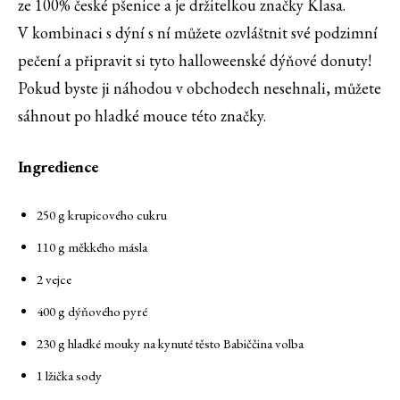
ze 100% české pšenice a je držitelkou značky Klasa.
V kombinaci s dýní s ní můžete ozvláštnit své podzimní
pečení a připravit si tyto halloweenské dýňové donuty!
Pokud byste ji náhodou v obchodech nesehnali, můžete
sáhnout po hladké mouce této značky.
Ingredience
250 g krupicového cukru
110 g měkkého másla
2 vejce
400 g dýňového pyré
230 g hladké mouky na kynuté těsto Babiččina volba
1 lžička sody