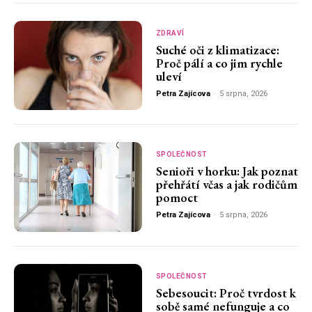
ZDRAVÍ
Suché oči z klimatizace:
Proč pálí a co jim rychle
uleví
Petra Zajícova
-
5 srpna, 2026
SPOLEČNOST
Senioři v horku: Jak poznat
přehřátí včas a jak rodičům
pomoct
Petra Zajícova
-
5 srpna, 2026
SPOLEČNOST
Sebesoucit: Proč tvrdost k
sobě samé nefunguje a co