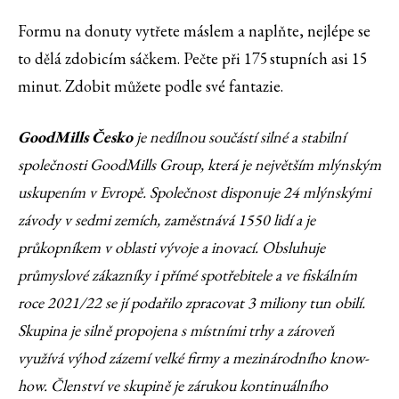
Formu na donuty vytřete máslem a naplňte, nejlépe se
to dělá zdobicím sáčkem. Pečte při 175 stupních asi 15
minut. Zdobit můžete podle své fantazie.
GoodMills Česko
je nedílnou součástí silné a stabilní
společnosti GoodMills Group, která je největším mlýnským
uskupením v Evropě. Společnost disponuje 24 mlýnskými
závody v sedmi zemích, zaměstnává 1550 lidí a je
průkopníkem v oblasti vývoje a inovací. Obsluhuje
průmyslové zákazníky i přímé spotřebitele a ve fiskálním
roce 2021/22 se jí podařilo zpracovat 3 miliony tun obilí.
Skupina je silně propojena s místními trhy a zároveň
využívá výhod zázemí velké firmy a mezinárodního know-
how. Členství ve skupině je zárukou kontinuálního