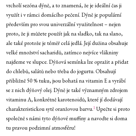
vrcholí sezóna dýně, a to znamená, že je ideální čas ji
využít i v rámci domácího pečení. Dýně je populární
především pro svou univerzální využitelnost – nejen
proto, že ji můžete použít jak na sladko, tak na slano,
ale také protože je téměř celá jedlá. Její dužina obsahuje
velké množství sacharidů, zatímco nejvíce vlákniny
najdeme ve slupce. Dýňová semínka lze opražit a přidat
do chlebů, salátů nebo třeba do jogurtu. Obsahují
přibližně 50 % tuku, jsou bohatá na vitamin E a vyrábí
se z nich dýňový olej. Dýně je také významným zdrojem
vitaminu A, konkrétně karotenoidů, které jí dodávají
1
charakteristickou sytě oranžovou barvu.
Upečte si proto
společně s námi tyto dýňové muffiny a navoďte si doma
tu pravou podzimní atmosféru!