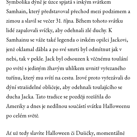
Symbolika dýně je úzce spjatá s irským svátkem
Samhain, který představoval přechod mezi podzimem a
zimou a slavil se večer 31. října. Během tohoto svátku
lidé zapalovali svíčky, aby odehnali zlé duchy. K
Samhainu se váže také legenda o irském opilci Jackovi,
jenž oklamal ďábla a po své smrti byl odmítnut jak v
nebi, tak v pekle. Jack byl odsouzen k věčnému toulání
po světě s jediným žhavým uhlíkem uvnitř vyřezaného
tuřínu, který mu svítí na cestu. Irové proto vyřezávali do
dýní strašidelné obličeje, aby odehnali toulajícího se
ducha Jacka. Tato tradice se později rozšířila do
Ameriky a dnes je nedílnou součástí svátku Halloweenu
po celém světě.
Ať už tedy slavíte Halloween či Dušičky, momentálně