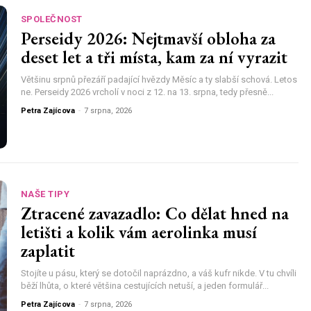
SPOLEČNOST
Perseidy 2026: Nejtmavší obloha za
deset let a tři místa, kam za ní vyrazit
Většinu srpnů přezáří padající hvězdy Měsíc a ty slabší schová. Letos
ne. Perseidy 2026 vrcholí v noci z 12. na 13. srpna, tedy přesně...
Petra Zajícova
-
7 srpna, 2026
NAŠE TIPY
Ztracené zavazadlo: Co dělat hned na
letišti a kolik vám aerolinka musí
zaplatit
Stojíte u pásu, který se dotočil naprázdno, a váš kufr nikde. V tu chvíli
běží lhůta, o které většina cestujících netuší, a jeden formulář...
Petra Zajícova
-
7 srpna, 2026