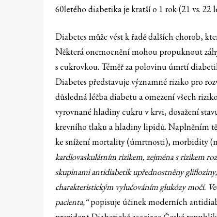
60letého diabetika je kratší o 1 rok (21 vs. 22 l
Diabetes může vést k řadě dalších chorob, kte
Některá onemocnění mohou propuknout záhy, 
s cukrovkou. Téměř za polovinu úmrtí diabet
Diabetes představuje významné riziko pro rozv
důsledná léčba diabetu a omezení všech rizik
vyrovnané hladiny cukru v krvi, dosažení sta
krevního tlaku a hladiny lipidů. Naplněním t
ke snížení mortality (úmrtnosti), morbidity (n
kardiovaskulárním rizikem, zejména s rizikem roz
skupinami antidiabetik upřednostněny gliflozin
charakteristickým vylučováním glukózy močí. Vedl
pacienta,“
popisuje účinek moderních antidiab
prezident Diabetické asociace České republik