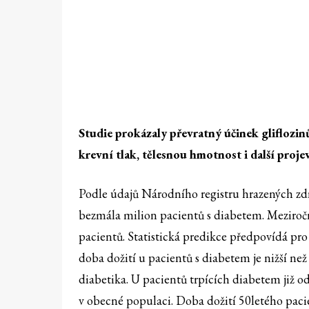
Studie prokázaly převratný účinek gliflozin
krevní tlak, tělesnou
hmotnost i další proj
Podle údajů Národního registru hrazených zdr
bezmála milion pacientů s diabetem. Meziročn
pacientů. Statistická predikce předpovídá pr
doba dožití u pacientů s diabetem je nižší ne
diabetika. U pacientů trpících diabetem již od
v obecné populaci. Doba dožití 50letého pacien