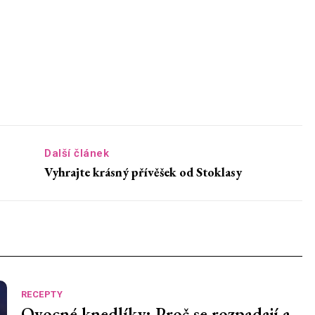
Další článek
Vyhrajte krásný přívěšek od Stoklasy
RECEPTY
Ovocné knedlíky: Proč se rozpadají a