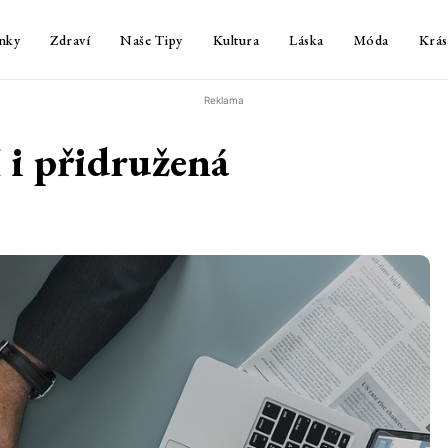
nky
Zdraví
Naše Tipy
Kultura
Láska
Móda
Krás
Reklama
 i přidružená