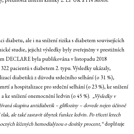
i diabetu, ale i na snížení rizika s diabetem souvisejících
cké studie, jejichž výsledky byly zveřejněny v prestižních
zvem DECLARE byla publikována v listopadu 2018
 322 pacientů s diabetem 2. typu. Výsledky ukázaly,
izací diabetiků z důvodu srdečního selhání (o 31 %),
rtí a hospitalizace pro srdeční selhání (o 23 %), ke snížení
 a ke snížení onemocnění ledvin (o 45 %).
„Výsledky v
užívaná skupina antidiabetik – glifloziny – dovede nejen účinně
tlak, ale také zastavit úbytek funkce ledvin. Po třiceti letech
emocných léčených hemodialýzou o desítky procent,“
doplňuje