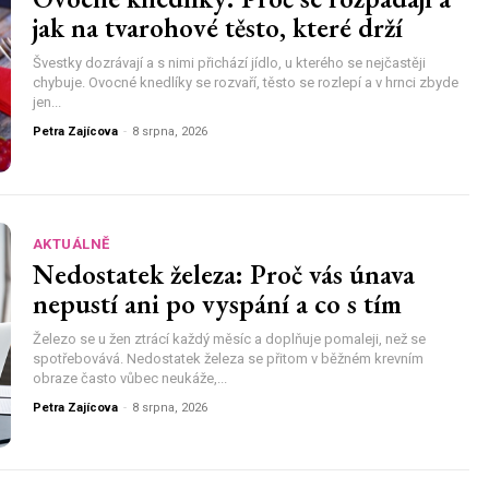
jak na tvarohové těsto, které drží
Švestky dozrávají a s nimi přichází jídlo, u kterého se nejčastěji
chybuje. Ovocné knedlíky se rozvaří, těsto se rozlepí a v hrnci zbyde
jen...
Petra Zajícova
-
8 srpna, 2026
AKTUÁLNĚ
Nedostatek železa: Proč vás únava
nepustí ani po vyspání a co s tím
Železo se u žen ztrácí každý měsíc a doplňuje pomaleji, než se
spotřebovává. Nedostatek železa se přitom v běžném krevním
obraze často vůbec neukáže,...
Petra Zajícova
-
8 srpna, 2026