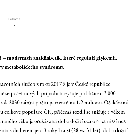
Reklama
'
ů – moderních antidiabetik, které regulují glykémii,
evy metabolického syndromu.
avotních služeb z roku 2017 žije v České republice
ě se počet nových případů navyšuje přibližně o 3 000
o rok 2030 nárůst počtu pacientů na 1,2 milionu. Očekávaná
ž u celkové populace ČR, přičemž rozdíl se snižuje s věkem
 raného věku je očekávaná doba dožití cca o 8 let nižší než
ta s diabetem je o 3 roky kratší (28 vs. 31 let), doba dožití