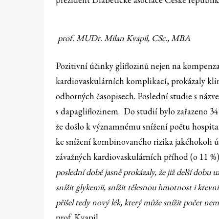
prof. MUDr. Milan Kvapil, CSc., MBA
Pozitivní účinky gliflozinů nejen na kompenzac
kardiovaskulárních komplikací, prokázaly klini
odborných časopisech. Poslední studie s ná
s dapagliflozinem. Do studií bylo zařazeno 34
že došlo k významnému snížení počtu hospital
ke snížení kombinovaného rizika jakéhokoli úm
závažných kardiovaskulárních příhod (o 11 %)
poslední době jasně prokázaly, že již delší dobu 
snížit glykemii, snížit tělesnou hmotnost i krevní 
přišel tedy nový lék, který může snížit počet n
prof. Kvapil.