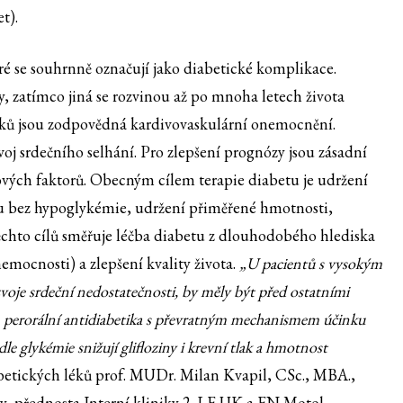
et).
ré se souhrnně označují jako diabetické komplikace.
zatímco jiná se rozvinou až po mnoha letech života
iků jsou zodpovědná kardivovaskulární onemocnění.
oj srdečního selhání. Pro zlepšení prognózy jsou zásadní
ových faktorů. Obecným cílem terapie diabetu je udržení
vu bez hypoglykémie, udržení přiměřené hmotnosti,
ěchto cílů směřuje léčba diabetu z dlouhodobého hlediska
emocnosti) a zlepšení kvality života.
„U pacientů s vysokým
voje srdeční nedostatečnosti, by měly být před ostatními
y, perorální antidiabetika s převratným mechanismem účinku
e glykémie snižují glifloziny i krevní tlak a hmotnost
etických léků prof. MUDr. Milan Kvapil, CSc., MBA.,
y, přednosta Interní kliniky 2. LF UK a FN Motol.