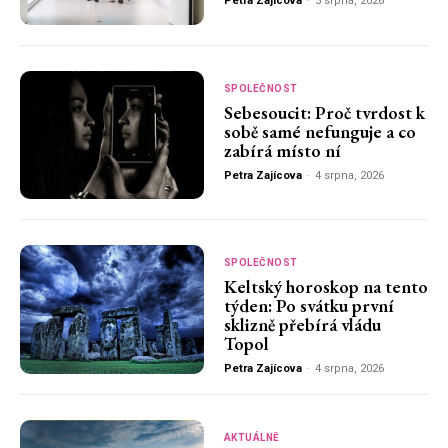
Petra Zajícova
-
5 srpna, 2026
SPOLEČNOST
Sebesoucit: Proč tvrdost k
sobě samé nefunguje a co
zabírá místo ní
Petra Zajícova
-
4 srpna, 2026
SPOLEČNOST
Keltský horoskop na tento
týden: Po svátku první
sklizně přebírá vládu
Topol
Petra Zajícova
-
4 srpna, 2026
AKTUÁLNĚ