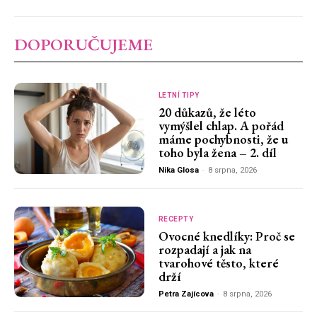
DOPORUČUJEME
LETNÍ TIPY
20 důkazů, že léto
vymýšlel chlap. A pořád
máme pochybnosti, že u
toho byla žena – 2. díl
Nika Glosa
-
8 srpna, 2026
RECEPTY
Ovocné knedlíky: Proč se
rozpadají a jak na
tvarohové těsto, které
drží
Petra Zajícova
-
8 srpna, 2026