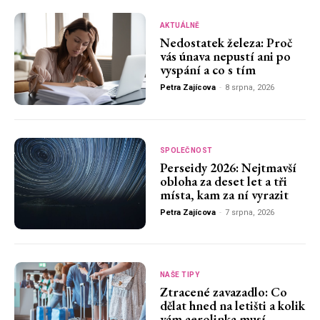
AKTUÁLNĚ
Nedostatek železa: Proč
vás únava nepustí ani po
vyspání a co s tím
Petra Zajícova
-
8 srpna, 2026
SPOLEČNOST
Perseidy 2026: Nejtmavší
obloha za deset let a tři
místa, kam za ní vyrazit
Petra Zajícova
-
7 srpna, 2026
NAŠE TIPY
Ztracené zavazadlo: Co
dělat hned na letišti a kolik
vám aerolinka musí