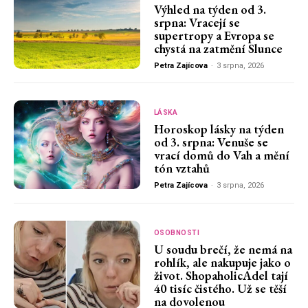
Výhled na týden od 3.
srpna: Vracejí se
supertropy a Evropa se
chystá na zatmění Slunce
Petra Zajícova
-
3 srpna, 2026
LÁSKA
Horoskop lásky na týden
od 3. srpna: Venuše se
vrací domů do Vah a mění
tón vztahů
Petra Zajícova
-
3 srpna, 2026
OSOBNOSTI
U soudu brečí, že nemá na
rohlík, ale nakupuje jako o
život. ShopaholicAdel tají
40 tisíc čistého. Už se těší
na dovolenou