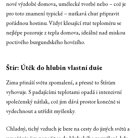
nové výzdobě domova, umělecké tvorbě nebo – což je
pro toto znamení typické – nutkavá chuť připravit
pořádnou hostinu. Vždyť klesající rtuť teploměru se
nejlépe pozoruje z tepla domova, ideálně nad miskou
poctivého burgundského hovězího.
Štír: Útěk do hlubin vlastní duše
Zima přináší světu zpomalení, a přesně to Štírům
vyhovuje. S padajícími teplotami opadá i intenzivní
společenský nátlak, což jim dává prostor konečně si
vydechnout a utřídit myšlenky.
Chladný, tichý vzduch je bere na cesty do jiných světů a