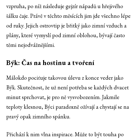
vzpruha, po níž následuje gejzír nápadů u hřejivého
šálku čaje. Právě v těchto měsících jim jde všechno lépe
od ruky. Jejich ostrovtip je břitký jako zimní vzduch a
plány, které vymyslí pod zimní oblohou, bývají často
těmi nejodvážnějšími.
Býk: Čas na hostinu a tvoření
Málokdo pociťuje takovou úlevu z konce veder jako
Býk. Skutečnost, že už není potřeba se každých dvacet
minut sprchovat, je pro ně vysvobozením. Jakmile
teploty klesnou, Býci paradoxně ožívají a chystají se na
pravý opak zimního spánku.
Přichází k nim vlna inspirace. Může to být touha po