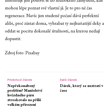
umožňuje jim ponořit se do hlubokého zamyšlení, kde
mohou lépe poznat své vlastní já. Je to pro ně čas
regenerace. Navíc jim studené počasí dává perfektní
alibi, proč zůstat doma, vyhrabat ty nejhuňatější deky a
oddat se pocitu dokonalé útulnosti, na kterou nedají
dopustit.
Zdroj foto: Pixabay
Předchozí článek
Další článek
Nepřekonaltený
Dárek, který se neztratí v
problém? Manželství
čase
hvězdného páru
ztroskotalo na příliš
velkém přirození