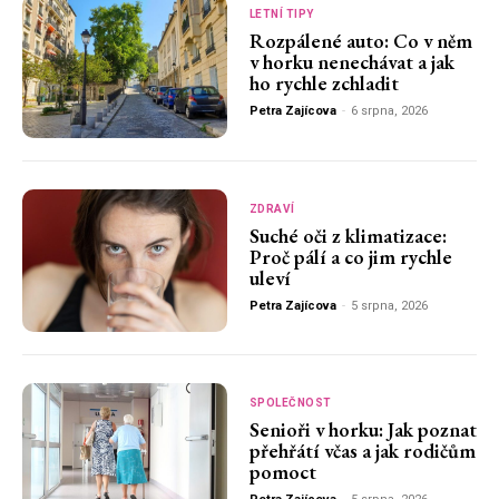
LETNÍ TIPY
Rozpálené auto: Co v něm
v horku nenechávat a jak
ho rychle zchladit
Petra Zajícova
-
6 srpna, 2026
ZDRAVÍ
Suché oči z klimatizace:
Proč pálí a co jim rychle
uleví
Petra Zajícova
-
5 srpna, 2026
SPOLEČNOST
Senioři v horku: Jak poznat
přehřátí včas a jak rodičům
pomoct