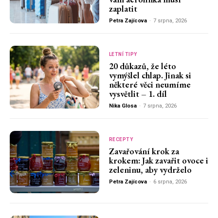
zaplatit
Petra Zajícova
-
7 srpna, 2026
LETNÍ TIPY
20 důkazů, že léto
vymýšlel chlap. Jinak si
některé věci neumíme
vysvětlit – 1. díl
Nika Glosa
-
7 srpna, 2026
RECEPTY
Zavařování krok za
krokem: Jak zavařit ovoce i
zeleninu, aby vydrželo
Petra Zajícova
-
6 srpna, 2026