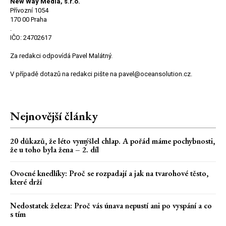
New Way Media, s.r.o.
Přívozní 1054
170 00 Praha
.
IČO: 24702617
Za redakci odpovídá Pavel Malátný.
V případě dotazů na redakci pište na pavel@oceansolution.cz.
Nejnovější články
20 důkazů, že léto vymýšlel chlap. A pořád máme pochybnosti,
že u toho byla žena – 2. díl
Ovocné knedlíky: Proč se rozpadají a jak na tvarohové těsto,
které drží
Nedostatek železa: Proč vás únava nepustí ani po vyspání a co
s tím