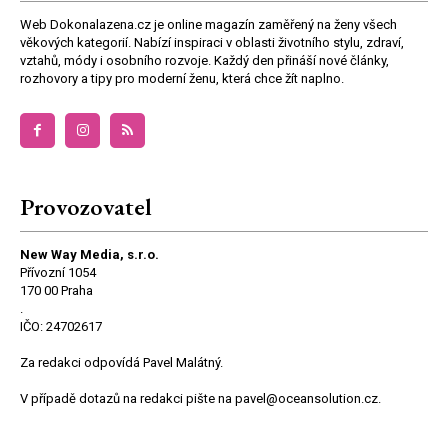
Web Dokonalazena.cz je online magazín zaměřený na ženy všech
věkových kategorií. Nabízí inspiraci v oblasti životního stylu, zdraví,
vztahů, módy i osobního rozvoje. Každý den přináší nové články,
rozhovory a tipy pro moderní ženu, která chce žít naplno.
Provozovatel
New Way Media, s.r.o.
Přívozní 1054
170 00 Praha
.
IČO: 24702617
Za redakci odpovídá Pavel Malátný.
V případě dotazů na redakci pište na pavel@oceansolution.cz.