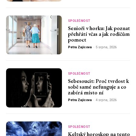
SPOLEČNOST
Senioři v horku: Jak poznat
přehřátí včas a jak rodičům
pomoct
Petra Zajícova
-
5 srpna, 2026
SPOLEČNOST
Sebesoucit: Proč tvrdost k
sobě samé nefunguje a co
zabírá místo ní
Petra Zajícova
-
4 srpna, 2026
SPOLEČNOST
Keltský horoskop na tento