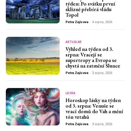
týden: Po svátku první
sklizně přebírá vládu
Topol
Petra Zajícova
-
4 srpna, 2026
AKTUÁLNĚ
Výhled na týden od 3.
srpna: Vracejí se
supertropy a Evropa se
chystá na zatmění Slunce
Petra Zajícova
-
3 srpna, 2026
LÁSKA
Horoskop lásky na týden
od 3. srpna: Venuše se
vrací domů do Vah a mění
tón vztahů
Petra Zajícova
-
3 srpna, 2026