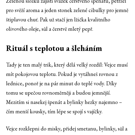
Zelenou složku zajistí svazek čerstvého špenátu, petržel
pro svěží aroma a jeden stonek zelené cibulky pro jemně
štiplavou chuť. Pak už stačí jen lžička kvalitního
olivového oleje, sůl a čerstvě mletý pepř.
Rituál s teplotou a šleháním
Tady je ten malý trik, který dělá velký rozdíl: Vejce musí
mít pokojovou teplotu. Pokud je vytáhneš rovnou z
lednice, ponoř je na pár minut do teplé vody. Díky
tomu se upečou rovnoměrněji a budou jemnější.
Mezitím si nasekej špenát a bylinky hezky najemno –
čím menší kousky, tím lépe se spojí s vajíčky.
Vejce rozklepni do misky, přidej smetanu, bylinky, sůl a