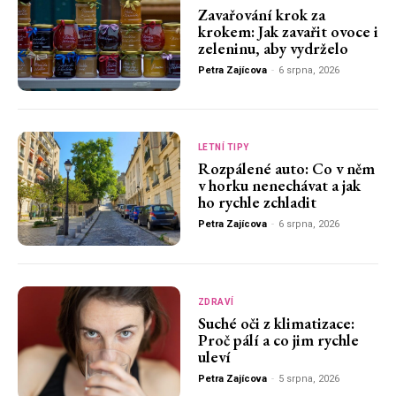
Zavařování krok za
krokem: Jak zavařit ovoce i
zeleninu, aby vydrželo
Petra Zajícova
-
6 srpna, 2026
LETNÍ TIPY
Rozpálené auto: Co v něm
v horku nenechávat a jak
ho rychle zchladit
Petra Zajícova
-
6 srpna, 2026
ZDRAVÍ
Suché oči z klimatizace:
Proč pálí a co jim rychle
uleví
Petra Zajícova
-
5 srpna, 2026