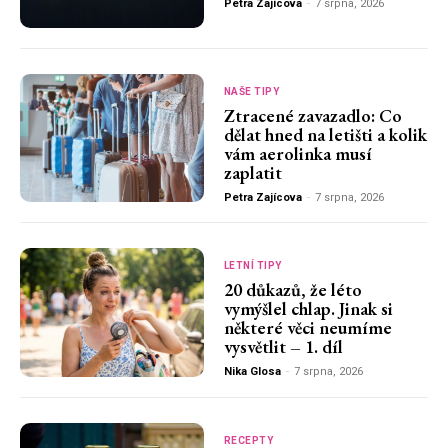
Petra Zajícova
-
7 srpna, 2026
NAŠE TIPY
Ztracené zavazadlo: Co
dělat hned na letišti a kolik
vám aerolinka musí
zaplatit
Petra Zajícova
-
7 srpna, 2026
LETNÍ TIPY
20 důkazů, že léto
vymýšlel chlap. Jinak si
některé věci neumíme
vysvětlit – 1. díl
Nika Glosa
-
7 srpna, 2026
RECEPTY