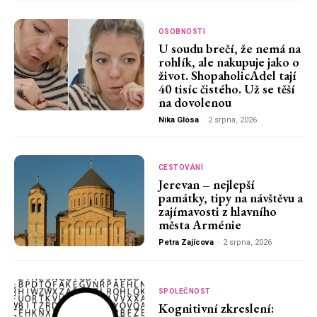
OSOBNOSTI
U soudu brečí, že nemá na
rohlík, ale nakupuje jako o
život. ShopaholicAdel tají
40 tisíc čistého. Už se těší
na dovolenou
Nika Glosa
-
2 srpna, 2026
CESTOVÁNÍ
Jerevan – nejlepší
památky, tipy na návštěvu a
zajímavosti z hlavního
města Arménie
Petra Zajícova
-
2 srpna, 2026
SPOLEČNOST
Kognitivní zkreslení: