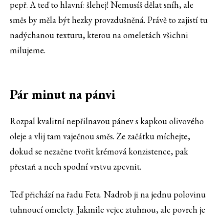
pepř. A teď to hlavní: šlehej! Nemusíš dělat sníh, ale
směs by měla být hezky provzdušněná. Právě to zajistí tu
nadýchanou texturu, kterou na omeletách všichni
milujeme.
Pár minut na pánvi
Rozpal kvalitní nepřilnavou pánev s kapkou olivového
oleje a vlij tam vaječnou směs. Ze začátku míchejte,
dokud se nezačne tvořit krémová konzistence, pak
přestaň a nech spodní vrstvu zpevnit.
Teď přichází na řadu Feta. Nadrob ji na jednu polovinu
tuhnoucí omelety. Jakmile vejce ztuhnou, ale povrch je