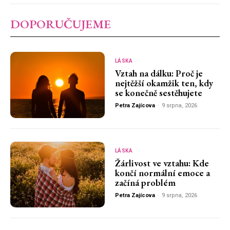
DOPORUČUJEME
LÁSKA
Vztah na dálku: Proč je
nejtěžší okamžik ten, kdy
se konečně sestěhujete
Petra Zajícova
-
9 srpna, 2026
LÁSKA
Žárlivost ve vztahu: Kde
končí normální emoce a
začíná problém
Petra Zajícova
-
9 srpna, 2026