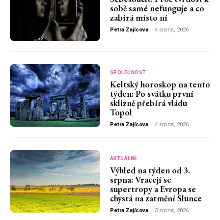
sobě samé nefunguje a co
zabírá místo ní
Petra Zajícova
-
4 srpna, 2026
SPOLEČNOST
Keltský horoskop na tento
týden: Po svátku první
sklizně přebírá vládu
Topol
Petra Zajícova
-
4 srpna, 2026
AKTUÁLNĚ
Výhled na týden od 3.
srpna: Vracejí se
supertropy a Evropa se
chystá na zatmění Slunce
Petra Zajícova
-
3 srpna, 2026