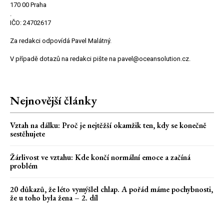
170 00 Praha
.
IČO: 24702617
Za redakci odpovídá Pavel Malátný.
V případě dotazů na redakci pište na pavel@oceansolution.cz.
Nejnovější články
Vztah na dálku: Proč je nejtěžší okamžik ten, kdy se konečně
sestěhujete
Žárlivost ve vztahu: Kde končí normální emoce a začíná
problém
20 důkazů, že léto vymýšlel chlap. A pořád máme pochybnosti,
že u toho byla žena – 2. díl