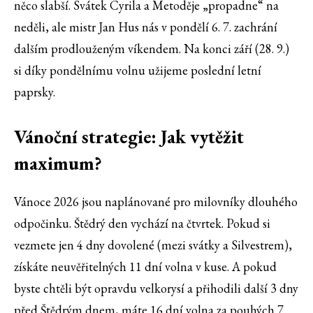
něco slabší. Svátek Cyrila a Metoděje „propadne“ na
neděli, ale mistr Jan Hus nás v pondělí 6. 7. zachrání
dalším prodlouženým víkendem. Na konci září (28. 9.)
si díky pondělnímu volnu užijeme poslední letní
paprsky.
Vánoční strategie: Jak vytěžit
maximum?
Vánoce 2026 jsou naplánované pro milovníky dlouhého
odpočinku. Štědrý den vychází na čtvrtek. Pokud si
vezmete jen 4 dny dovolené (mezi svátky a Silvestrem),
získáte neuvěřitelných 11 dní volna v kuse. A pokud
byste chtěli být opravdu velkorysí a přihodili další 3 dny
před Štědrým dnem, máte 16 dní volna za pouhých 7