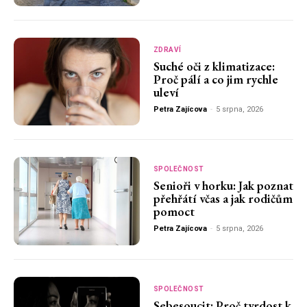
ZDRAVÍ
Suché oči z klimatizace:
Proč pálí a co jim rychle
uleví
Petra Zajícova
-
5 srpna, 2026
SPOLEČNOST
Senioři v horku: Jak poznat
přehřátí včas a jak rodičům
pomoct
Petra Zajícova
-
5 srpna, 2026
SPOLEČNOST
Sebesoucit: Proč tvrdost k