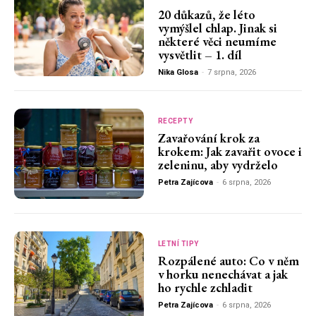
20 důkazů, že léto
vymýšlel chlap. Jinak si
některé věci neumíme
vysvětlit – 1. díl
Nika Glosa
-
7 srpna, 2026
RECEPTY
Zavařování krok za
krokem: Jak zavařit ovoce i
zeleninu, aby vydrželo
Petra Zajícova
-
6 srpna, 2026
LETNÍ TIPY
Rozpálené auto: Co v něm
v horku nenechávat a jak
ho rychle zchladit
Petra Zajícova
-
6 srpna, 2026