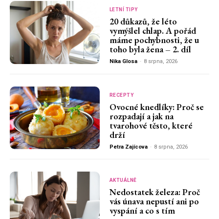
LETNÍ TIPY
20 důkazů, že léto
vymýšlel chlap. A pořád
máme pochybnosti, že u
toho byla žena – 2. díl
Nika Glosa
-
8 srpna, 2026
RECEPTY
Ovocné knedlíky: Proč se
rozpadají a jak na
tvarohové těsto, které
drží
Petra Zajícova
-
8 srpna, 2026
AKTUÁLNĚ
Nedostatek železa: Proč
vás únava nepustí ani po
vyspání a co s tím