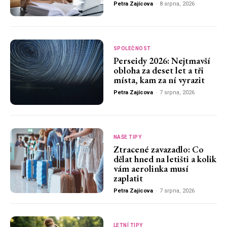
Petra Zajícova
-
8 srpna, 2026
SPOLEČNOST
Perseidy 2026: Nejtmavší
obloha za deset let a tři
místa, kam za ní vyrazit
Petra Zajícova
-
7 srpna, 2026
NAŠE TIPY
Ztracené zavazadlo: Co
dělat hned na letišti a kolik
vám aerolinka musí
zaplatit
Petra Zajícova
-
7 srpna, 2026
LETNÍ TIPY