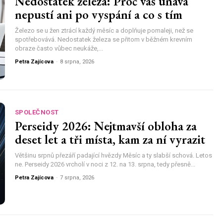
Nedostatek železa: Proč vás únava
nepustí ani po vyspání a co s tím
Železo se u žen ztrácí každý měsíc a doplňuje pomaleji, než se
spotřebovává. Nedostatek železa se přitom v běžném krevním
obraze často vůbec neukáže,...
Petra Zajícova
-
8 srpna, 2026
SPOLEČNOST
Perseidy 2026: Nejtmavší obloha za
deset let a tři místa, kam za ní vyrazit
Většinu srpnů přezáří padající hvězdy Měsíc a ty slabší schová. Letos
ne. Perseidy 2026 vrcholí v noci z 12. na 13. srpna, tedy přesně...
Petra Zajícova
-
7 srpna, 2026