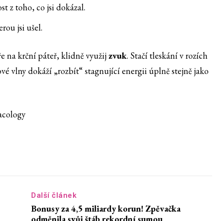
t z toho, co jsi dokázal.
rou jsi ušel.
e na krční páteř, klidně využij
zvuk
. Stačí tleskání v rozích
é vlny dokáží „rozbít“ stagnující energii úplně stejně jako
acology
Další článek
Bonusy za 4,5 miliardy korun! Zpěvačka
odměnila svůj štáb rekordní sumou