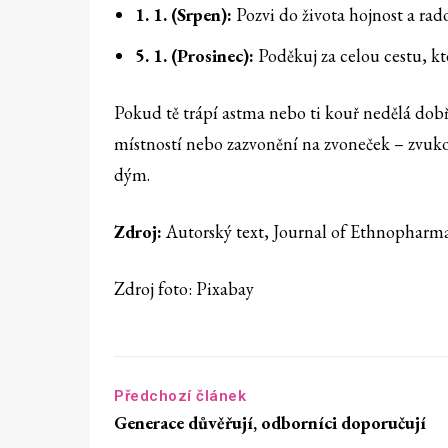
1. 1. (Srpen):
Pozvi do života hojnost a rados
5. 1. (Prosinec):
Poděkuj za celou cestu, kte
Pokud tě trápí astma nebo ti kouř nedělá dobř
místností nebo zazvonění na zvoneček – zvukov
dým.
Zdroj:
Autorský text, Journal of Ethnopharm
Zdroj foto: Pixabay
Předchozí článek
Generace důvěřují, odborníci doporučují