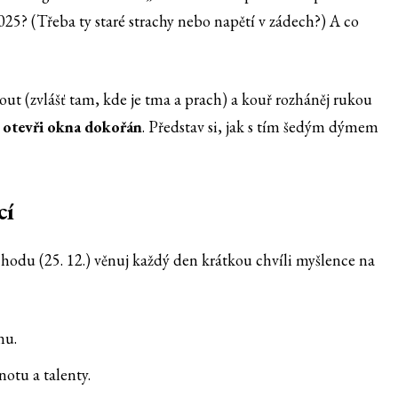
025? (Třeba ty staré strachy nebo napětí v zádech?) A co
ut (zvlášť tam, kde je tma a prach) a kouř rozháněj rukou
:
otevři okna dokořán
. Představ si, jak s tím šedým dýmem
cí
hodu (25. 12.) věnuj každý den krátkou chvíli myšlence na
nu.
otu a talenty.