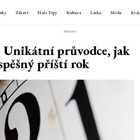
nky
Zdraví
Naše Tipy
Kultura
Láska
Móda
Krás
Reklama
: Unikátní průvodce, jak
spěšný příští rok