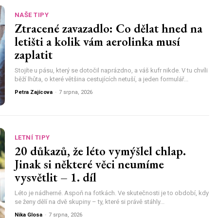
NAŠE TIPY
Ztracené zavazadlo: Co dělat hned na
letišti a kolik vám aerolinka musí
zaplatit
Stojíte u pásu, který se dotočil naprázdno, a váš kufr nikde. V tu chvíli
běží lhůta, o které většina cestujících netuší, a jeden formulář...
Petra Zajícova
-
7 srpna, 2026
LETNÍ TIPY
20 důkazů, že léto vymýšlel chlap.
Jinak si některé věci neumíme
vysvětlit – 1. díl
Léto je nádherné. Aspoň na fotkách. Ve skutečnosti je to období, kdy
se ženy dělí na dvě skupiny – ty, které si právě stáhly...
Nika Glosa
-
7 srpna, 2026