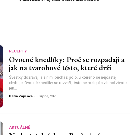
RECEPTY
Ovocné knedlíky: Proč se rozpadají a
jak na tvarohové těsto, které drží
Švestky dozrávají a s nimi přichází jídlo, u kterého se nejčastěji
chybuje. Ovocné knedlíky se rozvaří, těsto se rozlepí a v hrnci zbyde
jen...
Petra Zajícova
-
8 srpna, 2026
AKTUÁLNĚ