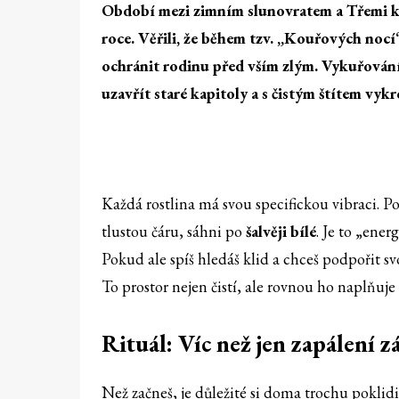
Období mezi zimním slunovratem a Třemi kr
roce. Věřili, že během tzv. „Kouřových nocí
ochránit rodinu před vším zlým. Vykuřování 
uzavřít staré kapitoly a s čistým štítem vyk
Každá rostlina má svou specifickou vibraci. Po
tlustou čáru, sáhni po
šalvěji bílé
. Je to „ene
Pokud ale spíš hledáš klid a chceš podpořit svo
To prostor nejen čistí, ale rovnou ho naplňuje
Rituál: Víc než jen zapálení z
Než začneš, je důležité si doma trochu poklidi