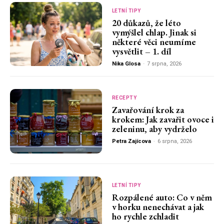
LETNÍ TIPY
20 důkazů, že léto
vymýšlel chlap. Jinak si
některé věci neumíme
vysvětlit – 1. díl
Nika Glosa
-
7 srpna, 2026
RECEPTY
Zavařování krok za
krokem: Jak zavařit ovoce i
zeleninu, aby vydrželo
Petra Zajícova
-
6 srpna, 2026
LETNÍ TIPY
Rozpálené auto: Co v něm
v horku nenechávat a jak
ho rychle zchladit