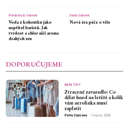
Předchozí článek
Další článek
Voda z kohoutku jako
Nová éra péče o tělo
nepřítel baristů. Jak
tvrdost a chlor ničí aroma
drahých zrn
DOPORUČUJEME
NAŠE TIPY
Ztracené zavazadlo: Co
dělat hned na letišti a kolik
vám aerolinka musí
zaplatit
Petra Zajícova
-
7 srpna, 2026