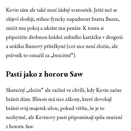
Kevin sám ale také není žádný svatoušek. Ještě než se
objeví zloději, stihne fyzicky napadnout bratra Buzze,
zničit mu pokoj a ukrást mu peníze. K tomu si
připočtěte drobnou krádež zubního kartáčku v drogerii
a urážku Buzzovy přítelkyně (což sice není zločin, ale
právník to označil za „bezcitné“).
Pasti jako z hororu Saw
Skutečný „zločin“ ale začíná ve chvíli, kdy Kevin začne
bránit dům. Illinois má sice zákony, které dovolují
bránit svůj majetek silou, pokud věříte, že je to
nezbytné, ale Kevinovy pasti připomínají spíše mučení
z hororu
Saw
.