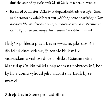
druhého stupně by vyfasovali
21 až 26 let
v federální věznici.
Kevin McCallister:
Ačkoliv se dopustil celé řady trestných činů,
podle Stonea by odešel bez trestu.
„Žádná porota na světě by nikdy
neodsoudila osmileté dítě za to, že si prožilo svou pomstychtivou
fantazii proti dvěma dospělým vrahům,“
vysvětluje právník.
I když z pohledu práva Kevin vyvázne, jako dospělí
diváci už dnes vidíme, že tenhle kluk má k
sadistickému vrahovi docela blízko. Ostatně i sám
Macaulay Culkin přišel s nápadem na pokračování, kde
by ho z domu vyhodil jeho vlastní syn. Kruh by se
uzavřel.
Zdroj:
Devin Stone pro LadBible