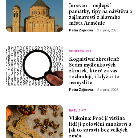
Jerevan – nejlepší
památky, tipy na návštěvu a
zajímavosti z hlavního
města Arménie
Petra Zajícova
-
2 srpna, 2026
SPOLEČNOST
Kognitivní zkreslení:
Sedm myšlenkových
zkratek, které za vás
rozhodují, i když si to
nemyslíte
Petra Zajícova
-
2 srpna, 2026
NAŠE TIPY
Vláknina: Proč jí většina
lidí jí poloviční množství a
jak to spravit bez velkých
změn