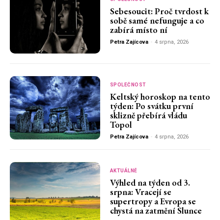
Sebesoucit: Proč tvrdost k
sobě samé nefunguje a co
zabírá místo ní
Petra Zajícova
-
4 srpna, 2026
SPOLEČNOST
Keltský horoskop na tento
týden: Po svátku první
sklizně přebírá vládu
Topol
Petra Zajícova
-
4 srpna, 2026
AKTUÁLNĚ
Výhled na týden od 3.
srpna: Vracejí se
supertropy a Evropa se
chystá na zatmění Slunce