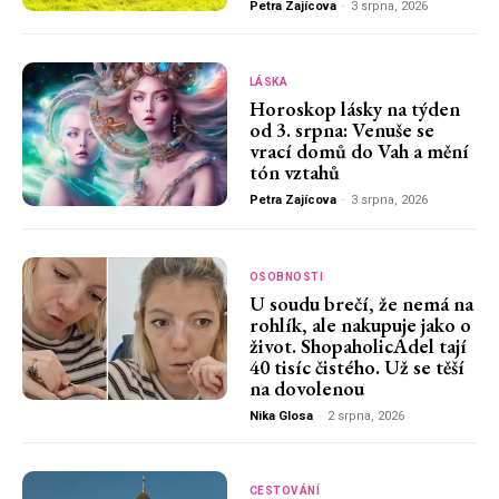
Petra Zajícova
-
3 srpna, 2026
LÁSKA
Horoskop lásky na týden
od 3. srpna: Venuše se
vrací domů do Vah a mění
tón vztahů
Petra Zajícova
-
3 srpna, 2026
OSOBNOSTI
U soudu brečí, že nemá na
rohlík, ale nakupuje jako o
život. ShopaholicAdel tají
40 tisíc čistého. Už se těší
na dovolenou
Nika Glosa
-
2 srpna, 2026
CESTOVÁNÍ