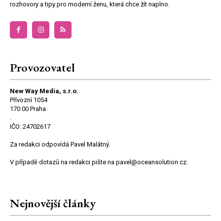
rozhovory a tipy pro moderní ženu, která chce žít naplno.
Provozovatel
New Way Media, s.r.o.
Přívozní 1054
170 00 Praha
.
IČO: 24702617
Za redakci odpovídá Pavel Malátný.
V případě dotazů na redakci pište na pavel@oceansolution.cz.
Nejnovější články