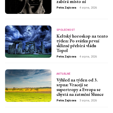
zabírá místo ní
Petra Zajícova
-
4 srpna, 2026
SPOLEČNOST
Keltský horoskop na tento
týden: Po svátku první
sklizně přebírá vládu
Topol
Petra Zajícova
-
4 srpna, 2026
AKTUÁLNĚ
Výhled na týden od 3.
srpna: Vracejí se
supertropy a Evropa se
chystá na zatmění Slunce
Petra Zajícova
-
3 srpna, 2026