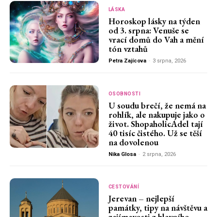
LÁSKA
Horoskop lásky na týden
od 3. srpna: Venuše se
vrací domů do Vah a mění
tón vztahů
Petra Zajícova
-
3 srpna, 2026
OSOBNOSTI
U soudu brečí, že nemá na
rohlík, ale nakupuje jako o
život. ShopaholicAdel tají
40 tisíc čistého. Už se těší
na dovolenou
Nika Glosa
-
2 srpna, 2026
CESTOVÁNÍ
Jerevan – nejlepší
památky, tipy na návštěvu a
zajímavosti z hlavního