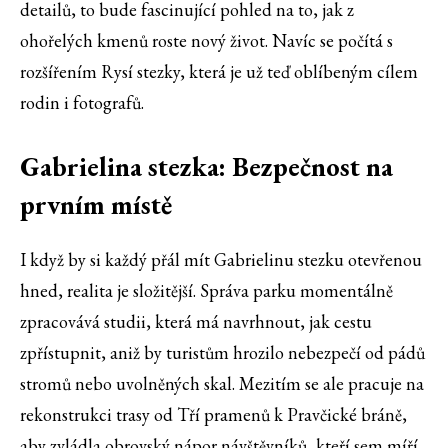
detailů, to bude fascinující pohled na to, jak z
ohořelých kmenů roste nový život. Navíc se počítá s
rozšířením Rysí stezky, která je už teď oblíbeným cílem
rodin i fotografů.
Gabrielina stezka: Bezpečnost na
prvním místě
I když by si každý přál mít Gabrielinu stezku otevřenou
hned, realita je složitější. Správa parku momentálně
zpracovává studii, která má navrhnout, jak cestu
zpřístupnit, aniž by turistům hrozilo nebezpečí od pádů
stromů nebo uvolněných skal. Mezitím se ale pracuje na
rekonstrukci trasy od Tří pramenů k Pravčické bráně,
aby zvládla obrovský nápor návštěvníků, kteří sem míří.