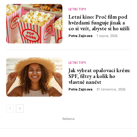
LETNÍ TIPY
Letní kino: Proč film pod
hvězdami funguje jinak a
co si vzít, abyste si ho užili
Petra Zajícova
-
1 srpna, 2026
LETNÍ TIPY
Jak vybrat opalovací krém:
SPF, filtry a kolik ho
vlastně nanést
Petra Zajícova
-
31 července, 2026
Reklama