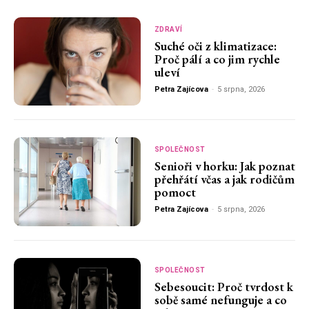
ZDRAVÍ
Suché oči z klimatizace:
Proč pálí a co jim rychle
uleví
Petra Zajícova
-
5 srpna, 2026
SPOLEČNOST
Senioři v horku: Jak poznat
přehřátí včas a jak rodičům
pomoct
Petra Zajícova
-
5 srpna, 2026
SPOLEČNOST
Sebesoucit: Proč tvrdost k
sobě samé nefunguje a co