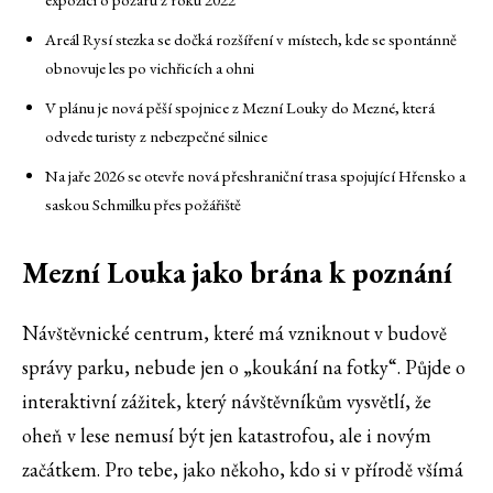
Areál Rysí stezka se dočká rozšíření v místech, kde se spontánně
obnovuje les po vichřicích a ohni
V plánu je nová pěší spojnice z Mezní Louky do Mezné, která
odvede turisty z nebezpečné silnice
Na jaře 2026 se otevře nová přeshraniční trasa spojující Hřensko a
saskou Schmilku přes požářiště
Mezní Louka jako brána k poznání
Návštěvnické centrum, které má vzniknout v budově
správy parku, nebude jen o „koukání na fotky“. Půjde o
interaktivní zážitek, který návštěvníkům vysvětlí, že
oheň v lese nemusí být jen katastrofou, ale i novým
začátkem. Pro tebe, jako někoho, kdo si v přírodě všímá