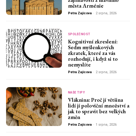
města Arménie
Petra Zajícova
-
2 srpna, 2026
SPOLEČNOST
Kognitivní zkreslení:
Sedm myšlenkových
zkratek, které za vás
rozhodují, i když si to
nemyslíte
Petra Zajícova
-
2 srpna, 2026
NAŠE TIPY
Vláknina: Proč jí většina
lidí jí poloviční množství a
jak to spravit bez velkých
změn
Petra Zajícova
-
1 srpna, 2026