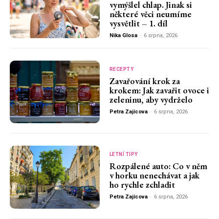
vymýšlel chlap. Jinak si
některé věci neumíme
vysvětlit – 1. díl
Nika Glosa
-
6 srpna, 2026
RECEPTY
Zavařování krok za
krokem: Jak zavařit ovoce i
zeleninu, aby vydrželo
Petra Zajícova
-
6 srpna, 2026
LETNÍ TIPY
Rozpálené auto: Co v něm
v horku nenechávat a jak
ho rychle zchladit
Petra Zajícova
-
6 srpna, 2026