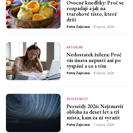
Ovocné knedlíky: Proč se
rozpadají a jak na
tvarohové těsto, které
drží
Petra Zajícova
-
8 srpna, 2026
AKTUÁLNĚ
Nedostatek železa: Proč
vás únava nepustí ani po
vyspání a co s tím
Petra Zajícova
-
8 srpna, 2026
SPOLEČNOST
Perseidy 2026: Nejtmavší
obloha za deset let a tři
místa, kam za ní vyrazit
Petra Zajícova
-
7 srpna, 2026