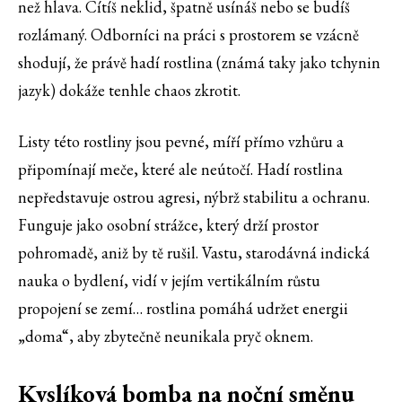
než hlava. Cítíš neklid, špatně usínáš nebo se budíš
rozlámaný. Odborníci na práci s prostorem se vzácně
shodují, že právě hadí rostlina (známá taky jako tchynin
jazyk) dokáže tenhle chaos zkrotit.
Listy této rostliny jsou pevné, míří přímo vzhůru a
připomínají meče, které ale neútočí. Hadí rostlina
nepředstavuje ostrou agresi, nýbrž stabilitu a ochranu.
Funguje jako osobní strážce, který drží prostor
pohromadě, aniž by tě rušil. Vastu, starodávná indická
nauka o bydlení, vidí v jejím vertikálním růstu
propojení se zemí… rostlina pomáhá udržet energii
„doma“, aby zbytečně neunikala pryč oknem.
Kyslíková bomba na noční směnu