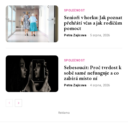
SPOLEČNOST
Senioři v horku: Jak poznat
přehřátí včas a jak rodičům
pomoct
Petra Zajícova
-
5 srpna, 2026
SPOLEČNOST
Sebesoucit: Proč tvrdost k
sobě samé nefunguje a co
zabírá místo ní
Petra Zajícova
-
4 srpna, 2026
Reklama