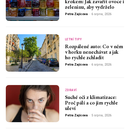
krokem: Jak zavařit ovoce i
zeleninu, aby vydrželo
Petra Zajícova
-
6 srpna, 2026
LETNÍ TIPY
Rozpálené auto: Co v něm
v horku nenechávat a jak
ho rychle zchladit
Petra Zajícova
-
6 srpna, 2026
ZDRAVÍ
Suché oči z klimatizace:
Proč pálí a co jim rychle
uleví
Petra Zajícova
-
5 srpna, 2026