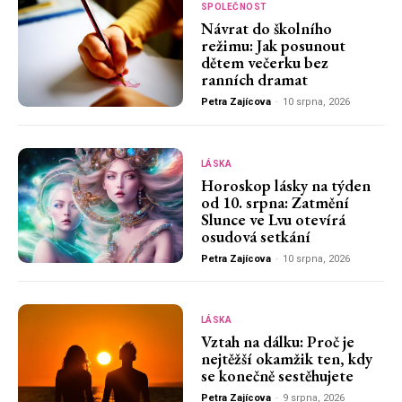
SPOLEČNOST
Návrat do školního
režimu: Jak posunout
dětem večerku bez
ranních dramat
Petra Zajícova
-
10 srpna, 2026
LÁSKA
Horoskop lásky na týden
od 10. srpna: Zatmění
Slunce ve Lvu otevírá
osudová setkání
Petra Zajícova
-
10 srpna, 2026
LÁSKA
Vztah na dálku: Proč je
nejtěžší okamžik ten, kdy
se konečně sestěhujete
Petra Zajícova
-
9 srpna, 2026