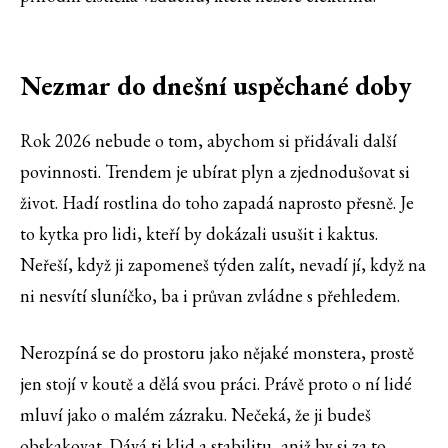
Nezmar do dnešní uspěchané doby
Rok 2026 nebude o tom, abychom si přidávali další
povinnosti. Trendem je ubírat plyn a zjednodušovat si
život. Hadí rostlina do toho zapadá naprosto přesně. Je
to kytka pro lidi, kteří by dokázali usušit i kaktus.
Neřeší, když ji zapomeneš týden zalít, nevadí jí, když na
ni nesvítí sluníčko, ba i průvan zvládne s přehledem.
Nerozpíná se do prostoru jako nějaké monstera, prostě
jen stojí v koutě a dělá svou práci. Právě proto o ní lidé
mluví jako o malém zázraku. Nečeká, že ji budeš
obskakovat. Dává ti klid a stabilitu, aniž by si za to