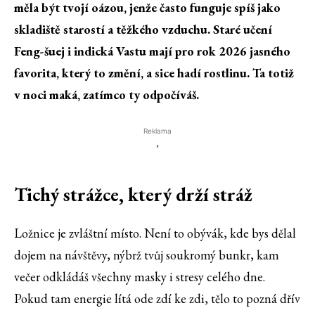
měla být tvojí oázou, jenže často funguje spíš jako
skladiště starostí a těžkého vzduchu. Staré učení
Feng-šuej i indická Vastu mají pro rok 2026 jasného
favorita, který to změní, a sice hadí rostlinu. Ta totiž
v noci maká, zatímco ty odpočíváš.
Reklama
'
Tichý strážce, který drží stráž
Ložnice je zvláštní místo. Není to obývák, kde bys dělal
dojem na návštěvy, nýbrž tvůj soukromý bunkr, kam
večer odkládáš všechny masky i stresy celého dne.
Pokud tam energie lítá ode zdí ke zdi, tělo to pozná dřív