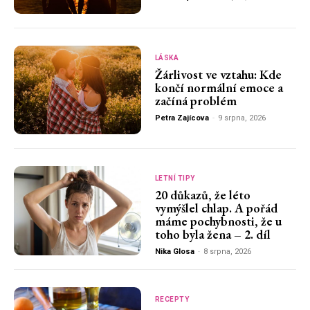
LÁSKA
Žárlivost ve vztahu: Kde
končí normální emoce a
začíná problém
Petra Zajícova
-
9 srpna, 2026
LETNÍ TIPY
20 důkazů, že léto
vymýšlel chlap. A pořád
máme pochybnosti, že u
toho byla žena – 2. díl
Nika Glosa
-
8 srpna, 2026
RECEPTY