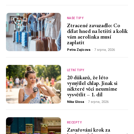
NAŠE TIPY
Ztracené zavazadlo: Co
dělat hned na letišti a kolik
vám aerolinka musí
zaplatit
Petra Zajícova
-
7 srpna, 2026
LETNÍ TIPY
20 důkazů, že léto
vymýšlel chlap. Jinak si
některé věci neumíme
vysvětlit – 1. díl
Nika Glosa
-
7 srpna, 2026
RECEPTY
Zavařování krok za