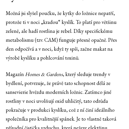
Možná jsi slyšel poučku, že kytky do ložnice nepatří,
protože ti v noci „kradou“ kyslík. To platí pro většinu
zeleně, ale hadí rostlina je rebel. Díky specifickému
metabolismu (tzv. CAM) funguje přesně opačně. Přes
den odpočívá a v noci, když ty spíš, začne makat na
výrobě kyslíku a pohlcování toxinů.
Magazín
Homes & Gardens
, který sleduje trendy v
bydlení, potvrzuje, že právě tato schopnost dělá ze
sansevierie hvězdu moderních ložnic. Zatímco jiné
rostliny v noci uvolňují oxid uhličitý, tato odrůda
pokračuje v produkci kyslíku, což z ní činí ideálního
společníka pro kvalitnější spánek. Je to vlastně taková
přírodní čistička vzduchu, která nežere elektřinu.