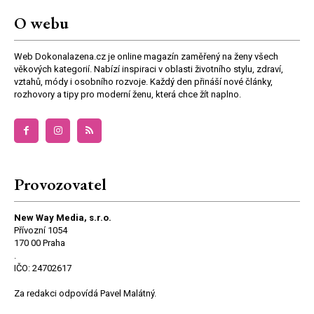
O webu
Web Dokonalazena.cz je online magazín zaměřený na ženy všech
věkových kategorií. Nabízí inspiraci v oblasti životního stylu, zdraví,
vztahů, módy i osobního rozvoje. Každý den přináší nové články,
rozhovory a tipy pro moderní ženu, která chce žít naplno.
Provozovatel
New Way Media, s.r.o.
Přívozní 1054
170 00 Praha
.
IČO: 24702617
Za redakci odpovídá Pavel Malátný.