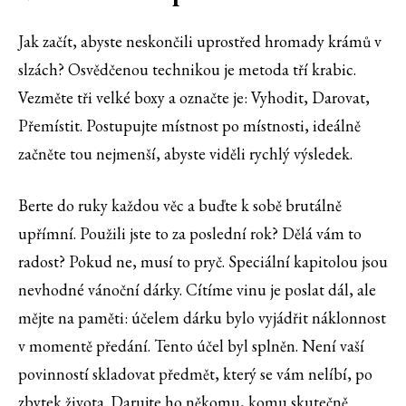
Jak začít, abyste neskončili uprostřed hromady krámů v
slzách? Osvědčenou technikou je metoda tří krabic.
Vezměte tři velké boxy a označte je: Vyhodit, Darovat,
Přemístit. Postupujte místnost po místnosti, ideálně
začněte tou nejmenší, abyste viděli rychlý výsledek.
Berte do ruky každou věc a buďte k sobě brutálně
upřímní. Použili jste to za poslední rok? Dělá vám to
radost? Pokud ne, musí to pryč. Speciální kapitolou jsou
nevhodné vánoční dárky. Cítíme vinu je poslat dál, ale
mějte na paměti: účelem dárku bylo vyjádřit náklonnost
v momentě předání. Tento účel byl splněn. Není vaší
povinností skladovat předmět, který se vám nelíbí, po
zbytek života. Darujte ho někomu, komu skutečně