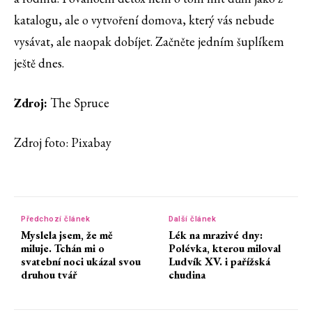
katalogu, ale o vytvoření domova, který vás nebude
vysávat, ale naopak dobíjet. Začněte jedním šuplíkem
ještě dnes.
Zdroj:
The Spruce
Zdroj foto: Pixabay
Předchozí článek
Další článek
Myslela jsem, že mě
Lék na mrazivé dny:
miluje. Tchán mi o
Polévka, kterou miloval
svatební noci ukázal svou
Ludvík XV. i pařížská
druhou tvář
chudina