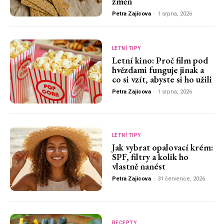
změn
Petra Zajícova
-
1 srpna, 2026
LETNÍ TIPY
Letní kino: Proč film pod
hvězdami funguje jinak a
co si vzít, abyste si ho užili
Petra Zajícova
-
1 srpna, 2026
LETNÍ TIPY
Jak vybrat opalovací krém:
SPF, filtry a kolik ho
vlastně nanést
Petra Zajícova
-
31 července, 2026
RECEPTY