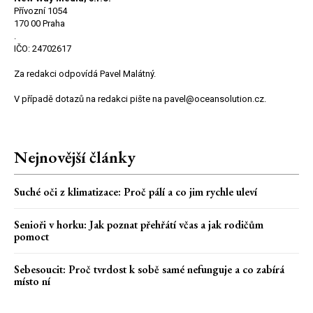
Přívozní 1054
170 00 Praha
.
IČO: 24702617
Za redakci odpovídá Pavel Malátný.
V případě dotazů na redakci pište na pavel@oceansolution.cz.
Nejnovější články
Suché oči z klimatizace: Proč pálí a co jim rychle uleví
Senioři v horku: Jak poznat přehřátí včas a jak rodičům
pomoct
Sebesoucit: Proč tvrdost k sobě samé nefunguje a co zabírá
místo ní