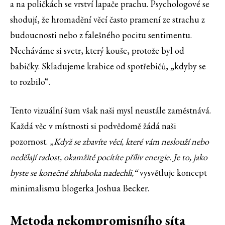
a na poličkách se vrství lapače prachu. Psychologové se
shodují, že hromadění věcí často pramení ze strachu z
budoucnosti nebo z falešného pocitu sentimentu.
Necháváme si svetr, který kouše, protože byl od
babičky. Skladujeme krabice od spotřebičů, „kdyby se
to rozbilo“.
Tento vizuální šum však naši mysl neustále zaměstnává.
Každá věc v místnosti si podvědomě žádá naši
pozornost.
„Když se zbavíte věcí, které vám neslouží nebo
nedělají radost, okamžitě pocítíte příliv energie. Je to, jako
byste se konečně zhluboka nadechli,“
vysvětluje koncept
minimalismu blogerka Joshua Becker.
Metoda nekompromisního síta