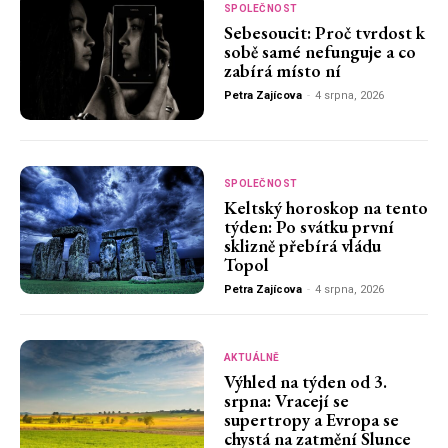
SPOLEČNOST
Sebesoucit: Proč tvrdost k
sobě samé nefunguje a co
zabírá místo ní
Petra Zajícova
-
4 srpna, 2026
SPOLEČNOST
Keltský horoskop na tento
týden: Po svátku první
sklizně přebírá vládu
Topol
Petra Zajícova
-
4 srpna, 2026
AKTUÁLNĚ
Výhled na týden od 3.
srpna: Vracejí se
supertropy a Evropa se
chystá na zatmění Slunce