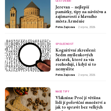
CESTOVÁNÍ
Jerevan – nejlepší
památky, tipy na návštěvu a
zajímavosti z hlavního
města Arménie
Petra Zajícova
-
2 srpna, 2026
SPOLEČNOST
Kognitivní zkreslení:
Sedm myšlenkových
zkratek, které za vás
rozhodují, i když si to
nemyslíte
Petra Zajícova
-
2 srpna, 2026
NAŠE TIPY
Vláknina: Proč jí většina
lidí jí poloviční množství a
jak to spravit bez velkých