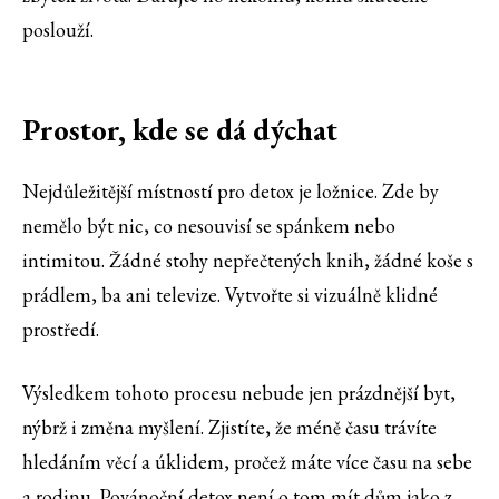
poslouží.
Prostor, kde se dá dýchat
Nejdůležitější místností pro detox je ložnice. Zde by
nemělo být nic, co nesouvisí se spánkem nebo
intimitou. Žádné stohy nepřečtených knih, žádné koše s
prádlem, ba ani televize. Vytvořte si vizuálně klidné
prostředí.
Výsledkem tohoto procesu nebude jen prázdnější byt,
nýbrž i změna myšlení. Zjistíte, že méně času trávíte
hledáním věcí a úklidem, pročež máte více času na sebe
a rodinu. Povánoční detox není o tom mít dům jako z