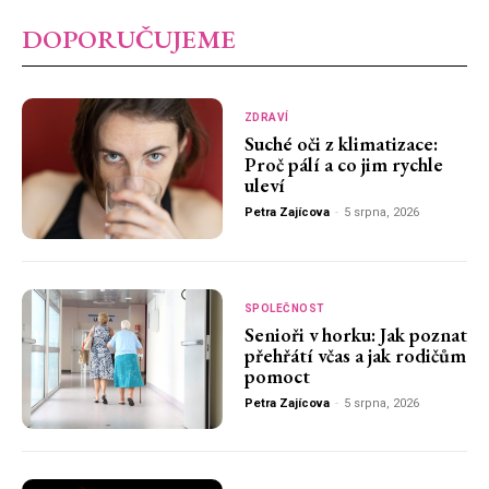
DOPORUČUJEME
ZDRAVÍ
Suché oči z klimatizace:
Proč pálí a co jim rychle
uleví
Petra Zajícova
-
5 srpna, 2026
SPOLEČNOST
Senioři v horku: Jak poznat
přehřátí včas a jak rodičům
pomoct
Petra Zajícova
-
5 srpna, 2026