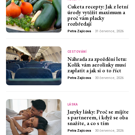
Cuketa recepty: Jak z letní
úrody vytěžit maximum a
proč vám placky
rozbředají
Petra Zajícova
-
31 července, 2026
CESTOVÁNÍ
Náhrada za zpoždění letu:
Kolik vám aerolinky musí
zaplatit a jak si o to říct
Petra Zajícova
-
30 července, 2026
LÁSKA
Jazyky lásky: Proč se míjíte
s partnerem, i když se oba
snažíte, a co s tím
Petra Zajícova
-
30 července, 2026