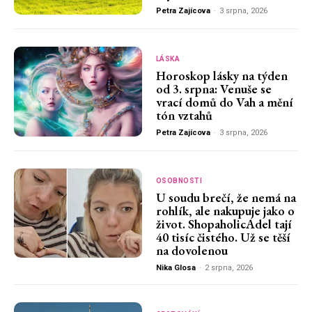
Petra Zajícova
-
3 srpna, 2026
LÁSKA
Horoskop lásky na týden
od 3. srpna: Venuše se
vrací domů do Vah a mění
tón vztahů
Petra Zajícova
-
3 srpna, 2026
OSOBNOSTI
U soudu brečí, že nemá na
rohlík, ale nakupuje jako o
život. ShopaholicAdel tají
40 tisíc čistého. Už se těší
na dovolenou
Nika Glosa
-
2 srpna, 2026