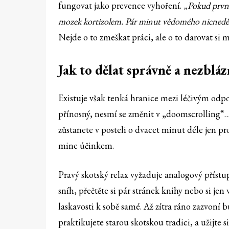
fungovat jako prevence vyhoření.
„Pokud první 
mozek kortizolem. Pár minut vědomého nicnedělán
Nejde o to zmeškat práci, ale o to darovat si
Jak to dělat správně a nezbláz
Existuje však tenká hranice mezi léčivým o
přínosný, nesmí se změnit v „doomscrolling“… 
zůstanete v posteli o dvacet minut déle jen pro
mine účinkem.
Pravý skotský relax vyžaduje analogový přístup
sníh, přečtěte si pár stránek knihy nebo si jen
laskavosti k sobě samé. Až zítra ráno zazvoní b
praktikujete starou skotskou tradici, a užijte si