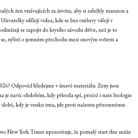
nalých žen vstávajících za úsvitu, aby si zaběhly maraton a
Uživatelky sdílejí videa, kde se bez omluvy válejí v
odmítají se zapojit do krysího závodu dříve, než je to
í se, nýbrž o jemném přechodu mezi snovým světem a
 2026? Odpověď hledejme v únavě materiálu. Ženy jsou
a je navíc obdobím, kdy příroda spí, pročež i naše biologie
 v době, kdy je venku tma, jde proti našemu přirozenému
 pro New York Times upozorňuje, že pomalý start dne může