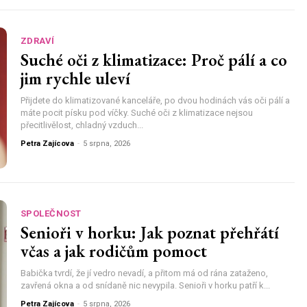
ZDRAVÍ
Suché oči z klimatizace: Proč pálí a co
jim rychle uleví
Přijdete do klimatizované kanceláře, po dvou hodinách vás oči pálí a
máte pocit písku pod víčky. Suché oči z klimatizace nejsou
přecitlivělost, chladný vzduch...
Petra Zajícova
-
5 srpna, 2026
SPOLEČNOST
Senioři v horku: Jak poznat přehřátí
včas a jak rodičům pomoct
Babička tvrdí, že jí vedro nevadí, a přitom má od rána zataženo,
zavřená okna a od snídaně nic nevypila. Senioři v horku patří k...
Petra Zajícova
-
5 srpna, 2026