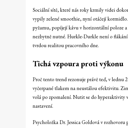
Sociální sítě, které nás roky krmily videi doko
vypily zelené smoothie, nyní otáčejí kormidlo. 
pyžamu, popíjejí kávu v horizontální poloze a 
nezbytně nutné. Hurkle-Durkle není o flákán
tvrdou realitou pracovního dne.
Tichá vzpoura proti výkonu
Proč tento trend rezonuje právě teď, v lednu
vyčerpané tlakem na neustálou efektivitu. Zim
volá po zpomalení. Nutit se do hyperaktivity
nastavení.
Psycholožka Dr. Jessica Goldová v rozhovoru