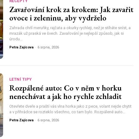
RECEPTY
Zavařování krok za krokem: Jak zavařit
ovoce i zeleninu, aby vydrželo
Zahrada chrlí meruňky, rajčata a okurky rychleji, než je stíháte sníst, a
mrazák už praská ve švech. Zavařování je nejlepší způsob, jak si
úrodu...
Petra Zajícova
-
6 srpna, 2026
LETNÍ TIPY
Rozpálené auto: Co v něm v horku
nenechávat a jak ho rychle zchladit
Otevřete dveře a praští vás vlna horka jako z pece, volant nejde chytit
a v přihrádce se rozteklo všechno, co tam bylo. Rozpálené auto...
Petra Zajícova
-
6 srpna, 2026