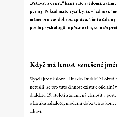
„Vstávat a cvičit,“ křičí vaše svědomí, zatím
peřiny. Pokud máte výčitky, že v lednové tm
máme pro vás dobrou zprávu. Tento údajný z
podle psychologů je přesně tím, co naše pře
Když má lenost vznešené jmé
Slyšeli jste už slovo „Hurkle-Durkle“? Pokud 
netušili, že pro tuto činnost existuje oficiáln
dialektu 19. století a znamená „lenošit v poste
o kritiku zahalečů, moderní doba tento konce
zdraví.