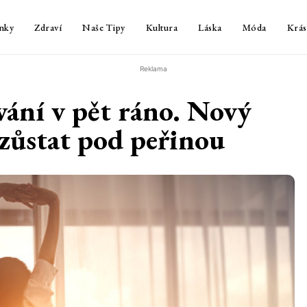
nky
Zdraví
Naše Tipy
Kultura
Láska
Móda
Krás
Reklama
ání v pět ráno. Nový
 zůstat pod peřinou