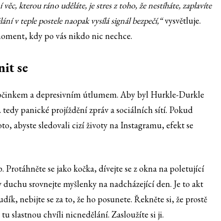
věc, kterou ráno uděláte, je stres z toho, že nestíháte, zaplavíte
í v teple postele naopak vysílá signál bezpečí,“
vysvětluje.
 moment, kdy po vás nikdo nic nechce.
nit se
dpočinkem a depresivním útlumem. Aby byl Hurkle-Durkle
tedy panické projíždění zpráv a sociálních sítí. Pokud
to, abyste sledovali cizí životy na Instagramu, efekt se
. Protáhněte se jako kočka, dívejte se z okna na poletující
 v duchu srovnejte myšlenky na nadcházející den. Je to akt
udík, nebijte se za to, že ho posunete. Řekněte si, že prostě
 tu slastnou chvíli nicnedělání. Zasloužíte si ji.