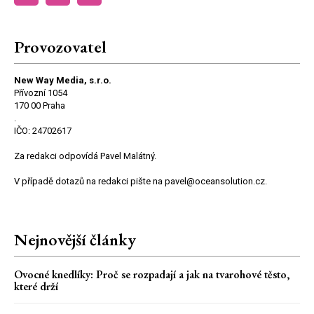
Provozovatel
New Way Media, s.r.o.
Přívozní 1054
170 00 Praha
.
IČO: 24702617
Za redakci odpovídá Pavel Malátný.
V případě dotazů na redakci pište na pavel@oceansolution.cz.
Nejnovější články
Ovocné knedlíky: Proč se rozpadají a jak na tvarohové těsto,
které drží