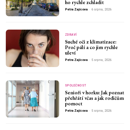
ho rychle zchladit
Petra Zajícova
-
6 srpna, 2026
ZDRAVÍ
Suché oči z klimatizace:
Proč pálí a co jim rychle
uleví
Petra Zajícova
-
5 srpna, 2026
SPOLEČNOST
Senioři v horku: Jak poznat
přehřátí včas a jak rodičům
pomoct
Petra Zajícova
-
5 srpna, 2026