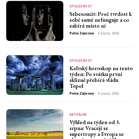
SPOLEČNOST
Sebesoucit: Proč tvrdost k
sobě samé nefunguje a co
zabírá místo ní
Petra Zajícova
-
4 srpna, 2026
SPOLEČNOST
Keltský horoskop na tento
týden: Po svátku první
sklizně přebírá vládu
Topol
Petra Zajícova
-
4 srpna, 2026
AKTUÁLNĚ
Výhled na týden od 3.
srpna: Vracejí se
supertropy a Evropa se