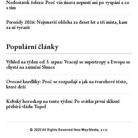
Nedostatek železa: Proč vás únava nepustí ani po vyspání a co
s tím
Perseidy 2026: Nejtmavší obloha za deset let a tři místa, kam
za ní vyrazit
Populární články
Výhled na týden od 3. srpna: Vracejí se supertropy a Evropa se
chystá na zatmění Slunce
Ovocné knedlíky: Proč se rozpadají a jak na tvarohové těsto,
které drží
Keltský horoskop na tento týden: Po svátku první sklizně
přebírá vládu Topol
© 2025 All Rights Reserved New Way Media, s.r.o.