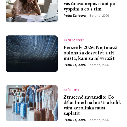
vás únava nepustí ani po
vyspání a co s tím
Petra Zajícova
-
8 srpna, 2026
SPOLEČNOST
Perseidy 2026: Nejtmavší
obloha za deset let a tři
místa, kam za ní vyrazit
Petra Zajícova
-
7 srpna, 2026
NAŠE TIPY
Ztracené zavazadlo: Co
dělat hned na letišti a kolik
vám aerolinka musí
zaplatit
Petra Zajícova
-
7 srpna, 2026