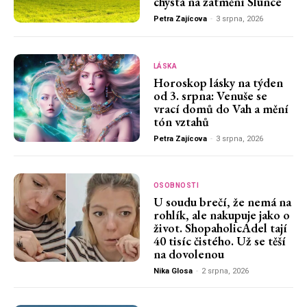
chystá na zatmění Slunce
Petra Zajícova
-
3 srpna, 2026
LÁSKA
Horoskop lásky na týden
od 3. srpna: Venuše se
vrací domů do Vah a mění
tón vztahů
Petra Zajícova
-
3 srpna, 2026
OSOBNOSTI
U soudu brečí, že nemá na
rohlík, ale nakupuje jako o
život. ShopaholicAdel tají
40 tisíc čistého. Už se těší
na dovolenou
Nika Glosa
-
2 srpna, 2026