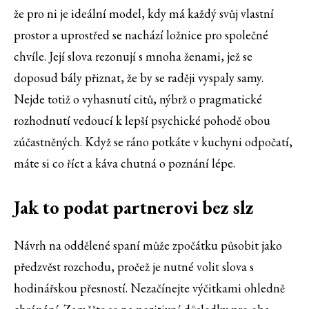
že pro ni je ideální model, kdy má každý svůj vlastní
prostor a uprostřed se nachází ložnice pro společné
chvíle. Její slova rezonují s mnoha ženami, jež se
doposud bály přiznat, že by se raději vyspaly samy.
Nejde totiž o vyhasnutí citů, nýbrž o pragmatické
rozhodnutí vedoucí k lepší psychické pohodě obou
zúčastněných. Když se ráno potkáte v kuchyni odpočatí,
máte si co říct a káva chutná o poznání lépe.
Jak to podat partnerovi bez slz
Návrh na oddělené spaní může zpočátku působit jako
předzvěst rozchodu, pročež je nutné volit slova s
hodinářskou přesností. Nezačínejte výčitkami ohledně