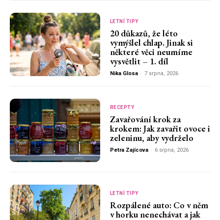
LETNÍ TIPY
20 důkazů, že léto
vymýšlel chlap. Jinak si
některé věci neumíme
vysvětlit – 1. díl
Nika Glosa
-
7 srpna, 2026
RECEPTY
Zavařování krok za
krokem: Jak zavařit ovoce i
zeleninu, aby vydrželo
Petra Zajícova
-
6 srpna, 2026
LETNÍ TIPY
Rozpálené auto: Co v něm
v horku nenechávat a jak