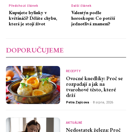
Předchozí článek
Další článek
Kupujete bylinky v
Valentýn podle
květináči? Děláte chybu,
horoskopu: Co potěší
která je stojí život
jednotlivá znamení?
DOPORUČUJEME
RECEPTY
Ovocné knedlíky: Proč se
rozpadají a jak na
tvarohové těsto, které
drží
Petra Zajícova
-
8 srpna, 2026
AKTUÁLNĚ
Nedostatek železa: Proč