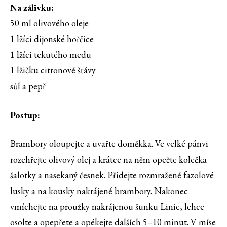
Na zálivku:
50 ml olivového oleje
1 lžíci dijonské hořčice
1 lžíci tekutého medu
1 lžičku citronové šťávy
sůl a pepř
Postup:
Brambory oloupejte a uvařte doměkka. Ve velké pánvi
rozehřejte olivový olej a krátce na něm opečte kolečka
šalotky a nasekaný česnek. Přidejte rozmražené fazolové
lusky a na kousky nakrájené brambory. Nakonec
vmíchejte na proužky nakrájenou šunku Linie, lehce
osolte a opepřete a opékejte dalších 5–10 minut. V míse