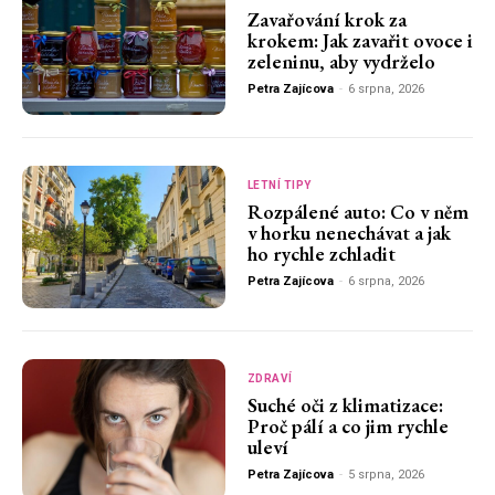
Zavařování krok za
krokem: Jak zavařit ovoce i
zeleninu, aby vydrželo
Petra Zajícova
-
6 srpna, 2026
LETNÍ TIPY
Rozpálené auto: Co v něm
v horku nenechávat a jak
ho rychle zchladit
Petra Zajícova
-
6 srpna, 2026
ZDRAVÍ
Suché oči z klimatizace:
Proč pálí a co jim rychle
uleví
Petra Zajícova
-
5 srpna, 2026