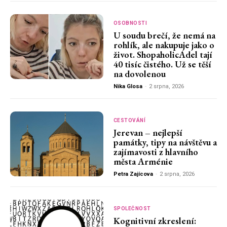
OSOBNOSTI
U soudu brečí, že nemá na
rohlík, ale nakupuje jako o
život. ShopaholicAdel tají
40 tisíc čistého. Už se těší
na dovolenou
Nika Glosa
-
2 srpna, 2026
CESTOVÁNÍ
Jerevan – nejlepší
památky, tipy na návštěvu a
zajímavosti z hlavního
města Arménie
Petra Zajícova
-
2 srpna, 2026
SPOLEČNOST
Kognitivní zkreslení: