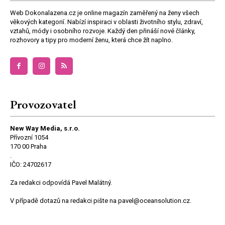
Web Dokonalazena.cz je online magazín zaměřený na ženy všech
věkových kategorií. Nabízí inspiraci v oblasti životního stylu, zdraví,
vztahů, módy i osobního rozvoje. Každý den přináší nové články,
rozhovory a tipy pro moderní ženu, která chce žít naplno.
Provozovatel
New Way Media, s.r.o.
Přívozní 1054
170 00 Praha
.
IČO: 24702617
Za redakci odpovídá Pavel Malátný.
V případě dotazů na redakci pište na pavel@oceansolution.cz.