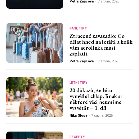
Petra Zajícova
-
7 srpna, 2026
NAŠE TIPY
Ztracené zavazadlo: Co
dělat hned na letišti a kolik
vám aerolinka musí
zaplatit
Petra Zajícova
-
7 srpna, 2026
LETNÍ TIPY
20 důkazů, že léto
vymýšlel chlap. Jinak si
některé věci neumíme
vysvětlit – 1. díl
Nika Glosa
-
7 srpna, 2026
RECEPTY