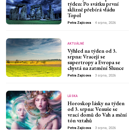
týden: Po svátku první
sklizně přebírá vládu
Topol
Petra Zajícova
-
4 srpna, 2026
AKTUÁLNĚ
Výhled na týden od 3.
srpna: Vracejí se
supertropy a Evropa se
chystá na zatmění Slunce
Petra Zajícova
-
3 srpna, 2026
LÁSKA
Horoskop lásky na týden
od 3. srpna: Venuše se
vrací domů do Vah a mění
tón vztahů
Petra Zajícova
-
3 srpna, 2026