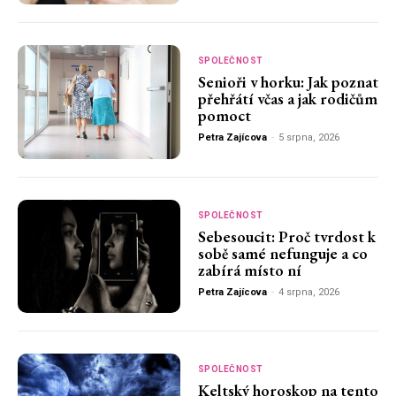
SPOLEČNOST
Senioři v horku: Jak poznat
přehřátí včas a jak rodičům
pomoct
Petra Zajícova
-
5 srpna, 2026
SPOLEČNOST
Sebesoucit: Proč tvrdost k
sobě samé nefunguje a co
zabírá místo ní
Petra Zajícova
-
4 srpna, 2026
SPOLEČNOST
Keltský horoskop na tento