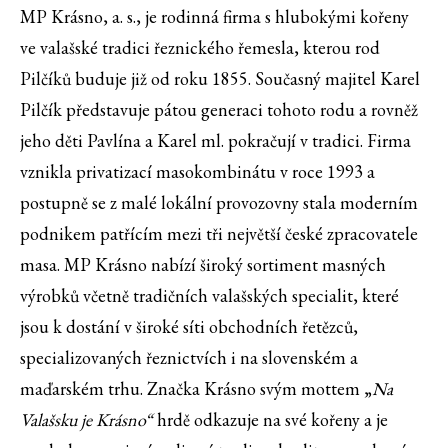
MP Krásno, a. s., je rodinná firma s hlubokými kořeny
ve valašské tradici řeznického řemesla, kterou rod
Pilčíků buduje již od roku 1855. Současný majitel Karel
Pilčík představuje pátou generaci tohoto rodu a rovněž
jeho děti Pavlína a Karel ml. pokračují v tradici. Firma
vznikla privatizací masokombinátu v roce 1993 a
postupně se z malé lokální provozovny stala moderním
podnikem patřícím mezi tři největší české zpracovatele
masa. MP Krásno nabízí široký sortiment masných
výrobků včetně tradičních valašských specialit, které
jsou k dostání v široké síti obchodních řetězců,
specializovaných řeznictvích i na slovenském a
maďarském trhu. Značka Krásno svým mottem „
Na
Valašsku je Krásno“
hrdě odkazuje na své kořeny a je