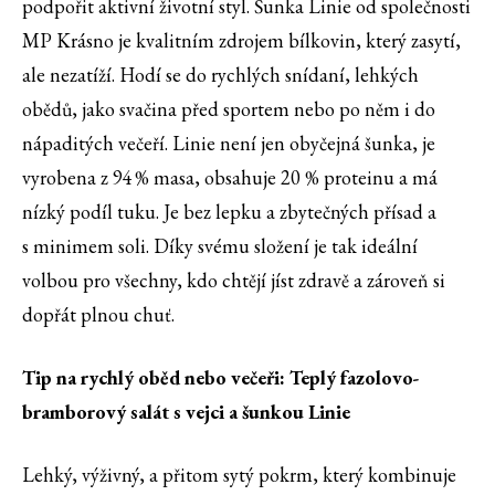
podpořit aktivní životní styl. Šunka Linie od společnosti
MP Krásno je kvalitním zdrojem bílkovin, který zasytí,
ale nezatíží. Hodí se do rychlých snídaní, lehkých
obědů, jako svačina před sportem nebo po něm i do
nápaditých večeří. Linie není jen obyčejná šunka, je
vyrobena z 94 % masa, obsahuje 20 % proteinu a má
nízký podíl tuku. Je bez lepku a zbytečných přísad a
s minimem soli. Díky svému složení je tak ideální
volbou pro všechny, kdo chtějí jíst zdravě a zároveň si
dopřát plnou chuť.
Tip na rychlý oběd nebo večeři: Teplý fazolovo-
bramborový salát s vejci a šunkou Linie
Lehký, výživný, a přitom sytý pokrm, který kombinuje