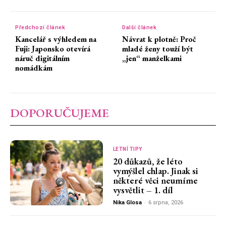
Předchozí článek
Další článek
Kancelář s výhledem na
Návrat k plotně: Proč
Fuji: Japonsko otevírá
mladé ženy touží být
náruč digitálním
„jen“ manželkami
nomádkám
DOPORUČUJEME
LETNÍ TIPY
20 důkazů, že léto
vymýšlel chlap. Jinak si
některé věci neumíme
vysvětlit – 1. díl
Nika Glosa
-
6 srpna, 2026