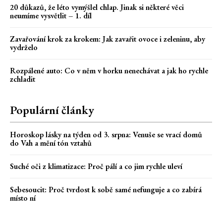
20 důkazů, že léto vymýšlel chlap. Jinak si některé věci
neumíme vysvětlit – 1. díl
Zavařování krok za krokem: Jak zavařit ovoce i zeleninu, aby
vydrželo
Rozpálené auto: Co v něm v horku nenechávat a jak ho rychle
zchladit
Populární články
Horoskop lásky na týden od 3. srpna: Venuše se vrací domů
do Vah a mění tón vztahů
Suché oči z klimatizace: Proč pálí a co jim rychle uleví
Sebesoucit: Proč tvrdost k sobě samé nefunguje a co zabírá
místo ní