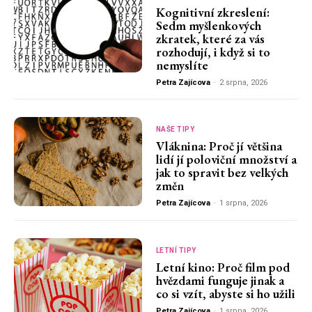
Kognitivní zkreslení:
Sedm myšlenkových
zkratek, které za vás
rozhodují, i když si to
nemyslíte
Petra Zajícova
-
2 srpna, 2026
NAŠE TIPY
Vláknina: Proč jí většina
lidí jí poloviční množství a
jak to spravit bez velkých
změn
Petra Zajícova
-
1 srpna, 2026
LETNÍ TIPY
Letní kino: Proč film pod
hvězdami funguje jinak a
co si vzít, abyste si ho užili
Petra Zajícova
-
1 srpna, 2026