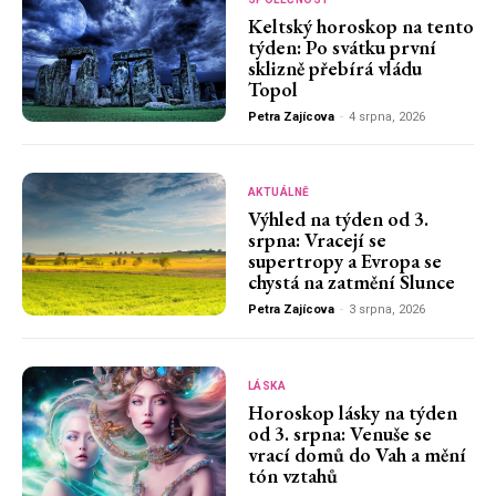
Keltský horoskop na tento
týden: Po svátku první
sklizně přebírá vládu
Topol
Petra Zajícova
-
4 srpna, 2026
AKTUÁLNĚ
Výhled na týden od 3.
srpna: Vracejí se
supertropy a Evropa se
chystá na zatmění Slunce
Petra Zajícova
-
3 srpna, 2026
LÁSKA
Horoskop lásky na týden
od 3. srpna: Venuše se
vrací domů do Vah a mění
tón vztahů