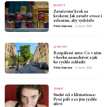
RECEPTY
Zavařování krok za
krokem: Jak zavařit ovoce i
zeleninu, aby vydrželo
Petra Zajícova
-
6 srpna, 2026
LETNÍ TIPY
Rozpálené auto: Co v něm
v horku nenechávat a jak
ho rychle zchladit
Petra Zajícova
-
6 srpna, 2026
ZDRAVÍ
Suché oči z klimatizace:
Proč pálí a co jim rychle
uleví