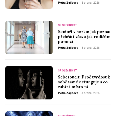
Petra Zajícova
-
5 srpna, 2026
SPOLEČNOST
Senioři v horku: Jak poznat
přehřátí včas a jak rodičům
pomoct
Petra Zajícova
-
5 srpna, 2026
SPOLEČNOST
Sebesoucit: Proč tvrdost k
sobě samé nefunguje a co
zabírá místo ní
Petra Zajícova
-
4 srpna, 2026
SPOLEČNOST