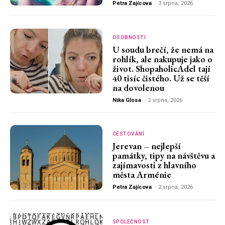
Petra Zajícova
-
3 srpna, 2026
OSOBNOSTI
U soudu brečí, že nemá na
rohlík, ale nakupuje jako o
život. ShopaholicAdel tají
40 tisíc čistého. Už se těší
na dovolenou
Nika Glosa
-
2 srpna, 2026
CESTOVÁNÍ
Jerevan – nejlepší
památky, tipy na návštěvu a
zajímavosti z hlavního
města Arménie
Petra Zajícova
-
2 srpna, 2026
SPOLEČNOST