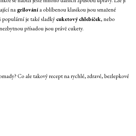
likož se nabízí ještě mnoho dalších způsobů úpravy. Lze ji
ající na
grilování
a oblíbenou klasikou jsou smažené
i populární je také sladký
cuketový chlebíček
, nebo
 nezbytnou přísadou jsou právě cukety.
romady? Co ale takový recept na rychlé, zdravé, bezlepkové