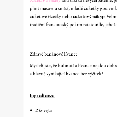
Recepty z cukety
jsou takřka nevyčerpatelné, je
plnit masovou směsí, mladé cuketky jsou vnik
cuketové řízečky nebo
cuketový nákyp
. Velm
tradiční francouzský pokrm ratatouille, jehož
Zdravé banánové lívance
Mysleli jste, že hubnutí a lívance nejdou doh
a hlavně vynikající lívance bez výčitek?
Ingredience:
2 ks vejce