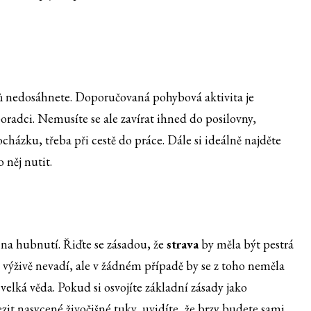
ů nedosáhnete. Doporučovaná pohybová aktivita je
poradci. Nemusíte se ale zavírat ihned do posilovny,
ocházku, třeba při cestě do práce. Dále si ideálně najděte
 něj nutit.
na hubnutí. Řiďte se zásadou, že
strava
by měla být pestrá
 výživě nevadí, ale v žádném případě by se z toho neměla
velká věda. Pokud si osvojíte základní zásady jako
zit nasycené živočišné tuky, uvidíte, že brzy budete sami