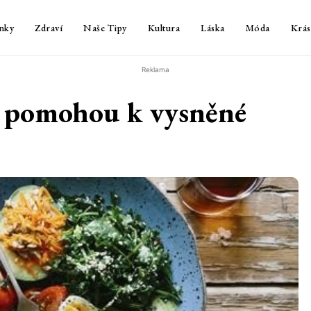
nky
Zdraví
Naše Tipy
Kultura
Láska
Móda
Krás
Reklama
m pomohou k vysněné