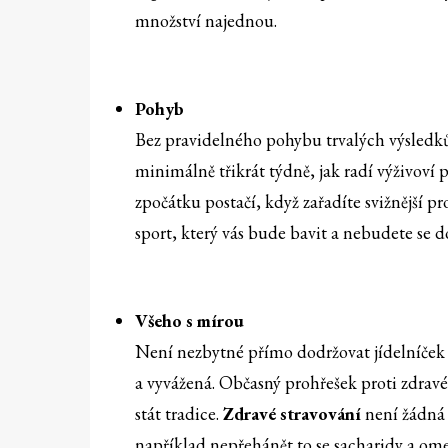
množství najednou.
Pohyb
Bez pravidelného pohybu trvalých výsledk
minimálně třikrát týdně, jak radí výživoví 
zpočátku postačí, když zařadíte svižnější pr
sport, který vás bude bavit a nebudete se do
Všeho s mírou
Není nezbytné přímo dodržovat jídelníček 
a vyvážená. Občasný prohřešek proti zdravé
stát tradice.
Zdravé stravování
není žádná 
například nepřehánět to se sacharidy a ome