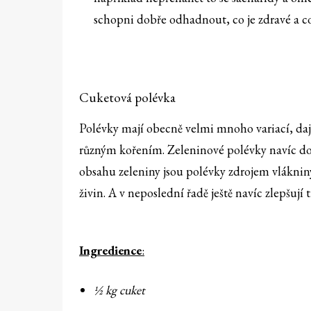
schopni dobře odhadnout, co je zdravé a co
Cuketová polévka
Polévky mají obecně velmi mnoho variací, daj
různým kořením. Zeleninové polévky navíc dob
obsahu zeleniny jsou polévky zdrojem vlákniny
živin. A v neposlední řadě ještě navíc zlepšuj
Ingredience
:
½ kg cuket