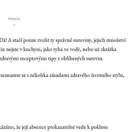
Reklama
'
Dá! A stačí pouze zvolit ty správné suroviny, jejich množství
liže nejste v kuchyni, jako ryba ve vodě, nebo už zkrátka
mi zdravými receptovými tipy z oblíbených surovin.
, seznamte se s několika zásadami zdravého životního stylu,
kázáno, že její absence prokazatelně vede k poklesu