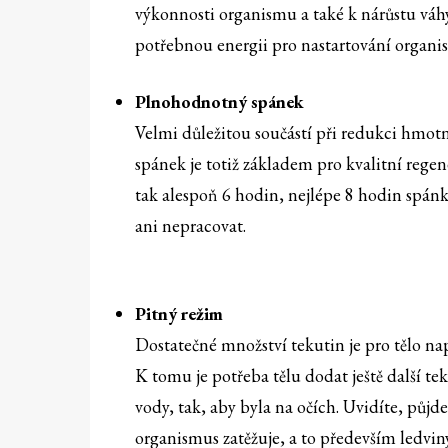
výkonnosti organismu a také k nárůstu váhy
potřebnou energii pro nastartování organ
Plnohodnotný spánek
Velmi důležitou součástí při redukci hmotn
spánek je totiž základem pro kvalitní regen
tak alespoň 6 hodin, nejlépe 8 hodin spán
ani nepracovat.
Pitný režim
Dostatečné množství tekutin je pro tělo nap
K tomu je potřeba tělu dodat ještě další tek
vody, tak, aby byla na očích. Uvidíte, půjd
organismus zatěžuje, a to především ledvin