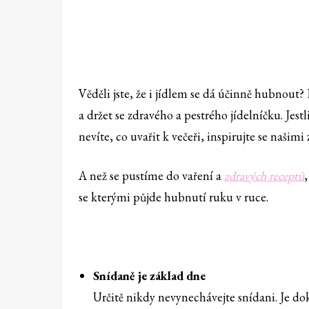
Věděli jste, že i jídlem se dá účinně hubnout? 
a držet se zdravého a pestrého jídelníčku. Jest
nevíte, co uvařit k večeři, inspirujte se naši
A než se pustíme do vaření a
zdravých receptů
se kterými půjde hubnutí ruku v ruce.
Snídaně je základ dne
Určitě nikdy nevynechávejte snídani. Je do