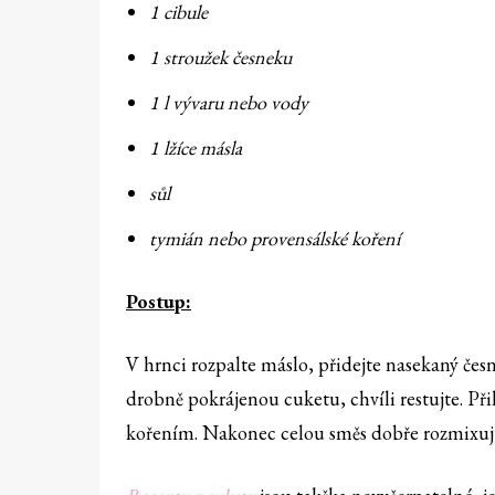
1 cibule
1 stroužek česneku
1 l vývaru nebo vody
1 lžíce másla
sůl
tymián nebo provensálské koření
Postup:
V hrnci rozpalte máslo, přidejte nasekaný česn
drobně pokrájenou cuketu, chvíli restujte. Při
kořením. Nakonec celou směs dobře rozmixuj