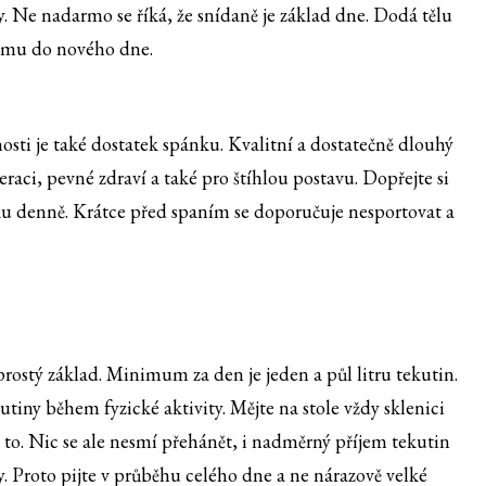
. Ne nadarmo se říká, že snídaně je základ dne. Dodá tělu
ismu do nového dne.
osti je také dostatek spánku. Kvalitní a dostatečně dlouhý
eraci, pevné zdraví a také pro štíhlou postavu. Dopřejte si
ku denně. Krátce před spaním se doporučuje nesportovat a
rostý základ. Minimum za den je jeden a půl litru tekutin.
utiny během fyzické aktivity. Mějte na stole vždy sklenici
e to. Nic se ale nesmí přehánět, i nadměrný příjem tekutin
y. Proto pijte v průběhu celého dne a ne nárazově velké