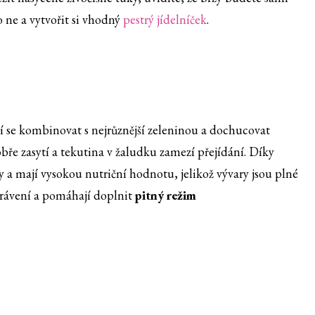
 ne a vytvořit si vhodný
pestrý jídelníček
.
í se kombinovat s nejrůznější zeleninou a dochucovat
ře zasytí a tekutina v žaludku zamezí přejídání. Díky
 a mají vysokou nutriční hodnotu, jelikož vývary jsou plné
í trávení a pomáhají doplnit
pitný režim