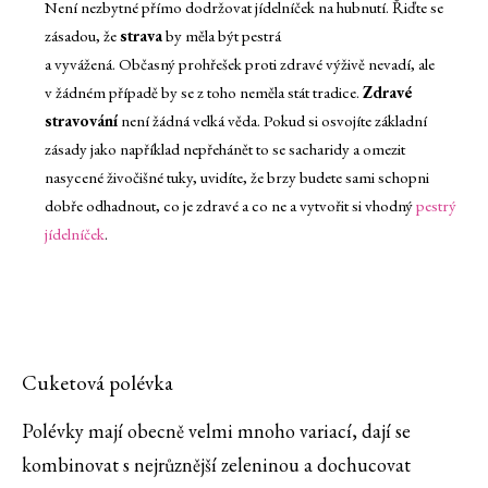
Není nezbytné přímo dodržovat jídelníček na hubnutí. Řiďte se
zásadou, že
strava
by měla být pestrá
a vyvážená. Občasný prohřešek proti zdravé výživě nevadí, ale
v žádném případě by se z toho neměla stát tradice.
Zdravé
stravování
není žádná velká věda. Pokud si osvojíte základní
zásady jako například nepřehánět to se sacharidy a omezit
nasycené živočišné tuky, uvidíte, že brzy budete sami schopni
dobře odhadnout, co je zdravé a co ne a vytvořit si vhodný
pestrý
jídelníček
.
Cuketová polévka
Polévky mají obecně velmi mnoho variací, dají se
kombinovat s nejrůznější zeleninou a dochucovat