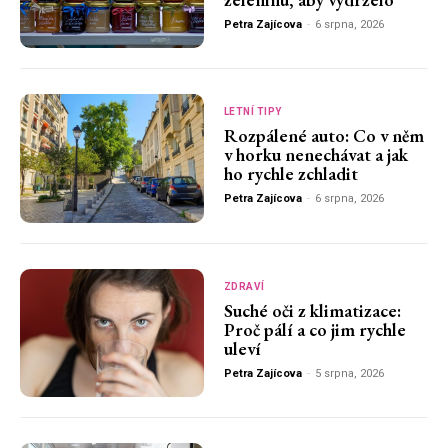
Petra Zajícova
-
6 srpna, 2026
LETNÍ TIPY
Rozpálené auto: Co v něm
v horku nenechávat a jak
ho rychle zchladit
Petra Zajícova
-
6 srpna, 2026
ZDRAVÍ
Suché oči z klimatizace:
Proč pálí a co jim rychle
uleví
Petra Zajícova
-
5 srpna, 2026