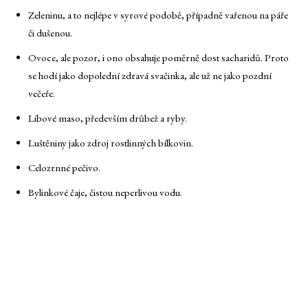
Zeleninu, a to nejlépe v syrové podobě, případně vařenou na páře
či dušenou.
Ovoce, ale pozor, i ono obsahuje poměrně dost sacharidů. Proto
se hodí jako dopolední zdravá svačinka, ale už ne jako pozdní
večeře.
Libové maso, především drůbež a ryby.
Luštěniny jako zdroj rostlinných bílkovin.
Celozrnné pečivo.
Bylinkové čaje, čistou neperlivou vodu.