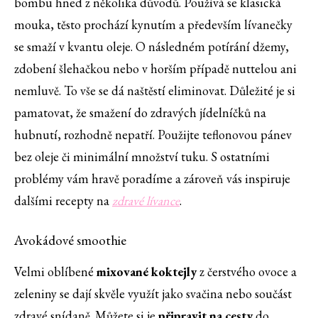
bombu hned z několika důvodů. Používá se klasická
mouka, těsto prochází kynutím a především lívanečky
se smaží v kvantu oleje. O následném potírání džemy,
zdobení šlehačkou nebo v horším případě nuttelou ani
nemluvě. To vše se dá naštěstí eliminovat. Důležité je si
pamatovat, že smažení do zdravých jídelníčků na
hubnutí, rozhodně nepatří. Použijte teflonovou pánev
bez oleje či minimální množství tuku. S ostatními
problémy vám hravě poradíme a zároveň vás inspiruje
dalšími recepty na
zdravé lívance
.
Avokádové smoothie
Velmi oblíbené
mixované koktejly
z čerstvého ovoce a
zeleniny se dají skvěle využít jako svačina nebo součást
zdravé snídaně. Můžete si je
připravit na cesty
do