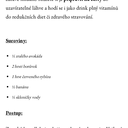
uzavíratelné láhve a hodí se i jako drink plný vitamínů
do redukčních diet či zdravého stravování.
Suroviny:
½ zralého avokáda
2 hrsti borůvek
1 hrst červeného rybízu
½ banánu
½ skleničky vody
Postup: