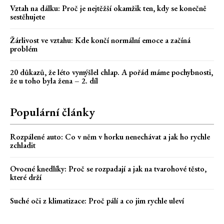
Vztah na dálku: Proč je nejtěžší okamžik ten, kdy se konečně
sestěhujete
Žárlivost ve vztahu: Kde končí normální emoce a začíná
problém
20 důkazů, že léto vymýšlel chlap. A pořád máme pochybnosti,
že u toho byla žena – 2. díl
Populární články
Rozpálené auto: Co v něm v horku nenechávat a jak ho rychle
zchladit
Ovocné knedlíky: Proč se rozpadají a jak na tvarohové těsto,
které drží
Suché oči z klimatizace: Proč pálí a co jim rychle uleví