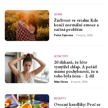
LÁSKA
Žárlivost ve vztahu: Kde
končí normální emoce a
začíná problém
Petra Zajícova
-
9 srpna, 2026
LETNÍ TIPY
20 důkazů, že léto
vymýšlel chlap. A pořád
máme pochybnosti, že u
toho byla žena – 2. díl
Nika Glosa
-
8 srpna, 2026
RECEPTY
Ovocné knedlíky: Proč se