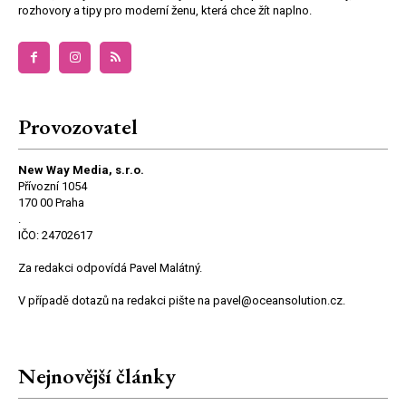
rozhovory a tipy pro moderní ženu, která chce žít naplno.
Provozovatel
New Way Media, s.r.o.
Přívozní 1054
170 00 Praha
.
IČO: 24702617
Za redakci odpovídá Pavel Malátný.
V případě dotazů na redakci pište na pavel@oceansolution.cz.
Nejnovější články