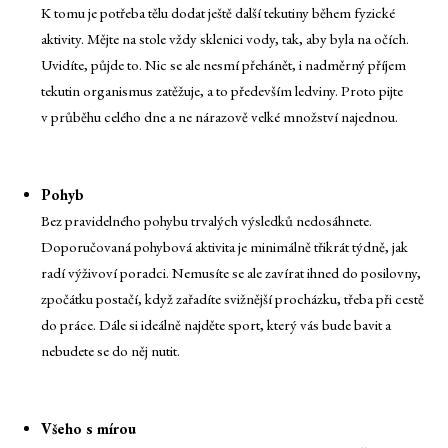
K tomu je potřeba tělu dodat ještě další tekutiny během fyzické
aktivity. Mějte na stole vždy sklenici vody, tak, aby byla na očích.
Uvidíte, půjde to. Nic se ale nesmí přehánět, i nadměrný příjem
tekutin organismus zatěžuje, a to především ledviny. Proto pijte
v průběhu celého dne a ne nárazově velké množství najednou.
Pohyb
Bez pravidelného pohybu trvalých výsledků nedosáhnete.
Doporučovaná pohybová aktivita je minimálně třikrát týdně, jak
radí výživoví poradci. Nemusíte se ale zavírat ihned do posilovny,
zpočátku postačí, když zařadíte svižnější procházku, třeba při cestě
do práce. Dále si ideálně najděte sport, který vás bude bavit a
nebudete se do něj nutit.
Všeho s mírou