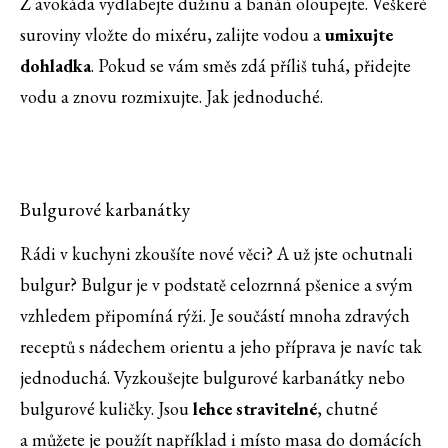
Z avokáda vydlabejte dužinu a banán oloupejte. Veškeré
suroviny vložte do mixéru, zalijte vodou a
umixujte
dohladka
. Pokud se vám směs zdá příliš tuhá, přidejte
vodu a znovu rozmixujte. Jak jednoduché.
Bulgurové karbanátky
Rádi v kuchyni zkoušíte nové věci? A už jste ochutnali
bulgur? Bulgur je v podstatě celozrnná pšenice a svým
vzhledem připomíná rýži. Je součástí mnoha zdravých
receptů s nádechem orientu a jeho příprava je navíc tak
jednoduchá. Vyzkoušejte bulgurové karbanátky nebo
bulgurové kuličky. Jsou
lehce stravitelné
, chutné
a můžete je použít například i místo masa do domácích