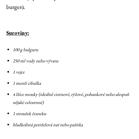
burgerů.
Suroviny:
100 g bulguru
250 ml vody nebo vývaru
1 vejce
1 menší cibulka
4 lžíce mouky (ideálně cizrnové, rýžové, pohankové nebo alespoň
nějaké celozrnné)
1 stroužek česneku
hladkolistá petrželová nať nebo pažitka