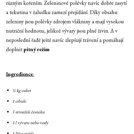
různým kořením. Zeleninové polévky navíc dobře zasytí
a tekutina v žaludku zamezí přejídání. Díky obsahu
zeleniny jsou polévky zdrojem vlákniny a mají vysokou
nutriční hodnotu, jelikož vývary jsou plné živin. A v
neposlední řadě ještě navíc zlepšují trávení a pomáhají
doplnit
pitný režim
Ingredience
:
½ kg cuket
1 cibule
1 stroužek česneku
1 l vývaru nebo vody
1 lžíce másla