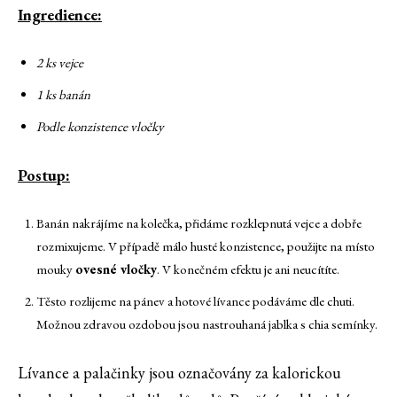
Ingredience:
2 ks vejce
1 ks banán
Podle konzistence vločky
Postup:
Banán nakrájíme na kolečka, přidáme rozklepnutá vejce a dobře
rozmixujeme. V případě málo husté konzistence, použijte na místo
mouky
ovesné vločky
. V konečném efektu je ani neucítíte.
Těsto rozlijeme na pánev a hotové lívance podáváme dle chuti.
Možnou zdravou ozdobou jsou nastrouhaná jablka s chia semínky.
Lívance a palačinky jsou označovány za kalorickou