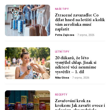
NAŠE TIPY
Ztracené zavazadlo: Co
dělat hned na letišti a kolik
vám aerolinka musí
zaplatit
Petra Zajícova
-
7 srpna, 2026
LETNÍ TIPY
20 důkazů, že léto
vymýšlel chlap. Jinak si
některé věci neumíme
vysvětlit – 1. díl
Nika Glosa
-
7 srpna, 2026
RECEPTY
Zavařování krok za
krokem: Jak zavařit ovoce i
zeleninu, aby vydrželo