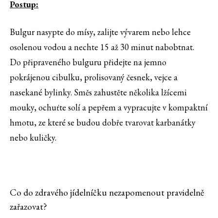
Postup:
Bulgur nasypte do mísy, zalijte vývarem nebo lehce
osolenou vodou a nechte 15 až 30 minut nabobtnat.
Do připraveného bulguru přidejte na jemno
pokrájenou cibulku, prolisovaný česnek, vejce a
nasekané bylinky. Směs zahustěte několika lžícemi
mouky, ochuťte solí a pepřem a vypracujte v kompaktní
hmotu, ze které se budou dobře tvarovat karbanátky
nebo kuličky.
Co do zdravého jídelníčku nezapomenout pravidelně
zařazovat?