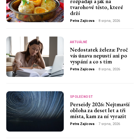
rozpadají a jak na
tvarohové těsto, které
drží
Petra Zajícova
-
8 srpna, 2026
AKTUÁLNĚ
Nedostatek železa: Proč
vás únava nepustí ani po
vyspání a co s tím
Petra Zajícova
-
8 srpna, 2026
SPOLEČNOST
Perseidy 2026: Nejtmavší
obloha za deset let a tři
místa, kam za ní vyrazit
Petra Zajícova
-
7 srpna, 2026