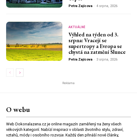
Petra Zajícova
-
4 srpna, 2026
AKTUÁLNĚ
Výhled na týden od 3.
srpna: Vracejí se
supertropy a Evropa se
chystá na zatmění Slunce
Petra Zajícova
-
3 srpna, 2026
Reklama
O webu
Web Dokonalazena.cz je online magazín zaměřený na ženy všech
věkových kategorií. Nabízí inspiraci v oblasti životního stylu, zdraví,
vztahů, módy i osobního rozvoje. Každý den přináší nové články,