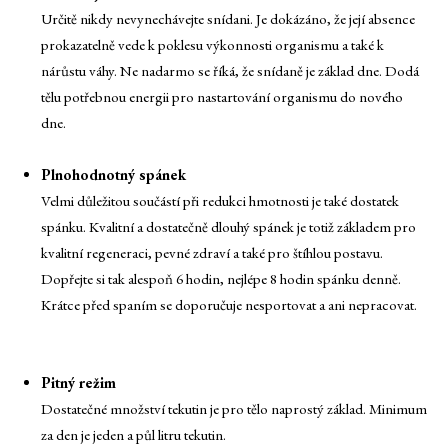
Určitě nikdy nevynechávejte snídani. Je dokázáno, že její absence
prokazatelně vede k poklesu výkonnosti organismu a také k
nárůstu váhy. Ne nadarmo se říká, že snídaně je základ dne. Dodá
tělu potřebnou energii pro nastartování organismu do nového
dne.
Plnohodnotný spánek
Velmi důležitou součástí při redukci hmotnosti je také dostatek
spánku. Kvalitní a dostatečně dlouhý spánek je totiž základem pro
kvalitní regeneraci, pevné zdraví a také pro štíhlou postavu.
Dopřejte si tak alespoň 6 hodin, nejlépe 8 hodin spánku denně.
Krátce před spaním se doporučuje nesportovat a ani nepracovat.
Pitný režim
Dostatečné množství tekutin je pro tělo naprostý základ. Minimum
za den je jeden a půl litru tekutin.