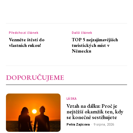
Předchozí článek
Další článek
Vezměte štěstí do
TOP 5 nejzajímavějších
vlastních rukou!
turistických míst v
Německu
DOPORUČUJEME
LÁSKA
Vztah na dálku: Proč je
nejtěžší okamžik ten, kdy
se konečně sestěhujete
Petra Zajícova
-
9 srpna, 2026