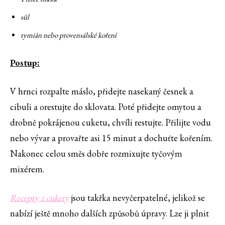
sůl
tymián nebo provensálské koření
Postup:
V hrnci rozpalte máslo, přidejte nasekaný česnek a
cibuli a orestujte do sklovata. Poté přidejte omytou a
drobně pokrájenou cuketu, chvíli restujte. Přilijte vodu
nebo vývar a provařte asi 15 minut a dochuťte kořením.
Nakonec celou směs dobře rozmixujte tyčovým
mixérem.
Recepty z cukety
jsou takřka nevyčerpatelné, jelikož se
nabízí ještě mnoho dalších způsobů úpravy. Lze ji plnit