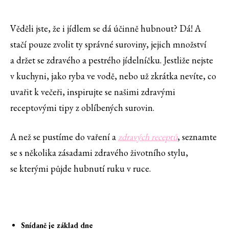
Věděli jste, že i jídlem se dá účinně hubnout? Dá! A
stačí pouze zvolit ty správné suroviny, jejich množství
a držet se zdravého a pestrého jídelníčku. Jestliže nejste
v kuchyni, jako ryba ve vodě, nebo už zkrátka nevíte, co
uvařit k večeři, inspirujte se našimi zdravými
receptovými tipy z oblíbených surovin.
A než se pustíme do vaření a
zdravých receptů
, seznamte
se s několika zásadami zdravého životního stylu,
se kterými půjde hubnutí ruku v ruce.
Snídaně je základ dne