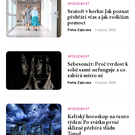
SPOLEČNOST
Senioři v horku: Jak poznat
přehřátí včas a jak rodičům
pomoct
Petra Zajícova
-
5 srpna, 2026
SPOLEČNOST
Sebesoucit: Proč tvrdost k
sobě samé nefunguje a co
zabírá místo ní
Petra Zajícova
-
4 srpna, 2026
SPOLEČNOST
Keltský horoskop na tento
týden: Po svátku první
sklizně přebírá vládu
Topol