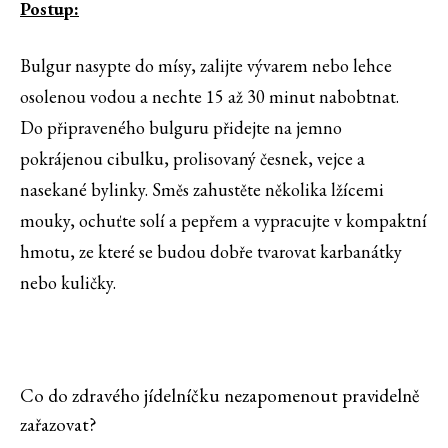
Postup:
Bulgur nasypte do mísy, zalijte vývarem nebo lehce
osolenou vodou a nechte 15 až 30 minut nabobtnat.
Do připraveného bulguru přidejte na jemno
pokrájenou cibulku, prolisovaný česnek, vejce a
nasekané bylinky. Směs zahustěte několika lžícemi
mouky, ochuťte solí a pepřem a vypracujte v kompaktní
hmotu, ze které se budou dobře tvarovat karbanátky
nebo kuličky.
Co do zdravého jídelníčku nezapomenout pravidelně
zařazovat?