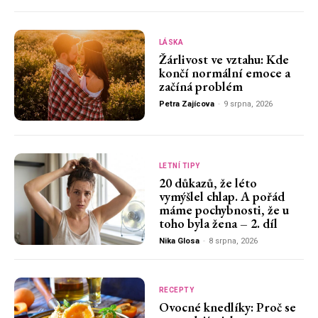
LÁSKA
Žárlivost ve vztahu: Kde
končí normální emoce a
začíná problém
Petra Zajícova
-
9 srpna, 2026
LETNÍ TIPY
20 důkazů, že léto
vymýšlel chlap. A pořád
máme pochybnosti, že u
toho byla žena – 2. díl
Nika Glosa
-
8 srpna, 2026
RECEPTY
Ovocné knedlíky: Proč se