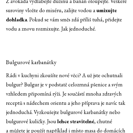
Z avokáda vydlabejte dužinu a banán oloupejte. Veškeré
suroviny vložte do mixéru, zalijte vodou a
umixujte
dohladka
. Pokud se vám směs zdá příliš tuhá, přidejte
vodu a znovu rozmixujte. Jak jednoduché.
Bulgurové karbanátky
Rádi v kuchyni zkoušíte nové věci? A už jste ochutnali
bulgur? Bulgur je v podstatě celozrnná pšenice a svým
vzhledem připomíná rýži. Je součástí mnoha zdravých
receptů s nádechem orientu a jeho příprava je navíc tak
jednoduchá. Vyzkoušejte bulgurové karbanátky nebo
bulgurové kuličky. Jsou
lehce stravitelné
, chutné
a můžete je použít například i místo masa do domácích