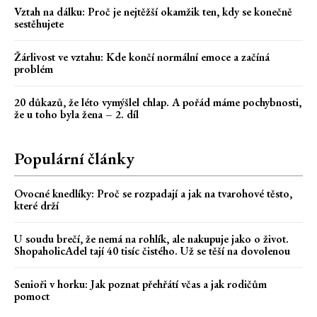
Vztah na dálku: Proč je nejtěžší okamžik ten, kdy se konečně
sestěhujete
Žárlivost ve vztahu: Kde končí normální emoce a začíná
problém
20 důkazů, že léto vymýšlel chlap. A pořád máme pochybnosti,
že u toho byla žena – 2. díl
Populární články
Ovocné knedlíky: Proč se rozpadají a jak na tvarohové těsto,
které drží
U soudu brečí, že nemá na rohlík, ale nakupuje jako o život.
ShopaholicAdel tají 40 tisíc čistého. Už se těší na dovolenou
Senioři v horku: Jak poznat přehřátí včas a jak rodičům
pomoct