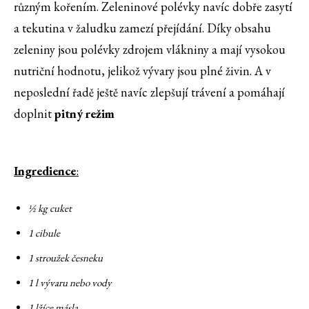
různým kořením. Zeleninové polévky navíc dobře zasytí
a tekutina v žaludku zamezí přejídání. Díky obsahu
zeleniny jsou polévky zdrojem vlákniny a mají vysokou
nutriční hodnotu, jelikož vývary jsou plné živin. A v
neposlední řadě ještě navíc zlepšují trávení a pomáhají
doplnit
pitný režim
Ingredience
:
½ kg cuket
1 cibule
1 stroužek česneku
1 l vývaru nebo vody
1 lžíce másla