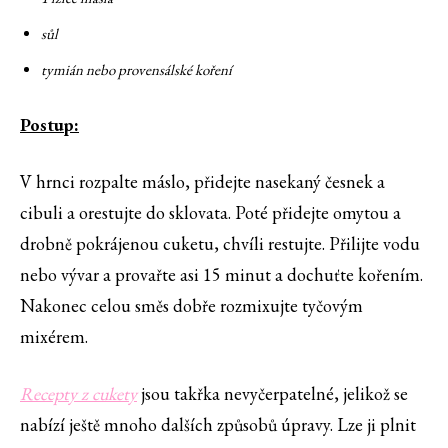
sůl
tymián nebo provensálské koření
Postup:
V hrnci rozpalte máslo, přidejte nasekaný česnek a
cibuli a orestujte do sklovata. Poté přidejte omytou a
drobně pokrájenou cuketu, chvíli restujte. Přilijte vodu
nebo vývar a provařte asi 15 minut a dochuťte kořením.
Nakonec celou směs dobře rozmixujte tyčovým
mixérem.
Recepty z cukety
jsou takřka nevyčerpatelné, jelikož se
nabízí ještě mnoho dalších způsobů úpravy. Lze ji plnit