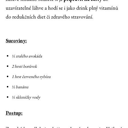
uzavíratelné láhve a hodí se i jako drink plný vitamínů
do redukčních diet či zdravého stravování.
Suroviny:
½ zralého avokáda
2 hrsti borůvek
1 hrst červeného rybízu
½ banánu
½ skleničky vody
Postup: