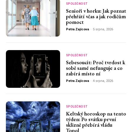
SPOLEČNOST
Senioři v horku: Jak poznat
přehřátí včas a jak rodičům
pomoct
Petra Zajícova
-
5 srpna, 2026
SPOLEČNOST
Sebesoucit: Proč tvrdost k
sobě samé nefunguje a co
zabírá místo ní
Petra Zajícova
-
4 srpna, 2026
SPOLEČNOST
Keltský horoskop na tento
týden: Po svátku první
sklizně přebírá vládu
Topol