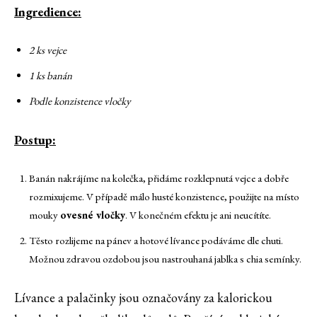
Ingredience:
2 ks vejce
1 ks banán
Podle konzistence vločky
Postup:
Banán nakrájíme na kolečka, přidáme rozklepnutá vejce a dobře
rozmixujeme. V případě málo husté konzistence, použijte na místo
mouky
ovesné vločky
. V konečném efektu je ani neucítíte.
Těsto rozlijeme na pánev a hotové lívance podáváme dle chuti.
Možnou zdravou ozdobou jsou nastrouhaná jablka s chia semínky.
Lívance a palačinky jsou označovány za kalorickou