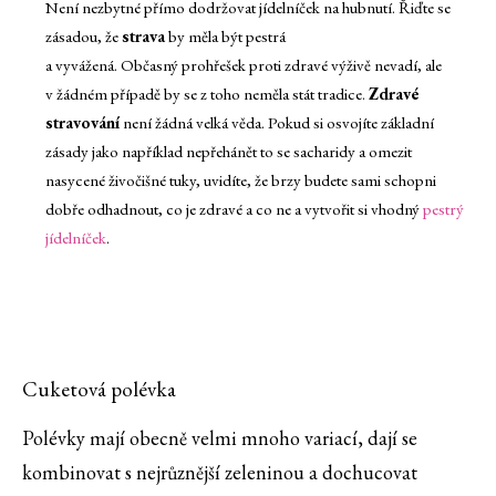
Není nezbytné přímo dodržovat jídelníček na hubnutí. Řiďte se
zásadou, že
strava
by měla být pestrá
a vyvážená. Občasný prohřešek proti zdravé výživě nevadí, ale
v žádném případě by se z toho neměla stát tradice.
Zdravé
stravování
není žádná velká věda. Pokud si osvojíte základní
zásady jako například nepřehánět to se sacharidy a omezit
nasycené živočišné tuky, uvidíte, že brzy budete sami schopni
dobře odhadnout, co je zdravé a co ne a vytvořit si vhodný
pestrý
jídelníček
.
Cuketová polévka
Polévky mají obecně velmi mnoho variací, dají se
kombinovat s nejrůznější zeleninou a dochucovat