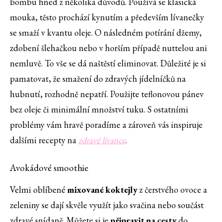
bombu hned z několika důvodů. Používá se klasická
mouka, těsto prochází kynutím a především lívanečky
se smaží v kvantu oleje. O následném potírání džemy,
zdobení šlehačkou nebo v horším případě nuttelou ani
nemluvě. To vše se dá naštěstí eliminovat. Důležité je si
pamatovat, že smažení do zdravých jídelníčků na
hubnutí, rozhodně nepatří. Použijte teflonovou pánev
bez oleje či minimální množství tuku. S ostatními
problémy vám hravě poradíme a zároveň vás inspiruje
dalšími recepty na
zdravé lívance
.
Avokádové smoothie
Velmi oblíbené
mixované koktejly
z čerstvého ovoce a
zeleniny se dají skvěle využít jako svačina nebo součást
zdravé snídaně. Můžete si je
připravit na cesty
do