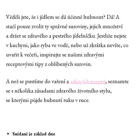
Věděli jste, že i jídlem se dá účinně hubnout? Dá! A
stačí pouze zvolit ty správné suroviny, jejich množství
a držet se zdravého a pestrého jídelníčku. Jestliže nejste
v kuchyni, jako ryba ve vodě, nebo už zkrátka nevíte, co
uvařit k večeři, inspirujte se našimi zdravými
receptovými tipy z oblíbených surovin.
A než se pustíme do vaření a
zdravých receptů
, seznamte
se s několika zásadami zdravého životního stylu,
se kterými půjde hubnutí ruku v ruce.
Snídaně je základ dne