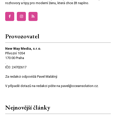
rozhovory a tipy pro moderní ženu, která chce žít naplno.
Provozovatel
New Way Media, s.r.o.
Přívozní 1054
170 00 Praha
.
IČO: 24702617
Za redakci odpovídá Pavel Malátný.
V případě dotazů na redakci pište na pavel@oceansolution.cz.
Nejnovější články