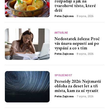
rozpadají a jak na
tvarohové těsto, které
drží
Petra Zajícova
-
8 srpna, 2026
AKTUÁLNĚ
Nedostatek železa: Proč
vás únava nepustí ani po
vyspání a co s tím
Petra Zajícova
-
8 srpna, 2026
SPOLEČNOST
Perseidy 2026: Nejtmavší
obloha za deset let a tři
místa, kam za ní vyrazit
Petra Zajícova
-
7 srpna, 2026