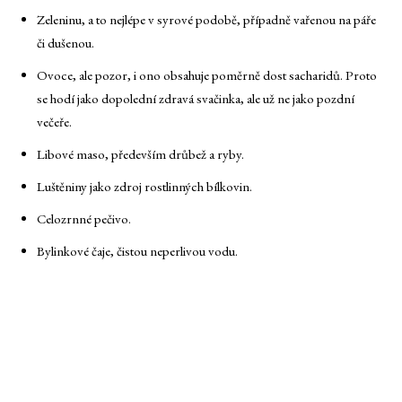
Zeleninu, a to nejlépe v syrové podobě, případně vařenou na páře
či dušenou.
Ovoce, ale pozor, i ono obsahuje poměrně dost sacharidů. Proto
se hodí jako dopolední zdravá svačinka, ale už ne jako pozdní
večeře.
Libové maso, především drůbež a ryby.
Luštěniny jako zdroj rostlinných bílkovin.
Celozrnné pečivo.
Bylinkové čaje, čistou neperlivou vodu.