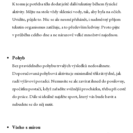
K tomu je potřeba tělu dodat ještě další tekutiny během fyzické
aktivity. Mějte na stole vždy sklenici vody, tak, aby byla na očích.
Uvidíte, půjde to. Nic se ale nesmí přehánět, i nadměrný příjem
tekutin organismus zatěžuje, a to především ledviny. Proto pijte
v průběhu celého dne a ne nárazově velké množství najednou.
Pohyb
Bez pravidelného pohybu trvalých výsledků nedosáhnete.
Doporučovaná pohybová aktivita je minimálně třikrát týdně, jak
radí výživoví poradci. Nemusíte se ale zavírat ihned do posilovny,
zpočátku postačí, když zařadíte svižnější procházku, třeba při cestě
do práce. Dále si ideálně najděte sport, který vás bude bavit a
nebudete se do něj nutit.
Všeho s mírou