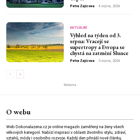
Petra Zajícova
-
4 srpna, 2026
AKTUÁLNĚ
Výhled na týden od 3.
srpna: Vracejí se
supertropy a Evropa se
chystá na zatmění Slunce
Petra Zajícova
-
3 srpna, 2026
Reklama
O webu
Web Dokonalazena.cz je online magazín zaměřený na ženy všech
věkových kategorií. Nabízí inspiraci v oblasti životního stylu, zdraví,
vztahů, módy i osobního rozvoje. Každý den přináší nové články,