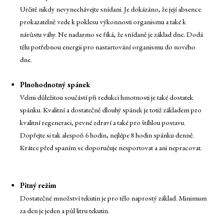
Určitě nikdy nevynechávejte snídani. Je dokázáno, že její absence
prokazatelně vede k poklesu výkonnosti organismu a také k
nárůstu váhy. Ne nadarmo se říká, že snídaně je základ dne. Dodá
tělu potřebnou energii pro nastartování organismu do nového
dne.
Plnohodnotný spánek
Velmi důležitou součástí při redukci hmotnosti je také dostatek
spánku. Kvalitní a dostatečně dlouhý spánek je totiž základem pro
kvalitní regeneraci, pevné zdraví a také pro štíhlou postavu.
Dopřejte si tak alespoň 6 hodin, nejlépe 8 hodin spánku denně.
Krátce před spaním se doporučuje nesportovat a ani nepracovat.
Pitný režim
Dostatečné množství tekutin je pro tělo naprostý základ. Minimum
za den je jeden a půl litru tekutin.