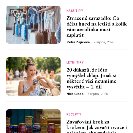
NAŠE TIPY
Ztracené zavazadlo: Co
dělat hned na letišti a kolik
vám aerolinka musí
zaplatit
Petra Zajícova
-
7 srpna, 2026
LETNÍ TIPY
20 důkazů, že léto
vymýšlel chlap. Jinak si
některé věci neumíme
vysvětlit – 1. díl
Nika Glosa
-
7 srpna, 2026
RECEPTY
Zavařování krok za
krokem: Jak zavařit ovoce i
zeleninu, aby vydrželo