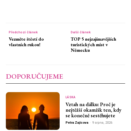
Předchozí článek
Další článek
Vezměte štěstí do
TOP 5 nejzajímavějších
vlastních rukou!
turistických míst v
Německu
DOPORUČUJEME
LÁSKA
Vztah na dálku: Proč je
nejtěžší okamžik ten, kdy
se konečně sestěhujete
Petra Zajícova
-
9 srpna, 2026