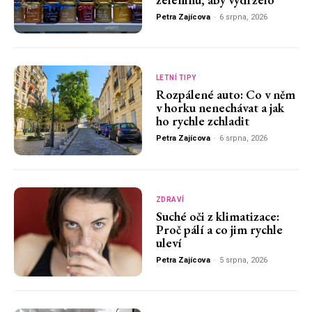
Petra Zajícova
-
6 srpna, 2026
LETNÍ TIPY
Rozpálené auto: Co v něm
v horku nenechávat a jak
ho rychle zchladit
Petra Zajícova
-
6 srpna, 2026
ZDRAVÍ
Suché oči z klimatizace:
Proč pálí a co jim rychle
uleví
Petra Zajícova
-
5 srpna, 2026