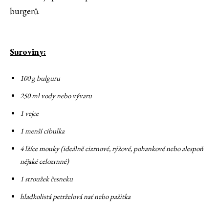
burgerů.
Suroviny:
100 g bulguru
250 ml vody nebo vývaru
1 vejce
1 menší cibulka
4 lžíce mouky (ideálně cizrnové, rýžové, pohankové nebo alespoň
nějaké celozrnné)
1 stroužek česneku
hladkolistá petrželová nať nebo pažitka