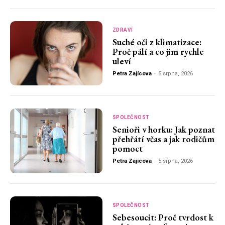
ZDRAVÍ
Suché oči z klimatizace:
Proč pálí a co jim rychle
uleví
Petra Zajícova
-
5 srpna, 2026
SPOLEČNOST
Senioři v horku: Jak poznat
přehřátí včas a jak rodičům
pomoct
Petra Zajícova
-
5 srpna, 2026
SPOLEČNOST
Sebesoucit: Proč tvrdost k