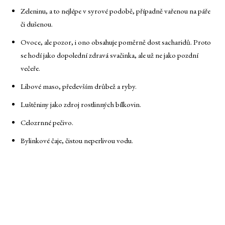
Zeleninu, a to nejlépe v syrové podobě, případně vařenou na páře
či dušenou.
Ovoce, ale pozor, i ono obsahuje poměrně dost sacharidů. Proto
se hodí jako dopolední zdravá svačinka, ale už ne jako pozdní
večeře.
Libové maso, především drůbež a ryby.
Luštěniny jako zdroj rostlinných bílkovin.
Celozrnné pečivo.
Bylinkové čaje, čistou neperlivou vodu.