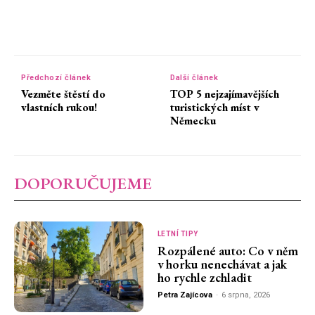
Předchozí článek
Další článek
Vezměte štěstí do
TOP 5 nejzajímavějších
vlastních rukou!
turistických míst v
Německu
DOPORUČUJEME
LETNÍ TIPY
Rozpálené auto: Co v něm
v horku nenechávat a jak
ho rychle zchladit
Petra Zajícova
-
6 srpna, 2026