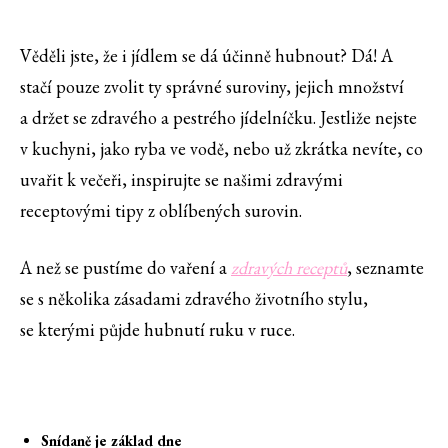
Věděli jste, že i jídlem se dá účinně hubnout? Dá! A
stačí pouze zvolit ty správné suroviny, jejich množství
a držet se zdravého a pestrého jídelníčku. Jestliže nejste
v kuchyni, jako ryba ve vodě, nebo už zkrátka nevíte, co
uvařit k večeři, inspirujte se našimi zdravými
receptovými tipy z oblíbených surovin.
A než se pustíme do vaření a
zdravých receptů
, seznamte
se s několika zásadami zdravého životního stylu,
se kterými půjde hubnutí ruku v ruce.
Snídaně je základ dne