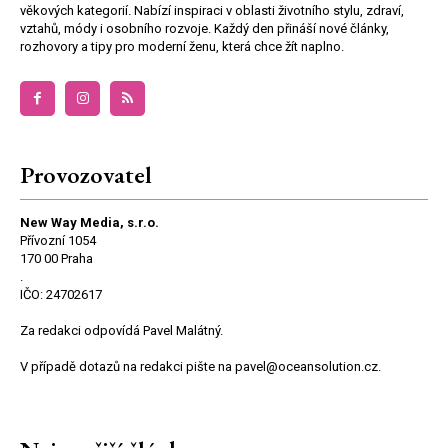
věkových kategorií. Nabízí inspiraci v oblasti životního stylu, zdraví,
vztahů, módy i osobního rozvoje. Každý den přináší nové články,
rozhovory a tipy pro moderní ženu, která chce žít naplno.
Provozovatel
New Way Media, s.r.o.
Přívozní 1054
170 00 Praha
.
IČO: 24702617
Za redakci odpovídá Pavel Malátný.
V případě dotazů na redakci pište na pavel@oceansolution.cz.