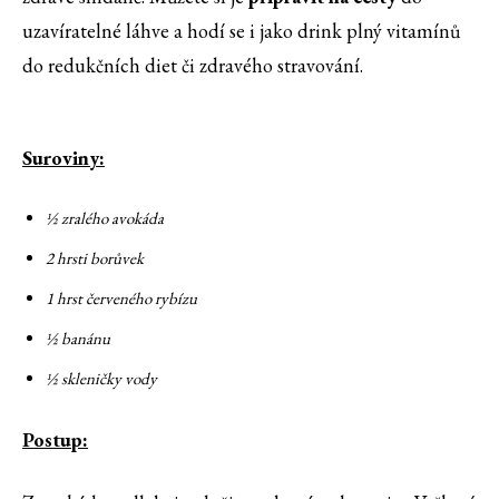
uzavíratelné láhve a hodí se i jako drink plný vitamínů
do redukčních diet či zdravého stravování.
Suroviny:
½ zralého avokáda
2 hrsti borůvek
1 hrst červeného rybízu
½ banánu
½ skleničky vody
Postup: