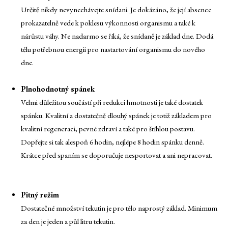
Určitě nikdy nevynechávejte snídani. Je dokázáno, že její absence
prokazatelně vede k poklesu výkonnosti organismu a také k
nárůstu váhy. Ne nadarmo se říká, že snídaně je základ dne. Dodá
tělu potřebnou energii pro nastartování organismu do nového
dne.
Plnohodnotný spánek
Velmi důležitou součástí při redukci hmotnosti je také dostatek
spánku. Kvalitní a dostatečně dlouhý spánek je totiž základem pro
kvalitní regeneraci, pevné zdraví a také pro štíhlou postavu.
Dopřejte si tak alespoň 6 hodin, nejlépe 8 hodin spánku denně.
Krátce před spaním se doporučuje nesportovat a ani nepracovat.
Pitný režim
Dostatečné množství tekutin je pro tělo naprostý základ. Minimum
za den je jeden a půl litru tekutin.