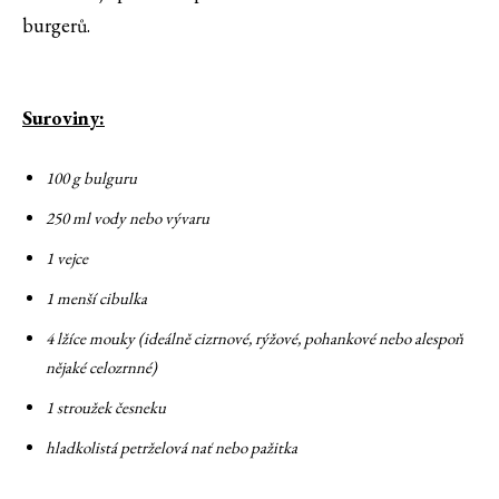
burgerů.
Suroviny:
100 g bulguru
250 ml vody nebo vývaru
1 vejce
1 menší cibulka
4 lžíce mouky (ideálně cizrnové, rýžové, pohankové nebo alespoň
nějaké celozrnné)
1 stroužek česneku
hladkolistá petrželová nať nebo pažitka