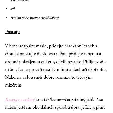
sůl
tymián nebo provensálské koření
Postup:
V hrnci rozpalte máslo, přidejte nasekaný česnek a
cibuli a orestujte do sklovata. Poté přidejte omytou a
drobně pokrájenou cuketu, chvíli restujte. Přilijte vodu
nebo vývar a provařte asi 15 minut a dochuťte kořením.
Nakonec celou směs dobře rozmixujte tyčovým
mixérem.
Recepty z cukety
jsou takřka nevyčerpatelné, jelikož se
nabízí ještě mnoho dalších způsobů úpravy. Lze ji plnit