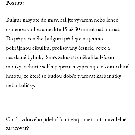
Postup:
Bulgur nasypte do mísy, zalijte vývarem nebo lehce
osolenou vodou a nechte 15 až 30 minut nabobtnat.
Do připraveného bulguru přidejte na jemno
pokrájenou cibulku, prolisovaný česnek, vejce a
nasekané bylinky. Směs zahustěte několika lžícemi
mouky, ochuťte solí a pepřem a vypracujte v kompaktní
hmotu, ze které se budou dobře tvarovat karbanátky
nebo kuličky.
Co do zdravého jídelníčku nezapomenout pravidelně
zařazovat?