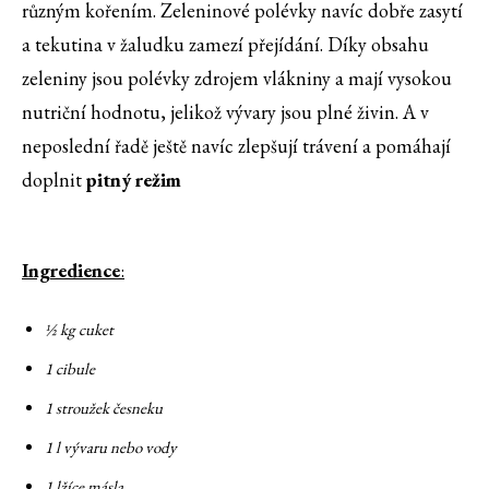
různým kořením. Zeleninové polévky navíc dobře zasytí
a tekutina v žaludku zamezí přejídání. Díky obsahu
zeleniny jsou polévky zdrojem vlákniny a mají vysokou
nutriční hodnotu, jelikož vývary jsou plné živin. A v
neposlední řadě ještě navíc zlepšují trávení a pomáhají
doplnit
pitný režim
Ingredience
:
½ kg cuket
1 cibule
1 stroužek česneku
1 l vývaru nebo vody
1 lžíce másla