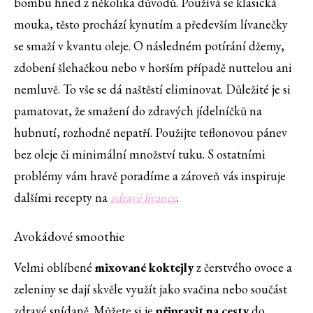
bombu hned z několika důvodů. Používá se klasická
mouka, těsto prochází kynutím a především lívanečky
se smaží v kvantu oleje. O následném potírání džemy,
zdobení šlehačkou nebo v horším případě nuttelou ani
nemluvě. To vše se dá naštěstí eliminovat. Důležité je si
pamatovat, že smažení do zdravých jídelníčků na
hubnutí, rozhodně nepatří. Použijte teflonovou pánev
bez oleje či minimální množství tuku. S ostatními
problémy vám hravě poradíme a zároveň vás inspiruje
dalšími recepty na
zdravé lívance
.
Avokádové smoothie
Velmi oblíbené
mixované koktejly
z čerstvého ovoce a
zeleniny se dají skvěle využít jako svačina nebo součást
zdravé snídaně. Můžete si je
připravit na cesty
do