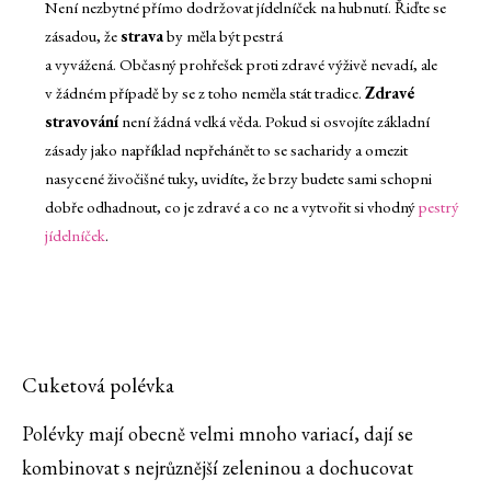
Není nezbytné přímo dodržovat jídelníček na hubnutí. Řiďte se
zásadou, že
strava
by měla být pestrá
a vyvážená. Občasný prohřešek proti zdravé výživě nevadí, ale
v žádném případě by se z toho neměla stát tradice.
Zdravé
stravování
není žádná velká věda. Pokud si osvojíte základní
zásady jako například nepřehánět to se sacharidy a omezit
nasycené živočišné tuky, uvidíte, že brzy budete sami schopni
dobře odhadnout, co je zdravé a co ne a vytvořit si vhodný
pestrý
jídelníček
.
Cuketová polévka
Polévky mají obecně velmi mnoho variací, dají se
kombinovat s nejrůznější zeleninou a dochucovat