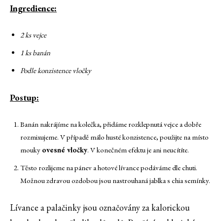
Ingredience:
2 ks vejce
1 ks banán
Podle konzistence vločky
Postup:
Banán nakrájíme na kolečka, přidáme rozklepnutá vejce a dobře
rozmixujeme. V případě málo husté konzistence, použijte na místo
mouky
ovesné vločky
. V konečném efektu je ani neucítíte.
Těsto rozlijeme na pánev a hotové lívance podáváme dle chuti.
Možnou zdravou ozdobou jsou nastrouhaná jablka s chia semínky.
Lívance a palačinky jsou označovány za kalorickou