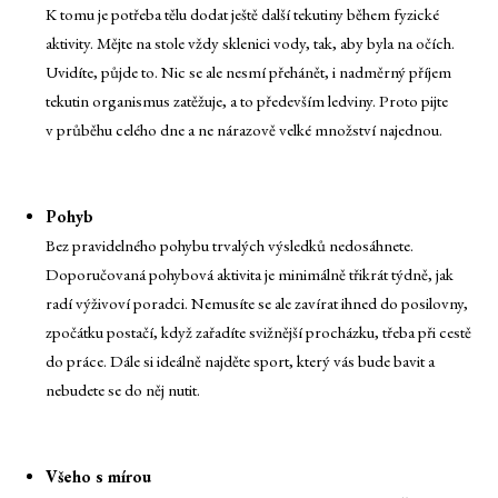
K tomu je potřeba tělu dodat ještě další tekutiny během fyzické
aktivity. Mějte na stole vždy sklenici vody, tak, aby byla na očích.
Uvidíte, půjde to. Nic se ale nesmí přehánět, i nadměrný příjem
tekutin organismus zatěžuje, a to především ledviny. Proto pijte
v průběhu celého dne a ne nárazově velké množství najednou.
Pohyb
Bez pravidelného pohybu trvalých výsledků nedosáhnete.
Doporučovaná pohybová aktivita je minimálně třikrát týdně, jak
radí výživoví poradci. Nemusíte se ale zavírat ihned do posilovny,
zpočátku postačí, když zařadíte svižnější procházku, třeba při cestě
do práce. Dále si ideálně najděte sport, který vás bude bavit a
nebudete se do něj nutit.
Všeho s mírou