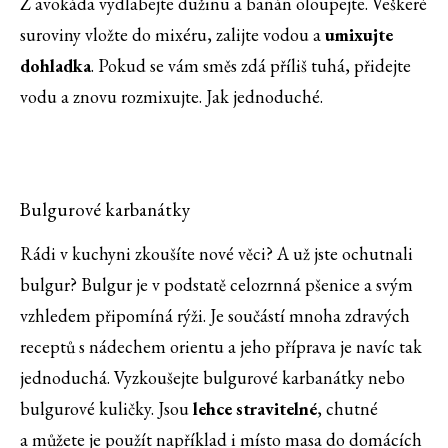
Z avokáda vydlabejte dužinu a banán oloupejte. Veškeré
suroviny vložte do mixéru, zalijte vodou a
umixujte
dohladka
. Pokud se vám směs zdá příliš tuhá, přidejte
vodu a znovu rozmixujte. Jak jednoduché.
Bulgurové karbanátky
Rádi v kuchyni zkoušíte nové věci? A už jste ochutnali
bulgur? Bulgur je v podstatě celozrnná pšenice a svým
vzhledem připomíná rýži. Je součástí mnoha zdravých
receptů s nádechem orientu a jeho příprava je navíc tak
jednoduchá. Vyzkoušejte bulgurové karbanátky nebo
bulgurové kuličky. Jsou
lehce stravitelné
, chutné
a můžete je použít například i místo masa do domácích