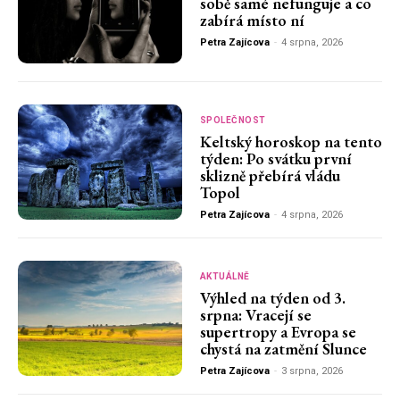
sobě samé nefunguje a co
zabírá místo ní
Petra Zajícova
-
4 srpna, 2026
SPOLEČNOST
Keltský horoskop na tento
týden: Po svátku první
sklizně přebírá vládu
Topol
Petra Zajícova
-
4 srpna, 2026
AKTUÁLNĚ
Výhled na týden od 3.
srpna: Vracejí se
supertropy a Evropa se
chystá na zatmění Slunce
Petra Zajícova
-
3 srpna, 2026