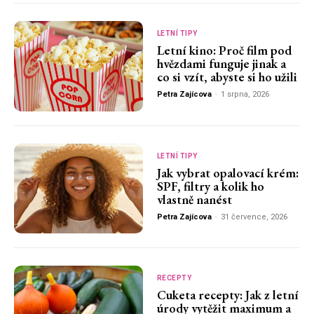
LETNÍ TIPY
Letní kino: Proč film pod
hvězdami funguje jinak a
co si vzít, abyste si ho užili
Petra Zajícova
-
1 srpna, 2026
LETNÍ TIPY
Jak vybrat opalovací krém:
SPF, filtry a kolik ho
vlastně nanést
Petra Zajícova
-
31 července, 2026
RECEPTY
Cuketa recepty: Jak z letní
úrody vytěžit maximum a