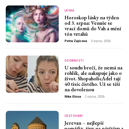
LÁSKA
Horoskop lásky na týden
od 3. srpna: Venuše se
vrací domů do Vah a mění
tón vztahů
Petra Zajícova
-
3 srpna, 2026
OSOBNOSTI
U soudu brečí, že nemá na
rohlík, ale nakupuje jako o
život. ShopaholicAdel tají
40 tisíc čistého. Už se těší
na dovolenou
Nika Glosa
-
2 srpna, 2026
CESTOVÁNÍ
Jerevan – nejlepší
památky, tipy na návštěvu a