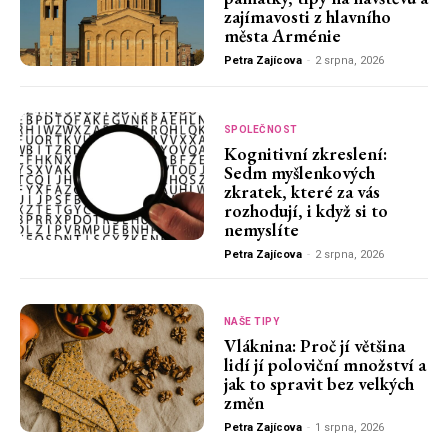
zajímavosti z hlavního
města Arménie
Petra Zajícova
-
2 srpna, 2026
SPOLEČNOST
Kognitivní zkreslení:
Sedm myšlenkových
zkratek, které za vás
rozhodují, i když si to
nemyslíte
Petra Zajícova
-
2 srpna, 2026
NAŠE TIPY
Vláknina: Proč jí většina
lidí jí poloviční množství a
jak to spravit bez velkých
změn
Petra Zajícova
-
1 srpna, 2026