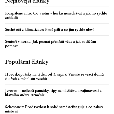
Nejnovější články
Rozpálené auto: Co v něm v horku nenechávat a jak ho rychle
zchladit
Suché oči z klimatizace: Proč pálí a co jim rychle uleví
Senioři v horku: Jak poznat přehřátí včas a jak rodičům
pomoct
Populární články
Horoskop lásky na týden od 3. srpna: Venuše se vrací domů
do Vah a mění tón vztahů
Jerevan – nejlepší památky, tipy na návštěvu a zajímavosti z
hlavního města Arménie
Sebesoucit: Proč tvrdost k sobě samé nefunguje a co zabírá
místo ní