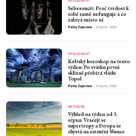
SPOLEČNOST
Sebesoucit: Proč tvrdost k
sobě samé nefunguje a co
zabírá místo ní
Petra Zajícova
-
4 srpna, 2026
SPOLEČNOST
Keltský horoskop na tento
týden: Po svátku první
sklizně přebírá vládu
Topol
Petra Zajícova
-
4 srpna, 2026
AKTUÁLNĚ
Výhled na týden od 3.
srpna: Vracejí se
supertropy a Evropa se
chystá na zatmění Slunce