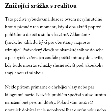
Zničující srážka s realitou
Tato pečlivě vybudovaná iluze se ovšem nevyhnutelně
hroutí přesně v ten moment, kdy si oba aktéři poprvé
pohlédnou do očí u stolu v kavárně. Zklamání z
fyzického vzhledu bývá pro obě strany naprosto
zdrcující. Podvedený člověk se okamžitě stáhne do sebe
a po zbytek večera jen zoufale počítá minuty do chvíle,
kdy bude moci ze schůzky slušně odejít pod jakoukoliv
smyšlenou záminkou.
Nejde přitom primárně o chybějící vlasy nebo pár
kilogramů navíc. Největší problém spočívá v absolutním
narušení oné prvotní důvěry. Pokud vám totiž váš
protějšek dokázal zcela nepokrytě lhát o svém věku nebo