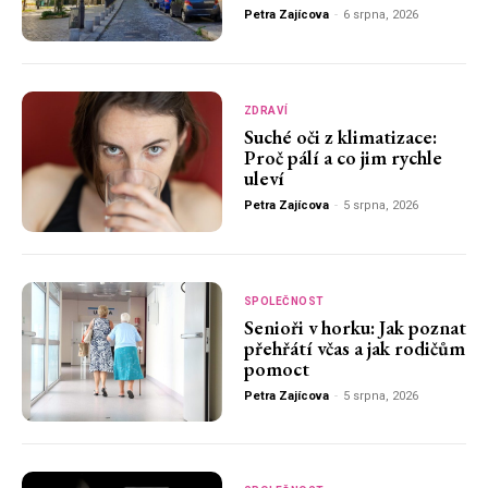
Petra Zajícova
-
6 srpna, 2026
ZDRAVÍ
Suché oči z klimatizace:
Proč pálí a co jim rychle
uleví
Petra Zajícova
-
5 srpna, 2026
SPOLEČNOST
Senioři v horku: Jak poznat
přehřátí včas a jak rodičům
pomoct
Petra Zajícova
-
5 srpna, 2026