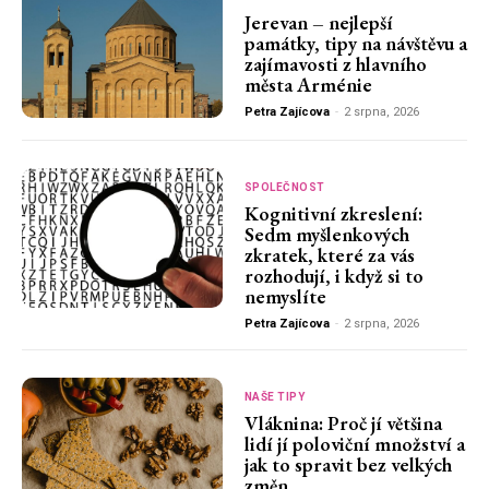
Jerevan – nejlepší
památky, tipy na návštěvu a
zajímavosti z hlavního
města Arménie
Petra Zajícova
-
2 srpna, 2026
SPOLEČNOST
Kognitivní zkreslení:
Sedm myšlenkových
zkratek, které za vás
rozhodují, i když si to
nemyslíte
Petra Zajícova
-
2 srpna, 2026
NAŠE TIPY
Vláknina: Proč jí většina
lidí jí poloviční množství a
jak to spravit bez velkých
změn