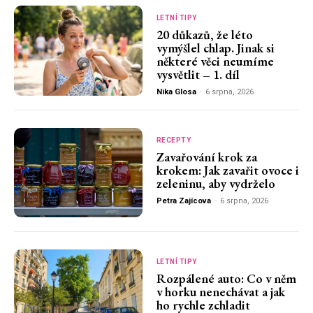
LETNÍ TIPY
20 důkazů, že léto
vymýšlel chlap. Jinak si
některé věci neumíme
vysvětlit – 1. díl
Nika Glosa
-
6 srpna, 2026
RECEPTY
Zavařování krok za
krokem: Jak zavařit ovoce i
zeleninu, aby vydrželo
Petra Zajícova
-
6 srpna, 2026
LETNÍ TIPY
Rozpálené auto: Co v něm
v horku nenechávat a jak
ho rychle zchladit