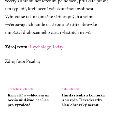
večery s knihou než lezením po horách, přilákáte přesně
ten typ lidí, kteří ocení vaši skutečnou osobnost.
Vyhnete se tak nekonečné sérii trapných a velmi
vyčerpávajících rande na slepo a ušetříte obrovské
množství drahocenného času i vlastních nervů.
Zdroj textu:
Psychology Today
Zdroj foto: Pixabay
Předchozí článek
Další článek
Kancelář s výhledem na
Hnědá rtěnka a konturka
oceán už dávno není jen
jsou zpět. Devadesátky
pro vyvolené
hlásí obrovský návrat