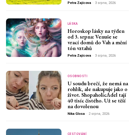
Petra Zajícova
-
3 srpna, 2026
LÁSKA
Horoskop lásky na týden
od 3. srpna: Venuše se
vrací domů do Vah a mění
tón vztahů
Petra Zajícova
-
3 srpna, 2026
OSOBNOSTI
U soudu brečí, že nemá na
rohlík, ale nakupuje jako o
život. ShopaholicAdel tají
40 tisíc čistého. Už se těší
na dovolenou
Nika Glosa
-
2 srpna, 2026
CESTOVÁNÍ