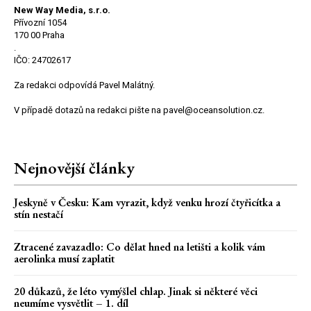
New Way Media, s.r.o.
Přívozní 1054
170 00 Praha
.
IČO: 24702617
Za redakci odpovídá Pavel Malátný.
V případě dotazů na redakci pište na pavel@oceansolution.cz.
Nejnovější články
Jeskyně v Česku: Kam vyrazit, když venku hrozí čtyřicítka a
stín nestačí
Ztracené zavazadlo: Co dělat hned na letišti a kolik vám
aerolinka musí zaplatit
20 důkazů, že léto vymýšlel chlap. Jinak si některé věci
neumíme vysvětlit – 1. díl