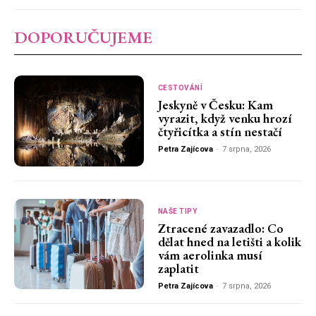
DOPORUČUJEME
CESTOVÁNÍ
Jeskyně v Česku: Kam
vyrazit, když venku hrozí
čtyřicítka a stín nestačí
Petra Zajícova
-
7 srpna, 2026
NAŠE TIPY
Ztracené zavazadlo: Co
dělat hned na letišti a kolik
vám aerolinka musí
zaplatit
Petra Zajícova
-
7 srpna, 2026