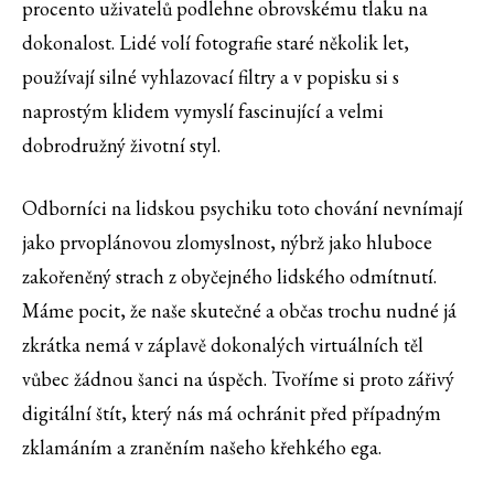
procento uživatelů podlehne obrovskému tlaku na
dokonalost. Lidé volí fotografie staré několik let,
používají silné vyhlazovací filtry a v popisku si s
naprostým klidem vymyslí fascinující a velmi
dobrodružný životní styl.
Odborníci na lidskou psychiku toto chování nevnímají
jako prvoplánovou zlomyslnost, nýbrž jako hluboce
zakořeněný strach z obyčejného lidského odmítnutí.
Máme pocit, že naše skutečné a občas trochu nudné já
zkrátka nemá v záplavě dokonalých virtuálních těl
vůbec žádnou šanci na úspěch. Tvoříme si proto zářivý
digitální štít, který nás má ochránit před případným
zklamáním a zraněním našeho křehkého ega.