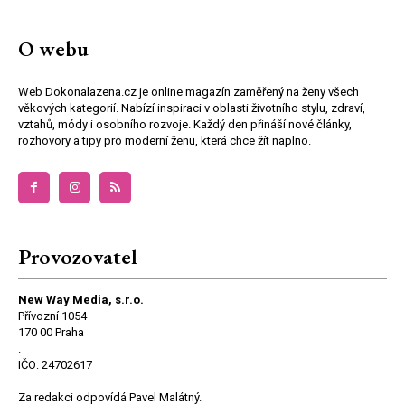
O webu
Web Dokonalazena.cz je online magazín zaměřený na ženy všech
věkových kategorií. Nabízí inspiraci v oblasti životního stylu, zdraví,
vztahů, módy i osobního rozvoje. Každý den přináší nové články,
rozhovory a tipy pro moderní ženu, která chce žít naplno.
Provozovatel
New Way Media, s.r.o.
Přívozní 1054
170 00 Praha
.
IČO: 24702617
Za redakci odpovídá Pavel Malátný.