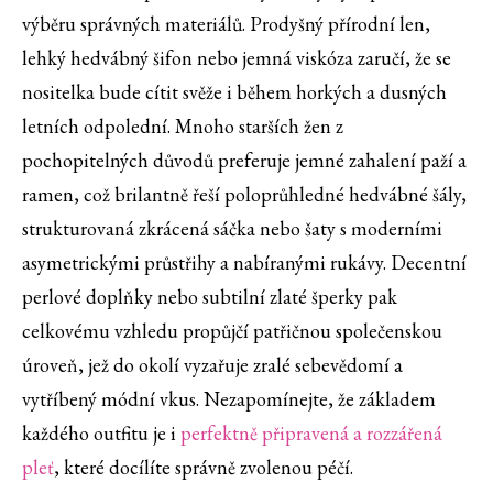
výběru správných materiálů. Prodyšný přírodní len,
lehký hedvábný šifon nebo jemná viskóza zaručí, že se
nositelka bude cítit svěže i během horkých a dusných
letních odpolední. Mnoho starších žen z
pochopitelných důvodů preferuje jemné zahalení paží a
ramen, což brilantně řeší poloprůhledné hedvábné šály,
strukturovaná zkrácená sáčka nebo šaty s moderními
asymetrickými průstřihy a nabíranými rukávy. Decentní
perlové doplňky nebo subtilní zlaté šperky pak
celkovému vzhledu propůjčí patřičnou společenskou
úroveň, jež do okolí vyzařuje zralé sebevědomí a
vytříbený módní vkus. Nezapomínejte, že základem
každého outfitu je i
perfektně připravená a rozzářená
pleť
, které docílíte správně zvolenou péčí.