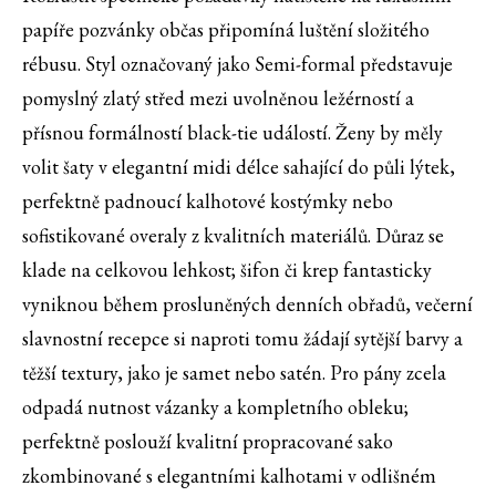
papíře pozvánky občas připomíná luštění složitého
rébusu. Styl označovaný jako Semi-formal představuje
pomyslný zlatý střed mezi uvolněnou ležérností a
přísnou formálností black-tie událostí. Ženy by měly
volit šaty v elegantní midi délce sahající do půli lýtek,
perfektně padnoucí kalhotové kostýmky nebo
sofistikované overaly z kvalitních materiálů. Důraz se
klade na celkovou lehkost; šifon či krep fantasticky
vyniknou během prosluněných denních obřadů, večerní
slavnostní recepce si naproti tomu žádají sytější barvy a
těžší textury, jako je samet nebo satén. Pro pány zcela
odpadá nutnost vázanky a kompletního obleku;
perfektně poslouží kvalitní propracované sako
zkombinované s elegantními kalhotami v odlišném