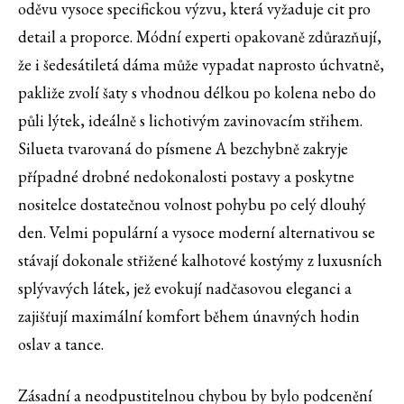
oděvu vysoce specifickou výzvu, která vyžaduje cit pro
detail a proporce. Módní experti opakovaně zdůrazňují,
že i šedesátiletá dáma může vypadat naprosto úchvatně,
pakliže zvolí šaty s vhodnou délkou po kolena nebo do
půli lýtek, ideálně s lichotivým zavinovacím střihem.
Silueta tvarovaná do písmene A bezchybně zakryje
případné drobné nedokonalosti postavy a poskytne
nositelce dostatečnou volnost pohybu po celý dlouhý
den. Velmi populární a vysoce moderní alternativou se
stávají dokonale střižené kalhotové kostýmy z luxusních
splývavých látek, jež evokují nadčasovou eleganci a
zajišťují maximální komfort během únavných hodin
oslav a tance.
Zásadní a neodpustitelnou chybou by bylo podcenění