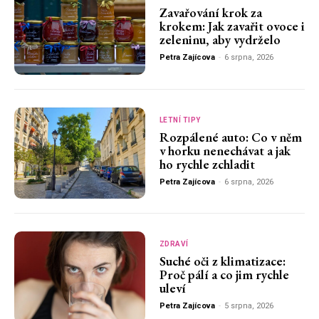
Zavařování krok za
krokem: Jak zavařit ovoce i
zeleninu, aby vydrželo
Petra Zajícova
-
6 srpna, 2026
LETNÍ TIPY
Rozpálené auto: Co v něm
v horku nenechávat a jak
ho rychle zchladit
Petra Zajícova
-
6 srpna, 2026
ZDRAVÍ
Suché oči z klimatizace:
Proč pálí a co jim rychle
uleví
Petra Zajícova
-
5 srpna, 2026