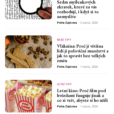
Sedm myšlenkových
zkratek, které za vás
rozhodují, i když si to
nemyslíte
Petra Zajícova
-
2 srpna, 2026
NAŠE TIPY
Vláknina: Proč jí většina
lidí jí poloviční množství a
jak to spravit bez velkých
změn
Petra Zajícova
-
1 srpna, 2026
LETNÍ TIPY
Letní kino: Proč film pod
hvězdami funguje jinak a
co si vzít, abyste si ho užili
Petra Zajícova
-
1 srpna, 2026