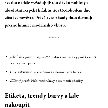
svatbu nadále vyžadují jistou dávku noblesy a
absolutní respekt k faktu, že středobodem dne
zůstává nevěsta. Právě tyto zásady dnes definují
přesné hranice moderního vkusu.
Reklama
'
Jaké barvy jsou trendy 2026?
Ledová růžová (icy pink) a srnčí
potisk (fawn print).
Co je zakázáno?
Bílá, krémová a slonovinová barva.
Klíčový prvek:
Nabírané rukávy a asymetrické střihy.
Etiketa, trendy barvy a kde
nakoupit