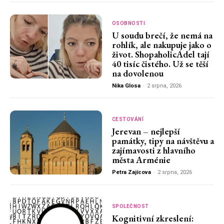
OSOBNOSTI
U soudu brečí, že nemá na
rohlík, ale nakupuje jako o
život. ShopaholicAdel tají
40 tisíc čistého. Už se těší
na dovolenou
Nika Glosa
-
2 srpna, 2026
CESTOVÁNÍ
Jerevan – nejlepší
památky, tipy na návštěvu a
zajímavosti z hlavního
města Arménie
Petra Zajícova
-
2 srpna, 2026
SPOLEČNOST
Kognitivní zkreslení: