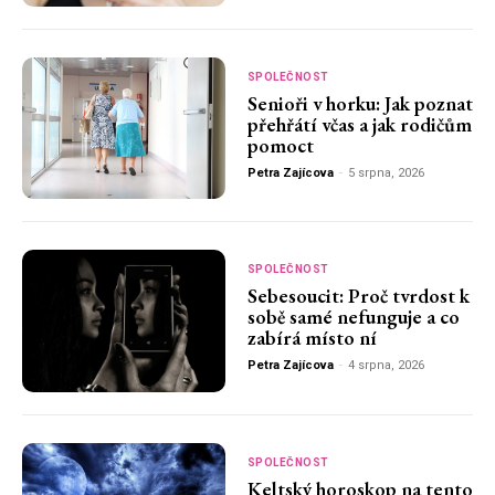
SPOLEČNOST
Senioři v horku: Jak poznat
přehřátí včas a jak rodičům
pomoct
Petra Zajícova
-
5 srpna, 2026
SPOLEČNOST
Sebesoucit: Proč tvrdost k
sobě samé nefunguje a co
zabírá místo ní
Petra Zajícova
-
4 srpna, 2026
SPOLEČNOST
Keltský horoskop na tento