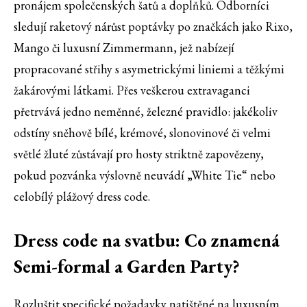
pronájem společenských šatů a doplňků. Odborníci
sledují raketový nárůst poptávky po značkách jako Rixo,
Mango či luxusní Zimmermann, jež nabízejí
propracované střihy s asymetrickými liniemi a těžkými
žakárovými látkami. Přes veškerou extravaganci
přetrvává jedno neměnné, železné pravidlo: jakékoliv
odstíny sněhově bílé, krémové, slonovinové či velmi
světlé žluté zůstávají pro hosty striktně zapovězeny,
pokud pozvánka výslovně neuvádí „White Tie“ nebo
celobílý plážový dress code.
Dress code na svatbu: Co znamená
Semi-formal a Garden Party?
Rozluštit specifické požadavky natištěné na luxusním