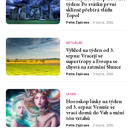
týden: Po svátku první
sklizně přebírá vládu
Topol
Petra Zajícova
-
4 srpna, 2026
AKTUÁLNĚ
Výhled na týden od 3.
srpna: Vracejí se
supertropy a Evropa se
chystá na zatmění Slunce
Petra Zajícova
-
3 srpna, 2026
LÁSKA
Horoskop lásky na týden
od 3. srpna: Venuše se
vrací domů do Vah a mění
tón vztahů
Petra Zajícova
-
3 srpna, 2026