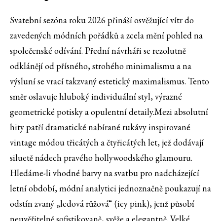
Svatební sezóna roku 2026 přináší osvěžující vítr do
zavedených módních pořádků a zcela mění pohled na
společenské odívání. Přední návrháři se rezolutně
odklánějí od přísného, strohého minimalismu a na
výsluní se vrací takzvaný estetický maximalismus. Tento
směr oslavuje hluboký individuální styl, výrazné
geometrické potisky a opulentní detaily.Mezi absolutní
hity patří dramatické nabírané rukávy inspirované
vintage módou třicátých a čtyřicátých let, jež dodávají
siluetě nádech pravého hollywoodského glamouru.
Hledáme-li vhodné barvy na svatbu pro nadcházející
letní období, módní analytici jednoznačně poukazují na
odstín zvaný „ledová růžová“ (icy pink), jenž působí
neuvěřitelně sofistikovaně, svěže a elegantně. Velké