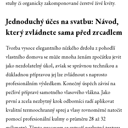
stuhy či organicky zakomponované čerstvé živé květy.
Jednoduchý účes na svatbu: Návod,
který zvládnete sama před zrcadlem
Tvorba vysoce elegantního nízkého drdolu z pohodlí
vlastního domova se může mnoha ženám zpočátku jevit
jako nezdolatelný úkol, avšak se správnou technikou a
důkladnou přípravou jej lze zvládnout s naprosto
profesionálním výsledkem. Konečný úspěch závisí na
pečlivé přípravě samotného vlasového vlákna. Jako
první a zcela nezbytný krok odborníci radí aplikovat
kvalitní termoochranný sprej a vlasy rovnoměrně natočit
pomocí profesionální kulmy o průměru 28 až 32
milimetrů. Tímto procesem se vytvoří nezbytná textura