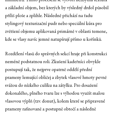
a základní objem, bez kterých by výsledný drdol působil
příliš ploše a zplihle. Následně přichází na řadu
stylingový texturizační pudr nebo speciální kúra pro
zvětšení objemu aplikovaná primárně v oblasti temene,
kde se vlasy navíc jemně natupírují přímo u kořínků.
Rozdělení vlasů do správných sekcí hraje při konstrukci
neméně podstatnou roli. Zkušení kadeřníci obvykle
postupují tak, že nejprve opatrně oddělí přední
prameny lemující obličej a zbytek vlasové hmoty pevně
svážou do nízkého culíku na zátylku. Pro dosažení
dokonalého, plného tvaru lze s výhodou využít malou
vlasovou výplň (tzv. donut), kolem které se připravené
prameny rafinovaně a postupně obtočí a následně