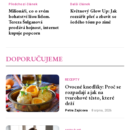
Předchozí článek
Další článek
Milionáři, co o svém
Květnový Glow Up: Jak
bohatství lžou lidem.
rozzářit pleť a zbavit se
Tereza Šulganová
šedého tónu po zimě
prodává hojnost, internet
kupuje popcorn
DOPORUČUJEME
RECEPTY
Ovocné knedlíky: Proč se
rozpadají a jak na
tvarohové těsto, které
drží
Petra Zajícova
-
8 srpna, 2026