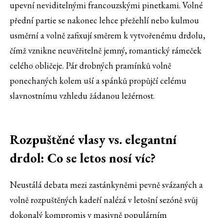
upevní neviditelnými francouzskými pinetkami. Volné
přední partie se nakonec lehce přežehlí nebo kulmou
usměrní a volně zafixují směrem k vytvořenému drdolu,
čímž vznikne neuvěřitelně jemný, romantický rámeček
celého obličeje. Pár drobných pramínků volně
ponechaných kolem uší a spánků propůjčí celému
slavnostnímu vzhledu žádanou ležérnost.
Rozpuštěné vlasy vs. elegantní
drdol: Co se letos nosí víc?
Neustálá debata mezi zastánkyněmi pevně svázaných a
volně rozpuštěných kadeří nalézá v letošní sezóně svůj
dokonalý kompromis v masivně populárním