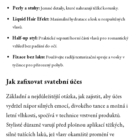
Perly a stuhy:
Jemné detaily, které nahrazují těžké korunky.
Liquid Hair Efekt:
Maximální hydratace a lesk u rozpuštěných
vlasů.
Half-up styl:
Praktické sepnutí horní části vlasů pro romantický
vzhled bez padání do očí.
Fixace bez laku:
Používejte raději texturizační spreje a vosky v
tyčince pro přirozený pohyb.
Jak zafixovat svatební účes
Základní a nejdůležitější otázka, jak zajistit, aby účes
vydržel nápor silných emocí, divokého tance a možná i
letní vlhkosti, spočívá v technice vrstvení produktů.
Stylisté důrazně varují před plošnou aplikací těžkých,
silně tužících laků, jež vlasy okamžitě promění ve