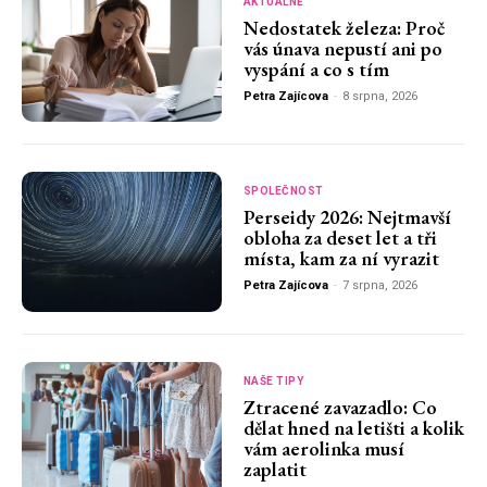
AKTUÁLNĚ
Nedostatek železa: Proč
vás únava nepustí ani po
vyspání a co s tím
Petra Zajícova
-
8 srpna, 2026
SPOLEČNOST
Perseidy 2026: Nejtmavší
obloha za deset let a tři
místa, kam za ní vyrazit
Petra Zajícova
-
7 srpna, 2026
NAŠE TIPY
Ztracené zavazadlo: Co
dělat hned na letišti a kolik
vám aerolinka musí
zaplatit