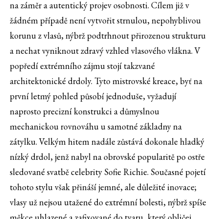
na záměr a autentický projev osobnosti. Cílem již v
žádném případě není vytvořit strnulou, nepohyblivou
korunu z vlasů, nýbrž podtrhnout přirozenou strukturu
a nechat vyniknout zdravý vzhled vlasového vlákna. V
popředí extrémního zájmu stojí takzvané
architektonické drdoly. Tyto mistrovské kreace, byť na
první letmý pohled působí jednoduše, vyžadují
naprosto precizní konstrukci a důmyslnou
mechanickou rovnováhu u samotné základny na
zátylku. Velkým hitem nadále zůstává dokonale hladký
nízký drdol, jenž nabyl na obrovské popularitě po ostře
sledované svatbě celebrity Sofie Richie. Současné pojetí
tohoto stylu však přináší jemné, ale důležité inovace;
vlasy už nejsou utažené do extrémní bolesti, nýbrž spíše
měkce uhlazené a zafixované do tvaru, který obličej