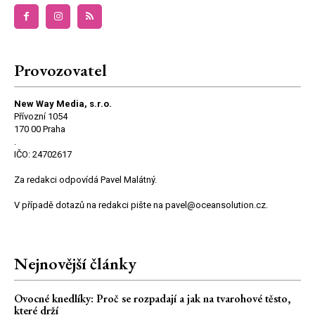
Provozovatel
New Way Media, s.r.o.
Přívozní 1054
170 00 Praha
.
IČO: 24702617
Za redakci odpovídá Pavel Malátný.
V případě dotazů na redakci pište na pavel@oceansolution.cz.
Nejnovější články
Ovocné knedlíky: Proč se rozpadají a jak na tvarohové těsto,
které drží