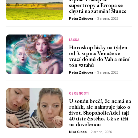
supertropy a Evropa se
chystá na zatmění Slunce
Petra Zajícova
-
3 srpna, 2026
LÁSKA
Horoskop lásky na týden
od 3. srpna: Venuše se
vrací domů do Vah a mění
tón vztahů
Petra Zajícova
-
3 srpna, 2026
OSOBNOSTI
U soudu brečí, že nemá na
rohlík, ale nakupuje jako o
život. ShopaholicAdel tají
40 tisíc čistého. Už se těší
na dovolenou
Nika Glosa
-
2 srpna, 2026