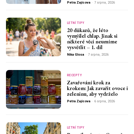
Petra Zajícova
-
7 srpna, 2026
LETNÍ TIPY
20 důkazů, že léto
vymýšlel chlap. Jinak si
některé věci neumíme
vysvětlit – 1. díl
Nika Glosa
-
7 srpna, 2026
RECEPTY
Zavařování krok za
krokem: Jak zavařit ovoce i
zeleninu, aby vydrželo
Petra Zajícova
-
6 srpna, 2026
LETNÍ TIPY