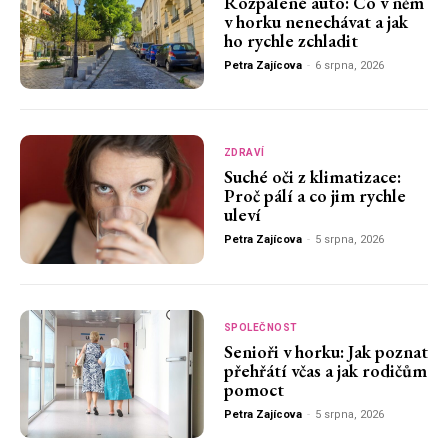
Rozpálené auto: Co v něm
v horku nenechávat a jak
ho rychle zchladit
Petra Zajícova
-
6 srpna, 2026
ZDRAVÍ
Suché oči z klimatizace:
Proč pálí a co jim rychle
uleví
Petra Zajícova
-
5 srpna, 2026
SPOLEČNOST
Senioři v horku: Jak poznat
přehřátí včas a jak rodičům
pomoct
Petra Zajícova
-
5 srpna, 2026