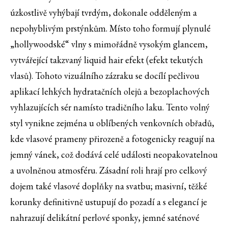
úzkostlivě vyhýbají tvrdým, dokonale odděleným a
nepohyblivým prstýnkům. Místo toho formují plynulé
„hollywoodské“ vlny s mimořádně vysokým glancem,
vytvářející takzvaný liquid hair efekt (efekt tekutých
vlasů). Tohoto vizuálního zázraku se docílí pečlivou
aplikací lehkých hydratačních olejů a bezoplachových
vyhlazujících sér namísto tradičního laku. Tento volný
styl vynikne zejména u oblíbených venkovních obřadů,
kde vlasové prameny přirozeně a fotogenicky reagují na
jemný vánek, což dodává celé události neopakovatelnou
a uvolněnou atmosféru. Zásadní roli hrají pro celkový
dojem také vlasové doplňky na svatbu; masivní, těžké
korunky definitivně ustupují do pozadí a s elegancí je
nahrazují delikátní perlové sponky, jemné saténové