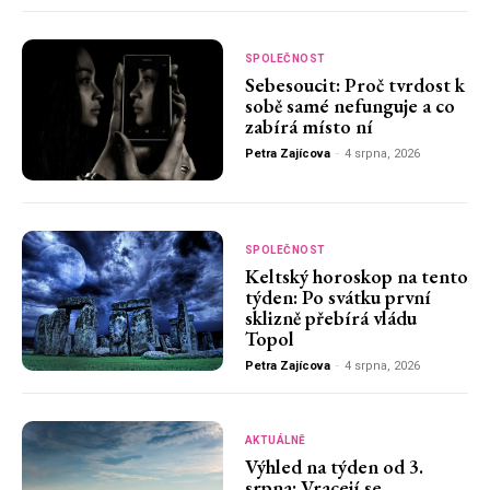
SPOLEČNOST
Sebesoucit: Proč tvrdost k
sobě samé nefunguje a co
zabírá místo ní
Petra Zajícova
-
4 srpna, 2026
SPOLEČNOST
Keltský horoskop na tento
týden: Po svátku první
sklizně přebírá vládu
Topol
Petra Zajícova
-
4 srpna, 2026
AKTUÁLNĚ
Výhled na týden od 3.
srpna: Vracejí se