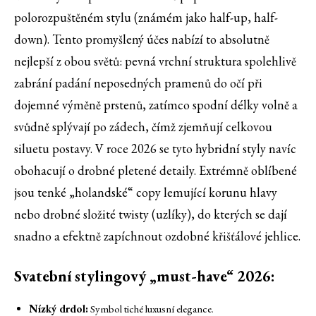
polorozpuštěném stylu (známém jako half-up, half-
down). Tento promyšlený účes nabízí to absolutně
nejlepší z obou světů: pevná vrchní struktura spolehlivě
zabrání padání neposedných pramenů do očí při
dojemné výměně prstenů, zatímco spodní délky volně a
svůdně splývají po zádech, čímž zjemňují celkovou
siluetu postavy. V roce 2026 se tyto hybridní styly navíc
obohacují o drobné pletené detaily. Extrémně oblíbené
jsou tenké „holandské“ copy lemující korunu hlavy
nebo drobné složité twisty (uzlíky), do kterých se dají
snadno a efektně zapíchnout ozdobné křišťálové jehlice.
Svatební stylingový „must-have“ 2026:
Nízký drdol:
Symbol tiché luxusní elegance.