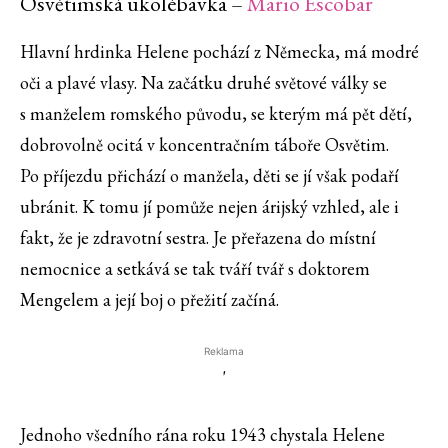
Osvětimská ukolébavka –
Mario Escobar
Hlavní hrdinka Helene pochází z Německa, má modré
oči a plavé vlasy. Na začátku druhé světové války se
s manželem romského původu, se kterým má pět dětí,
dobrovolně ocitá v koncentračním táboře Osvětim.
Po příjezdu přichází o manžela, děti se jí však podaří
ubránit. K tomu jí pomůže nejen árijský vzhled, ale i
fakt, že je zdravotní sestra. Je přeřazena do místní
nemocnice a setkává se tak tváří tvář s doktorem
Mengelem a její boj o přežití začíná.
Reklama
'
Jednoho všedního rána roku 1943 chystala Helene