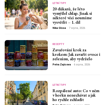
LETNÍ TIPY
20 důkazů, že léto
vymýšlel chlap. Jinak si
některé věci neumíme
vysvětlit – 1. díl
Nika Glosa
-
7 srpna, 2026
RECEPTY
Zavařování krok za
krokem: Jak zavařit ovoce i
zeleninu, aby vydrželo
Petra Zajícova
-
6 srpna, 2026
LETNÍ TIPY
Rozpálené auto: Co v něm
v horku nenechávat a jak
ho rychle zchladit