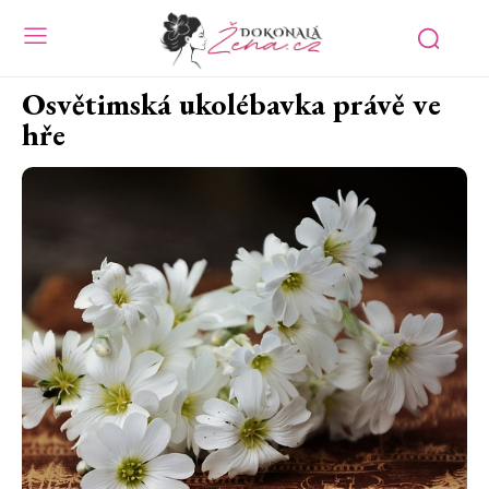
Osvětimská ukolébavka právě ve
hře