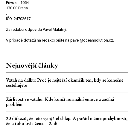
Přívozní 1054
170 00 Praha
.
IČO: 24702617
Za redakci odpovídá Pavel Malátný.
V případě dotazů na redakci pište na pavel@oceansolution.cz.
Nejnovější články
Vztah na dálku: Proč je nejtěžší okamžik ten, kdy se konečně
sestěhujete
Žárlivost ve vztahu: Kde končí normální emoce a začíná
problém
20 důkazů, že léto vymýšlel chlap. A pořád máme pochybnosti,
že u toho byla žena – 2. díl