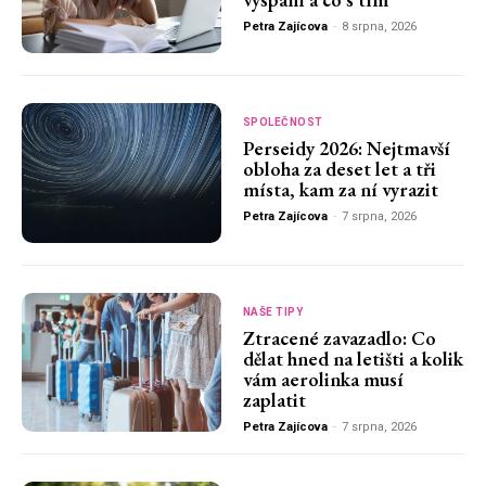
Petra Zajícova
-
8 srpna, 2026
SPOLEČNOST
Perseidy 2026: Nejtmavší
obloha za deset let a tři
místa, kam za ní vyrazit
Petra Zajícova
-
7 srpna, 2026
NAŠE TIPY
Ztracené zavazadlo: Co
dělat hned na letišti a kolik
vám aerolinka musí
zaplatit
Petra Zajícova
-
7 srpna, 2026