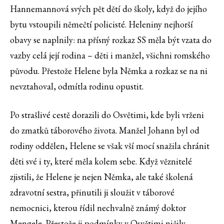
Hannemannová svých pět dětí do školy, když do jejího
bytu vstoupili němečtí policisté. Heleniny nejhorší
obavy se naplnily: na přísný rozkaz SS měla být vzata do
vazby celá její rodina – děti i manžel, všichni romského
původu. Přestože Helene byla Němka a rozkaz se na ni
nevztahoval, odmítla rodinu opustit.
Po strašlivé cestě dorazili do Osvětimi, kde byli vrženi
do zmatků táborového života. Manžel Johann byl od
rodiny oddělen, Helene se však vší mocí snažila chránit
děti své i ty, které měla kolem sebe. Když věznitelé
zjistili, že Helene je nejen Němka, ale také školená
zdravotní sestra, přinutili ji sloužit v táborové
nemocnici, kterou řídil nechvalně známý doktor
Mengele. Přestože ji podmínky v Osvětimi ničily