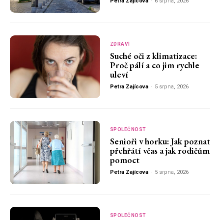
Petra Zajícova
-
6 srpna, 2026
ZDRAVÍ
Suché oči z klimatizace:
Proč pálí a co jim rychle
uleví
Petra Zajícova
-
5 srpna, 2026
SPOLEČNOST
Senioři v horku: Jak poznat
přehřátí včas a jak rodičům
pomoct
Petra Zajícova
-
5 srpna, 2026
SPOLEČNOST