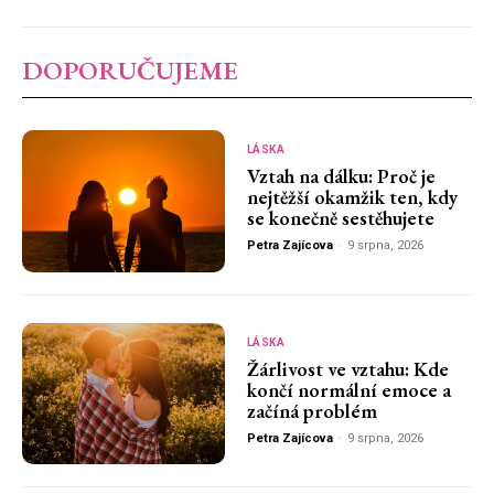
DOPORUČUJEME
LÁSKA
Vztah na dálku: Proč je
nejtěžší okamžik ten, kdy
se konečně sestěhujete
Petra Zajícova
-
9 srpna, 2026
LÁSKA
Žárlivost ve vztahu: Kde
končí normální emoce a
začíná problém
Petra Zajícova
-
9 srpna, 2026