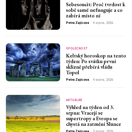
Sebesoucit: Proč tvrdost k
sobě samé nefunguje a co
zabírá místo ní
Petra Zajícova
-
4 srpna, 2026
SPOLEČNOST
Keltský horoskop na tento
týden: Po svátku první
sklizně přebírá vládu
Topol
Petra Zajícova
-
4 srpna, 2026
AKTUÁLNĚ
Výhled na týden od 3.
srpna: Vracejí se
supertropy a Evropa se
chystá na zatmění Slunce
Petra Zajícova
-
3 srpna, 2026