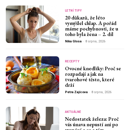
LETNÍ TIPY
20 důkazů, že léto
vymýšlel chlap. A pořád
máme pochybnosti, že u
toho byla žena – 2. díl
Nika Glosa
-
8 srpna, 2026
RECEPTY
Ovocné knedlíky: Proč se
rozpadají a jak na
tvarohové těsto, které
drží
Petra Zajícova
-
8 srpna, 2026
AKTUÁLNĚ
Nedostatek železa: Proč
vás únava nepustí ani po
vyspání a co s tím