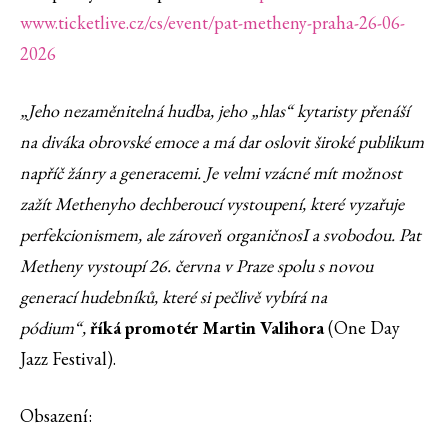
www.ticketlive.cz/cs/event/pat-metheny-praha-26-06-
2026
„Jeho nezaměnitelná hudba, jeho „hlas“ kytaristy přenáší
na diváka obrovské emoce a má dar oslovit široké publikum
napříč žánry a generacemi. Je velmi vzácné mít možnost
zažít Methenyho dechberoucí vystoupení, které vyzařuje
perfekcionismem, ale zároveň organičnosI a svobodou. Pat
Metheny vystoupí 26. června v Praze spolu s novou
generací hudebníků, které si pečlivě vybírá na
pódium“,
říká promotér Martin Valihora
(One Day
Jazz Festival).
Obsazení: