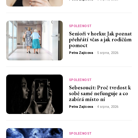
SPOLEČNOST
Senioři v horku: Jak poznat
přehřátí včas a jak rodičům
pomoct
Petra Zajícova
-
5 srpna, 2026
SPOLEČNOST
Sebesoucit: Proč tvrdost k
sobě samé nefunguje a co
zabírá místo ní
Petra Zajícova
-
4 srpna, 2026
SPOLEČNOST