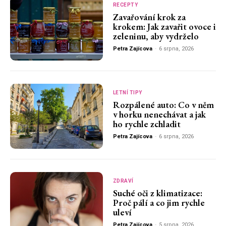
RECEPTY
Zavařování krok za
krokem: Jak zavařit ovoce i
zeleninu, aby vydrželo
Petra Zajícova
-
6 srpna, 2026
LETNÍ TIPY
Rozpálené auto: Co v něm
v horku nenechávat a jak
ho rychle zchladit
Petra Zajícova
-
6 srpna, 2026
ZDRAVÍ
Suché oči z klimatizace:
Proč pálí a co jim rychle
uleví
Petra Zajícova
-
5 srpna, 2026