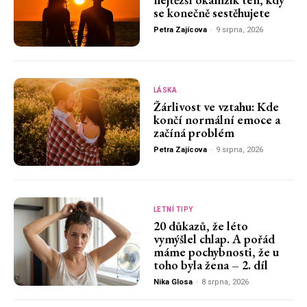
se konečně sestěhujete
Petra Zajícova
-
9 srpna, 2026
LÁSKA
Žárlivost ve vztahu: Kde
končí normální emoce a
začíná problém
Petra Zajícova
-
9 srpna, 2026
LETNÍ TIPY
20 důkazů, že léto
vymýšlel chlap. A pořád
máme pochybnosti, že u
toho byla žena – 2. díl
Nika Glosa
-
8 srpna, 2026