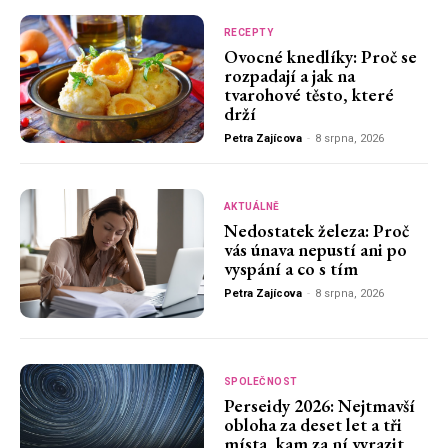
RECEPTY
Ovocné knedlíky: Proč se
rozpadají a jak na
tvarohové těsto, které
drží
Petra Zajícova
-
8 srpna, 2026
AKTUÁLNĚ
Nedostatek železa: Proč
vás únava nepustí ani po
vyspání a co s tím
Petra Zajícova
-
8 srpna, 2026
SPOLEČNOST
Perseidy 2026: Nejtmavší
obloha za deset let a tři
místa, kam za ní vyrazit