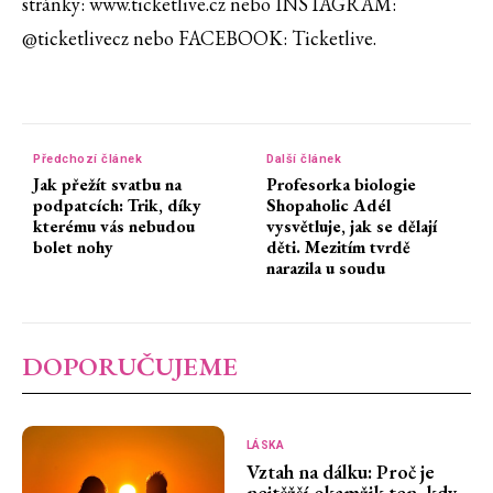
stránky: www.ticketlive.cz nebo INSTAGRAM:
@ticketlivecz nebo FACEBOOK: Ticketlive.
Předchozí článek
Další článek
Jak přežít svatbu na
Profesorka biologie
podpatcích: Trik, díky
Shopaholic Adél
kterému vás nebudou
vysvětluje, jak se dělají
bolet nohy
děti. Mezitím tvrdě
narazila u soudu
DOPORUČUJEME
LÁSKA
Vztah na dálku: Proč je
nejtěžší okamžik ten, kdy