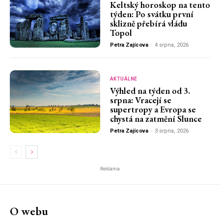
Keltský horoskop na tento
týden: Po svátku první
sklizně přebírá vládu
Topol
Petra Zajícova
-
4 srpna, 2026
AKTUÁLNĚ
Výhled na týden od 3.
srpna: Vracejí se
supertropy a Evropa se
chystá na zatmění Slunce
Petra Zajícova
-
3 srpna, 2026
Reklama
O webu