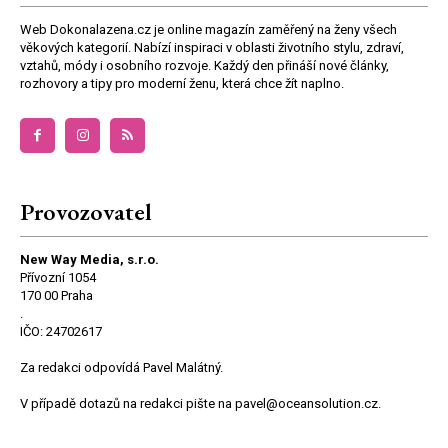
Web Dokonalazena.cz je online magazín zaměřený na ženy všech
věkových kategorií. Nabízí inspiraci v oblasti životního stylu, zdraví,
vztahů, módy i osobního rozvoje. Každý den přináší nové články,
rozhovory a tipy pro moderní ženu, která chce žít naplno.
Provozovatel
New Way Media, s.r.o.
Přívozní 1054
170 00 Praha
.
IČO: 24702617
Za redakci odpovídá Pavel Malátný.
V případě dotazů na redakci pište na pavel@oceansolution.cz.