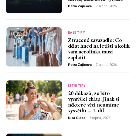
Petra Zajícova
-
7 srpna, 2026
NAŠE TIPY
Ztracené zavazadlo: Co
dělat hned na letišti a kolik
vám aerolinka musí
zaplatit
Petra Zajícova
-
7 srpna, 2026
LETNÍ TIPY
20 důkazů, že léto
vymýšlel chlap. Jinak si
některé věci neumíme
vysvětlit – 1. díl
Nika Glosa
-
7 srpna, 2026