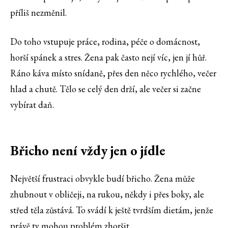
příliš nezměnil.
Do toho vstupuje práce, rodina, péče o domácnost,
horší spánek a stres. Žena pak často nejí víc, jen jí hůř.
Ráno káva místo snídaně, přes den něco rychlého, večer
hlad a chutě. Tělo se celý den drží, ale večer si začne
vybírat daň.
Břicho není vždy jen o jídle
Největší frustraci obvykle budí břicho. Žena může
zhubnout v obličeji, na rukou, někdy i přes boky, ale
střed těla zůstává. To svádí k ještě tvrdším dietám, jenže
právě ty mohou problém zhoršit.