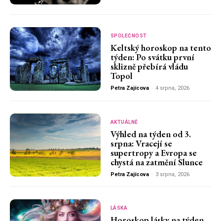
SPOLEČNOST
Keltský horoskop na tento
týden: Po svátku první
sklizně přebírá vládu
Topol
Petra Zajícova
-
4 srpna, 2026
AKTUÁLNĚ
Výhled na týden od 3.
srpna: Vracejí se
supertropy a Evropa se
chystá na zatmění Slunce
Petra Zajícova
-
3 srpna, 2026
LÁSKA
Horoskop lásky na týden