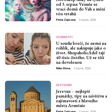
od 3. srpna: Venuše se
vrací domů do Vah a mění
tón vztahů
Petra Zajícova
-
3 srpna, 2026
OSOBNOSTI
U soudu brečí, že nemá na
rohlík, ale nakupuje jako o
život. ShopaholicAdel tají
40 tisíc čistého. Už se těší
na dovolenou
Nika Glosa
-
2 srpna, 2026
CESTOVÁNÍ
Jerevan – nejlepší
památky, tipy na návštěvu a
zajímavosti z hlavního
města Arménie
Petra Zajícova
-
2 srpna, 2026