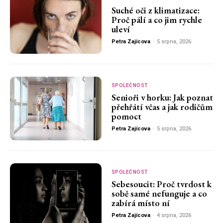
Suché oči z klimatizace:
Proč pálí a co jim rychle
uleví
Petra Zajícova
-
5 srpna, 2026
SPOLEČNOST
Senioři v horku: Jak poznat
přehřátí včas a jak rodičům
pomoct
Petra Zajícova
-
5 srpna, 2026
SPOLEČNOST
Sebesoucit: Proč tvrdost k
sobě samé nefunguje a co
zabírá místo ní
Petra Zajícova
-
4 srpna, 2026