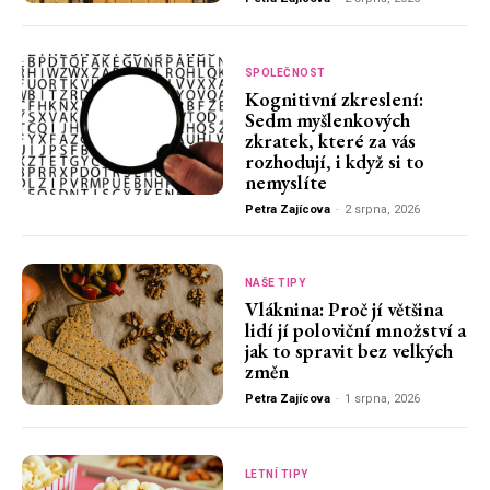
SPOLEČNOST
Kognitivní zkreslení:
Sedm myšlenkových
zkratek, které za vás
rozhodují, i když si to
nemyslíte
Petra Zajícova
-
2 srpna, 2026
NAŠE TIPY
Vláknina: Proč jí většina
lidí jí poloviční množství a
jak to spravit bez velkých
změn
Petra Zajícova
-
1 srpna, 2026
LETNÍ TIPY