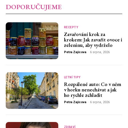
DOPORUČUJEME
RECEPTY
Zavařování krok za
krokem: Jak zavařit ovoce i
zeleninu, aby vydrželo
Petra Zajícova
-
6 srpna, 2026
LETNÍ TIPY
Rozpálené auto: Co v něm
v horku nenechávat a jak
ho rychle zchladit
Petra Zajícova
-
6 srpna, 2026
ZDRAVÍ