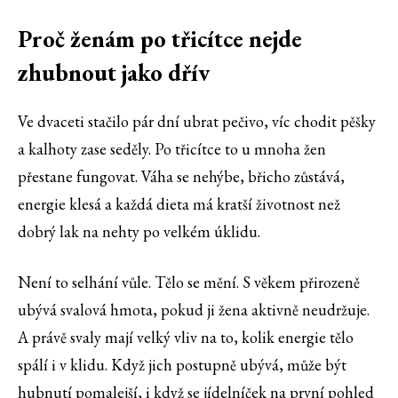
Proč ženám po třicítce nejde
zhubnout jako dřív
Ve dvaceti stačilo pár dní ubrat pečivo, víc chodit pěšky
a kalhoty zase seděly. Po třicítce to u mnoha žen
přestane fungovat. Váha se nehýbe, břicho zůstává,
energie klesá a každá dieta má kratší životnost než
dobrý lak na nehty po velkém úklidu.
Není to selhání vůle. Tělo se mění. S věkem přirozeně
ubývá svalová hmota, pokud ji žena aktivně neudržuje.
A právě svaly mají velký vliv na to, kolik energie tělo
spálí i v klidu. Když jich postupně ubývá, může být
hubnutí pomalejší, i když se jídelníček na první pohled