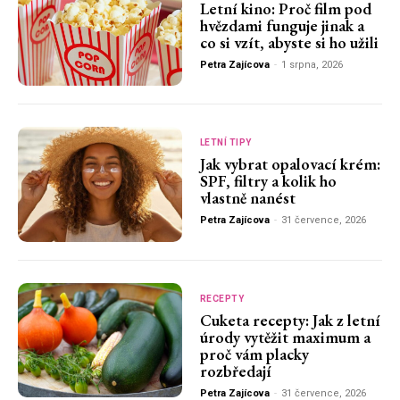
Letní kino: Proč film pod
hvězdami funguje jinak a
co si vzít, abyste si ho užili
Petra Zajícova
-
1 srpna, 2026
LETNÍ TIPY
Jak vybrat opalovací krém:
SPF, filtry a kolik ho
vlastně nanést
Petra Zajícova
-
31 července, 2026
RECEPTY
Cuketa recepty: Jak z letní
úrody vytěžit maximum a
proč vám placky
rozbředají
Petra Zajícova
-
31 července, 2026