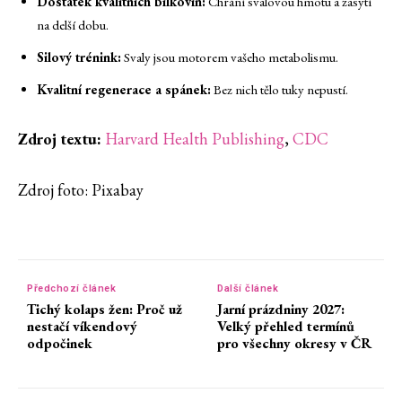
Dostatek kvalitních bílkovin:
Chrání svalovou hmotu a zasytí
na delší dobu.
Silový trénink:
Svaly jsou motorem vašeho metabolismu.
Kvalitní regenerace a spánek:
Bez nich tělo tuky nepustí.
Zdroj textu:
Harvard Health Publishing
,
CDC
Zdroj foto: Pixabay
Předchozí článek
Další článek
Tichý kolaps žen: Proč už
Jarní prázdniny 2027:
nestačí víkendový
Velký přehled termínů
odpočinek
pro všechny okresy v ČR