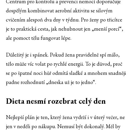
Centrum pro kontrolu a prevenci nemocí doporučuje
dospělým kombinovat aerobní aktivitu se silovým
cvičením alespoň dva dny v týdnu. Pro ženy po třicítce
je to praktická cesta, jak nehubnout jen „menší porcí“,
ale pomoct tělu fungovat lépe.
Důležitý je i spánek. Pokud žena pravidelně spí málo,
tělo může víc volat po rychlé energii. To je důvod, proč
se po špatné noci hůř odmítá sladké a mnohem snadněji
padne rozhodnutí „dneska už je to jedno“.
Dieta nesmí rozebrat celý den
Nejlepší plán je ten, který žena vydrží i v úterý večer, ne
jen v neděli po nákupu. Nemusí být dokonalý. Měl by