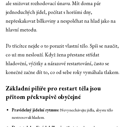
ale snižovat rozhodovací únavu. Mít doma pár
jednoduchých jídel, počítat s horšími dny,
nepřeskakovat bílkoviny a nespoléhat na hlad jako na
hlavní metodu.
Po třicítce nejde o to porazit vlastní tělo. Spíš se naučit,
co už mu neslouží. Když žena přestane střídat
hladovění, výčitky a nárazové restartování, často se
konečně začne dít to, co od sebe roky vymáhala tlakem.
Základní pilíře pro restart těla jsou
přitom překvapivě obyčejné
Pravidelný jídelní rytmus:
Nevynechávejte jídla, abyste tělo
nestresovali hladem.