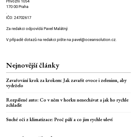
Přívozní 1054
170 00 Praha
.
IČO: 24702617
Za redakci odpovídá Pavel Malátný.
V případě dotazů na redakci pište na pavel@oceansolution.cz.
Nejnovější články
Zavařování krok za krokem: Jak zavařit ovoce i zeleninu, aby
vydrželo
Rozpálené auto: Co v něm v horku nenechávat a jak ho rychle
zchladit
Suché oči z klimatizace: Proč pálí a co jim rychle uleví