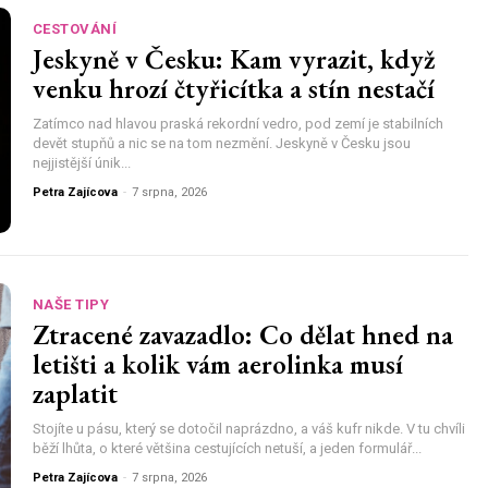
CESTOVÁNÍ
Jeskyně v Česku: Kam vyrazit, když
venku hrozí čtyřicítka a stín nestačí
Zatímco nad hlavou praská rekordní vedro, pod zemí je stabilních
devět stupňů a nic se na tom nezmění. Jeskyně v Česku jsou
nejjistější únik...
Petra Zajícova
-
7 srpna, 2026
NAŠE TIPY
Ztracené zavazadlo: Co dělat hned na
letišti a kolik vám aerolinka musí
zaplatit
Stojíte u pásu, který se dotočil naprázdno, a váš kufr nikde. V tu chvíli
běží lhůta, o které většina cestujících netuší, a jeden formulář...
Petra Zajícova
-
7 srpna, 2026