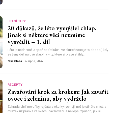
LETNÍ TIPY
20 důkazů, že léto vymýšlel chlap.
Jinak si některé věci neumíme
vysvětlit – 1. díl
Léto je nádherné. Aspoň na fotkách. Ve skutečnosti je to období, kdy
se ženy dělí na dvě skupiny – ty, které si právě stáhly...
Nika Glosa
-
6 srpna, 2026
RECEPTY
Zavařování krok za krokem: Jak zavařit
ovoce i zeleninu, aby vydrželo
Zahrada chrlí meruňky, rajčata a okurky rychleji, než je stíháte sníst, a
mrazák už praská ve švech. Zavařování je nejlepší způsob, jak si