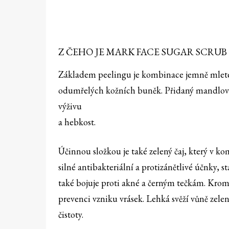
Z ČEHO JE MARK FACE SUGAR SCRUB
Základem peelingu je kombinace jemně mletého 
odumřelých kožních buněk. Přidaný mandlový 
výživu
a hebkost.
Účinnou složkou je také zelený čaj, který v 
silné antibakteriální a protizánětlivé účnky,
také bojuje proti akné a černým tečkám. Kro
prevenci vzniku vrásek. Lehká svěží vůně zel
čistoty.