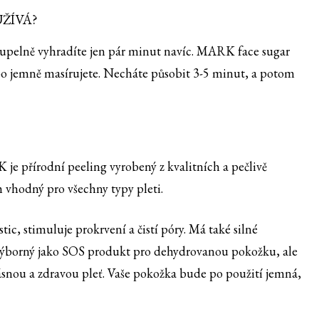
UŽÍVÁ?
koupelně vyhradíte jen pár minut navíc. MARK face sugar
bo jemně masírujete. Necháte působit 3-5 minut, a potom
je přírodní peeling vyrobený z kvalitních a pečlivě
m vhodný pro všechny typy pleti.
c, stimuluje prokrvení a čistí póry. Má také silné
Je výborný jako SOS produkt pro dehydrovanou pokožku, ale
snou a zdravou pleť. Vaše pokožka bude po použití jemná,