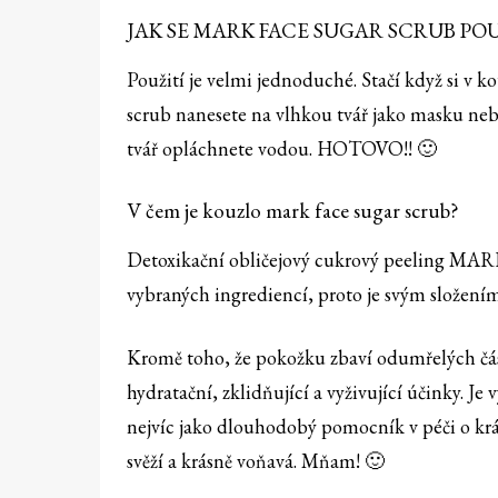
JAK SE MARK FACE SUGAR SCRUB PO
Použití je velmi jednoduché. Stačí když si v 
scrub nanesete na vlhkou tvář jako masku ne
tvář opláchnete vodou. HOTOVO!! 🙂
V čem je kouzlo mark face sugar scrub?
Detoxikační obličejový cukrový peeling MARK 
vybraných ingrediencí, proto je svým složení
Kromě toho, že pokožku zbaví odumřelých části
hydratační, zklidňující a vyživující účinky. 
nejvíc jako dlouhodobý pomocník v péči o krá
svěží a krásně voňavá. Mňam! 🙂