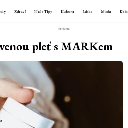
nky
Zdraví
Naše Tipy
Kultura
Láska
Móda
Krás
Reklama
navenou pleť s MARKem