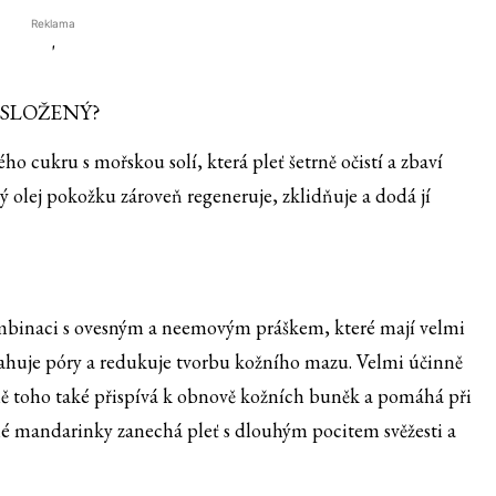
Reklama
'
 SLOŽENÝ?
cukru s mořskou solí, která pleť šetrně očistí a zbaví
olej pokožku zároveň regeneruje, zklidňuje a dodá jí
kombinaci s ovesným a neemovým práškem, které mají velmi
 stahuje póry a redukuje tvorbu kožního mazu. Velmi účinně
mě toho také přispívá k obnově kožních buněk a pomáhá při
ené mandarinky zanechá pleť s dlouhým pocitem svěžesti a