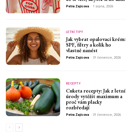
Petra Zajícova
-
1 srpna, 2026
LETNÍ TIPY
Jak vybrat opalovací krém:
SPF, filtry a kolik ho
vlastně nanést
Petra Zajícova
-
31 července, 2026
RECEPTY
Cuketa recepty: Jak z letní
úrody vytěžit maximum a
proč vám placky
rozbředají
Petra Zajícova
-
31 července, 2026