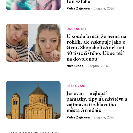
tón vztahů
Petra Zajícova
-
3 srpna, 2026
OSOBNOSTI
U soudu brečí, že nemá na
rohlík, ale nakupuje jako o
život. ShopaholicAdel tají
40 tisíc čistého. Už se těší
na dovolenou
Nika Glosa
-
2 srpna, 2026
CESTOVÁNÍ
Jerevan – nejlepší
památky, tipy na návštěvu a
zajímavosti z hlavního
města Arménie
Petra Zajícova
-
2 srpna, 2026