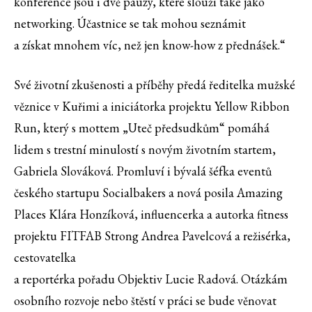
konference jsou i dvě pauzy, které slouží také jako
networking. Účastnice se tak mohou seznámit
a získat mnohem víc, než jen know-how z přednášek.“
Své životní zkušenosti a příběhy předá ředitelka mužské
věznice v Kuřimi a iniciátorka projektu Yellow Ribbon
Run, který s mottem „Uteč předsudkům“ pomáhá
lidem s trestní minulostí s novým životním startem,
Gabriela Slováková. Promluví i bývalá šéfka eventů
českého startupu Socialbakers a nová posila Amazing
Places Klára Honzíková, influencerka a autorka fitness
projektu FITFAB Strong Andrea Pavelcová a režisérka,
cestovatelka
a reportérka pořadu Objektiv Lucie Radová. Otázkám
osobního rozvoje nebo štěstí v práci se bude věnovat