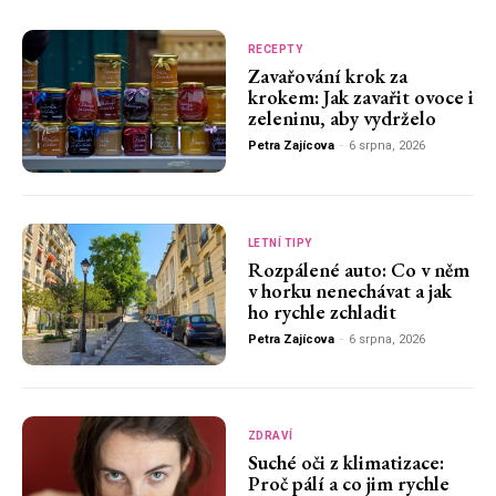
RECEPTY
Zavařování krok za
krokem: Jak zavařit ovoce i
zeleninu, aby vydrželo
Petra Zajícova
-
6 srpna, 2026
LETNÍ TIPY
Rozpálené auto: Co v něm
v horku nenechávat a jak
ho rychle zchladit
Petra Zajícova
-
6 srpna, 2026
ZDRAVÍ
Suché oči z klimatizace:
Proč pálí a co jim rychle