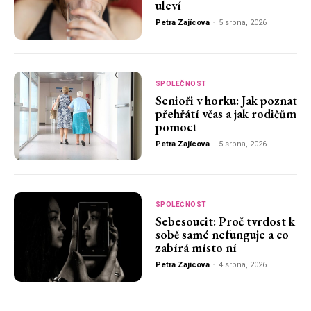
uleví
Petra Zajícova
-
5 srpna, 2026
SPOLEČNOST
Senioři v horku: Jak poznat
přehřátí včas a jak rodičům
pomoct
Petra Zajícova
-
5 srpna, 2026
SPOLEČNOST
Sebesoucit: Proč tvrdost k
sobě samé nefunguje a co
zabírá místo ní
Petra Zajícova
-
4 srpna, 2026