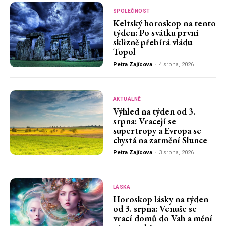
SPOLEČNOST
Keltský horoskop na tento
týden: Po svátku první
sklizně přebírá vládu
Topol
Petra Zajícova
-
4 srpna, 2026
AKTUÁLNĚ
Výhled na týden od 3.
srpna: Vracejí se
supertropy a Evropa se
chystá na zatmění Slunce
Petra Zajícova
-
3 srpna, 2026
LÁSKA
Horoskop lásky na týden
od 3. srpna: Venuše se
vrací domů do Vah a mění