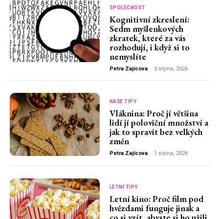
SPOLEČNOST
Kognitivní zkreslení:
Sedm myšlenkových
zkratek, které za vás
rozhodují, i když si to
nemyslíte
Petra Zajícova
-
2 srpna, 2026
NAŠE TIPY
Vláknina: Proč jí většina
lidí jí poloviční množství a
jak to spravit bez velkých
změn
Petra Zajícova
-
1 srpna, 2026
LETNÍ TIPY
Letní kino: Proč film pod
hvězdami funguje jinak a
co si vzít, abyste si ho užili