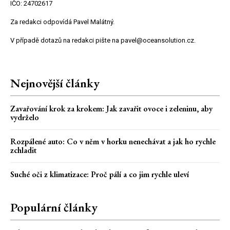
IČO: 24702617
Za redakci odpovídá Pavel Malátný.
V případě dotazů na redakci pište na pavel@oceansolution.cz.
Nejnovější články
Zavařování krok za krokem: Jak zavařit ovoce i zeleninu, aby
vydrželo
Rozpálené auto: Co v něm v horku nenechávat a jak ho rychle
zchladit
Suché oči z klimatizace: Proč pálí a co jim rychle uleví
Populární články