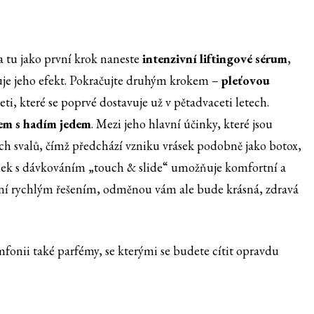
a tu jako první krok naneste
intenzivní liftingové sérum
,
uje jeho efekt. Pokračujte druhým krokem –
pleťovou
ti, které se poprvé dostavuje už v pětadvaceti letech.
em s hadím jedem
. Mezi jeho hlavní účinky, které jsou
ch svalů, čímž předchází vzniku vrásek podobně jako botox,
mek s dávkováním „touch & slide“ umožňuje komfortní a
není rychlým řešením, odměnou vám ale bude krásná, zdravá
fonii také parfémy, se kterými se budete cítit opravdu