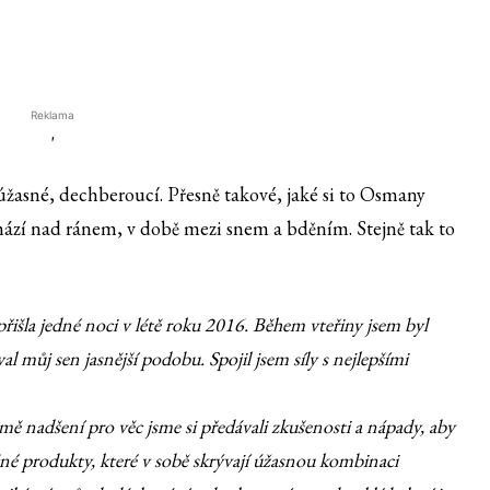
Reklama
'
žasné, dechberoucí. Přesně takové, jaké si to Osmany
chází nad ránem, v době mezi snem a bděním. Stejně tak to
išla jedné noci v létě roku 2016. Během vteřiny jsem byl
l můj sen jasnější podobu. Spojil jsem síly s nejlepšími
ě nadšení pro věc jsme si předávali zkušenosti a nápady, aby
čné produkty, které v sobě skrývají úžasnou kombinaci