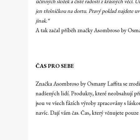
účinných složek a čisté radosti z krásných věcí.
jen třešničkou na dortu. Pravý poklad najdete uvn
jinak.“
A tak začal příběh značky Asombroso by Osman
ČAS PRO SEBE
Značka Asombroso by Osmany Laffita se zrodila
nadšených lidí. Produkty, které neobsahují př
jsou ve všech fázích výroby zpracovány s lásk
navíc. Dají vám čas. Čas, který věnujete pouze