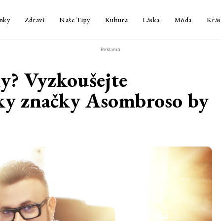
nky
Zdraví
Naše Tipy
Kultura
Láska
Móda
Krás
Reklama
xy? Vyzkoušejte
ky značky Asombroso by