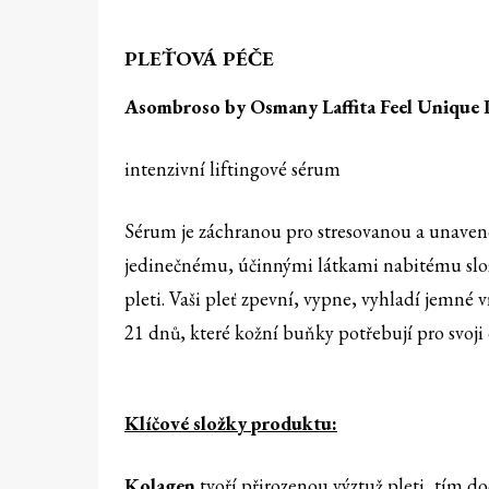
PLEŤOVÁ PÉČE
Asombroso by Osmany Laffita Feel Unique I
intenzivní liftingové sérum
Sérum je záchranou pro stresovanou a unaveno
jedinečnému, účinnými látkami nabitému slož
pleti. Vaši pleť zpevní, vypne, vyhladí jemné
21 dnů, které kožní buňky potřebují pro svoji
Klíčové složky produktu:
Kolagen
tvoří přirozenou výztuž pleti, tím d