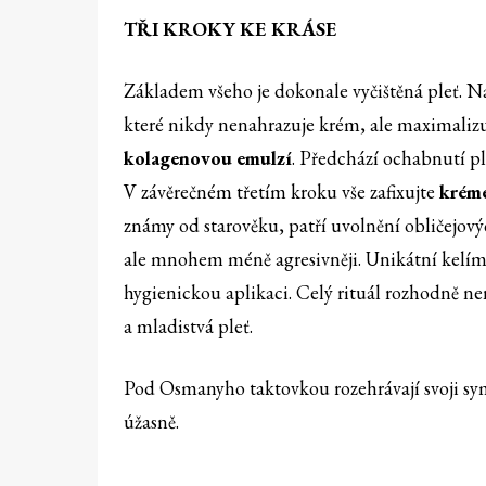
TŘI KROKY KE KRÁSE
Základem všeho je dokonale vyčištěná pleť. N
které nikdy nenahrazuje krém, ale maximaliz
kolagenovou emulzí
. Předchází ochabnutí ple
V závěrečném třetím kroku vše zafixujte
krém
známy od starověku, patří uvolnění obličejový
ale mnohem méně agresivněji. Unikátní kelí
hygienickou aplikaci. Celý rituál rozhodně 
a mladistvá pleť.
Pod Osmanyho taktovkou rozehrávají svoji sym
úžasně.