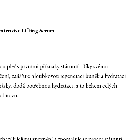
ntensive Lifting Serum
u pleť s prvními příznaky stárnutí. Díky svému
ení, zajišťuje hloubkovou regeneraci buněk a hydrataci
 vrásky, dodá potřebnou hydrataci, a to během celých
 obnovu.
ochází k jejímu zpevnění a zpomaluje se proces stárnutí.