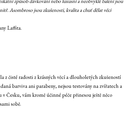
 Unikátní způsob dávkování nebo luxusní a neobvyklé balení jsou
itř. Asombroso jsou zkušenosti, kvalita a chuť dělat věci
y Laffita.
 z čisté radosti z krásných věcí a dlouholetých zkušeností
idaná barviva ani parabeny, nejsou testovány na zvířatech a
ou v Česku, vám kromě účinné péče přinesou ještě něco
 sami sobě.