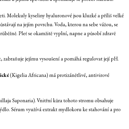
ti. Molekuly kyseliny hyaluronové jsou kluzké a příliš velké
zůstávají na jejím povrchu. Voda, kterou na sebe vážou, se
růběžně. Pleť se okamžitě vyplní, napne a působí zdravě
 zabraňuje jejímu vysoušení a pomáhá regulovat její pH.
rické
(Kigelia Africana) má protizánětlivé, antivirové
llaja Saponaria). Vnitřní kůra tohoto stromu obsahuje
ýdlo. Sérum využívá extrakt mydlokoru ke stahování a pro