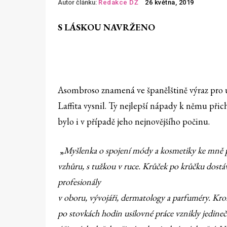
Autor článku:
Redakce DŽ
26 května, 2019
S LÁSKOU NAVRŽENO
Asombroso znamená ve španělštině výraz pro ú
Laffita vysnil. Ty nejlepší nápady k němu při
bylo i v případě jeho nejnovějšího počinu.
„
Myšlenka o spojení módy a kosmetiky ke mně př
vzhůru, s tužkou v ruce. Krůček po krůčku dostáva
profesionály
v oboru, vývojáři, dermatology a parfuméry. Krom
po stovkách hodin usilovné práce vznikly jedine