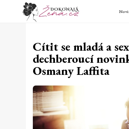
Novi
Cítit se mladá a se
dechberoucí novin
Osmany Laffita