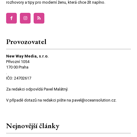
rozhovory a tipy pro moderní ženu, která chce žít naplno.
Provozovatel
New Way Media, s.r.o.
Přívozní 1054
170 00 Praha
.
IČO: 24702617
Za redakci odpovídá Pavel Malátný.
V případě dotazů na redakci pište na pavel@oceansolution.cz.
Nejnovější články