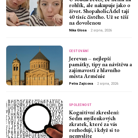
rohlík, ale nakupuje jako o
život. ShopaholicAdel tají
40 tisíc čistého. Už se těší
na dovolenou
Nika Glosa
-
2 srpna, 2026
CESTOVÁNÍ
Jerevan – nejlepší
památky, tipy na návštěvu a
zajímavosti z hlavního
města Arménie
Petra Zajícova
-
2 srpna, 2026
SPOLEČNOST
Kognitivní zkreslení:
Sedm myšlenkových
zkratek, které za vás
rozhodují, i když si to
nemyslíte