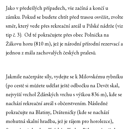
Jako v předešlých případech, vše začíná a končí u
zámku. Pokud se budete chtít před trasou osvěžit, zvolte
směr, který vede přes rekreační areál u Pilské nádrže (viz
tip č. 3). Od té pokračujete přes obec Polnička na
Žákovu horu (810 m), jež je národní přírodní rezervací a
jednou z mála zachovalých českých pralesů.
Jakmile načerpáte síly, vydejte se k Milovskému rybníku
(po cestě si můžete udělat ještě odbočku na Devět skal,
nejvyšší vrchol Žďárských vrchu s výškou 836 m), kde se
nachází rekreační areál s občerstvením. Následně
pokračujte na Blatiny, Dráteničky (kde se nachází
mohutná skalní hradba, jež je rájem pro horolezce),