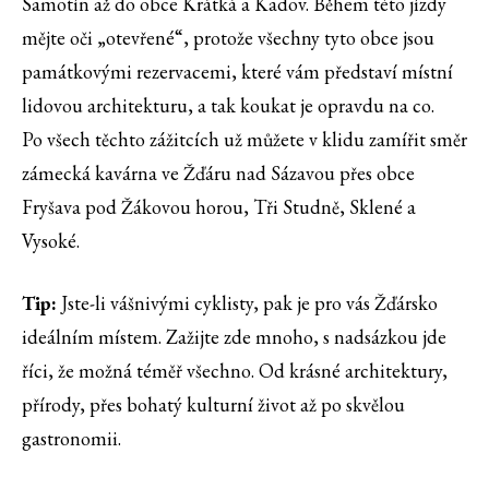
Samotín až do obce Krátká a Kadov. Během této jízdy
mějte oči „otevřené“, protože všechny tyto obce jsou
památkovými rezervacemi, které vám představí místní
lidovou architekturu, a tak koukat je opravdu na co.
Po všech těchto zážitcích už můžete v klidu zamířit směr
zámecká kavárna ve Žďáru nad Sázavou přes obce
Fryšava pod Žákovou horou, Tři Studně, Sklené a
Vysoké.
Tip:
Jste-li vášnivými cyklisty, pak je pro vás Žďársko
ideálním místem. Zažijte zde mnoho, s nadsázkou jde
říci, že možná téměř všechno. Od krásné architektury,
přírody, přes bohatý kulturní život až po skvělou
gastronomii.