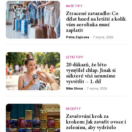
NAŠE TIPY
Ztracené zavazadlo: Co
dělat hned na letišti a kolik
vám aerolinka musí
zaplatit
Petra Zajícova
-
7 srpna, 2026
LETNÍ TIPY
20 důkazů, že léto
vymýšlel chlap. Jinak si
některé věci neumíme
vysvětlit – 1. díl
Nika Glosa
-
7 srpna, 2026
RECEPTY
Zavařování krok za
krokem: Jak zavařit ovoce i
zeleninu, aby vydrželo