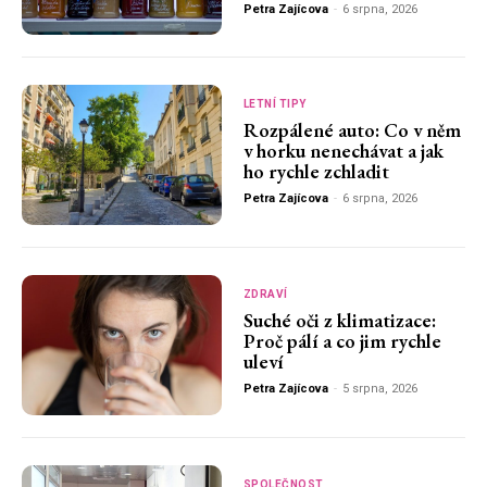
Petra Zajícova
-
6 srpna, 2026
LETNÍ TIPY
Rozpálené auto: Co v něm
v horku nenechávat a jak
ho rychle zchladit
Petra Zajícova
-
6 srpna, 2026
ZDRAVÍ
Suché oči z klimatizace:
Proč pálí a co jim rychle
uleví
Petra Zajícova
-
5 srpna, 2026
SPOLEČNOST