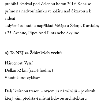
probíhá Festival pod Zelenou horou 2019. Koná se
přímo na nádvoří zámku ve Žďáru nad Sázavou a k
vidění
a slyšení tu budou například Mňága a Žďorp, Kurtizány
z 25. Avenue, Pipes And Pints nebo Skyline.
4) To NEJ ze Žďárských vrchů
Náročnost: Vyšší
Délka: 52 km (cca 4 hodiny)
Vhodné pro: cyklisty
Další krásnou trasou – ovšem již náročnější – je okruh,
který vám představí místní lidovou architekturu.