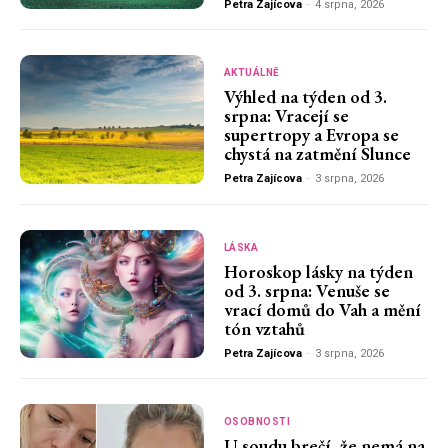
Petra Zajícova
-
4 srpna, 2026
AKTUÁLNĚ
Výhled na týden od 3.
srpna: Vracejí se
supertropy a Evropa se
chystá na zatmění Slunce
Petra Zajícova
-
3 srpna, 2026
LÁSKA
Horoskop lásky na týden
od 3. srpna: Venuše se
vrací domů do Vah a mění
tón vztahů
Petra Zajícova
-
3 srpna, 2026
OSOBNOSTI
U soudu brečí, že nemá na