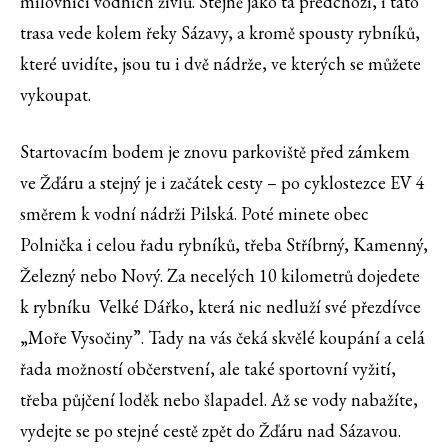
milovníci vodních živlů. Stejně jako ta předchozí, i tato
trasa vede kolem řeky Sázavy, a kromě spousty rybníků,
které uvidíte, jsou tu i dvě nádrže, ve kterých se můžete
vykoupat.
Startovacím bodem je znovu parkoviště před zámkem
ve Žďáru a stejný je i začátek cesty – po cyklostezce EV 4
směrem k vodní nádrži Pilská. Poté minete obec
Polnička i celou řadu rybníků, třeba Stříbrný, Kamenný,
Železný nebo Nový. Za necelých 10 kilometrů dojedete
k rybníku Velké Dářko, která nic nedluží své přezdívce
„Moře Vysočiny”. Tady na vás čeká skvělé koupání a celá
řada možností občerstvení, ale také sportovní vyžití,
třeba půjčení loděk nebo šlapadel. Až se vody nabažíte,
vydejte se po stejné cestě zpět do Žďáru nad Sázavou.