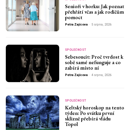
Senioři v horku: Jak poznat
přehřátí včas a jak rodičům
pomoct
Petra Zajícova
-
5 srpna, 2026
SPOLEČNOST
Sebesoucit: Proč tvrdost k
sobě samé nefunguje a co
zabírá místo ní
Petra Zajícova
-
4 srpna, 2026
SPOLEČNOST
Keltský horoskop na tento
týden: Po svátku první
sklizně přebírá vládu
Topol