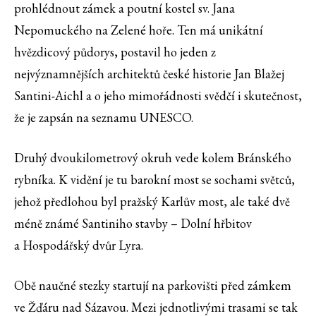
prohlédnout zámek a poutní kostel sv. Jana
Nepomuckého na Zelené hoře. Ten má unikátní
hvězdicový půdorys, postavil ho jeden z
nejvýznamnějších architektů české historie Jan Blažej
Santini-Aichl a o jeho mimořádnosti svědčí i skutečnost,
že je zapsán na seznamu UNESCO.
Druhý dvoukilometrový okruh vede kolem Bránského
rybníka. K vidění je tu barokní most se sochami světců,
jehož předlohou byl pražský Karlův most, ale také dvě
méně známé Santiniho stavby – Dolní hřbitov
a Hospodářský dvůr Lyra.
Obě naučné stezky startují na parkovišti před zámkem
ve Žďáru nad Sázavou. Mezi jednotlivými trasami se tak