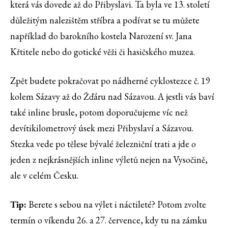
která vás dovede až do Přibyslavi. Ta byla ve 13. století
důležitým nalezištěm stříbra a podívat se tu můžete
například do barokního kostela Narození sv. Jana
Křtitele nebo do gotické věži či hasičského muzea.
Zpět budete pokračovat po nádherné cyklostezce č. 19
kolem Sázavy až do Žďáru nad Sázavou. A jestli vás baví
také inline brusle, potom doporučujeme víc než
devítikilometrový úsek mezi Přibyslaví a Sázavou.
Stezka vede po tělese bývalé železniční trati a jde o
jeden z nejkrásnějších inline výletů nejen na Vysočině,
ale v celém Česku.
Tip:
Berete s sebou na výlet i náctileté? Potom zvolte
termín o víkendu 26. a 27. července, kdy tu na zámku