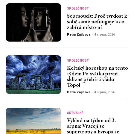
SPOLEČNOST
Sebesoucit: Proč tvrdost k
sobě samé nefunguje a co
zabírá místo ní
Petra Zajícova
-
4 srpna, 2026
SPOLEČNOST
Keltský horoskop na tento
týden: Po svátku první
sklizně přebírá vládu
Topol
Petra Zajícova
-
4 srpna, 2026
AKTUÁLNĚ
Výhled na týden od 3.
srpna: Vracejí se
supertropy a Evropa se