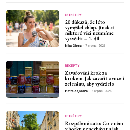
LETNÍ TIPY
20 důkazů, že léto
vymýšlel chlap. Jinak si
některé věci neumíme
vysvětlit – 1. díl
Nika Glosa
-
7 srpna, 2026
RECEPTY
Zavařování krok za
krokem: Jak zavařit ovoce i
zeleninu, aby vydrželo
Petra Zajícova
-
6 srpna, 2026
LETNÍ TIPY
Rozpálené auto: Co v něm
v horku nenechávat a jak