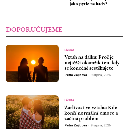
jako pytle na hady?
DOPORUČUJEME
LÁSKA
Vztah na dálku: Proč je
nejtěžší okamžik ten, kdy
se konečně sestěhujete
Petra Zajícova
-
9 srpna, 2026
LÁSKA
Žárlivost ve vztahu: Kde
končí normální emoce a
začíná problém
Petra Zajícova
-
9 srpna, 2026