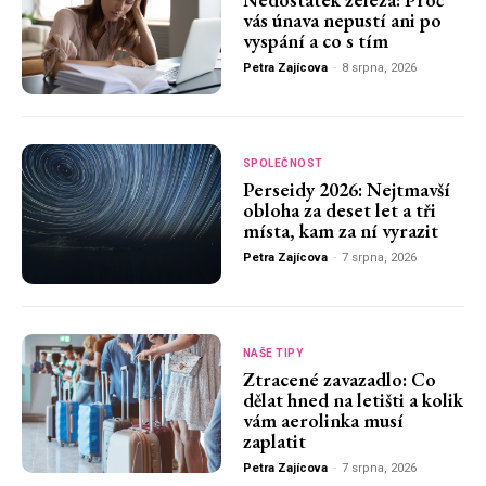
vás únava nepustí ani po
vyspání a co s tím
Petra Zajícova
-
8 srpna, 2026
SPOLEČNOST
Perseidy 2026: Nejtmavší
obloha za deset let a tři
místa, kam za ní vyrazit
Petra Zajícova
-
7 srpna, 2026
NAŠE TIPY
Ztracené zavazadlo: Co
dělat hned na letišti a kolik
vám aerolinka musí
zaplatit
Petra Zajícova
-
7 srpna, 2026