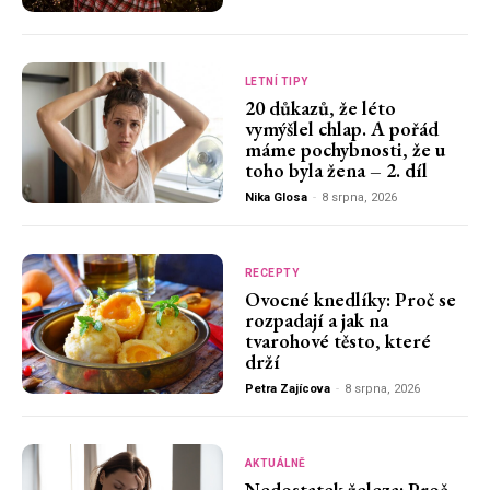
LETNÍ TIPY
20 důkazů, že léto
vymýšlel chlap. A pořád
máme pochybnosti, že u
toho byla žena – 2. díl
Nika Glosa
-
8 srpna, 2026
RECEPTY
Ovocné knedlíky: Proč se
rozpadají a jak na
tvarohové těsto, které
drží
Petra Zajícova
-
8 srpna, 2026
AKTUÁLNĚ
Nedostatek železa: Proč