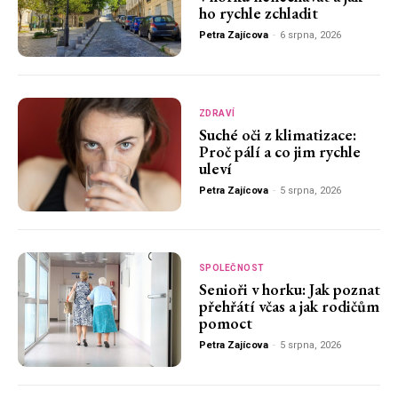
ho rychle zchladit
Petra Zajícova
-
6 srpna, 2026
ZDRAVÍ
Suché oči z klimatizace:
Proč pálí a co jim rychle
uleví
Petra Zajícova
-
5 srpna, 2026
SPOLEČNOST
Senioři v horku: Jak poznat
přehřátí včas a jak rodičům
pomoct
Petra Zajícova
-
5 srpna, 2026