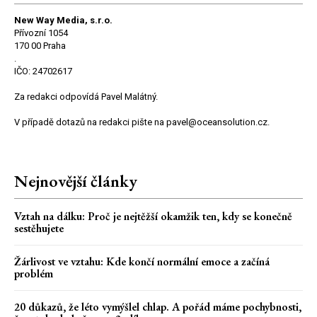
New Way Media, s.r.o.
Přívozní 1054
170 00 Praha
.
IČO: 24702617
Za redakci odpovídá Pavel Malátný.
V případě dotazů na redakci pište na pavel@oceansolution.cz.
Nejnovější články
Vztah na dálku: Proč je nejtěžší okamžik ten, kdy se konečně
sestěhujete
Žárlivost ve vztahu: Kde končí normální emoce a začíná
problém
20 důkazů, že léto vymýšlel chlap. A pořád máme pochybnosti,