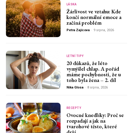
LÁSKA
Žárlivost ve vztahu: Kde
končí normální emoce a
začíná problém
Petra Zajícova
-
9 srpna, 2026
LETNÍ TIPY
20 důkazů, že léto
vymýšlel chlap. A pořád
máme pochybnosti, že u
toho byla žena – 2. díl
Nika Glosa
-
8 srpna, 2026
RECEPTY
Ovocné knedlíky: Proč se
rozpadají a jak na
tvarohové těsto, které
drží