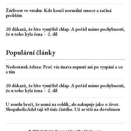
Žárlivost ve vztahu: Kde končí normální emoce a začíná
problém
20 důkazů, že léto vymýšlel chlap. A pořád máme pochybnosti,
že u toho byla žena – 2. díl
Populární články
Nedostatek železa: Proč vás únava nepustí ani po vyspání a co
s tím
20 důkazů, že léto vymýšlel chlap. A pořád máme pochybnosti,
že u toho byla žena – 2. díl
U soudu brečí, že nemá na rohlík, ale nakupuje jako o život.
ShopaholicAdel tají 40 tisíc čistého. Už se těší na dovolenou