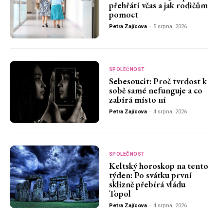
přehřátí včas a jak rodičům
pomoct
Petra Zajícova
-
5 srpna, 2026
SPOLEČNOST
Sebesoucit: Proč tvrdost k
sobě samé nefunguje a co
zabírá místo ní
Petra Zajícova
-
4 srpna, 2026
SPOLEČNOST
Keltský horoskop na tento
týden: Po svátku první
sklizně přebírá vládu
Topol
Petra Zajícova
-
4 srpna, 2026