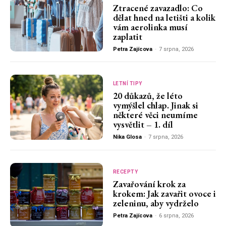
Ztracené zavazadlo: Co
dělat hned na letišti a kolik
vám aerolinka musí
zaplatit
Petra Zajícova
-
7 srpna, 2026
LETNÍ TIPY
20 důkazů, že léto
vymýšlel chlap. Jinak si
některé věci neumíme
vysvětlit – 1. díl
Nika Glosa
-
7 srpna, 2026
RECEPTY
Zavařování krok za
krokem: Jak zavařit ovoce i
zeleninu, aby vydrželo
Petra Zajícova
-
6 srpna, 2026