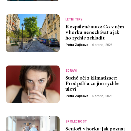
LETNÍ TIPY
Rozpálené auto: Co v něm
v horku nenechávat a jak
ho rychle zchladit
Petra Zajícova
-
6 srpna, 2026
ZDRAVÍ
Suché oči z klimatizace:
Proč pálí a co jim rychle
uleví
Petra Zajícova
-
5 srpna, 2026
SPOLEČNOST
Senioři v horku: Jak poznat