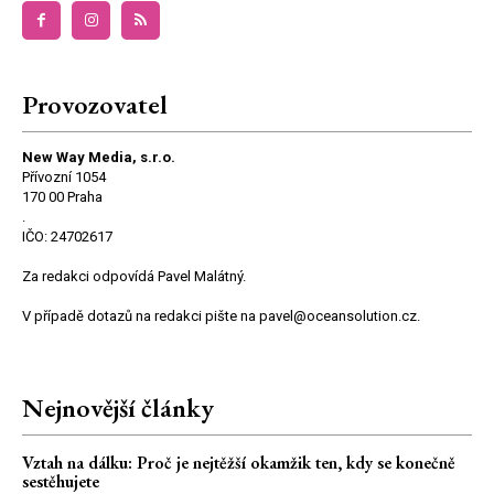
Provozovatel
New Way Media, s.r.o.
Přívozní 1054
170 00 Praha
.
IČO: 24702617
Za redakci odpovídá Pavel Malátný.
V případě dotazů na redakci pište na pavel@oceansolution.cz.
Nejnovější články
Vztah na dálku: Proč je nejtěžší okamžik ten, kdy se konečně
sestěhujete