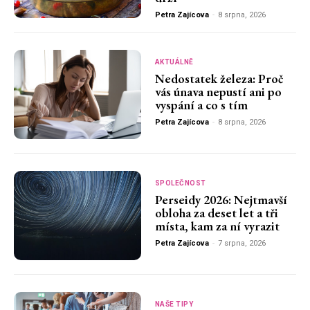
Petra Zajícova
-
8 srpna, 2026
AKTUÁLNĚ
Nedostatek železa: Proč
vás únava nepustí ani po
vyspání a co s tím
Petra Zajícova
-
8 srpna, 2026
SPOLEČNOST
Perseidy 2026: Nejtmavší
obloha za deset let a tři
místa, kam za ní vyrazit
Petra Zajícova
-
7 srpna, 2026
NAŠE TIPY