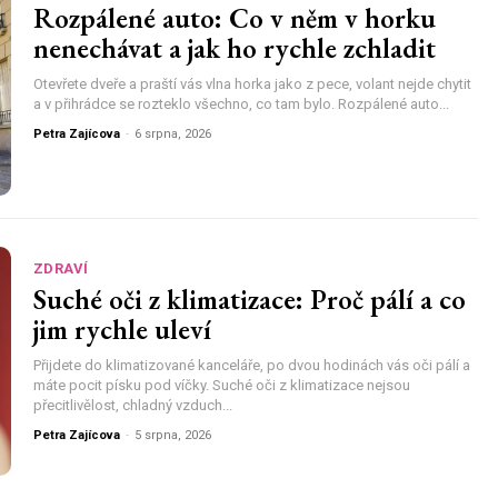
Rozpálené auto: Co v něm v horku
nenechávat a jak ho rychle zchladit
Otevřete dveře a praští vás vlna horka jako z pece, volant nejde chytit
a v přihrádce se rozteklo všechno, co tam bylo. Rozpálené auto...
Petra Zajícova
-
6 srpna, 2026
ZDRAVÍ
Suché oči z klimatizace: Proč pálí a co
jim rychle uleví
Přijdete do klimatizované kanceláře, po dvou hodinách vás oči pálí a
máte pocit písku pod víčky. Suché oči z klimatizace nejsou
přecitlivělost, chladný vzduch...
Petra Zajícova
-
5 srpna, 2026