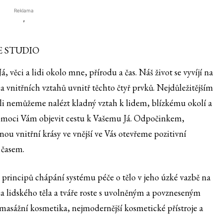
Reklama
'
E STUDIO
á, věci a lidi okolo mne, přírodu a čas. Náš život se vyvíjí na
a vnitřních vztahů uvnitř těchto čtyř prvků. Nejdůležitějším
sli nemůžeme nalézt kladný vztah k lidem, blízkému okolí a
omoci Vám objevit cestu k Vašemu Já. Odpočinkem,
u vnitřní krásy ve vnější ve Vás otevřeme pozitivní
 časem.
 principů chápání systému péče o tělo v jeho úzké vazbě na
a lidského těla a tváře roste s uvolněným a povzneseným
a masážní kosmetika, nejmodernější kosmetické přístroje a