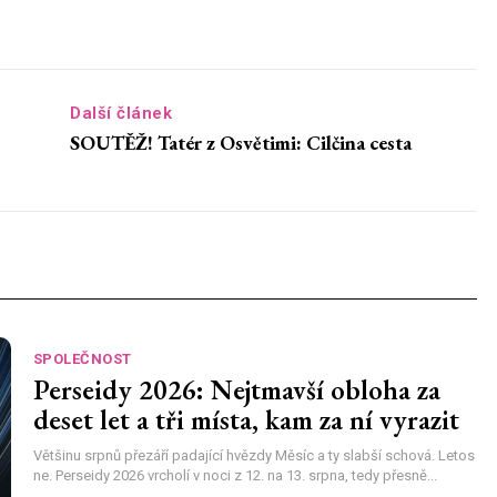
Další článek
SOUTĚŽ! Tatér z Osvětimi: Cilčina cesta
SPOLEČNOST
Perseidy 2026: Nejtmavší obloha za
deset let a tři místa, kam za ní vyrazit
Většinu srpnů přezáří padající hvězdy Měsíc a ty slabší schová. Letos
ne. Perseidy 2026 vrcholí v noci z 12. na 13. srpna, tedy přesně...