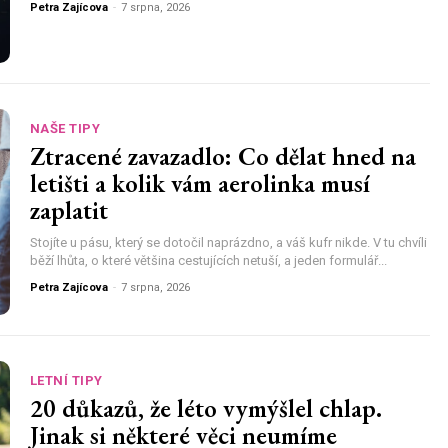
Petra Zajícova
-
7 srpna, 2026
NAŠE TIPY
Ztracené zavazadlo: Co dělat hned na
letišti a kolik vám aerolinka musí
zaplatit
Stojíte u pásu, který se dotočil naprázdno, a váš kufr nikde. V tu chvíli
běží lhůta, o které většina cestujících netuší, a jeden formulář...
Petra Zajícova
-
7 srpna, 2026
LETNÍ TIPY
20 důkazů, že léto vymýšlel chlap.
Jinak si některé věci neumíme