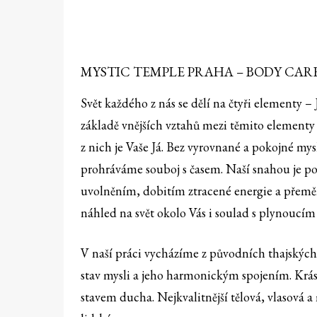
MYSTIC TEMPLE PRAHA – BODY CAR
Svět každého z nás se dělí na čtyři elementy – J
základě vnějších vztahů mezi těmito elementy 
z nich je Vaše Já. Bez vyrovnané a pokojné my
prohráváme souboj s časem. Naší snahou je p
uvolněním, dobitím ztracené energie a přeměno
náhled na svět okolo Vás i soulad s plynoucím
V naší práci vycházíme z původních thajských
stav mysli a jeho harmonickým spojením. Krás
stavem ducha. Nejkvalitnější tělová, vlasová 