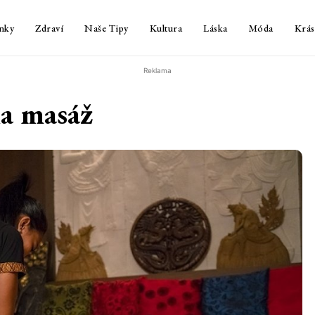
nky
Zdraví
Naše Tipy
Kultura
Láska
Móda
Krás
Reklama
na masáž