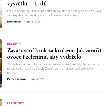
vysvětlit – 1. díl
Léto je nádherné. Aspoň na fotkách. Ve skutečnosti je to období, kdy
se ženy dělí na dvě skupiny – ty, které si právě stáhly...
Nika Glosa
-
7 srpna, 2026
RECEPTY
Zavařování krok za krokem: Jak zavařit
ovoce i zeleninu, aby vydrželo
Zahrada chrlí meruňky, rajčata a okurky rychleji, než je stíháte sníst, a
mrazák už praská ve švech. Zavařování je nejlepší způsob, jak si
úrodu...
Petra Zajícova
-
6 srpna, 2026
LETNÍ TIPY