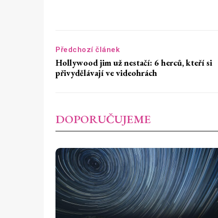
Předchozí článek
Hollywood jim už nestačí: 6 herců, kteří si
přivydělávají ve videohrách
DOPORUČUJEME