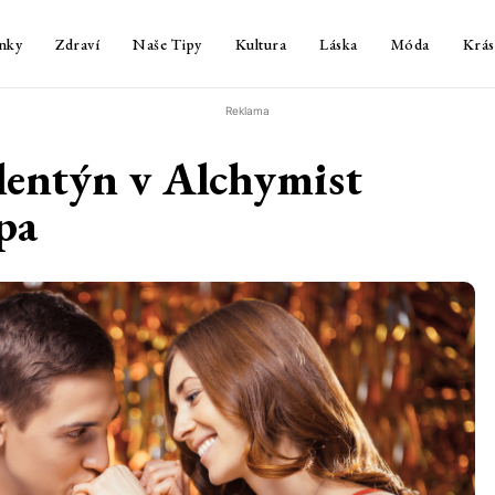
nky
Zdraví
Naše Tipy
Kultura
Láska
Móda
Krás
Reklama
lentýn v Alchymist
pa