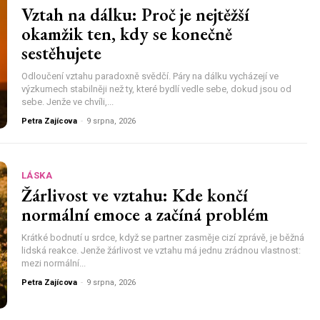
Vztah na dálku: Proč je nejtěžší
okamžik ten, kdy se konečně
sestěhujete
Odloučení vztahu paradoxně svědčí. Páry na dálku vycházejí ve
výzkumech stabilněji než ty, které bydlí vedle sebe, dokud jsou od
sebe. Jenže ve chvíli,...
Petra Zajícova
-
9 srpna, 2026
LÁSKA
Žárlivost ve vztahu: Kde končí
normální emoce a začíná problém
Krátké bodnutí u srdce, když se partner zasměje cizí zprávě, je běžná
lidská reakce. Jenže žárlivost ve vztahu má jednu zrádnou vlastnost:
mezi normální...
Petra Zajícova
-
9 srpna, 2026