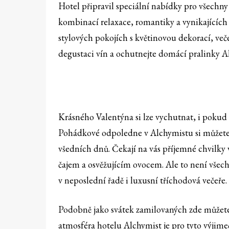
Hotel připravil speciální nabídky pro všechny
kombinací relaxace, romantiky a vynikajících
stylových pokojích s květinovou dekorací, več
degustaci vín a ochutnejte domácí pralinky A
Krásného Valentýna si lze vychutnat, i pokud
Pohádkové odpoledne v Alchymistu si můžete 
všedních dnů. Čekají na vás příjemné chvilky 
čajem a osvěžujícím ovocem. Ale to není všech
v neposlední řadě i luxusní tříchodová večeře.
Podobně jako svátek zamilovaných zde můžete 
atmosféra hotelu Alchymist je pro tyto výjime