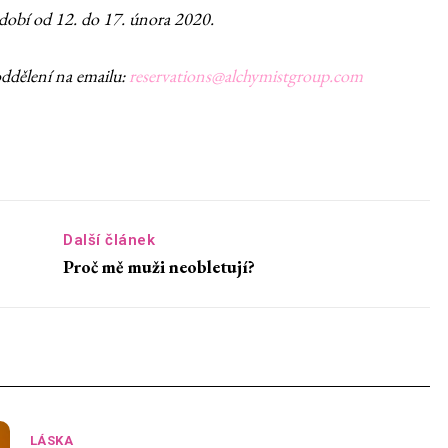
období od 12. do 17. února 2020.
oddělení na emailu:
reservations@alchymistgroup.com
Další článek
Proč mě muži neobletují?
LÁSKA