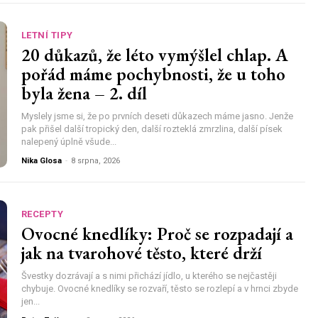
LETNÍ TIPY
20 důkazů, že léto vymýšlel chlap. A
pořád máme pochybnosti, že u toho
byla žena – 2. díl
Myslely jsme si, že po prvních deseti důkazech máme jasno. Jenže
pak přišel další tropický den, další rozteklá zmrzlina, další písek
nalepený úplně všude...
Nika Glosa
-
8 srpna, 2026
RECEPTY
Ovocné knedlíky: Proč se rozpadají a
jak na tvarohové těsto, které drží
Švestky dozrávají a s nimi přichází jídlo, u kterého se nejčastěji
chybuje. Ovocné knedlíky se rozvaří, těsto se rozlepí a v hrnci zbyde
jen...