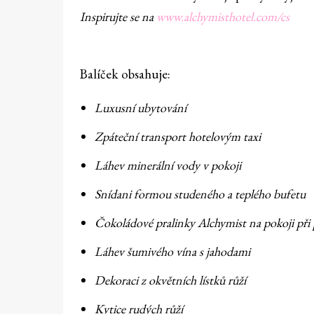
Inspirujte se na
www.alchymisthotel.com/cs
Balíček obsahuje:
Luxusní ubytování
Zpáteční transport hotelovým taxi
Láhev minerální vody v pokoji
Snídani formou studeného a teplého bufetu
Čokoládové pralinky Alchymist na pokoji při 
Láhev šumivého vína s jahodami
Dekoraci z okvětních lístků růží
Kytice rudých růží