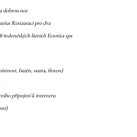
na dobrou noc
arius Restauraci pro dva
 indonéských lázních Ecsotica spa
stnost, bazén, sauna, fitness)
ího připojení k internetu
sti)