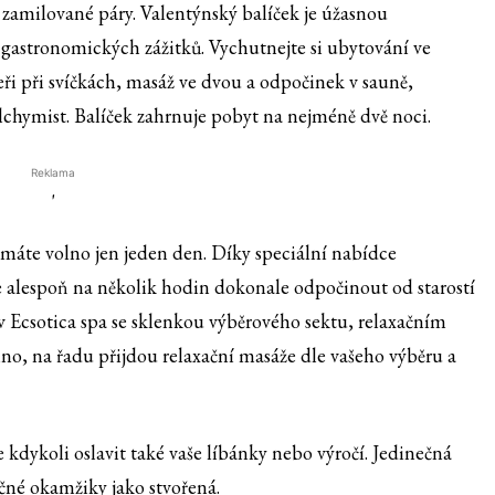
 zamilované páry. Valentýnský balíček je úžasnou
 gastronomických zážitků. Vychutnejte si ubytování ve
eři při svíčkách, masáž ve dvou a odpočinek v sauně,
lchymist. Balíček zahrnuje pobyt na nejméně dvě noci.
Reklama
'
 máte volno jen jeden den. Díky speciální nabídce
alespoň na několik hodin dokonale odpočinout od starostí
v Ecsotica spa se sklenkou výběrového sektu, relaxačním
no, na řadu přijdou relaxační masáže dle vašeho výběru a
kdykoli oslavit také vaše líbánky nebo výročí. Jedinečná
čné okamžiky jako stvořená.