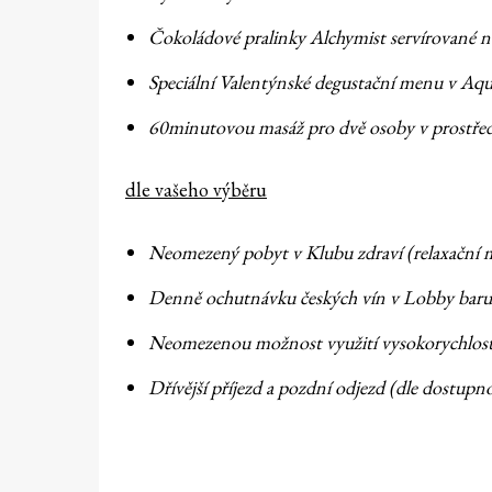
Čokoládové pralinky Alchymist servírované 
Speciální Valentýnské degustační menu v Aqu
60minutovou masáž pro dvě osoby v prostředí
dle vašeho výběru
Neomezený pobyt v Klubu zdraví (relaxační mí
Denně ochutnávku českých vín v Lobby baru
Neomezenou možnost využití vysokorychlostn
Dřívější příjezd a pozdní odjezd (dle dostupno