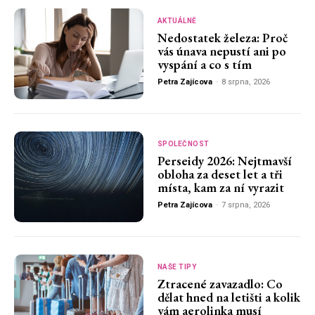
AKTUÁLNĚ
Nedostatek železa: Proč
vás únava nepustí ani po
vyspání a co s tím
Petra Zajícova
-
8 srpna, 2026
SPOLEČNOST
Perseidy 2026: Nejtmavší
obloha za deset let a tři
místa, kam za ní vyrazit
Petra Zajícova
-
7 srpna, 2026
NAŠE TIPY
Ztracené zavazadlo: Co
dělat hned na letišti a kolik
vám aerolinka musí