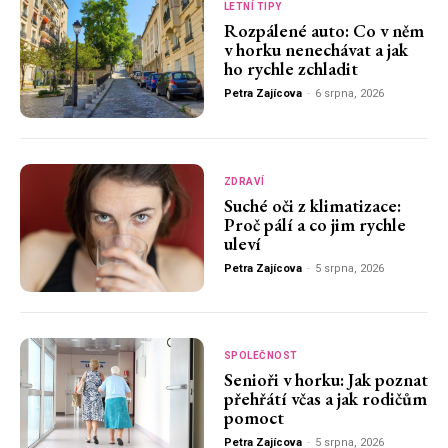
LETNÍ TIPY
Rozpálené auto: Co v něm
v horku nenechávat a jak
ho rychle zchladit
Petra Zajícova
-
6 srpna, 2026
ZDRAVÍ
Suché oči z klimatizace:
Proč pálí a co jim rychle
uleví
Petra Zajícova
-
5 srpna, 2026
SPOLEČNOST
Senioři v horku: Jak poznat
přehřátí včas a jak rodičům
pomoct
Petra Zajícova
-
5 srpna, 2026