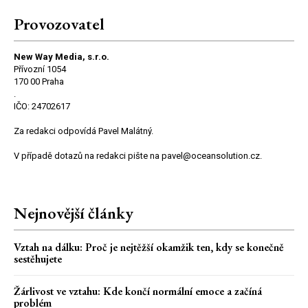
Provozovatel
New Way Media, s.r.o.
Přívozní 1054
170 00 Praha
.
IČO: 24702617
Za redakci odpovídá Pavel Malátný.
V případě dotazů na redakci pište na pavel@oceansolution.cz.
Nejnovější články
Vztah na dálku: Proč je nejtěžší okamžik ten, kdy se konečně
sestěhujete
Žárlivost ve vztahu: Kde končí normální emoce a začíná
problém