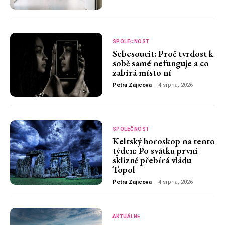
SPOLEČNOST
Sebesoucit: Proč tvrdost k
sobě samé nefunguje a co
zabírá místo ní
Petra Zajícova
-
4 srpna, 2026
SPOLEČNOST
Keltský horoskop na tento
týden: Po svátku první
sklizně přebírá vládu
Topol
Petra Zajícova
-
4 srpna, 2026
AKTUÁLNĚ