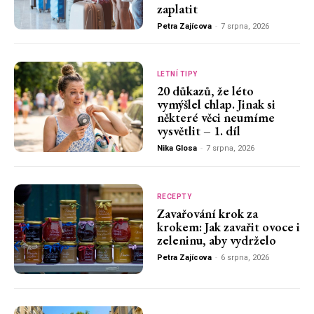
zaplatit
Petra Zajícova
-
7 srpna, 2026
LETNÍ TIPY
20 důkazů, že léto
vymýšlel chlap. Jinak si
některé věci neumíme
vysvětlit – 1. díl
Nika Glosa
-
7 srpna, 2026
RECEPTY
Zavařování krok za
krokem: Jak zavařit ovoce i
zeleninu, aby vydrželo
Petra Zajícova
-
6 srpna, 2026