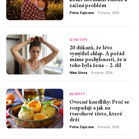
začíná problém
Petra Zajícova
-
9 srpna, 2026
LETNÍ TIPY
20 důkazů, že léto
vymýšlel chlap. A pořád
máme pochybnosti, že u
toho byla žena – 2. díl
Nika Glosa
-
8 srpna, 2026
RECEPTY
Ovocné knedlíky: Proč se
rozpadají a jak na
tvarohové těsto, které
drží
Petra Zajícova
-
8 srpna, 2026