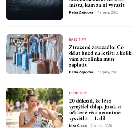
místa, kam za ní vyrazit
Petra Zajícova
-
7 srpna, 2026
NAŠE TIPY
Ztracené zavazadlo: Co
dělat hned na letišti a kolik
vám aerolinka musí
zaplatit
Petra Zajícova
-
7 srpna, 2026
LETNÍ TIPY
20 důkazů, že léto
vymýšlel chlap. Jinak si
některé věci neumíme
vysvětlit – 1. díl
Nika Glosa
-
7 srpna, 2026