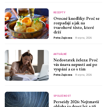
RECEPTY
Ovocné knedlíky: Proč se
rozpadají a jak na
tvarohové těsto, které
drží
Petra Zajícova
-
8 srpna, 2026
AKTUÁLNĚ
Nedostatek železa: Proč
vás únava nepustí ani po
vyspání a co s tím
Petra Zajícova
-
8 srpna, 2026
SPOLEČNOST
Perseidy 2026: Nejtmavší
obloha za deset let a tři