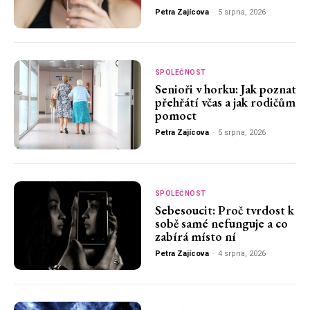
Petra Zajícova
-
5 srpna, 2026
SPOLEČNOST
Senioři v horku: Jak poznat
přehřátí včas a jak rodičům
pomoct
Petra Zajícova
-
5 srpna, 2026
SPOLEČNOST
Sebesoucit: Proč tvrdost k
sobě samé nefunguje a co
zabírá místo ní
Petra Zajícova
-
4 srpna, 2026