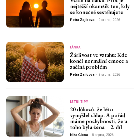
Vztah na dálku: Proč je
nejtěžší okamžik ten, kdy
se konečně sestěhujete
Petra Zajícova
-
9 srpna, 2026
LÁSKA
Žárlivost ve vztahu: Kde
končí normální emoce a
začíná problém
Petra Zajícova
-
9 srpna, 2026
LETNÍ TIPY
20 důkazů, že léto
vymýšlel chlap. A pořád
máme pochybnosti, že u
toho byla žena – 2. díl
Nika Glosa
-
8 srpna, 2026