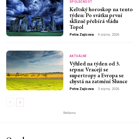
SPOLEČNOST
Keltský horoskop na tento
týden: Po svátku první
sklizně přebírá vládu
Topol
Petra Zajícova
-
4 srpna, 2026
AKTUÁLNĚ
Výhled na týden od 3.
srpna: Vracejí se
supertropy a Evropa se
chystá na zatmění Slunce
Petra Zajícova
-
3 srpna, 2026
Reklama