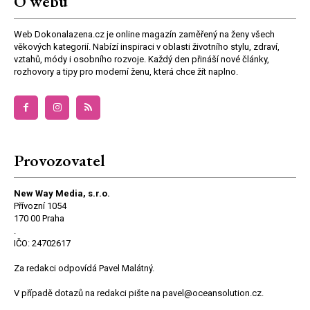
O webu
Web Dokonalazena.cz je online magazín zaměřený na ženy všech
věkových kategorií. Nabízí inspiraci v oblasti životního stylu, zdraví,
vztahů, módy i osobního rozvoje. Každý den přináší nové články,
rozhovory a tipy pro moderní ženu, která chce žít naplno.
Provozovatel
New Way Media, s.r.o.
Přívozní 1054
170 00 Praha
.
IČO: 24702617
Za redakci odpovídá Pavel Malátný.
V případě dotazů na redakci pište na pavel@oceansolution.cz.