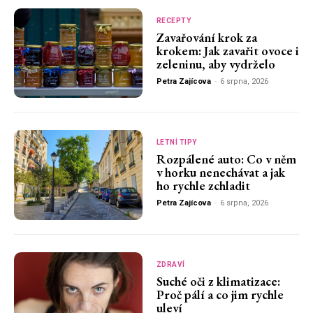
RECEPTY
Zavařování krok za
krokem: Jak zavařit ovoce i
zeleninu, aby vydrželo
Petra Zajícova
-
6 srpna, 2026
LETNÍ TIPY
Rozpálené auto: Co v něm
v horku nenechávat a jak
ho rychle zchladit
Petra Zajícova
-
6 srpna, 2026
ZDRAVÍ
Suché oči z klimatizace:
Proč pálí a co jim rychle
uleví