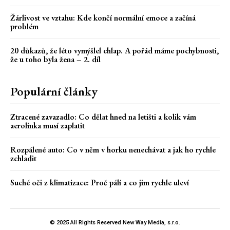
Žárlivost ve vztahu: Kde končí normální emoce a začíná
problém
20 důkazů, že léto vymýšlel chlap. A pořád máme pochybnosti,
že u toho byla žena – 2. díl
Populární články
Ztracené zavazadlo: Co dělat hned na letišti a kolik vám
aerolinka musí zaplatit
Rozpálené auto: Co v něm v horku nenechávat a jak ho rychle
zchladit
Suché oči z klimatizace: Proč pálí a co jim rychle uleví
© 2025 All Rights Reserved New Way Media, s.r.o.