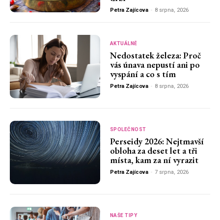
Petra Zajícova
-
8 srpna, 2026
AKTUÁLNĚ
Nedostatek železa: Proč
vás únava nepustí ani po
vyspání a co s tím
Petra Zajícova
-
8 srpna, 2026
SPOLEČNOST
Perseidy 2026: Nejtmavší
obloha za deset let a tři
místa, kam za ní vyrazit
Petra Zajícova
-
7 srpna, 2026
NAŠE TIPY