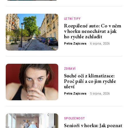
LETNÍ TIPY
Rozpálené auto: Co v něm
v horku nenechávat a jak
ho rychle zchladit
Petra Zajícova
-
6 srpna, 2026
ZDRAVÍ
Suché oči z klimatizace:
Proč pálí a co jim rychle
uleví
Petra Zajícova
-
5 srpna, 2026
SPOLEČNOST
Senioři v horku: Jak poznat