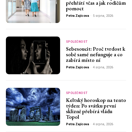
přehřátí včas a jak rodičům
pomoct
Petra Zajícova
-
5 srpna, 2026
SPOLEČNOST
Sebesoucit: Proč tvrdost k
sobě samé nefunguje a co
zabírá místo ní
Petra Zajícova
-
4 srpna, 2026
SPOLEČNOST
Keltský horoskop na tento
týden: Po svátku první
sklizně přebírá vládu
Topol
Petra Zajícova
-
4 srpna, 2026