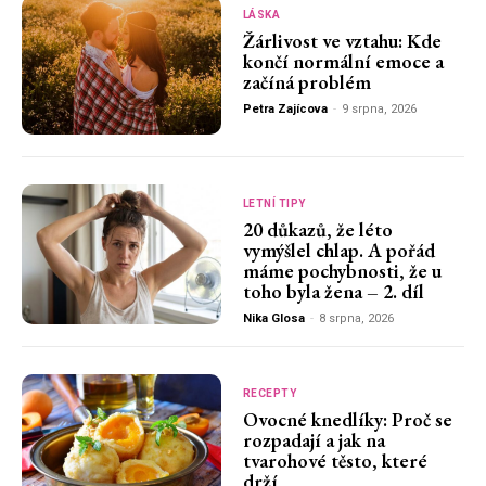
LÁSKA
Žárlivost ve vztahu: Kde
končí normální emoce a
začíná problém
Petra Zajícova
-
9 srpna, 2026
LETNÍ TIPY
20 důkazů, že léto
vymýšlel chlap. A pořád
máme pochybnosti, že u
toho byla žena – 2. díl
Nika Glosa
-
8 srpna, 2026
RECEPTY
Ovocné knedlíky: Proč se
rozpadají a jak na
tvarohové těsto, které
drží