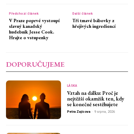
Předchozí článek
Další článek
V Praze poprvé vystoupí
Tři tmavé bábovky z
slavný kanadský
hřejivých ingrediencí
hudebník Jesse Cook.
Hrajte o vstupenky
DOPORUČUJEME
LÁSKA
Vztah na dálku: Proč je
nejtěžší okamžik ten, kdy
se konečně sestěhujete
Petra Zajícova
-
9 srpna, 2026