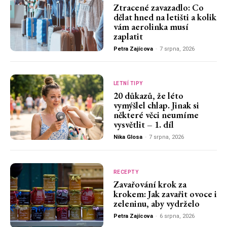
Ztracené zavazadlo: Co
dělat hned na letišti a kolik
vám aerolinka musí
zaplatit
Petra Zajícova
-
7 srpna, 2026
LETNÍ TIPY
20 důkazů, že léto
vymýšlel chlap. Jinak si
některé věci neumíme
vysvětlit – 1. díl
Nika Glosa
-
7 srpna, 2026
RECEPTY
Zavařování krok za
krokem: Jak zavařit ovoce i
zeleninu, aby vydrželo
Petra Zajícova
-
6 srpna, 2026