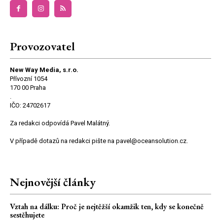
Provozovatel
New Way Media, s.r.o.
Přívozní 1054
170 00 Praha
.
IČO: 24702617
Za redakci odpovídá Pavel Malátný.
V případě dotazů na redakci pište na pavel@oceansolution.cz.
Nejnovější články
Vztah na dálku: Proč je nejtěžší okamžik ten, kdy se konečně
sestěhujete