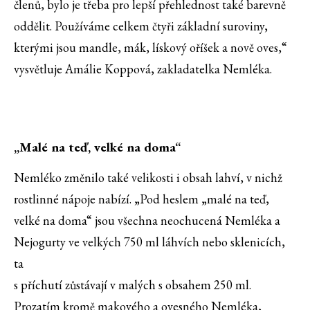
členů, bylo je třeba pro lepší přehlednost také barevně
oddělit. Používáme celkem čtyři základní suroviny,
kterými jsou mandle, mák, lískový oříšek a nově oves,“
vysvětluje Amálie Koppová, zakladatelka Nemléka.
„Malé na teď, velké na doma“
Nemléko změnilo také velikosti i obsah lahví, v nichž
rostlinné nápoje nabízí. „Pod heslem „malé na teď,
velké na doma“ jsou všechna neochucená Nemléka a
Nejogurty ve velkých 750 ml láhvích nebo sklenicích,
ta
s příchutí zůstávají v malých s obsahem 250 ml.
Prozatím kromě makového a ovesného Nemléka,